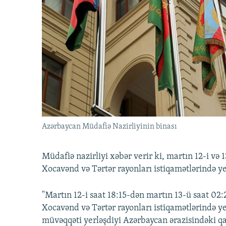
İNFOQRAFIKA
AZƏRBAYCAN ƏDƏBIYYATI KITABXANASI
MISSIYAMIZ
KARIKATURA
İSLAM VƏ DEMOKRATIYA
PEŞƏ ETIKASI VƏ JURNALISTIKA
STANDARTLARIMIZ
İZ - MƏDƏNIYYƏT PROQRAMI
MATERIALLARIMIZDAN ISTIFADƏ
AZADLIQRADIOSU MOBIL TELEFONUNUZDA
BIZIMLƏ ƏLAQƏ
XƏBƏR BÜLLETENLƏRIMIZ
Azərbaycan Müdafiə Nazirliyinin binası
Müdafiə nazirliyi xəbər verir ki, martın 12-i və
Xocavənd və Tərtər rayonları istiqamətlərində ye
"Martın 12-i saat 18:15-dən martın 13-ü saat 02
Xocavənd və Tərtər rayonları istiqamətlərində y
müvəqqəti yerləşdiyi Azərbaycan ərazisindəki qa