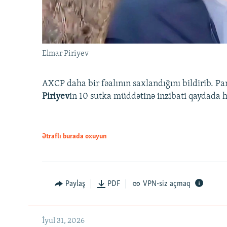
Elmar Piriyev
AXCP daha bir fəalının saxlandığını bildirib. Pa
Piriyev
in 10 sutka müddətinə inzibati qaydada hə
Ətraflı burada oxuyun
Paylaş
PDF
VPN-siz açmaq
İyul 31, 2026