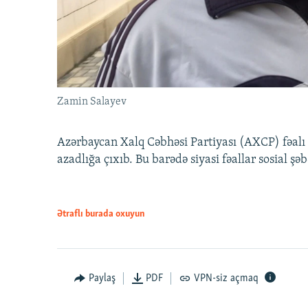
Zamin Salayev
Azərbaycan Xalq Cəbhəsi Partiyası (AXCP) fəalı
azadlığa çıxıb. Bu barədə siyasi fəallar sosial ş
Ətraflı burada oxuyun
Paylaş
PDF
VPN-siz açmaq