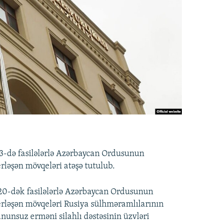
 13-də fasilələrlə Azərbaycan Ordusunun
rləşən mövqeləri atəşə tutulub.
:20-dək fasilələrlə Azərbaycan Ordusunun
erləşən mövqeləri Rusiya sülhməramlılarının
nunsuz erməni silahlı dəstəsinin üzvləri