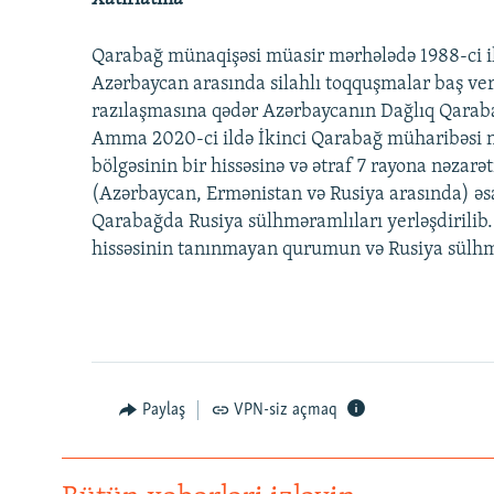
Qarabağ münaqişəsi müasir mərhələdə 1988-ci i
Azərbaycan arasında silahlı toqquşmalar baş ver
razılaşmasına qədər Azərbaycanın Dağlıq Qarabağ 
Amma 2020-ci ildə İkinci Qarabağ müharibəsi n
bölgəsinin bir hissəsinə və ətraf 7 rayona nəzar
(Azərbaycan, Ermənistan və Rusiya arasında) əsa
Qarabağda Rusiya sülhməramlıları yerləşdirilib
hissəsinin tanınmayan qurumun və Rusiya sülhmər
Paylaş
VPN-siz açmaq