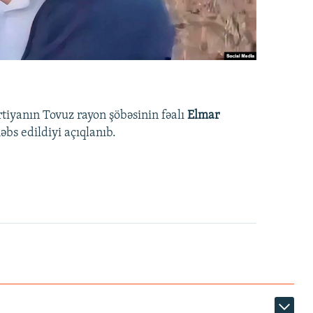
rtiyanın Tovuz rayon şöbəsinin fəalı
Elmar
bs edildiyi açıqlanıb.