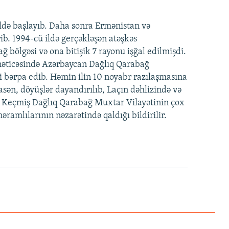
ldə başlayıb. Daha sonra Ermənistan və
ib. 1994-cü ildə gerçəkləşən atəşkəs
bölgəsi və ona bitişik 7 rayonu işğal edilmişdi.
əticəsində Azərbaycan Dağlıq Qarabağ
əti bərpa edib. Həmin ilin 10 noyabr razılaşmasına
sən, döyüşlər dayandırılıb, Laçın dəhlizində və
. Keçmiş Dağlıq Qarabağ Muxtar Vilayətinin çox
amlılarının nəzarətində qaldığı bildirilir.