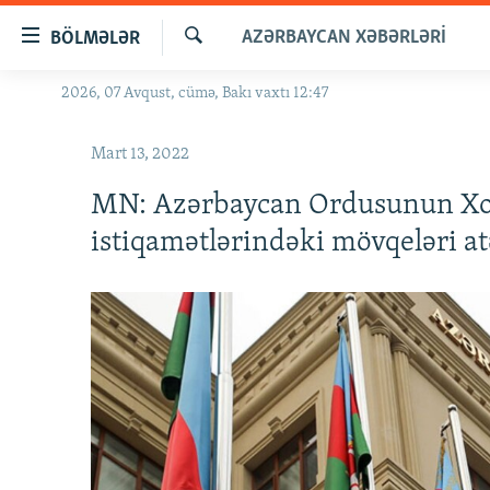
Keçid
AZƏRBAYCAN XƏBƏRLƏRI
BÖLMƏLƏR
linkləri
Axtar
Əsas
2026, 07 Avqust, cümə, Bakı vaxtı 12:47
GÜNDƏM
məzmuna
#İZAHLA
qayıt
Mart 13, 2022
Əsas
KORRUPSIOMETR
naviqasiyaya
MN: Azərbaycan Ordusunun Xoc
#ƏSLINDƏ
qayıt
istiqamətlərindəki mövqeləri at
Axtarışa
FƏRQƏ BAX
keç
QANUNI DOĞRU
ARAŞDIRMA
MULTIMEDIA
RADIO ARXIV
VIDEO
HAQQIMIZDA
FOTOQALEREYA
OXU ZALI