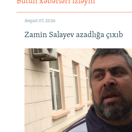
Bütün xəbərləri izləyin
Avqust 07, 2026
Zamin Salayev azadlığa çıxıb