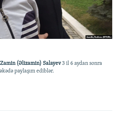
Zamin (Əlizamin) Salayev
3 il 6 aydan sonra
əbəkədə paylaşım ediblər.