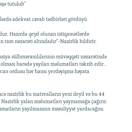
təşə tutulub"
ərdə adekvat cavab tədbirləri gördüyü
dur. Hazırda qeyd olunan istiqamətlərdə
n tam nəzarəti altındadır"-Nazirlik bildirir.
siya sülhməramlılarının müvəqqəti nəzarətində
 olması barədə yayılan məlumatları təkzib edir .
aycan ordusu hər hansı yerdəyişmə həyata
ncə nazirlik bu matrealların yeni deyil və bu 44
 Nazirlik yalan məlumatları yaymamağa çağırır.
umatların yayılmasının məsuliyyət yardacağını