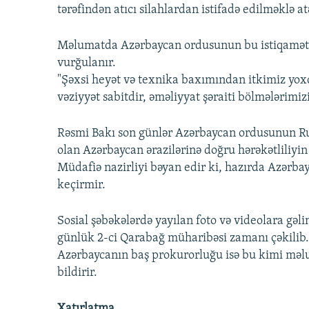
tərəfindən atıcı silahlardan istifadə edilməklə a
Məlumatda Azərbaycan ordusunun bu istiqamətl
vurğulanır.
"Şəxsi heyət və texnika baxımından itkimiz yox
vəziyyət sabitdir, əməliyyat şəraiti bölmələrimizi
Rəsmi Bakı son günlər Azərbaycan ordusunun Ru
olan Azərbaycan ərazilərinə doğru hərəkətliliyin
Müdafiə nazirliyi bəyan edir ki, hazırda Azərb
keçirmir.
Sosial şəbəkələrdə yayılan foto və videolara gəli
günlük 2-ci Qarabağ müharibəsi zamanı çəkilib.
Azərbaycanın baş prokurorluğu isə bu kimi məl
bildirir.
Xatırlatma