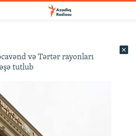
avənd və Tərtər rayonları
əşə tutlub