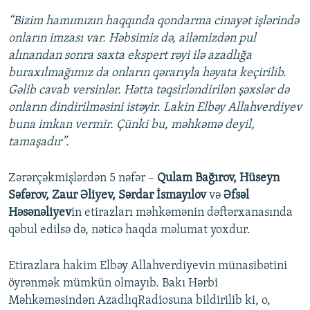
“Bizim hamımızın haqqında qondarma cinayət işlərində
onların imzası var. Həbsimiz də, ailəmizdən pul
alınandan sonra saxta ekspert rəyi ilə azadlığa
buraxılmağımız da onların qərarıyla həyata keçirilib.
Gəlib cavab versinlər. Hətta təqsirləndirilən şəxslər də
onların dindirilməsini istəyir. Lakin Elbəy Allahverdiyev
buna imkan vermir. Çünki bu, məhkəmə deyil,
tamaşadır”.
Zərərçəkmişlərdən 5 nəfər –
Qulam Bağırov, Hüseyn
Səfərov, Zaur Əliyev, Sərdar İsmayılov
və
Əfsəl
Həsənəliyev
in etirazları məhkəmənin dəftərxanasında
qəbul edilsə də, nəticə haqda məlumat yoxdur.
Etirazlara hakim Elbəy Allahverdiyevin münasibətini
öyrənmək mümkün olmayıb. Bakı Hərbi
Məhkəməsindən AzadlıqRadiosuna bildirilib ki, o,