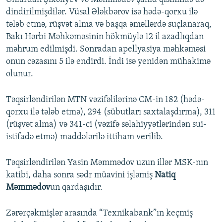
dindirilmişdilər. Vüsal Ələkbərov isə hədə-qorxu ilə
tələb etmə, rüşvət alma və başqa əməllərdə suçlanaraq,
Bakı Hərbi Məhkəməsinin hökmüylə 12 il azadlıqdan
məhrum edilmişdi. Sonradan apellyasiya məhkəməsi
onun cəzasını 5 ilə endirdi. İndi isə yenidən mühakimə
olunur.
Təqsirləndirilən MTN vəzifəlilərinə CM-in 182 (hədə-
qorxu ilə tələb etmə), 294 (sübutları saxtalaşdırma), 311
(rüşvət alma) və 341-ci (vəzifə səlahiyyətlərindən sui-
istifadə etmə) maddələrilə ittiham verilib.
Təqsirləndirilən Yasin Məmmədov uzun illər MSK-nın
katibi, daha sonra sədr müavini işləmiş
Natiq
Məmmədov
un qardaşıdır.
Zərərçəkmişlər arasında “Texnikabank”ın keçmiş