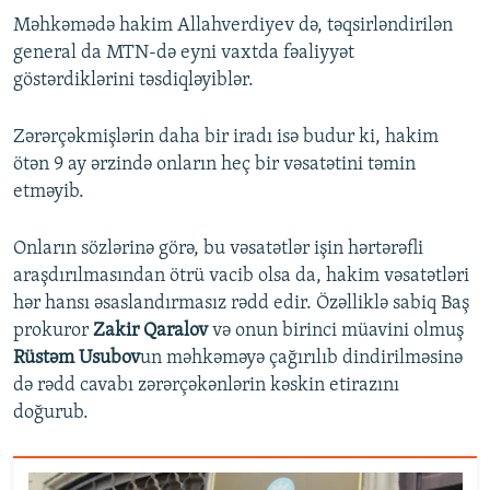
Məhkəmədə hakim Allahverdiyev də, təqsirləndirilən
general da MTN-də eyni vaxtda fəaliyyət
göstərdiklərini təsdiqləyiblər.
Zərərçəkmişlərin daha bir iradı isə budur ki, hakim
ötən 9 ay ərzində onların heç bir vəsatətini təmin
etməyib.
Onların sözlərinə görə, bu vəsatətlər işin hərtərəfli
araşdırılmasından ötrü vacib olsa da, hakim vəsatətləri
hər hansı əsaslandırmasız rədd edir. Özəlliklə sabiq Baş
prokuror
Zakir Qaralov
və onun birinci müavini olmuş
Rüstəm Usubov
un məhkəməyə çağırılıb dindirilməsinə
də rədd cavabı zərərçəkənlərin kəskin etirazını
doğurub.