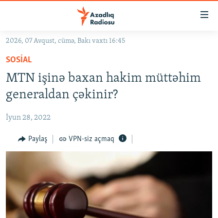
Keçid
linkləri
Əsas
2026, 07 Avqust, cümə, Bakı vaxtı 16:45
məzmuna
GÜNDƏM
SOSIAL
qayıt
#İZAHLA
Əsas
MTN işinə baxan hakim müttəhim
KORRUPSIOMETR
naviqasiyaya
generaldan çəkinir?
qayıt
#ƏSLINDƏ
Axtarışa
İyun 28, 2022
FƏRQƏ BAX
keç
QANUNI DOĞRU
Paylaş
VPN-siz açmaq
ARAŞDIRMA
MULTIMEDIA
RADIO ARXIV
VIDEO
HAQQIMIZDA
FOTOQALEREYA
OXU ZALI