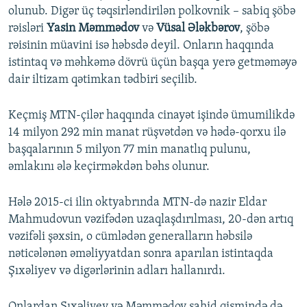
olunub. Digər üç təqsirləndirilən polkovnik – sabiq şöbə
rəisləri
Yasin Məmmədov
və
Vüsal Ələkbərov
, şöbə
rəisinin müavini isə həbsdə deyil. Onların haqqında
istintaq və məhkəmə dövrü üçün başqa yerə getməməyə
dair iltizam qətimkan tədbiri seçilib.
Keçmiş MTN-çilər haqqında cinayət işində ümumilikdə
14 milyon 292 min manat rüşvətdən və hədə-qorxu ilə
başqalarının 5 milyon 77 min manatlıq pulunu,
əmlakını ələ keçirməkdən bəhs olunur.
Hələ 2015-ci ilin oktyabrında MTN-də nazir Eldar
Mahmudovun vəzifədən uzaqlaşdırılması, 20-dən artıq
vəzifəli şəxsin, o cümlədən generalların həbsilə
nəticələnən əməliyyatdan sonra aparılan istintaqda
Şıxəliyev və digərlərinin adları hallanırdı.
Onlardan Şıxəliyev və Məmmədov şahid qismində də