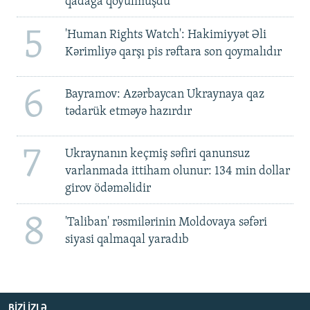
qadağa qoyulmuşdu'
5
'Human Rights Watch': Hakimiyyət Əli
Kərimliyə qarşı pis rəftara son qoymalıdır
6
Bayramov: Azərbaycan Ukraynaya qaz
tədarük etməyə hazırdır
7
Ukraynanın keçmiş səfiri qanunsuz
varlanmada ittiham olunur: 134 min dollar
girov ödəməlidir
8
'Taliban' rəsmilərinin Moldovaya səfəri
siyasi qalmaqal yaradıb
BIZI IZLƏ