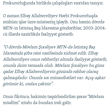
Prokurorluğunda birlikdə çalışdıqları vaxtdan tanıyır.
O zaman Elbəy Allahverdiyev Hərbi Prokurorluqda
mühüm işlər üzrə müstəntiq işləyib. Onu həmin dövrdə
MTN-in İstintaq Baş İdarəsinə göndəriblər, 2003-2004-
cü illərdə nazirlikdə fəaliyyət göstərib.
“O dövrdə Mövlam Şıxəliyev MTN-də İstintaq Baş
İdarəsində şöbə rəisi vəzifəsində xidmət edib. Elbəy
Allahverdiyev onun rəhbərliyi altında fəaliyyət göstərib,
onunla daim təmasda olub. Mövlam Şıxəliyev bu günə
qədər Elbəy Allahverdiyevin gözündə rəhbər olaraq
qalmaqdadır. Onunla sıx münasibətləri var. Açıq-aşkar
görünür ki, ondan çəkinir”
.
Onun fikrincə, hakimin təqsirləndirilən şəxsə “Mövlam
müəllim” xitabı da bundan irəli gəlir.