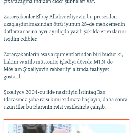
çıxaracağına indidən ciddi şübhələri var.
Zərərçəkənlər Elbəy Allahverdiyevin bu prosesdən
uzaqlaşdırılmasından ötrü iyunun 28-də məhkəmənin
dəftərxanasına ayrı-ayrılıqda yazılı şəkildə etirazlarını
təqdim ediblər.
Zərərçəkənlərin əsas arqumentlərindən biri budur ki,
hakim vaxtilə müstəntiq işlədiyi dövrdə MTN-də
Mövlam Şıxəliyevin rəhbərliyi altında fəaliyyət
göstərib.
Şıxəliyev 2004-cü ildə nazirliyin İstintaq Baş
İdarəsində şöbə rəisi kimi xidmətə başlayıb, daha sonra
uzun illər bu idarənin rəisi vəzifəsində çalışıb.