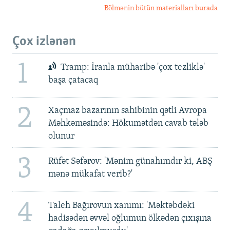
Bölmənin bütün materialları burada
Çox izlənən
1
Tramp: İranla müharibə 'çox tezliklə'
başa çatacaq
2
Xaçmaz bazarının sahibinin qətli Avropa
Məhkəməsində: Hökumətdən cavab tələb
olunur
3
Rüfət Səfərov: 'Mənim günahımdır ki, ABŞ
mənə mükafat verib?'
4
Taleh Bağırovun xanımı: 'Məktəbdəki
hadisədən əvvəl oğlumun ölkədən çıxışına