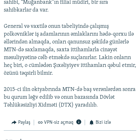
sahibi, “Muğanbank”ın filial müdiri, bir sıra
sahibkarlar da var.
General və vaxtilə onun tabeliyində çalışmış
polkovniklər iş adamlarının əmlaklarını hədə-qorxu ilə
əllərindən almaqda, onları qanunsuz şəkildə günlərlə
MTN-də saxlamaqda, saxta ittihamlarla cinayət
məsuliyyətinə cəlb etməkdə suçlanırlar. Lakin onların
heç biri, o cümlədən Şıxəliyiyev ittihamları qəbul etmir,
özünü təqsirli bilmir.
2015-ci ilin oktyabrında MTN-də baş verənlərdən sonra
bu qurum ləğv edilib və onun bazasında Dövlət
Təhlükəsizliyi Xidməti (DTX) yaradılıb.
Paylaş
VPN-siz açmaq
Bizi izlə