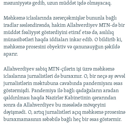
məzuniyyətə gedib, uzun müddət işdə olmayacaq.
Məhkəmə iclaslarında zərərçəkmişlər bununla bağlı
iradlar səsləndirəndə, hakim Allahverdiyev MTN-də bir
müddət fəaliyyət göstərdiyini etiraf etsə də, asılılıq
münasibətləri haqda iddiaları inkar edib. O bildirib ki,
məhkəmə prosesini obyektiv və qanunauyğun şəkildə
aparır.
Allahverdiyev sabiq MTN-çilərin işi üzrə məhkəmə
iclaslarına jurnalistləri də buraxmır. O, bir neçə ay əvvəl
jurnalistlərin məktubuna cavabında pandemiyanı əsas
göstərmişdi. Pandemiya ilə bağlı qadağaların aradan
qaldırılması haqda Nazirlər Kabinetinin qərarından
sonra da Allahverdiyev bu məsələdə mövqeyini
dəyişmədi. O, artıq jurnalistləri açıq məhkəmə prosesinə
buraxmamasının səbəbilə bağlı heç bir əsas göstərmir.