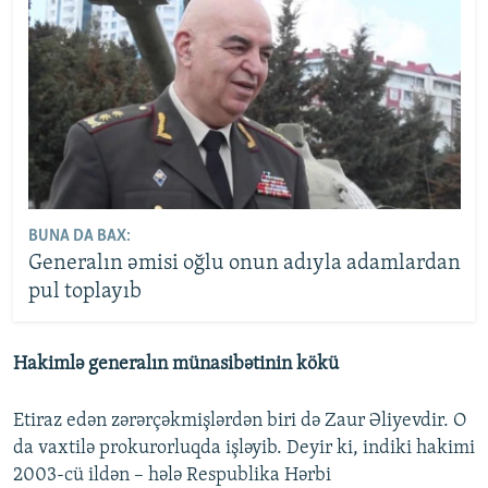
BUNA DA BAX:
Generalın əmisi oğlu onun adıyla adamlardan
pul toplayıb
Hakimlə generalın münasibətinin kökü
Etiraz edən zərərçəkmişlərdən biri də Zaur Əliyevdir. O
da vaxtilə prokurorluqda işləyib. Deyir ki, indiki hakimi
2003-cü ildən – hələ Respublika Hərbi