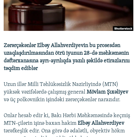
İNFOQRAFIKA
AZƏRBAYCAN ƏDƏBIYYATI KITABXANASI
MISSIYAMIZ
BIZI IZLƏ
KARIKATURA
İSLAM VƏ DEMOKRATIYA
PEŞƏ ETIKASI VƏ JURNALISTIKA STANDARTLARIMIZ
İZ - MƏDƏNIYYƏT PROQRAMI
MATERIALLARIMIZDAN ISTIFADƏ
AZADLIQRADIOSU MOBIL TELEFONUNUZDA
RFE/RL-in bütün saytları
Zərərçəkənlər Elbəy Allahverdiyevin bu prosesdən
BIZIMLƏ ƏLAQƏ
uzaqlaşdırılmasından ötrü iyunun 28-də məhkəmənin
dəftərxanasına ayrı-ayrılıqda yazılı şəkildə etirazlarını
XƏBƏR BÜLLETENLƏRIMIZ
təqdim ediblər
Uzun illər Milli Təhlükəsizlik Nazirliyində (MTN)
yüksək vəzifələrdə çalışmış general
Mövlam Şıxəliyev
və üç polkovnikin işindəki zərərçəkənlər narazıdır.
Onlar hesab edir ki, Bakı Hərbi Məhkəməsində keçmiş
MTN-çilərin işinə baxan hakim
Elbəy Allahverdiyev
tərəfkeşlik edir. Ona görə də ədalətli, obyektiv hökm