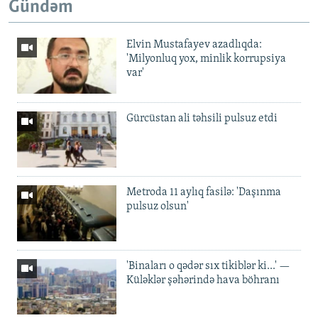
Gündəm
Elvin Mustafayev azadlıqda:
'Milyonluq yox, minlik korrupsiya
var'
Gürcüstan ali təhsili pulsuz etdi
Metroda 11 aylıq fasilə: 'Daşınma
pulsuz olsun'
'Binaları o qədər sıx tikiblər ki...' —
Küləklər şəhərində hava böhranı