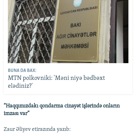
BUNA DA BAX:
MTN polkovniki: 'Məni niyə bədbəxt
elədiniz?'
“Haqqımızdakı qondarma cinayət işlərində onların
imzası var”
Zaur Əliyev etirazında yazıb: