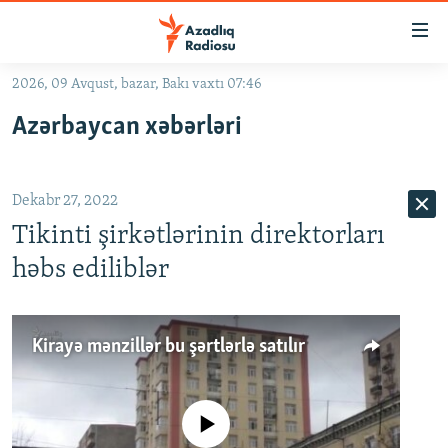
Keçid
linkləri
Əsas
2026, 09 Avqust, bazar, Bakı vaxtı 07:46
məzmuna
GÜNDƏM
Azərbaycan xəbərləri
qayıt
#İZAHLA
Əsas
KORRUPSIOMETR
naviqasiyaya
Dekabr 27, 2022
qayıt
#ƏSLINDƏ
Axtarışa
Tikinti şirkətlərinin direktorları
FƏRQƏ BAX
keç
həbs ediliblər
QANUNI DOĞRU
ARAŞDIRMA
Kirayə mənzillər bu şərtlərlə satılır
MULTIMEDIA
RADIO ARXIV
VIDEO
No media source currently available
HAQQIMIZDA
FOTOQALEREYA
OXU ZALI