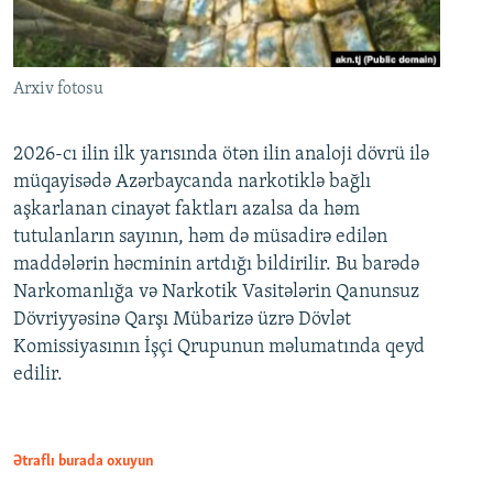
Arxiv fotosu
2026-cı ilin ilk yarısında ötən ilin analoji dövrü ilə
müqayisədə Azərbaycanda narkotiklə bağlı
aşkarlanan cinayət faktları azalsa da həm
tutulanların sayının, həm də müsadirə edilən
maddələrin həcminin artdığı bildirilir. Bu barədə
Narkomanlığa və Narkotik Vasitələrin Qanunsuz
Dövriyyəsinə Qarşı Mübarizə üzrə Dövlət
Komissiyasının İşçi Qrupunun məlumatında qeyd
edilir.
Ətraflı burada oxuyun