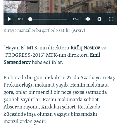
İNFOQRAFIKA
AZƏRBAYCAN ƏDƏBIYYATI KITABXANASI
MISSIYAMIZ
BIZI IZLƏ
KARIKATURA
İSLAM VƏ DEMOKRATIYA
PEŞƏ ETIKASI VƏ JURNALISTIKA STANDARTLARIMIZ
Auto
0:00
1:57
İZ - MƏDƏNIYYƏT PROQRAMI
MATERIALLARIMIZDAN ISTIFADƏ
270p
Kirayə mənzillər bu şərtlərlə satılır (Arxiv)
AZADLIQRADIOSU MOBIL TELEFONUNUZDA
RFE/RL-in bütün saytları
360p
BIZIMLƏ ƏLAQƏ
"Hayan E" MTK-nın direktoru
Rafiq Nəsirov
və
404p
Auto
270p
360p
404p
"PROGRESS-2016" MTK-nın direktoru
Emil
XƏBƏR BÜLLETENLƏRIMIZ
1080p
Səməndərov
həbs ediliblər.
1080p
Bu barədə bu gün, dekabrın 27-də Azərbaycan Baş
Prokurorluğu məlumat yayıb. Həmin məlumata
görə, onlar bir mənzili bir neçə şəxsə satmaqda
şübhəli sayılırlar. Rəsmi məlumatda söhbət
Abşeron rayonu, Xırdalan şəhəri, Rəsulzadə
küçəsində inşa olunan yaşayış binasındakı
mənzillərdən gedir.