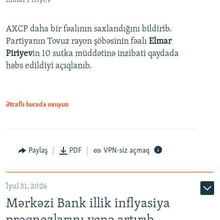
Elmar Piriyev
AXCP daha bir fəalının saxlandığını bildirib.
Partiyanın Tovuz rayon şöbəsinin fəalı
Elmar
Piriyev
in 10 sutka müddətinə inzibati qaydada
həbs edildiyi açıqlanıb.
Ətraflı burada oxuyun
Paylaş
PDF
VPN-siz açmaq
İyul 31, 2026
Mərkəzi Bank illik inflyasiya