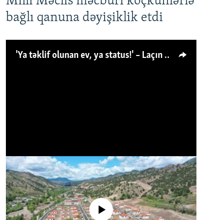
Milli Məclis məcburi köçkünlərlə
bağlı qanuna dəyişiklik etdi
'Ya təklif olunan ev, ya status!' – Laçın köçkünü: 'Laçından başqa heç hara!'
No media source currently available