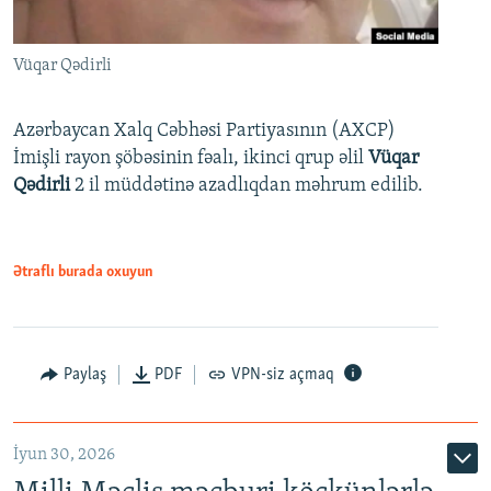
Vüqar Qədirli
Azərbaycan Xalq Cəbhəsi Partiyasının (AXCP)
İmişli rayon şöbəsinin fəalı, ikinci qrup əlil
Vüqar
Qədirli
2 il müddətinə azadlıqdan məhrum edilib.
Ətraflı burada oxuyun
Paylaş
PDF
VPN-siz açmaq
İyun 30, 2026