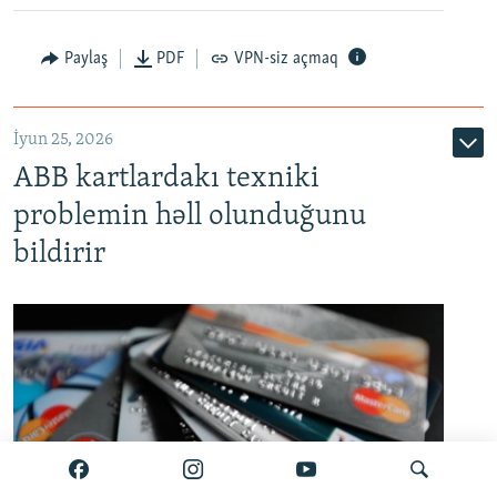
Auto
240p
360p
480p
Paylaş
PDF
VPN-siz açmaq
720p
1080p
İyun 25, 2026
ABB kartlardakı texniki
problemin həll olunduğunu
bildirir