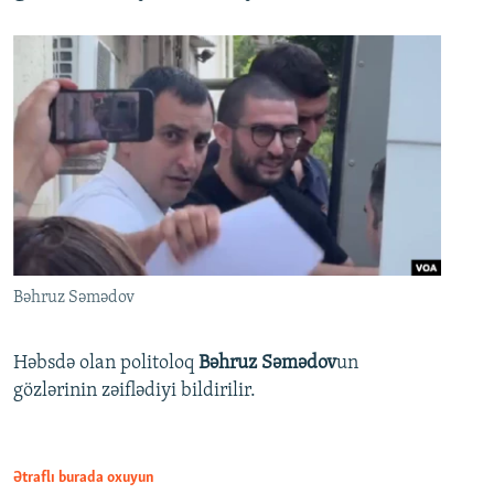
Bəhruz Səmədov
Həbsdə olan politoloq
Bəhruz Səmədov
un
gözlərinin zəiflədiyi bildirilir.
Ətraflı burada oxuyun