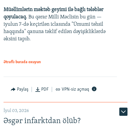
Müəllimlərin məktəb geyimi ilə bağlı tələblər
360p
qoyulacaq.
Bu qərar Milli Məclisin bu gün —
480p
iyulun 7-də keçirilən iclasında "Ümumi təhsil
720p
haqqında" qanuna təklif edilən dəyişikliklərdə
əksini tapıb.
1080p
Ətraflı burada oxuyun
Auto
240p
360p
480p
Paylaş
PDF
VPN-siz açmaq
720p
1080p
İyul 03, 2026
Əsgər infarktdan ölüb?