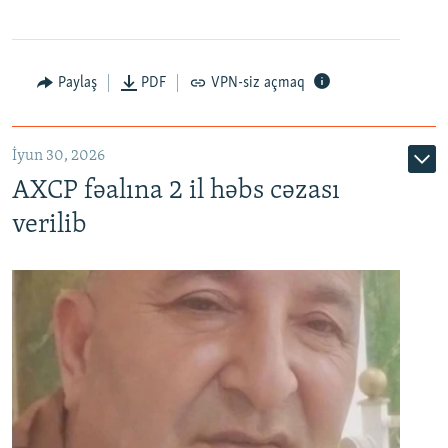
Paylaş
PDF
VPN-siz açmaq
İyun 30, 2026
AXCP fəalına 2 il həbs cəzası
verilib