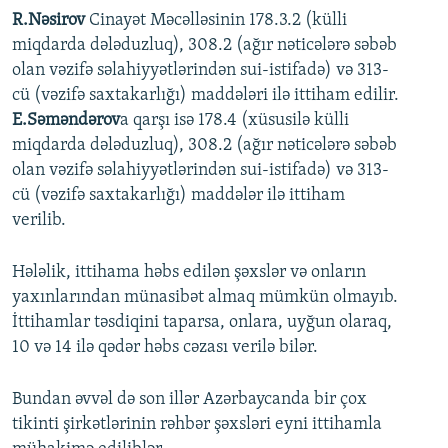
R.Nəsirov
Cinayət Məcəlləsinin 178.3.2 (külli
miqdarda dələduzluq), 308.2 (ağır nəticələrə səbəb
olan vəzifə səlahiyyətlərindən sui-istifadə) və 313-
cü (vəzifə saxtakarlığı) maddələri ilə ittiham edilir.
E.Səməndərov
a qarşı isə 178.4 (xüsusilə külli
miqdarda dələduzluq), 308.2 (ağır nəticələrə səbəb
olan vəzifə səlahiyyətlərindən sui-istifadə) və 313-
cü (vəzifə saxtakarlığı) maddələr ilə ittiham
verilib.
Hələlik, ittihama həbs edilən şəxslər və onların
yaxınlarından münasibət almaq mümkün olmayıb.
İttihamlar təsdiqini taparsa, onlara, uyğun olaraq,
10 və 14 ilə qədər həbs cəzası verilə bilər.
Bundan əvvəl də son illər Azərbaycanda bir çox
tikinti şirkətlərinin rəhbər şəxsləri eyni ittihamla