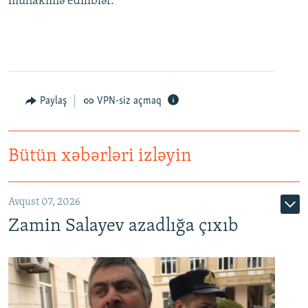
mühakimə ediliblər.
Paylaş
VPN-siz açmaq
Bütün xəbərləri izləyin
Avqust 07, 2026
Zamin Salayev azadlığa çıxıb