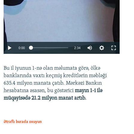
Auto
0:00
2:34
240p
Bu il iyunun 1-nə olan məlumata görə, ölkə
360p
banklarında vaxtı keçmiş kreditlərin məbləği
480p
635.4 milyon manata çatıb. Mərkəzi Bankın
720p
hesabatına əsasən, bu göstərici
mayın 1-i ilə
müqayisədə 21.2 milyon manat artıb.
1080p
Ətraflı burada oxuyun