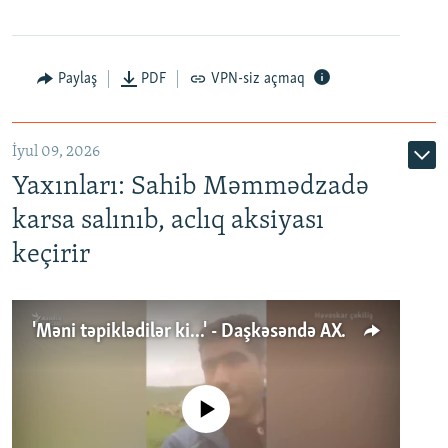
Paylaş
PDF
VPN-siz açmaq
İyul 09, 2026
Yaxınları: Sahib Məmmədzadə
karsa salınıb, aclıq aksiyası
keçirir
'Məni təpiklədilər ki...' - Daşkəsəndə AXCP fəalının yaxınları onun həbsinə etiraz edirlər
No media source currently available