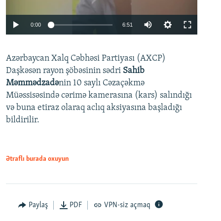
Auto
0:00
6:51
240p
Azərbaycan Xalq Cəbhəsi Partiyası (AXCP)
360p
Daşkəsən rayon şöbəsinin sədri
Sahib
480p
Auto
240p
360p
480p
Məmmədzadə
nin 10 saylı Cəzaçəkmə
720p
Müəssisəsində cərimə kamerasına (kars) salındığı
720p
1080p
və buna etiraz olaraq aclıq aksiyasına başladığı
1080p
bildirilir.
Ətraflı burada oxuyun
Paylaş
PDF
VPN-siz açmaq