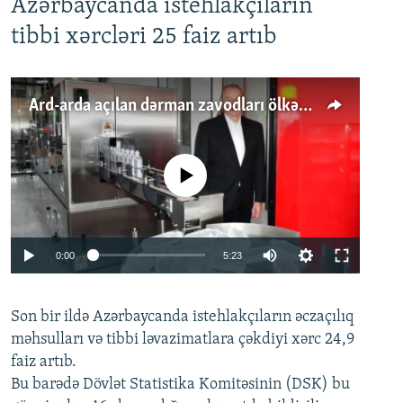
Azərbaycanda istehlakçıların
tibbi xərcləri 25 faiz artıb
Ard-arda açılan dərman zavodları ölkənin tələbatını ödəyirmi?
No media source currently available
Auto
0:00
5:23
240p
Son bir ildə Azərbaycanda istehlakçıların
360p
əczaçılıq
məhsulları və tibbi ləvazimatlara çəkdiyi xərc 24,9
480p
Auto
240p
360p
480p
faiz artıb.
720p
Bu barədə Dövlət Statistika Komitəsinin (DSK) bu
720p
1080p