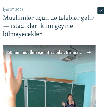
İyul 07, 2026
Müəllimlər üçün də tələblər gəlir
— istədikləri kimi geyinə
bilməyəcəklər
50 min müəllim işini itirə bilər. Birinci sinfə gedənlər azalır