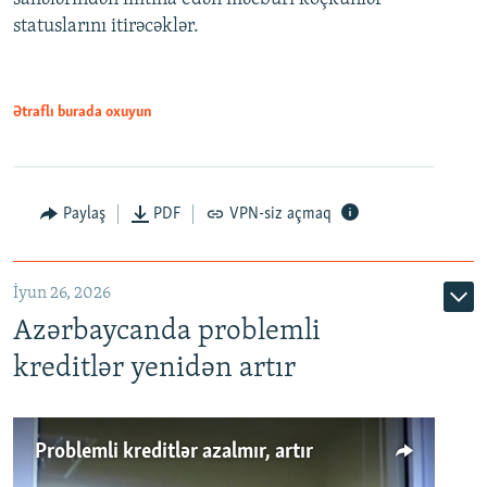
statuslarını itirəcəklər.
1080p
Ətraflı burada oxuyun
Auto
240p
360p
480p
Paylaş
PDF
VPN-siz açmaq
720p
1080p
İyun 26, 2026
Azərbaycanda problemli
kreditlər yenidən artır
Problemli kreditlər azalmır, artır