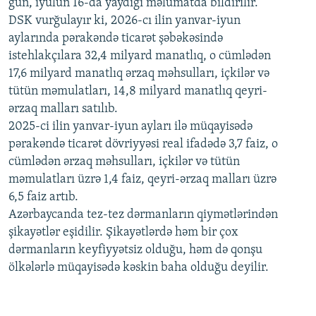
gün, iyulun 16-da yaydığı məlumatda bildirilir.
1080p
DSK vurğulayır ki, 2026-cı ilin yanvar-iyun
aylarında pərakəndə ticarət şəbəkəsində
istehlakçılara 32,4 milyard manatlıq, o cümlədən
17,6 milyard manatlıq ərzaq məhsulları, içkilər və
tütün məmulatları, 14,8 milyard manatlıq qeyri-
ərzaq malları satılıb.
2025-ci ilin yanvar-iyun ayları ilə müqayisədə
pərakəndə ticarət dövriyyəsi real ifadədə 3,7 faiz, o
cümlədən ərzaq məhsulları, içkilər və tütün
məmulatları üzrə 1,4 faiz, qeyri-ərzaq malları üzrə
6,5 faiz artıb.
Azərbaycanda tez-tez dərmanların qiymətlərindən
şikayətlər eşidilir. Şikayətlərdə həm bir çox
dərmanların keyfiyyətsiz olduğu, həm də qonşu
ölkələrlə müqayisədə kəskin baha olduğu deyilir.