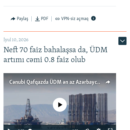
Paylaş
PDF
VPN-siz açmaq
İyul 10, 2026
Neft 70 faiz bahalaşsa da, ÜDM
artımı cəmi 0.8 faiz olub
Cənubi Qafqazda ÜDM ən az Azərbaycanda artır: Qonşuları niyə Bakını qabaqlaya bilir?
No media source currently available
Auto