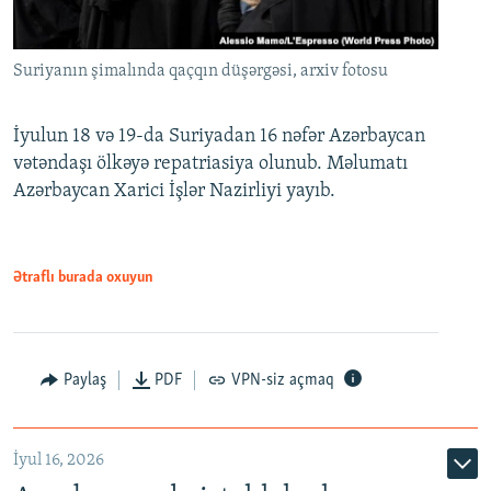
Suriyanın şimalında qaçqın düşərgəsi, arxiv fotosu
İyulun 18 və 19-da Suriyadan 16 nəfər Azərbaycan
vətəndaşı ölkəyə repatriasiya olunub. Məlumatı
Azərbaycan Xarici İşlər Nazirliyi yayıb.
Ətraflı burada oxuyun
Paylaş
PDF
VPN-siz açmaq
İyul 16, 2026