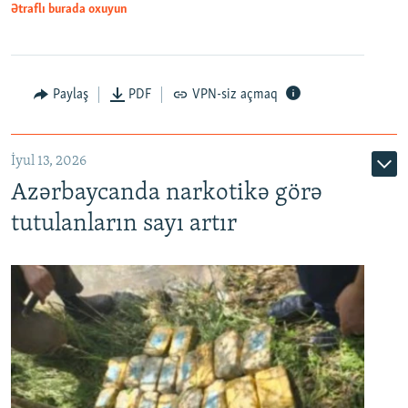
Ətraflı burada oxuyun
Paylaş
PDF
VPN-siz açmaq
İyul 13, 2026
Azərbaycanda narkotikə görə
tutulanların sayı artır