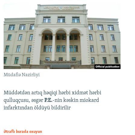
Müdafiə Nazirliyi
Müddətdən artıq həqiqi hərbi xidmət hərbi
qulluqçusu, əsgər
P.E.
-nin kəskin miokard
infarktından öldüyü bildirilir
Ətraflı burada oxuyun