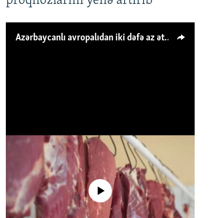
proqnozlarını yenə artırıb
Azərbaycanlı avropalıdan iki dəfə az ət yeyir, amma... 'Qiymət artımı qaçılmazdır'
No media source currently available