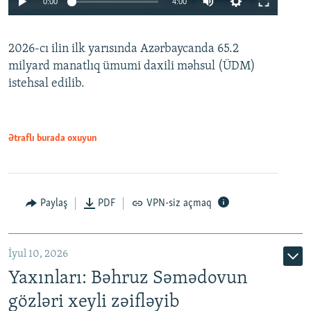
0:00
4:00
240p
2026-cı ilin ilk yarısında Azərbaycanda 65.2
360p
milyard manatlıq ümumi daxili məhsul (ÜDM)
480p
Auto
240p
360p
480p
istehsal edilib.
720p
720p
1080p
1080p
Ətraflı burada oxuyun
Paylaş
PDF
VPN-siz açmaq
İyul 10, 2026
Yaxınları: Bəhruz Səmədovun
gözləri xeyli zəifləyib