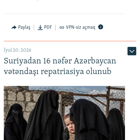
Paylaş
PDF
VPN-siz açmaq
İyul 20, 2026
Auto
240p
360p
480p
Suriyadan 16 nəfər Azərbaycan
720p
1080p
vətəndaşı repatriasiya olunub