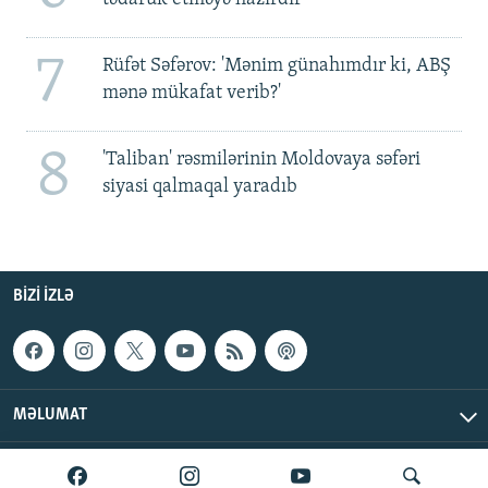
7
Rüfət Səfərov: 'Mənim günahımdır ki, ABŞ
mənə mükafat verib?'
8
'Taliban' rəsmilərinin Moldovaya səfəri
siyasi qalmaqal yaradıb
BIZI IZLƏ
MƏLUMAT
AzadlıqRadiosu © 2026 Inc. | Bütün hüquqlar qorunur