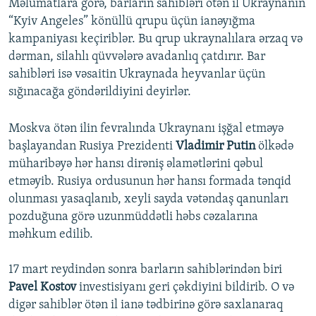
Məlumatlara görə, barların sahibləri ötən il Ukraynanın
“Kyiv Angeles” könüllü qrupu üçün ianəyığma
kampaniyası keçiriblər. Bu qrup ukraynalılara ərzaq və
dərman, silahlı qüvvələrə avadanlıq çatdırır. Bar
sahibləri isə vəsaitin Ukraynada heyvanlar üçün
sığınacağa göndərildiyini deyirlər.
Moskva ötən ilin fevralında Ukraynanı işğal etməyə
başlayandan Rusiya Prezidenti
Vladimir Putin
ölkədə
müharibəyə hər hansı dirəniş əlamətlərini qəbul
etməyib. Rusiya ordusunun hər hansı formada tənqid
olunması yasaqlanıb, xeyli sayda vətəndaş qanunları
pozduğuna görə uzunmüddətli həbs cəzalarına
məhkum edilib.
17 mart reydindən sonra barların sahiblərindən biri
Pavel Kostov
investisiyanı geri çəkdiyini bildirib. O və
digər sahiblər ötən il ianə tədbirinə görə saxlanaraq