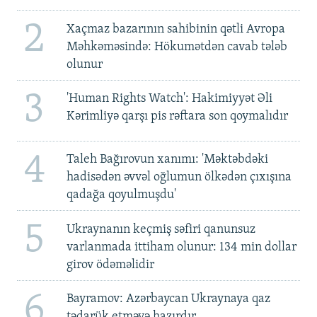
2
Xaçmaz bazarının sahibinin qətli Avropa
Məhkəməsində: Hökumətdən cavab tələb
olunur
3
'Human Rights Watch': Hakimiyyət Əli
Kərimliyə qarşı pis rəftara son qoymalıdır
4
Taleh Bağırovun xanımı: 'Məktəbdəki
hadisədən əvvəl oğlumun ölkədən çıxışına
qadağa qoyulmuşdu'
5
Ukraynanın keçmiş səfiri qanunsuz
varlanmada ittiham olunur: 134 min dollar
girov ödəməlidir
6
Bayramov: Azərbaycan Ukraynaya qaz
tədarük etməyə hazırdır