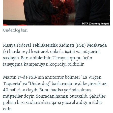
İNFOQRAFIKA
AZƏRBAYCAN ƏDƏBIYYATI KITABXANASI
MISSIYAMIZ
BIZI IZLƏ
KARIKATURA
İSLAM VƏ DEMOKRATIYA
PEŞƏ ETIKASI VƏ JURNALISTIKA STANDARTLARIMIZ
İZ - MƏDƏNIYYƏT PROQRAMI
MATERIALLARIMIZDAN ISTIFADƏ
Underdog barı
AZADLIQRADIOSU MOBIL TELEFONUNUZDA
RFE/RL-in bütün saytları
BIZIMLƏ ƏLAQƏ
Rusiya Federal Təhlükəsizlik Xidməti (FSB) Moskvada
XƏBƏR BÜLLETENLƏRIMIZ
iki barda reyd keçirərək onlarla işçini və müştərini
saxlayıb. Bar sahiblərinin Ukrayna qrupu üçün
ianəyığma kampaniyası keçirdiyi bildirilir.
Martın 17-də FSB-nin antiterror bölməsi “La Virgen
Taqueria” və “Underdog” barlarında reyd keçirərək azı
40 nəfəri saxlayıb. Bunu hadisə yerində olmuş
müştərilər deyir. Sonradan hamısı buraxılıb. Şahidlər
polisin bəzi saxlananlara qarşı gücə əl atdığını iddia
edir.