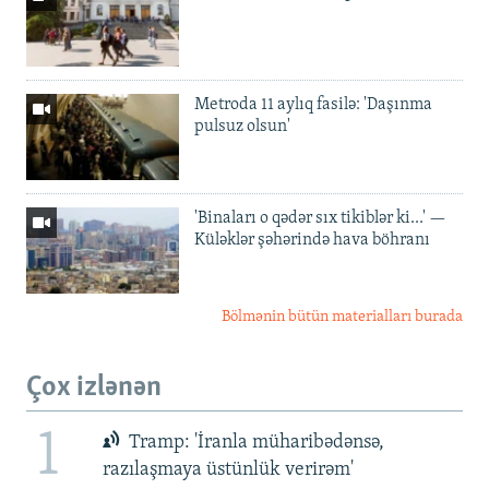
Metroda 11 aylıq fasilə: 'Daşınma
pulsuz olsun'
'Binaları o qədər sıx tikiblər ki...' —
Küləklər şəhərində hava böhranı
Bölmənin bütün materialları burada
Çox izlənən
1
Tramp: 'İranla müharibədənsə,
razılaşmaya üstünlük verirəm'