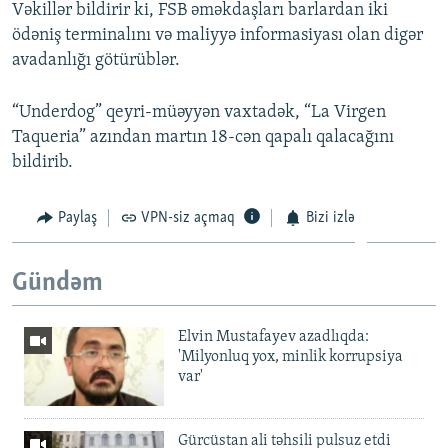
Vəkillər bildirir ki, FSB əməkdaşları barlardan iki
ödəniş terminalını və maliyyə informasiyası olan digər
avadanlığı götürüblər.
“Underdog” qeyri-müəyyən vaxtadək, “La Virgen
Taqueria” azından martın 18-cən qapalı qalacağını
bildirib.
Paylaş
VPN-siz açmaq
Bizi izlə
Gündəm
Elvin Mustafayev azadlıqda:
'Milyonluq yox, minlik korrupsiya
var'
Gürcüstan ali təhsili pulsuz etdi