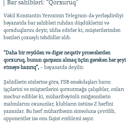
Bar sahibləri: “Qorxuruq”
Vəkil Konstantin Yeroxinin Telegram-da yerləşdirdiyi
bəyanatda bar sahibləri ruhdan düşdüklərini və
qorxduqlarını deyir, iddia edirlər ki, müştərilərindən
bəziləri çoxsaylı təhdidlər alıb.
“Daha bir reyddən və digər neqativ proseslərdən
qorxuruq, bunun qarşısını almaq üçün gərəkən hər şeyi
etməyə hazırıq”,
– bəyanatda deyilir.
Şahidlərin sözlərinə görə, FSB əməkdaşları barın
işçilərini və müştərilərini qorxutmağa çalışıblar, onları
məcbur ediblər ki, müharibəyönlü müğənnilərin
mahnılarını oxusunlar, klubların üstünə Z hərfini
yazsınlar. Bu hərf müharibənin simvoluna çevrilib,
opponentlər isə onu faşist emblemi sayır.