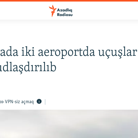
da iki aeroportda uçuşlar
laşdırılıb
VPN-siz açmaq