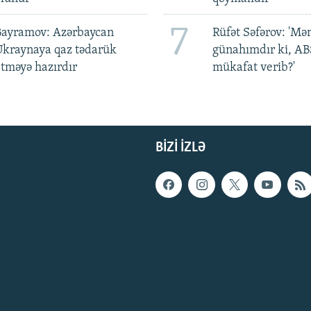
7
Bayramov: Azərbaycan
Rüfət Səfərov: 'M
Ukraynaya qaz tədarük
günahımdır ki, A
tməyə hazırdır
mükafat verib?'
BIZI IZLƏ