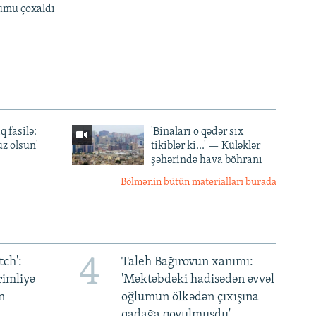
umu çoxaldı
q fasilə:
'Binaları o qədər sıx
z olsun'
tikiblər ki...' — Küləklər
şəhərində hava böhranı
Bölmənin bütün materialları burada
4
ch':
Taleh Bağırovun xanımı:
rimliyə
'Məktəbdəki hadisədən əvvəl
n
oğlumun ölkədən çıxışına
qadağa qoyulmuşdu'