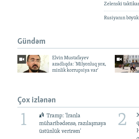
Zelenski taktik
Rusiyanın böyük
Gündəm
Elvin Mustafayev
azadlıqda: 'Milyonluq yox,
minlik korrupsiya var'
Çox izlənən
1
2
X
Tramp: 'İranla
müharibədənsə, razılaşmaya
üstünlük verirəm'