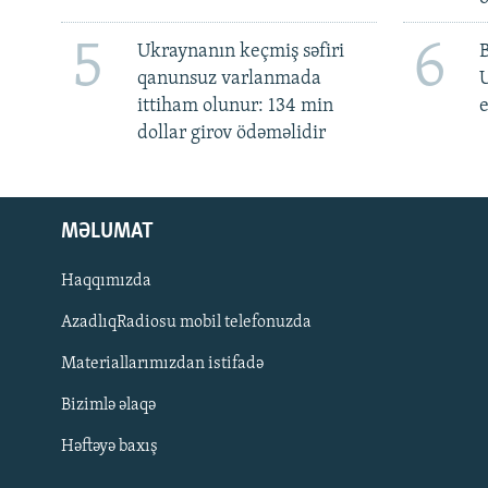
5
6
Ukraynanın keçmiş səfiri
qanunsuz varlanmada
ittiham olunur: 134 min
e
dollar girov ödəməlidir
MƏLUMAT
Haqqımızda
AzadlıqRadiosu mobil telefonuzda
Materiallarımızdan istifadə
BIZI IZLƏ
Bizimlə əlaqə
Həftəyə baxış
RFE/RL-in bütün saytları