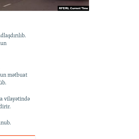
laşdırılıb.
nun
n
tun mətbuat
üb.
 vilayətində
irir.
unub.