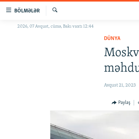
Keçid
BÖLMƏLƏR
linkləri
Axtar
Əsas
2026, 07 Avqust, cümə, Bakı vaxtı 12:44
GÜNDƏM
məzmuna
DÜNYA
#İZAHLA
qayıt
Əsas
Moskva
KORRUPSIOMETR
naviqasiyaya
#ƏSLINDƏ
qayıt
məhdud
Axtarışa
FƏRQƏ BAX
keç
QANUNI DOĞRU
Avqust 21, 2023
ARAŞDIRMA
Paylaş
MULTIMEDIA
RADIO ARXIV
VIDEO
HAQQIMIZDA
FOTOQALEREYA
OXU ZALI