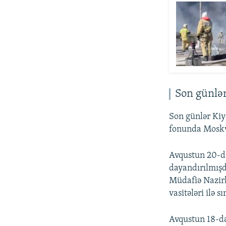
Son günlər
Son günlər Kiy
fonunda Moskva
Avqustun 20-d
dayandırılmışd
Müdafiə Nazir
vasitələri ilə s
Avqustun 18-də