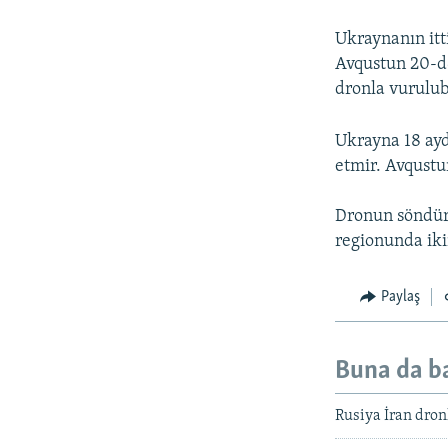
Ukraynanın itt
Avqustun 20-də
dronla vurulub,
Ukrayna 18 ayd
etmir. Avqustun
Dronun söndür
regionunda iki
Paylaş
Buna da b
Rusiya İran dronl