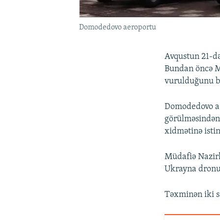
Domodedovo aeroportu
Avqustun 21-də
Bundan öncə M
vurulduğunu bi
Domodedovo aer
görülməsindən
xidmətinə isti
Müdafiə Nazirl
Ukrayna dronun
Təxminən iki s