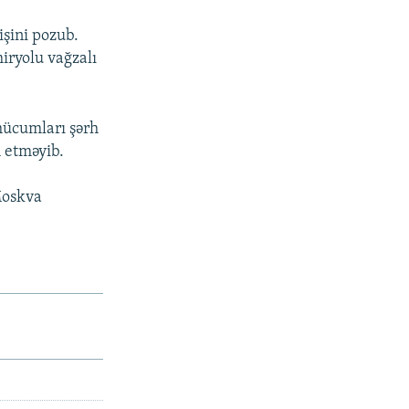
işini pozub.
iryolu vağzalı
hücumları şərh
h etməyib.
Moskva