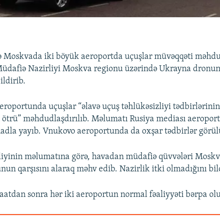
 Moskvada iki böyük aeroportda uçuşlar müvəqqəti məhdud
üdafiə Nazirliyi Moskva regionu üzərində Ukrayna dronu
ldirib.
oportunda uçuşlar “əlavə uçuş təhlükəsizliyi tədbirlərini
 ötrü” məhdudlaşdırılıb. Məlumatı Rusiya mediası aeropor
nadla yayıb. Vnukovo aeroportunda da oxşar tədbirlər görül
iyinin məlumatına görə, havadan müdafiə qüvvələri Moskva
un qarşısını alaraq məhv edib. Nazirlik itki olmadığını bild
aatdan sonra hər iki aeroportun normal fəaliyyəti bərpa ol