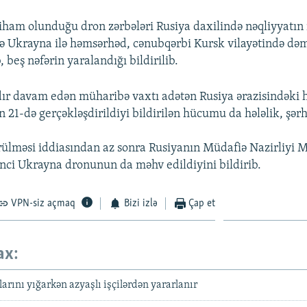
iham olunduğu dron zərbələri Rusiya daxilində nəqliyyatın 
 Ukrayna ilə həmsərhəd, cənubqərbi Kursk vilayətində dəm
 beş nəfərin yaralandığı bildirilib.
ır davam edən müharibə vaxtı adətən Rusiya ərazisindəki 
 21-də gerçəkləşdirildiyi bildirilən hücumu da hələlik, şər
ülməsi iddiasından az sonra Rusiyanın Müdafiə Nazirliyi 
nci Ukrayna dronunun da məhv edildiyini bildirib.
VPN-siz açmaq
Bizi izlə
Çap et
ax:
arını yığarkən azyaşlı işçilərdən yararlanır