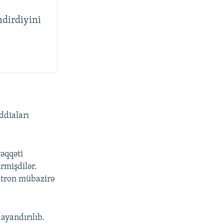
ndirdiyini
ddiaları
əqqəti
rmişdilər.
ktron mübazirə
ayandırılıb.