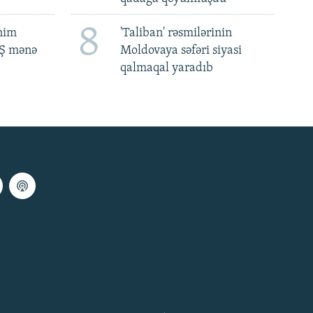
8
ənim
'Taliban' rəsmilərinin
BŞ mənə
Moldovaya səfəri siyasi
qalmaqal yaradıb