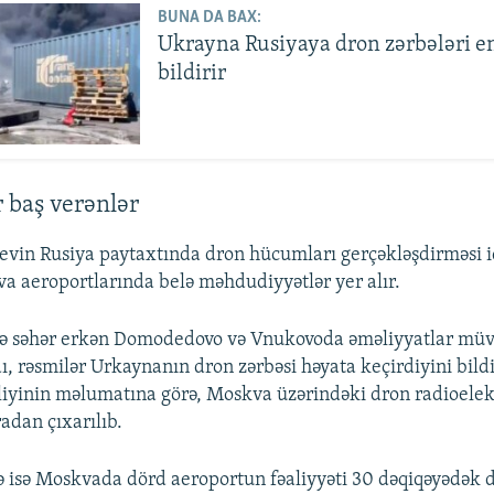
BUNA DA BAX:
Ukrayna Rusiyaya dron zərbələri e
bildirir
 baş verənlər
evin Rusiya paytaxtında dron hücumları gerçəkləşdirməsi i
 aeroportlarında belə məhdudiyyətlər yer alır.
ə səhər erkən Domodedovo və Vnukovoda əməliyyatlar müv
ı, rəsmilər Urkaynanın dron zərbəsi həyata keçirdiyini bildi
liyinin məlumatına görə, Moskva üzərindəki dron radioele
ıradan çıxarılıb.
 isə Moskvada dörd aeroportun fəaliyyəti 30 dəqiqəyədək d