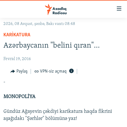
Keçid
linkləri
Əsas
2026, 08 Avqust, şənbə, Bakı vaxtı 08:48
məzmuna
GÜNDƏM
KARIKATURA
qayıt
#İZAHLA
Əsas
Azərbaycanın "belini qıran"...
KORRUPSIOMETR
naviqasiyaya
qayıt
Fevral 19, 2016
#ƏSLINDƏ
Axtarışa
FƏRQƏ BAX
Paylaş
VPN-siz açmaq
keç
QANUNI DOĞRU
-
ARAŞDIRMA
MONOPOLİYA
MULTIMEDIA
Gündüz Ağayevin çəkdiyi karikatura haqda fikrini
RADIO ARXIV
VIDEO
aşağıdakı "Şərhlər" bölümünə yaz!
HAQQIMIZDA
FOTOQALEREYA
OXU ZALI