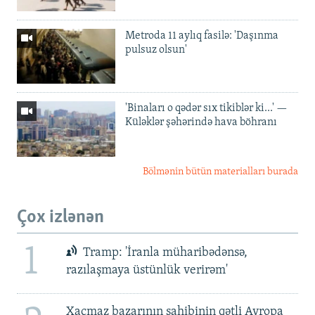
Metroda 11 aylıq fasilə: 'Daşınma
pulsuz olsun'
'Binaları o qədər sıx tikiblər ki...' —
Küləklər şəhərində hava böhranı
Bölmənin bütün materialları burada
Çox izlənən
1
Tramp: 'İranla müharibədənsə,
razılaşmaya üstünlük verirəm'
Xaçmaz bazarının sahibinin qətli Avropa