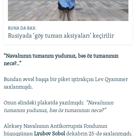
BUNA DA BAX:
Rusiyada ‘göy tuman aksiyaları’ keçirilir
“Navalnının tumanını yudunuz, bəs öz tumanınızı
necə?..”
Bundan əvvəl başqa bir piket iştirakçısı Lev Qyammer
saxlanmışdı.
Onun əlindəki plakatda yazılmışdı:
“Navalnının
tumanını yudunuz, bəs öz tumanınızı necə?”
Aleksey Navalnının Antikorrupsia Fondunun
hüquqşünası
Lyubov Sobol
dekabrın 25-də saxlanmışdı.