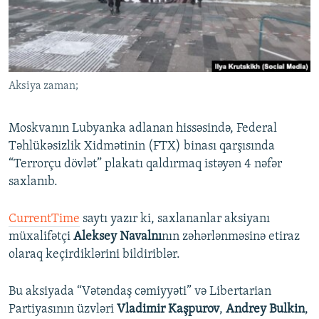
İNFOQRAFIKA
AZƏRBAYCAN ƏDƏBIYYATI KITABXANASI
MISSIYAMIZ
BIZI IZLƏ
KARIKATURA
İSLAM VƏ DEMOKRATIYA
PEŞƏ ETIKASI VƏ JURNALISTIKA STANDARTLARIMIZ
İZ - MƏDƏNIYYƏT PROQRAMI
MATERIALLARIMIZDAN ISTIFADƏ
Aksiya zaman;
AZADLIQRADIOSU MOBIL TELEFONUNUZDA
RFE/RL-in bütün saytları
BIZIMLƏ ƏLAQƏ
Moskvanın Lubyanka adlanan hissəsində, Federal
XƏBƏR BÜLLETENLƏRIMIZ
Təhlükəsizlik Xidmətinin (FTX) binası qarşısında
“Terrorçu dövlət” plakatı qaldırmaq istəyən 4 nəfər
saxlanıb.
CurrentTime
saytı yazır ki, saxlananlar aksiyanı
müxalifətçi
Aleksey Navalnı
nın zəhərlənməsinə etiraz
olaraq keçirdiklərini bildiriblər.
Bu aksiyada “Vətəndaş cəmiyyəti” və Libertarian
Partiyasının üzvləri
Vladimir Kaşpurov
,
Andrey Bulkin
,