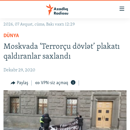
Keçid
linkləri
Əsas
2026, 07 Avqust, cümə, Bakı vaxtı 12:29
məzmuna
GÜNDƏM
DÜNYA
qayıt
#İZAHLA
Əsas
Moskvada ‘Terrorçu dövlət’ plakatı
KORRUPSIOMETR
naviqasiyaya
qaldıranlar saxlandı
qayıt
#ƏSLINDƏ
Axtarışa
Dekabr 29, 2020
FƏRQƏ BAX
keç
QANUNI DOĞRU
Paylaş
VPN-siz açmaq
ARAŞDIRMA
MULTIMEDIA
RADIO ARXIV
VIDEO
HAQQIMIZDA
FOTOQALEREYA
OXU ZALI