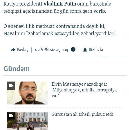
Rusiya prezidenti
Vladimir Putin
onun barəsində
təhqiqat açıqlanandan üç gün sonra şərh verib.
O ənənəvi illik mətbuat konfransında deyib ki,
Navalnını “zəhərləmək istəsəydilər, zəhərləyərdilər”.
Paylaş
VPN-siz açmaq
Bizi izlə
Gündəm
Elvin Mustafayev azadlıqda:
'Milyonluq yox, minlik korrupsiya
var'
Gürcüstan ali təhsili pulsuz etdi