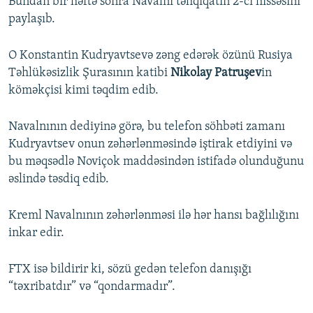
Bundan bir həftə sonra Navalnı təhqiqatın 2-ci hissəsini
paylaşıb.
O Konstantin Kudryavtsevə zəng edərək özünü Rusiya
Təhlükəsizlik Şurasının katibi
Nikolay Patruşev
in
köməkçisi kimi təqdim edib.
Navalnının dediyinə görə, bu telefon söhbəti zamanı
Kudryavtsev onun zəhərlənməsində iştirak etdiyini və
bu məqsədlə Noviçok maddəsindən istifadə olunduğunu
əslində təsdiq edib.
Kreml Navalnının zəhərlənməsi ilə hər hansı bağlılığını
inkar edir.
FTX isə bildirir ki, sözü gedən telefon danışığı
“təxribatdır” və “qondarmadır”.