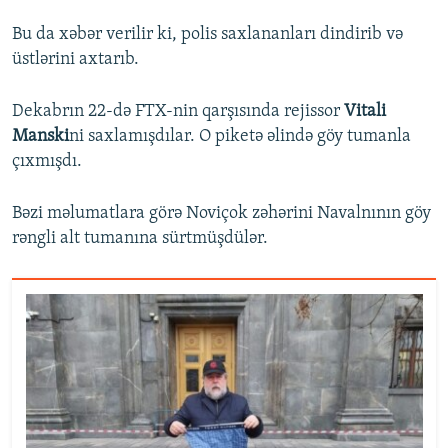
Bu da xəbər verilir ki, polis saxlananları dindirib və
üstlərini axtarıb.
Dekabrın 22-də FTX-nin qarşısında rejissor
Vitali
Manski
ni saxlamışdılar. O piketə əlində göy tumanla
çıxmışdı.
Bəzi məlumatlara görə Noviçok zəhərini Navalnının göy
rəngli alt tumanına sürtmüşdülər.