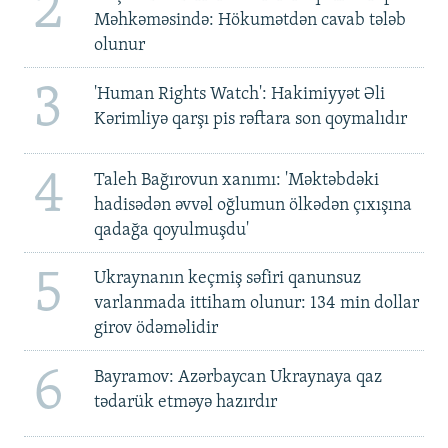
2
Məhkəməsində: Hökumətdən cavab tələb
olunur
3
'Human Rights Watch': Hakimiyyət Əli
Kərimliyə qarşı pis rəftara son qoymalıdır
4
Taleh Bağırovun xanımı: 'Məktəbdəki
hadisədən əvvəl oğlumun ölkədən çıxışına
qadağa qoyulmuşdu'
5
Ukraynanın keçmiş səfiri qanunsuz
varlanmada ittiham olunur: 134 min dollar
girov ödəməlidir
6
Bayramov: Azərbaycan Ukraynaya qaz
tədarük etməyə hazırdır