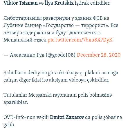
Viktor Tsizman
və
İlya Krutskix
iştirak edirdilər.
Либертарианцы развернули у здания ФСБ на
Лубянке баннер «Государство — террорист». Все
четверо задержаны и будут доставлены в
Мещанский отдел
pic.twitter.com/7bxu8X7DyK
— Александр Гуд (@goode108)
December 28, 2020
Şahidlərin dediyinə görə iki aksiyaçı plakatı asmağa
çalışır, digər ikisi isə aksiyanı videoya çəkirdilər.
Tutulanlar Meşşanski rayonunun polis bölməsinə
aparılıblar.
OVD-İnfo-nun vəkili
Dmitri Zaxarov
da polis şöbəsinə
gəlib.