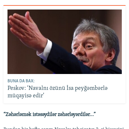
BUNA DA BAX:
Peskov: ‘Navalnı özünü İsa peyğəmbərlə
müqayisə edir’
“Zəhərləmək istəsəydilər zəhərləyərdilər...”