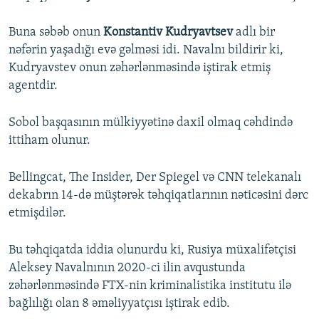
Buna səbəb onun
Konstantiv Kudryavtsev
adlı bir
nəfərin yaşadığı evə gəlməsi idi. Navalnı bildirir ki,
Kudryavstev onun zəhərlənməsində iştirak etmiş
agentdir.
Sobol başqasının mülkiyyətinə daxil olmaq cəhdində
ittiham olunur.
Bellingcat, The Insider, Der Spiegel və CNN telekanalı
dekabrın 14-də müştərək təhqiqatlarının nəticəsini dərc
etmişdilər.
Bu təhqiqatda iddia olunurdu ki, Rusiya müxalifətçisi
Aleksey Navalnının 2020-ci ilin avqustunda
zəhərlənməsində FTX-nin kriminalistika institutu ilə
bağlılığı olan 8 əməliyyatçısı iştirak edib.