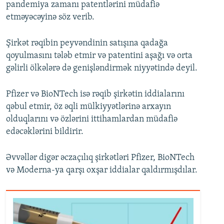
pandemiya zamanı patentlərini müdafiə
etməyəcəyinə söz verib.
Şirkət rəqibin peyvəndinin satışına qadağa
qoyulmasını tələb etmir və patentini aşağı və orta
gəlirli ölkələrə də genişləndirmək niyyətində deyil.
Pfizer və BioNTech isə rəqib şirkətin iddialarını
qəbul etmir, öz əqli mülkiyyətlərinə arxayın
olduqlarını və özlərini ittihamlardan müdafiə
edəcəklərini bildirir.
Əvvəllər digər əczaçılıq şirkətləri Pfizer, BioNTech
və Moderna-ya qarşı oxşar iddialar qaldırmışdılar.