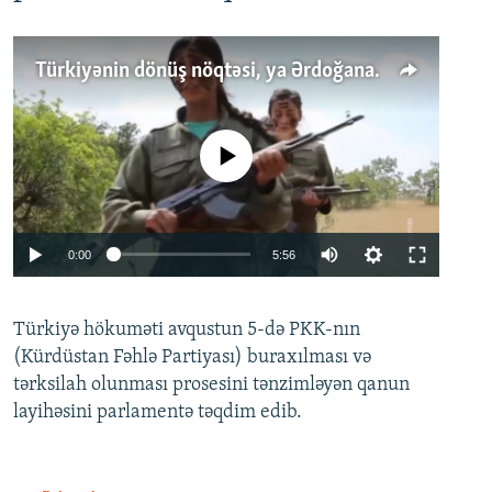
Türkiyənin dönüş nöqtəsi, ya Ərdoğana üçüncü şans: PKK ilə qəfil barışıq nə deməkdir?
No media source currently available
Auto
0:00
5:56
240p
Türkiyə hökuməti avqustun 5-də PKK-nın
360p
(Kürdüstan Fəhlə Partiyası) buraxılması və
480p
Auto
240p
360p
480p
tərksilah olunması prosesini tənzimləyən qanun
720p
layihəsini parlamentə təqdim edib.
720p
1080p
1080p