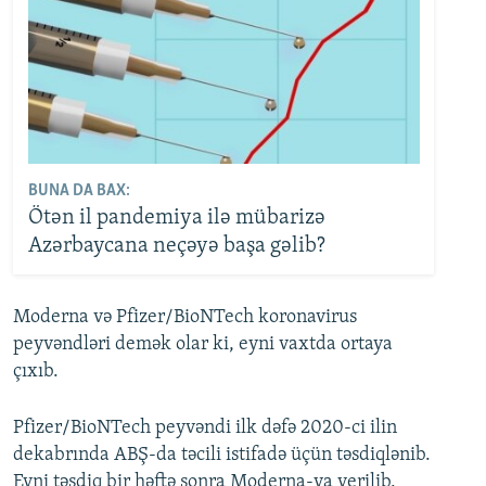
BUNA DA BAX:
Ötən il pandemiya ilə mübarizə
Azərbaycana neçəyə başa gəlib?
Moderna və Pfizer/BioNTech koronavirus
peyvəndləri demək olar ki, eyni vaxtda ortaya
çıxıb.
Pfizer/BioNTech peyvəndi ilk dəfə 2020-ci ilin
dekabrında ABŞ-da təcili istifadə üçün təsdiqlənib.
Eyni təsdiq bir həftə sonra Moderna-ya verilib.