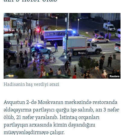
Hadisənin baş verdiyi ərazi
Avqustun 2-də Moskvanın mərkəzində restoranda
əldəqayırma partlayıcı qurğu işə salınıb, azı 3 nəfər
ölüb, 21 nəfər yaralanıb. İstintaq orqanları
partlayışın arxasında kimin dayandığını
müəyyənləşdirməyə çalışır.