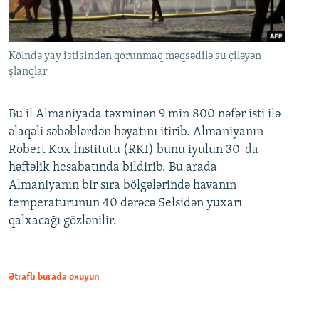
Kölndə yay istisindən qorunmaq məqsədilə su çiləyən
şlanqlar
Bu il Almaniyada təxminən 9 min 800 nəfər isti ilə
əlaqəli səbəblərdən həyatını itirib. Almaniyanın
Robert Kox İnstitutu (RKI) bunu iyulun 30-da
həftəlik hesabatında bildirib. Bu arada
Almaniyanın bir sıra bölgələrində havanın
temperaturunun 40 dərəcə Selsidən yuxarı
qalxacağı gözlənilir.
Ətraflı burada oxuyun