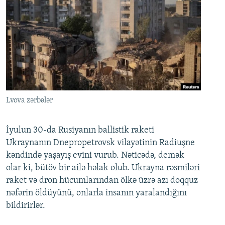
Lvova zərbələr
İyulun 30-da Rusiyanın ballistik raketi
Ukraynanın Dnepropetrovsk vilayətinin Radiuşne
kəndində yaşayış evini vurub. Nəticədə, demək
olar ki, bütöv bir ailə həlak olub. Ukrayna rəsmiləri
raket və dron hücumlarından ölkə üzrə azı doqquz
nəfərin öldüyünü, onlarla insanın yaralandığını
bildirirlər.