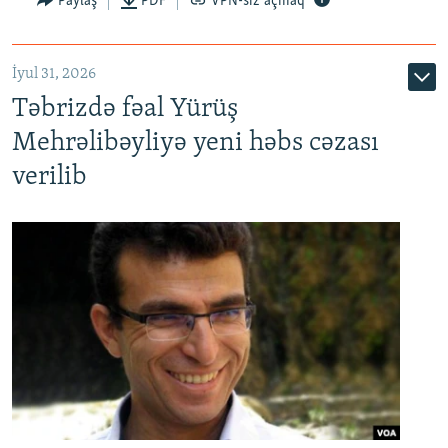
Paylaş
PDF
VPN-siz açmaq
İyul 31, 2026
Təbrizdə fəal Yürüş
Mehrəlibəyliyə yeni həbs cəzası
verilib