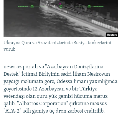
Ukrayna Qara və Azov dənizlərində Rusiya tankerlərini
vurub
news.az portalı və "Azərbaycan Dənizçilərinə
Dəstək" İctimai Birliyinin sədri İlham Nəsirovun
yaydığı məlumata görə, Odessa limanı yaxınlığında
göyərtəsində 12 Azərbaycan və bir Türkiyə
vətəndaşı olan quru yük gəmisi hücuma məruz
qalıb. "Albatros Corporation" şirkətinə məxsus
"ATA-2" adlı gəmiyə üç dron zərbəsi endirilib.