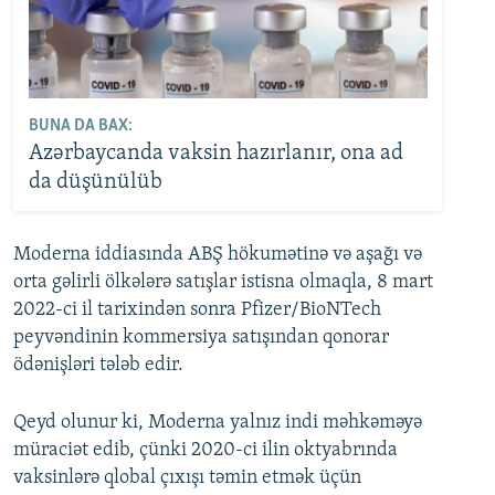
BUNA DA BAX:
Azərbaycanda vaksin hazırlanır, ona ad
da düşünülüb
Moderna iddiasında ABŞ hökumətinə və aşağı və
orta gəlirli ölkələrə satışlar istisna olmaqla, 8 mart
2022-ci il tarixindən sonra Pfizer/BioNTech
peyvəndinin kommersiya satışından qonorar
ödənişləri tələb edir.
Qeyd olunur ki, Moderna yalnız indi məhkəməyə
müraciət edib, çünki 2020-ci ilin oktyabrında
vaksinlərə qlobal çıxışı təmin etmək üçün