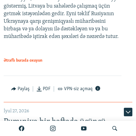
göstərmiş, Litvaya bu sahələrdə çalışmaq üçün
getmək istəyənlədən gedir. Eyni təklif Rusiyanın
Ukraynaya qarşı genişmiqyaslı müharibəsini
birbaşa və ya dolayısı ilə dəstəkləyən və ya bu
müharibədə iştirak edən şəxsləri də nəzərdə tutur.
Ətraflı burada oxuyun
Paylaş
PDF
VPN-siz açmaq
İyul 27, 2026
Rumıniya bir həftədə üçüncü
Rusiya dronunu vurduğunu