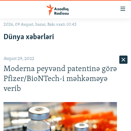
Keçid
linkləri
Əsas
2026, 09 Avqust, bazar, Bakı vaxtı 10:43
məzmuna
GÜNDƏM
Dünya xəbərləri
qayıt
#İZAHLA
Əsas
KORRUPSIOMETR
naviqasiyaya
Avqust 29, 2022
qayıt
#ƏSLINDƏ
Axtarışa
Moderna peyvənd patentinə görə
FƏRQƏ BAX
keç
Pfizer/BioNTech-i məhkəməyə
QANUNI DOĞRU
verib
ARAŞDIRMA
MULTIMEDIA
RADIO ARXIV
VIDEO
HAQQIMIZDA
FOTOQALEREYA
OXU ZALI