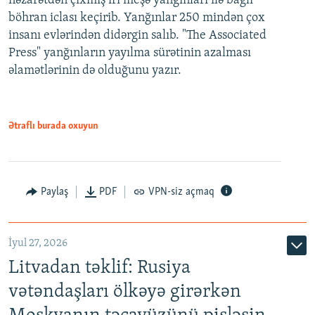
nəzarətdən çıxmış iri meşə yanğınları ilə bağlı
böhran iclası keçirib. Yanğınlar 250 mindən çox
insanı evlərindən didərgin salıb. "The Associated
Press" yanğınların yayılma sürətinin azalması
əlamətlərinin də olduğunu yazır.
Ətraflı burada oxuyun
Paylaş
PDF
VPN-siz açmaq
İyul 27, 2026
Litvadan təklif: Rusiya
vətəndaşları ölkəyə girərkən