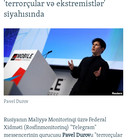
'terrorçular və ekstremistlər'
siyahısında
Pavel Durov
Rusiyanın Maliyyə Monitorinqi üzrə Federal
Xidməti (Rosfinmonitorinq) "Telegram"
messencerinin qurucusu
Pavel Durov
u "terrorçular