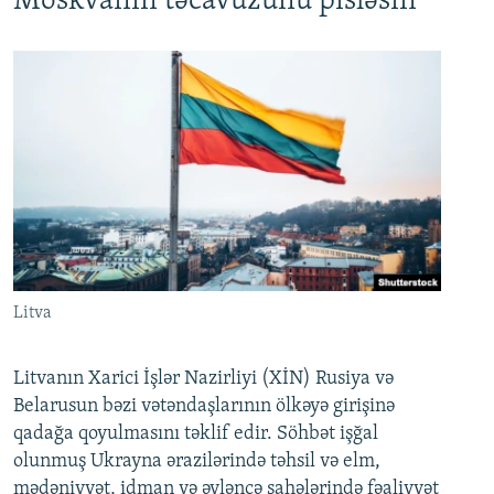
Moskvanın təcavüzünü pisləsin
Litva
Litvanın Xarici İşlər Nazirliyi (XİN) Rusiya və
Belarusun bəzi vətəndaşlarının ölkəyə girişinə
qadağa qoyulmasını təklif edir. Söhbət işğal
olunmuş Ukrayna ərazilərində təhsil və elm,
mədəniyyət, idman və əyləncə sahələrində fəaliyyət