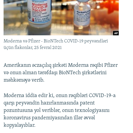
İNFOQRAFIKA
AZƏRBAYCAN ƏDƏBIYYATI KITABXANASI
MISSIYAMIZ
BIZI IZLƏ
KARIKATURA
İSLAM VƏ DEMOKRATIYA
PEŞƏ ETIKASI VƏ JURNALISTIKA STANDARTLARIMIZ
İZ - MƏDƏNIYYƏT PROQRAMI
MATERIALLARIMIZDAN ISTIFADƏ
AZADLIQRADIOSU MOBIL TELEFONUNUZDA
RFE/RL-in bütün saytları
Moderna və Pfizer - BioNTech COVID-19 peyvəndləri
üçün flakonlar, 25 fevral 2021
BIZIMLƏ ƏLAQƏ
XƏBƏR BÜLLETENLƏRIMIZ
Amerikanın əczaçılıq şirkəti Moderna rəqibi Pfizer
və onun alman tərəfdaşı BioNTech şirkətlərini
məhkəməyə verib.
Moderna iddia edir ki, onun rəqibləri COVID-19-a
qarşı peyvəndin hazırlanmasında patent
pozuntusuna yol veriblər, onun texnologiyasını
koronavirus pandemiyasından illər əvvəl
kopyalayıblar.