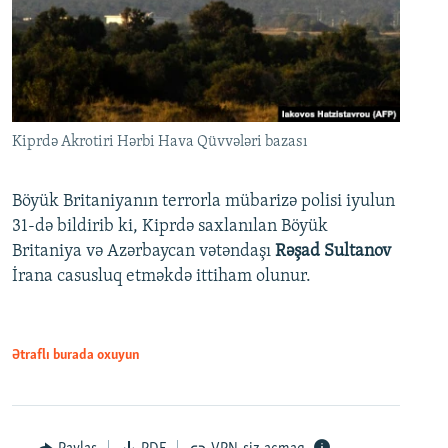
Kiprdə Akrotiri Hərbi Hava Qüvvələri bazası
Böyük Britaniyanın terrorla mübarizə polisi iyulun
31-də bildirib ki, Kiprdə saxlanılan Böyük
Britaniya və Azərbaycan vətəndaşı
Rəşad Sultanov
İrana casusluq etməkdə ittiham olunur.
Ətraflı burada oxuyun