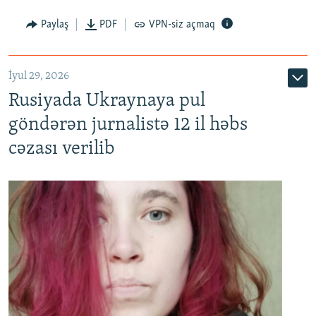
Paylaş
PDF
VPN-siz açmaq
İyul 29, 2026
Rusiyada Ukraynaya pul
göndərən jurnalistə 12 il həbs
cəzası verilib