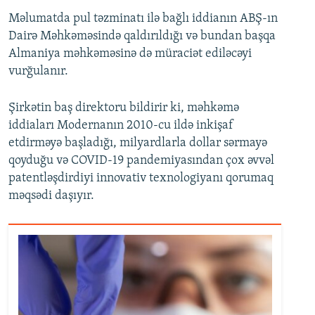
Məlumatda pul təzminatı ilə bağlı iddianın ABŞ-ın
Dairə Məhkəməsində qaldırıldığı və bundan başqa
Almaniya məhkəməsinə də müraciət ediləcəyi
vurğulanır.
Şirkətin baş direktoru bildirir ki, məhkəmə
iddiaları Modernanın 2010-cu ildə inkişaf
etdirməyə başladığı, milyardlarla dollar sərmayə
qoyduğu və COVID-19 pandemiyasından çox əvvəl
patentləşdirdiyi innovativ texnologiyanı qorumaq
məqsədi daşıyır.