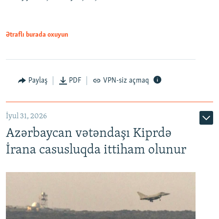
Ətraflı burada oxuyun
Paylaş
PDF
VPN-siz açmaq
İyul 31, 2026
Azərbaycan vətəndaşı Kiprdə
İrana casusluqda ittiham olunur