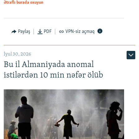
Ətraflı burada oxuyun
Paylaş
PDF
VPN-siz açmaq
İyul 30, 2026
Bu il Almaniyada anomal
istilərdən 10 min nəfər ölüb