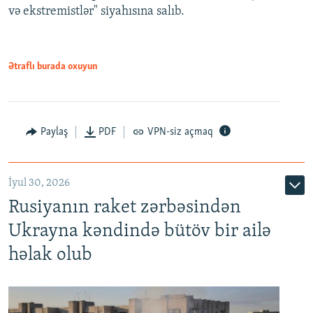
və ekstremistlər" siyahısına salıb.
Ətraflı burada oxuyun
Paylaş
PDF
VPN-siz açmaq
İyul 30, 2026
Rusiyanın raket zərbəsindən
Ukrayna kəndində bütöv bir ailə
həlak olub