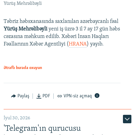
Yürüş Mehrəlibəyli
Təbriz həbsxanasında saxlanılan azərbaycanlı fəal
Yürüş Mehrəlibəyli
yeni iş üzrə 3 il 7 ay 17 gün həbs
cəzasına məhkum edilib. Xəbəri İnsan Haqları
Fəallarının Xəbər Agentliyi (
HRANA
) yayıb.
Ətraflı burada oxuyun
Paylaş
PDF
VPN-siz açmaq
İyul 30, 2026
'Telegram'ın qurucusu