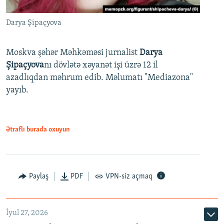
Darya Şipaçyova
Moskva şəhər Məhkəməsi jurnalist
Darya
Şipaçyova
nı dövlətə xəyanət işi üzrə 12 il
azadlıqdan məhrum edib. Məlumatı "Mediazona"
yayıb.
Ətraflı burada oxuyun
Paylaş
PDF
VPN-siz açmaq
İyul 27, 2026