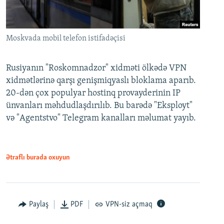
Moskvada mobil telefon istifadəçisi
Rusiyanın "Roskomnadzor" xidməti ölkədə VPN
xidmətlərinə qarşı genişmiqyaslı bloklama aparıb.
20-dən çox populyar hostinq provayderinin IP
ünvanları məhdudlaşdırılıb. Bu barədə "Eksployt"
və "Agentstvo" Telegram kanalları məlumat yayıb.
Ətraflı burada oxuyun
Paylaş
PDF
VPN-siz açmaq