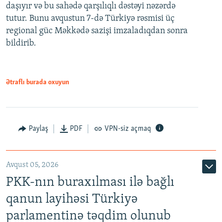
daşıyır və bu sahədə qarşılıqlı dəstəyi nəzərdə
tutur. Bunu avqustun 7-də Türkiyə rəsmisi üç
regional güc Məkkədə sazişi imzaladıqdan sonra
bildirib.
Ətraflı burada oxuyun
Paylaş
PDF
VPN-siz açmaq
Avqust 05, 2026
PKK-nın buraxılması ilə bağlı
qanun layihəsi Türkiyə
parlamentinə təqdim olunub