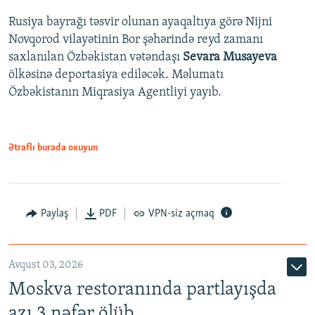
Rusiya bayrağı təsvir olunan ayaqaltıya görə Nijni
Novqorod vilayətinin Bor şəhərində reyd zamanı
saxlanılan Özbəkistan vətəndaşı
Sevara Musayeva
ölkəsinə deportasiya ediləcək. Məlumatı
Özbəkistanın Miqrasiya Agentliyi yayıb.
Ətraflı burada oxuyun
Paylaş
PDF
VPN-siz açmaq
Avqust 03, 2026
Moskva restoranında partlayışda
azı 3 nəfər ölüb