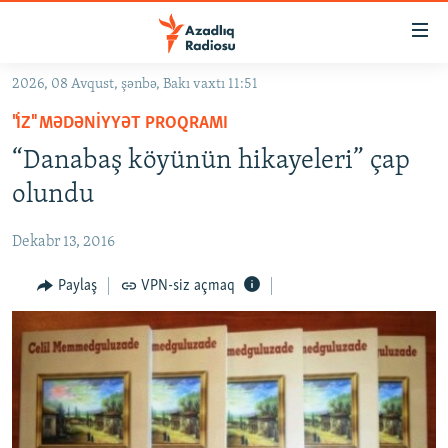
Keçid
linkləri
Əsas
2026, 08 Avqust, şənbə, Bakı vaxtı 11:51
məzmuna
GÜNDƏM
"İZ" MƏDƏNIYYƏT PROQRAMI
qayıt
#İZAHLA
Əsas
“Danabaş köyünün hikayeleri” çap
KORRUPSIOMETR
naviqasiyaya
olundu
qayıt
#ƏSLINDƏ
Axtarışa
Dekabr 13, 2016
FƏRQƏ BAX
keç
QANUNI DOĞRU
Paylaş
VPN-siz açmaq
ARAŞDIRMA
MULTIMEDIA
RADIO ARXIV
VIDEO
HAQQIMIZDA
FOTOQALEREYA
OXU ZALI