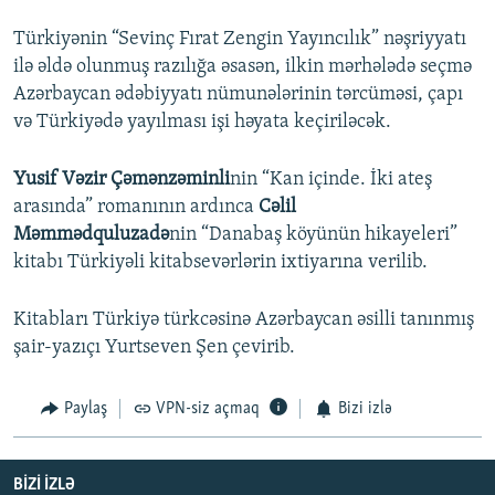
Türkiyənin “Sevinç Fırat Zengin Yayıncılık” nəşriyyatı
ilə əldə olunmuş razılığa əsasən, ilkin mərhələdə seçmə
Azərbaycan ədəbiyyatı nümunələrinin tərcüməsi, çapı
və Türkiyədə yayılması işi həyata keçiriləcək.
Yusif Vəzir Çəmənzəminli
nin “Kan içinde. İki ateş
arasında” romanının ardınca
Cəlil
Məmmədquluzadə
nin “Danabaş köyünün hikayeleri”
kitabı Türkiyəli kitabsevərlərin ixtiyarına verilib.
Kitabları Türkiyə türkcəsinə Azərbaycan əsilli tanınmış
şair-yazıçı Yurtseven Şen çevirib.
Paylaş
VPN-siz açmaq
Bizi izlə
BIZI IZLƏ