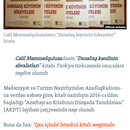
İNFOQRAFIKA
AZƏRBAYCAN ƏDƏBIYYATI KITABXANASI
MISSIYAMIZ
BIZI IZLƏ
KARIKATURA
İSLAM VƏ DEMOKRATIYA
PEŞƏ ETIKASI VƏ JURNALISTIKA STANDARTLARIMIZ
İZ - MƏDƏNIYYƏT PROQRAMI
MATERIALLARIMIZDAN ISTIFADƏ
Cəlil Məmmədquluzadənin “Danabaş köyünün hikayeleri”
AZADLIQRADIOSU MOBIL TELEFONUNUZDA
RFE/RL-in bütün saytları
kitabı
BIZIMLƏ ƏLAQƏ
XƏBƏR BÜLLETENLƏRIMIZ
Cəlil Məmmədquluza
dənin “
Danabaş kəndinin
əhvalatları
” kitabı Türkiyə türkcəsində oxuculara
təqdim olunub.
Mədəniyyət və Turizm Nazirliyindən AzadlıqRadiosu-
na verilən xəbərə görə, kitab nazirliyin 2016-cı ildən
başladığı “Azərbaycan Kitabının Dünyada Tanıdılması”
(AKDT) layihəsi çərçivəsində nəşr olunub.
Buna da bax:
​
‘Qan içində’ İstanbul kitab sərgisində