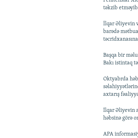
Penitensiar Xi
təkzib etməyib
İlqar Əliyevin
barədə mətbuat
təcridxanasına
Başqa bir məlu
Bakı istintaq 
Oktyabrda həbs
səlahiyyətlərin
axtarış fəaliy
İlqar Əliyevin 
həbsinə görə o
APA informasiy