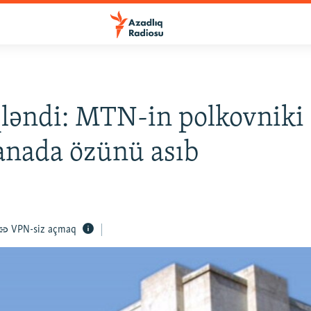
ləndi: MTN-in polkovniki
anada özünü asıb
VPN-siz açmaq