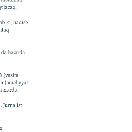
da məlumatı
yılacaq.
ib ki, hadisə
ntaq
 da hazırda
.
 (vəzifə
ci (əməliyyat-
olunurdu.
. Jurnalist
on