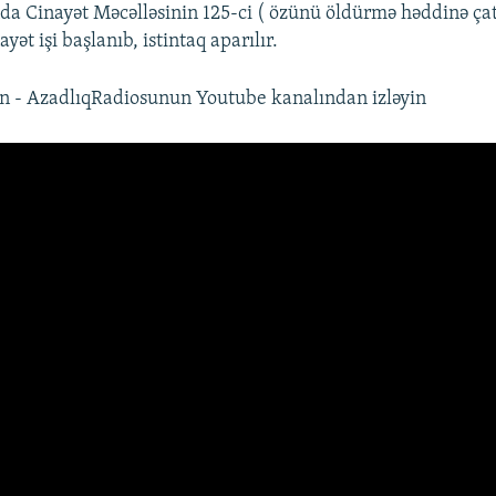
a Cinayət Məcəlləsinin 125-ci ( özünü öldürmə həddinə ça
yət işi başlanıb, istintaq aparılır.
n - AzadlıqRadiosunun Youtube kanalından izləyin