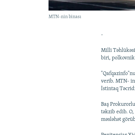
MTN-nin binası
-
Milli Təhlükəs
biri, polkovnik 
"Qafqazinfo"nu
verib. MTN- in
İstintaq Təcri
Baş Prokurorlu
təkzib edib. O
məsləhət görüb