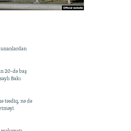
olunanlardan
ın 20-də baş
saylı Bakı
 təsdiq, nə də
 etməyi