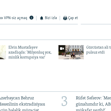
VPN-siz açmaq
Bizi izlə
Çap et
Elvin Mustafayev
Gürcüstan ali t
azadlıqda: 'Milyonluq yox,
pulsuz etdi
minlik korrupsiya var'
3
Azərbaycan Bəhruz
Rüfət Səfərov: 'M
əsənlinin ekstradisiyası
günahımdır ki, A
çün hələlik müraciət
mükafat verib?'