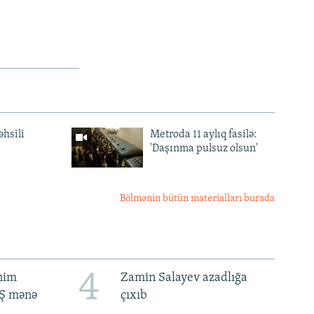
əhsili
Metroda 11 aylıq fasilə:
'Daşınma pulsuz olsun'
Bölmənin bütün materialları burada
4
ənim
Zamin Salayev azadlığa
BŞ mənə
çıxıb