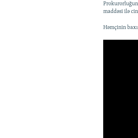
Prokurorluğund
maddəsi ilə cina
Həmçinin baxı