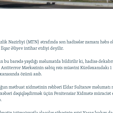
izlik Nazirliyi (MTN) ətrafında son hadisələr zamanı həbs 
İlqar Əliyev intihar etdiyi deyilir.
n bu barədə yaydığı məlumatda bildirilir ki, hadisə dekabr
 Antiterror Mərkəzinin sabiq rəis müavini Kürdəxanıdakı 1 
dxanasında özünü asıb.
ğun mətbuat xidmətinin rəhbəri Eldar Sultanov məlumatı nə
, xəbəri dəqiqləşdirmək üçün Penitensiar Xidmətə müraciət
.