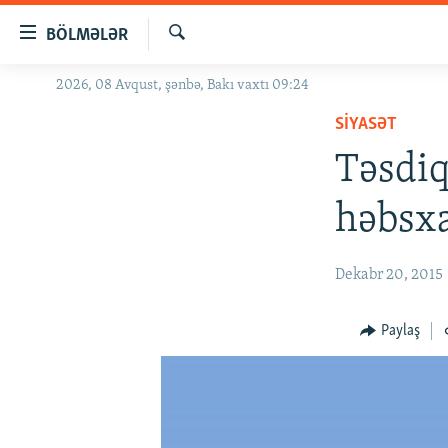
Keçid
BÖLMƏLƏR
linkləri
Axtar
Əsas
2026, 08 Avqust, şənbə, Bakı vaxtı 09:24
GÜNDƏM
məzmuna
SIYASƏT
#İZAHLA
qayıt
Əsas
Təsdiq
KORRUPSIOMETR
naviqasiyaya
#ƏSLINDƏ
qayıt
həbsx
Axtarışa
FƏRQƏ BAX
keç
QANUNI DOĞRU
Dekabr 20, 2015
ARAŞDIRMA
Paylaş
MULTIMEDIA
RADIO ARXIV
VIDEO
HAQQIMIZDA
FOTOQALEREYA
OXU ZALI