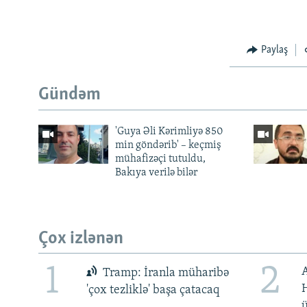
Paylaş
Gündəm
'Guya Əli Kərimliyə 850
min göndərib' – keçmiş
mühafizəçi tutuldu,
Bakıya verilə bilər
Çox izlənən
1
2
Tramp: İranla müharibə
H
'çox tezliklə' başa çatacaq
ü