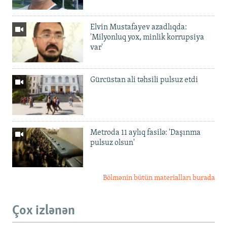
Elvin Mustafayev azadlıqda:
'Milyonluq yox, minlik korrupsiya
var'
Gürcüstan ali təhsili pulsuz etdi
Metroda 11 aylıq fasilə: 'Daşınma
pulsuz olsun'
Bölmənin bütün materialları burada
Çox izlənən