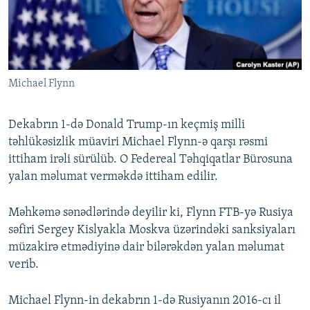
İNFOQRAFIKA
AZƏRBAYCAN ƏDƏBIYYATI KITABXANASI
MISSIYAMIZ
BIZI IZLƏ
KARIKATURA
İSLAM VƏ DEMOKRATIYA
PEŞƏ ETIKASI VƏ JURNALISTIKA STANDARTLARIMIZ
İZ - MƏDƏNIYYƏT PROQRAMI
MATERIALLARIMIZDAN ISTIFADƏ
Michael Flynn
AZADLIQRADIOSU MOBIL TELEFONUNUZDA
RFE/RL-in bütün saytları
BIZIMLƏ ƏLAQƏ
Dekabrın 1-də Donald Trump-ın keçmiş milli
XƏBƏR BÜLLETENLƏRIMIZ
təhlükəsizlik müaviri Michael Flynn-ə qarşı rəsmi
ittiham irəli sürülüb. O Federeal Təhqiqatlar Bürosuna
yalan məlumat verməkdə ittiham edilir.
Məhkəmə sənədlərində deyilir ki, Flynn FTB-yə Rusiya
səfiri Sergey Kislyakla Moskva üzərindəki sanksiyaları
müzakirə etmədiyinə dair bilərəkdən yalan məlumat
verib.
Michael Flynn-in dekabrın 1-də Rusiyanın 2016-cı il