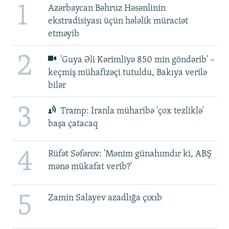
1
Azərbaycan Bəhruz Həsənlinin
ekstradisiyası üçün hələlik müraciət
etməyib
2
'Guya Əli Kərimliyə 850 min göndərib' –
keçmiş mühafizəçi tutuldu, Bakıya verilə
bilər
3
Tramp: İranla müharibə 'çox tezliklə'
başa çatacaq
4
Rüfət Səfərov: 'Mənim günahımdır ki, ABŞ
mənə mükafat verib?'
5
Zamin Salayev azadlığa çıxıb