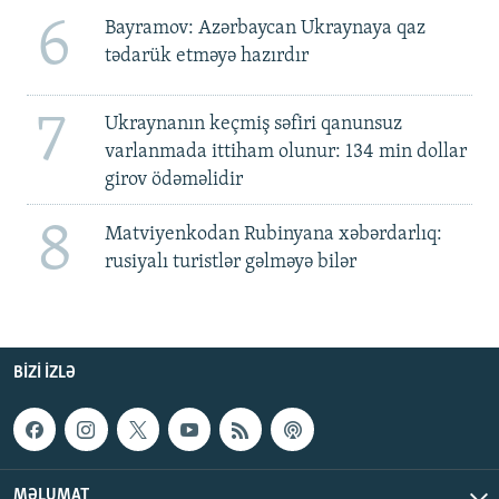
6
Bayramov: Azərbaycan Ukraynaya qaz
tədarük etməyə hazırdır
7
Ukraynanın keçmiş səfiri qanunsuz
varlanmada ittiham olunur: 134 min dollar
girov ödəməlidir
8
Matviyenkodan Rubinyana xəbərdarlıq:
rusiyalı turistlər gəlməyə bilər
BIZI IZLƏ
MƏLUMAT