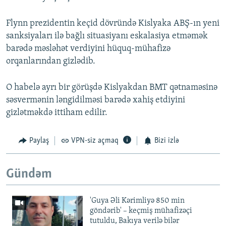
Flynn prezidentin keçid dövründə Kislyaka ABŞ-ın yeni
sanksiyaları ilə bağlı situasiyanı eskalasiya etməmək
barədə məsləhət verdiyini hüquq-mühafizə
orqanlarından gizlədib.
O habelə ayrı bir görüşdə Kislyakdan BMT qətnaməsinə
səsvermənin ləngidilməsi barədə xahiş etdiyini
gizlətməkdə ittiham edilir.
Paylaş
VPN-siz açmaq
Bizi izlə
Gündəm
'Guya Əli Kərimliyə 850 min
göndərib' – keçmiş mühafizəçi
tutuldu, Bakıya verilə bilər