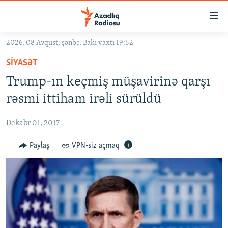
Keçid
linkləri
Əsas
2026, 08 Avqust, şənbə, Bakı vaxtı 19:52
məzmuna
GÜNDƏM
SIYASƏT
qayıt
#İZAHLA
Əsas
Trump-ın keçmiş müşavirinə qarşı
KORRUPSIOMETR
naviqasiyaya
rəsmi ittiham irəli sürüldü
qayıt
#ƏSLINDƏ
Axtarışa
Dekabr 01, 2017
FƏRQƏ BAX
keç
QANUNI DOĞRU
Paylaş
VPN-siz açmaq
ARAŞDIRMA
MULTIMEDIA
RADIO ARXIV
VIDEO
HAQQIMIZDA
FOTOQALEREYA
OXU ZALI