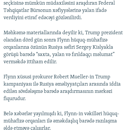
seçkisinə mümkün müdaxiləsini araşdıran Federal
Təhqiqatlar Bürsonun xəfiyyələrinə yalan ifadə
verdiyini etiraf edəcəyi gözlənilirdi.
Məhkəmə materiallarında deyilir ki, Trump prezident
olandan dörd gün sonra Flynn hüquq-mühafizə
orqanlarına özünün Rusiya səfiri Sergey Kislyakla
görüşü barədə “saxta, yalan və fırıldaqçı məlumat”
verməkdə ittiham edilir.
Flynn xüsusi prokuror Robert Mueller-in Trump
kampaniyası ilə Rusiya əməliyyatçıları arasında iddia
edilən sövdələşmə barədə araşdırmasının mərkəzi
fiqurudur.
Belə xəbərlər yayılmışdı ki, Flynn-in vəkilləri hüquq-
mühafizə orqanları ilə əməkdaşlıq barədə razılaşma
əldə etməyə çalışırlar.