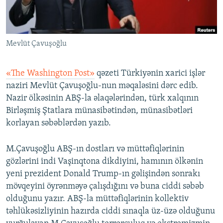
İNFOQRAFIKA
AZƏRBAYCAN ƏDƏBIYYATI KITABXANASI
MISSIYAMIZ
BIZI IZLƏ
KARIKATURA
İSLAM VƏ DEMOKRATIYA
PEŞƏ ETIKASI VƏ JURNALISTIKA STANDARTLARIMIZ
Mevlüt Çavuşoğlu
İZ - MƏDƏNIYYƏT PROQRAMI
MATERIALLARIMIZDAN ISTIFADƏ
AZADLIQRADIOSU MOBIL TELEFONUNUZDA
RFE/RL-in bütün saytları
«The Washington Post»
qəzeti Türkiyənin xarici işlər
BIZIMLƏ ƏLAQƏ
naziri Mevlüt Çavuşoğlu-nun məqaləsini dərc edib.
Nazir ölkəsinin ABŞ-la əlaqələrindən, türk xalqının
XƏBƏR BÜLLETENLƏRIMIZ
Birləşmiş Ştatlara münasibətindən, münasibətləri
korlayan səbəblərdən yazıb.
M.Çavuşoğlu ABŞ-ın dostları və müttəfiqlərinin
gözlərini indi Vaşinqtona dikdiyini, hamının ölkənin
yeni prezident Donald Trump-ın gəlişindən sonrakı
mövqeyini öyrənməyə çalışdığını və buna ciddi səbəb
olduğunu yazır. ABŞ-la müttəfiqlərinin kollektiv
təhlükəsizliyinin hazırda ciddi sınaqla üz-üzə olduğunu