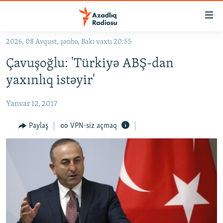
Keçid
linkləri
Əsas
2026, 08 Avqust, şənbə, Bakı vaxtı 20:55
məzmuna
GÜNDƏM
Çavuşoğlu: 'Türkiyə ABŞ-dan
qayıt
#İZAHLA
Əsas
yaxınlıq istəyir'
KORRUPSIOMETR
naviqasiyaya
qayıt
Yanvar 12, 2017
#ƏSLINDƏ
Axtarışa
FƏRQƏ BAX
Paylaş
VPN-siz açmaq
keç
QANUNI DOĞRU
ARAŞDIRMA
MULTIMEDIA
RADIO ARXIV
VIDEO
HAQQIMIZDA
FOTOQALEREYA
OXU ZALI