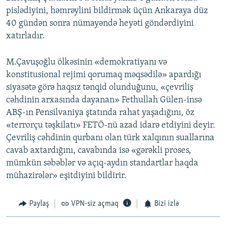
pislədiyini, həmrəylini bildirmək üçün Ankaraya düz
40 gündən sonra nümayəndə heyəti göndərdiyini
xatırladır.
M.Çavuşoğlu ölkəsinin «demokratiyanı və
konstitusional rejimi qorumaq məqsədilə» apardığı
siyasətə görə haqsız tənqid olunduğunu, «çevriliş
cəhdinin arxasında dayanan» Fethullah Gülen-insə
ABŞ-ın Pensilvaniya ştatında rahat yaşadığını, öz
«terrorçu təşkilatı» FETÖ-nü azad idarə etdiyini deyir.
Çevriliş cəhdinin qurbanı olan türk xalqının suallarına
cavab axtardığını, cavabında isə «gərəkli proses,
mümkün səbəblər və açıq-aydın standartlar haqda
mühazirələr» eşitdiyini bildirir.
Paylaş
VPN-siz açmaq
Bizi izlə