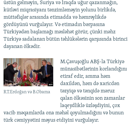
üstün gəlməyin, Suriya və İraqda uğur qazanmağın,
kütləvi miqrasiyanı tənzimləməyin yolunu birlikdə,
müttəfiqlər arasında etimadda və həmrəylikdə
gördüyünü vurğulayır. Və etimadın bərpasına
Türkiyədən başlamağı məsləhət görür, çünki məhz
Türkiyə sadalanan bütün təhlükələrin qarşısında birinci
dayanan ölkədir.
M.Çavuşoğlu ABŞ-la Türkiyə
münasibətlərinin korlandığını
etiraf edir, amma həm
daxildən, həm də xaricdən
təzyiqə və tənqidə məruz
R.T.Erdoğan və B.Obama
qalan ölkəsinin son zamanlar
laqeydliklə üzləşdiyini, çox
vacib məqamlarda ona məhəl qoyulmadığını və bunun
türk cəmiyyətini məyus etdiyini vurğulayır.