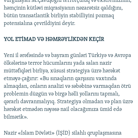
vurğulayan M.Çavuşoğlu terrorçuluq və ekstremizmin,
həmçinin kütləvi miqrasiyanın nəzarətsiz qaldığını,
bütün transatlantik birliyin stabilliyini pozmaq
potensialına çevrildiyini deyir.
YOL ETİMAD VƏ HƏMRƏYLİKDƏN KEÇİR
Yeni il ərəfəsində və bayram günləri Türkiyə və Avropa
ölkələrinə terror hücumlarını yada salan nazir
müttəfiqləri birliyə, xüsusi strategiya üzrə hərəkət
etməyə çağırır: «Bu sınaqların qarşısını vaxtında
almaqdan, onların analizi və səbəbinə varmaqdan ötrü
problemin düzgün və birgə həlli yollarını tapmalı,
qərarlı davranmalıyıq. Strategiya olmadan və plan üzrə
hərəkət etmədən nəyəsə nail olacağımıza ümid edə
bilmərik».
Nazir «İslam Dövləti» (İŞİD) silahlı qruplaşmasına