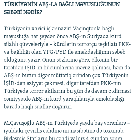
TÜRKİYƏNİN ABŞ-LA BAĞLI MƏYUSLUĞUNUN
SƏBƏBİ NƏDİR?
Türkiyənin xarici işlər naziri Vaşinqtonla bağlı
məyusluğa hər şeydən öncə ABŞ-ın Suriyada kürd
silahlı qüvvələriylə – kürdlərin terrorçu təşkilatı PKK-
ya bağlılığı olan YPG/PYD ilə əməkdaşlığının səbəb
olduğunu yazır. Onun sözlərinə görə, ölkənin bir
tərəfdən İŞİD-in hücumlarına məruz qalması, həm də
ABŞ-ın bütün digər müttəfiqlərindən çox Türkiyənin
İŞİD-dən əziyyət çəkməsi, digər tərəfdən PKK-nın
Türkiyədə terror aktlarını bu gün də davam etdirməsi
cəmiyyətdə ABŞ-ın kürd yaraqlılarıyla əməkdaşlığı
barədə haqlı suallar doğurur.
M.Çavuşoğlu ABŞ-ın Türkiyədə yayda baş verənlərə –
iyuldakı çevriliş cəhdinə münasibətinə də toxunub.
Birləşmiş Ştatların bu cəhdi yalnız 4 gündən sonra