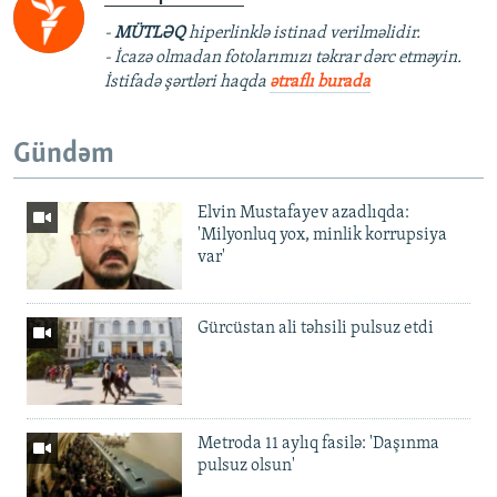
-
MÜTLƏQ
hiperlinklə istinad verilməlidir.
- İcazə olmadan fotolarımızı təkrar dərc etməyin.
İstifadə şərtləri haqda
ətraflı burada
Gündəm
Elvin Mustafayev azadlıqda:
'Milyonluq yox, minlik korrupsiya
var'
Gürcüstan ali təhsili pulsuz etdi
Metroda 11 aylıq fasilə: 'Daşınma
pulsuz olsun'