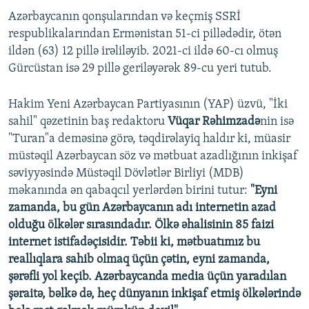
Azərbaycanın qonşularından və keçmiş SSRİ
respublikalarından Ermənistan 51-ci pillədədir, ötən
ildən (63) 12 pillə irəliləyib. 2021-ci ildə 60-cı olmuş
Gürcüstan isə 29 pillə geriləyərək 89-cu yeri tutub.
Hakim Yeni Azərbaycan Partiyasının (YAP) üzvü, "İki
sahil" qəzetinin baş redaktoru
Vüqar Rəhimzadə
nin isə
"Turan"a deməsinə görə, təqdirəlayiq haldır ki, müasir
müstəqil Azərbaycan söz və mətbuat azadlığının inkişaf
səviyyəsində Müstəqil Dövlətlər Birliyi (MDB)
məkanında ən qabaqcıl yerlərdən birini tutur:
"Eyni
zamanda, bu gün Azərbaycanın adı internetin azad
olduğu ölkələr sırasındadır. Ölkə əhalisinin 85 faizi
internet istifadəçisidir. Təbii ki, mətbuatımız bu
reallıqlara sahib olmaq üçün çətin, eyni zamanda,
şərəfli yol keçib. Azərbaycanda media üçün yaradılan
şəraitə, bəlkə də, heç dünyanın inkişaf etmiş ölkələrində