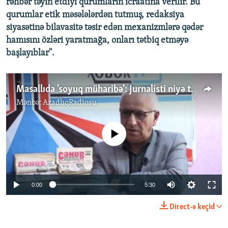
rəhbər təyin etdiyi qurumların icraatına verilir. Bu
qurumlar etik məsələlərdən tutmuş, redaksiya
siyasətinə bilavasitə təsir edən mexanizmlərə qədər
hamısını özləri yaratmağa, onları tətbiq etməyə
başlayıblar".
Masallıda 'soyuq müharibə': Jurnalisti niyə tutdurmaq istəyirlər
Mənbə:
AzadlıqRadiosu
No media source currently available
Auto
0:00
5:30
240p
Direct-ə keçid
360p