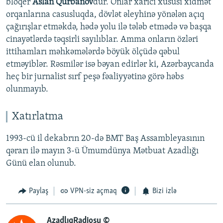
bloqer
Aslan Qurbanov
dur. Onlar xarici xüsusi xidmət
orqanlarına casusluqda, dövlət əleyhinə yönələn açıq
çağırışlar etməkdə, hədə yolu ilə tələb etmədə və başqa
cinayətlərdə təqsirli sayılıblar. Amma onların özləri
ittihamları məhkəmələrdə böyük ölçüdə qəbul
etməyiblər. Rəsmilər isə bəyan edirlər ki, Azərbaycanda
heç bir jurnalist sırf peşə fəaliyyətinə görə həbs
olunmayıb.
Xatırlatma
1993-cü il dekabrın 20-də BMT Baş Assambleyasının
qərarı ilə mayın 3-ü Ümumdünya Mətbuat Azadlığı
Günü elan olunub.
Paylaş
VPN-siz açmaq
Bizi izlə
AzadlıqRadiosu ©