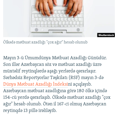
İNFOQRAFIKA
AZƏRBAYCAN ƏDƏBIYYATI KITABXANASI
MISSIYAMIZ
BIZI IZLƏ
KARIKATURA
İSLAM VƏ DEMOKRATIYA
PEŞƏ ETIKASI VƏ JURNALISTIKA STANDARTLARIMIZ
İZ - MƏDƏNIYYƏT PROQRAMI
MATERIALLARIMIZDAN ISTIFADƏ
AZADLIQRADIOSU MOBIL TELEFONUNUZDA
RFE/RL-in bütün saytları
Ölkədə mətbuat azadlığı "çox ağır" hesab olunub
BIZIMLƏ ƏLAQƏ
XƏBƏR BÜLLETENLƏRIMIZ
Mayın 3-ü Ümumdünya Mətbuat Azadlığı Günüdür.
Son illər Azərbaycan söz və mətbuat azadlığı üzrə
müxtəlif reytinqlərdə aşağı yerlərdə qərarlaşır.
Sərhədsiz Reportyorlar Təşkilatı (RSF) mayın 3-də
Dünya Mətbuat Azadlığı İndeksi
ni açıqlayıb.
Azərbaycan mətbuat azadlığına görə 180 ölkə içində
154-cü yerdə qərarlaşıb. Ölkədə mətbuat azadlığı "çox
ağır" hesab olunub. Ötən il 167-ci olmuş Azərbaycan
reytinqdə 13 pillə irəliləyib.