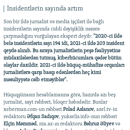
Auto
240p
360p
480p
480p
İnsidentlərin sayında artım
720p
720p
1080p
Son bir ildə jurnalist və media işçiləri ilə bağlı
1080p
insidentlərin sayında ciddi dəyişiklik nəzərə
çarpmadığını vurğulayan ekspert deyib:
"2020-ci ildə
belə insidentlərin sayı 194 idi, 2021-ci ildə 203 insident
qeydə alınıb. Bu sıraya jurnalistlərin peşə fəaliyyətinə
müdaxilələrdən tutmuş, kiberhücumlara qədər bütün
olaylar daxildir. 2021-ci ildə hüquq-mühafizə orqanları
jurnalistlərə qarşı basqı edənlərdən heç kimi
məsuliyyətə cəlb etməyiblər".
Hüquqşünasın hesablamasına görə, hazırda azı beş
jurnalist, sayt rəhbəri, bloqer həbsdədir. Bunlar
xeberman.com-un rəhbəri
Polad Aslanov
, azel.tv-in
redaktoru
Əfqan Sadıqov
, yukselis.info-nun rəhbəri
Elçin Məmməd
, nia.az-ın redaktoru
Bəhruz Əliyev
və