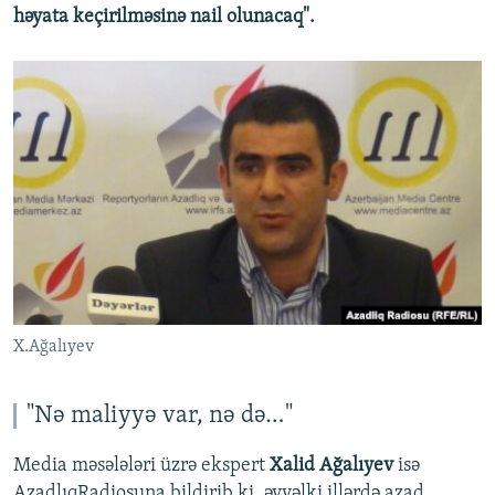
həyata keçirilməsinə nail olunacaq".
X.Ağalıyev
"Nə maliyyə var, nə də…"
Media məsələləri üzrə ekspert
Xalid Ağalıyev
isə
AzadlıqRadiosuna bildirib ki, əvvəlki illərdə azad