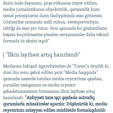
daim öndə dayansın, peşə etikasına riayət edilsin,
media jurnalistikanın obyektivlik, qərəzsizlik kimi
təməl prinsiplərini daim fəaliyyətində əsas götürsün.
Gözləntilər sırasında milli ruhun, vətənpərvərliyin
təbliği də əsas yer tutur. Yeni qanunda bu gözləntilərin
həyata keçirilməsinə yönələn mexanizmlər daha təkmil
formada öz əksini tapıb".
"İlkin layihəsi artıq hazırlanıb"
Medianın İnkişafı Agentliyindən də "Turan"a deyilib ki,
ötən ilin sonu qəbul edilən yeni "Media haqqında"
qanunda nəzərdə tutulan media reyestrinin qaydası,
jurnalist vəsiqəsinin və media reyestri
şəhadətnaməsinin formasının ilkin layihəsi artıq
hazırlanıb:
"Aidiyyəti üzrə işçi qaydada müvafiq
qurumlarla müzakirələr aparılır. Düşünürük ki, media
reyestrinin müəyyən edilən müddətdə formalaşdırılıb