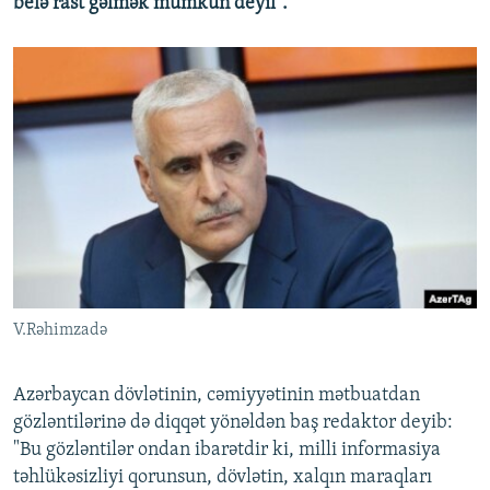
belə rast gəlmək mümkün deyil".
V.Rəhimzadə
Azərbaycan dövlətinin, cəmiyyətinin mətbuatdan
gözləntilərinə də diqqət yönəldən baş redaktor deyib:
"Bu gözləntilər ondan ibarətdir ki, milli informasiya
təhlükəsizliyi qorunsun, dövlətin, xalqın maraqları