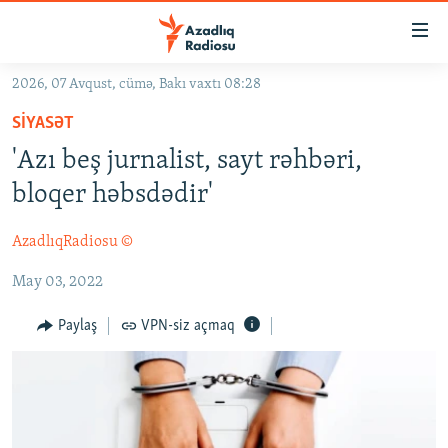
Keçid
linkləri
Əsas
2026, 07 Avqust, cümə, Bakı vaxtı 08:28
məzmuna
GÜNDƏM
SIYASƏT
qayıt
#İZAHLA
Əsas
'Azı beş jurnalist, sayt rəhbəri,
KORRUPSIOMETR
naviqasiyaya
bloqer həbsdədir'
qayıt
#ƏSLINDƏ
Axtarışa
AzadlıqRadiosu ©
FƏRQƏ BAX
keç
May 03, 2022
QANUNI DOĞRU
ARAŞDIRMA
Paylaş
VPN-siz açmaq
MULTIMEDIA
RADIO ARXIV
VIDEO
HAQQIMIZDA
FOTOQALEREYA
OXU ZALI