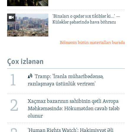
'Binaları o qədər sıx tikiblər ki...' —
Küləklər şəhərində hava böhranı
Bölmənin bütün materialları burada
Çox izlənən
1
Tramp: 'İranla müharibədənsə,
razılaşmaya üstünlük verirəm'
2
Xaçmaz bazarının sahibinin qətli Avropa
Məhkəməsində: Hökumətdən cavab tələb
olunur
'Human Rights Watch': Hakimiyyət Əli