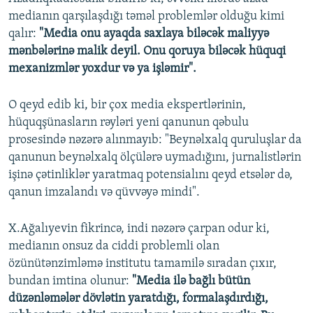
medianın qarşılaşdığı təməl problemlər olduğu kimi
qalır:
"Media onu ayaqda saxlaya biləcək maliyyə
mənbələrinə malik deyil. Onu qoruya biləcək hüquqi
mexanizmlər yoxdur və ya işləmir".
O qeyd edib ki, bir çox media ekspertlərinin,
hüquqşünasların rəyləri yeni qanunun qəbulu
prosesində nəzərə alınmayıb: "Beynəlxalq quruluşlar da
qanunun beynəlxalq ölçülərə uymadığını, jurnalistlərin
işinə çətinliklər yaratmaq potensialını qeyd etsələr də,
qanun imzalandı və qüvvəyə mindi".
X.Ağalıyevin fikrincə, indi nəzərə çarpan odur ki,
medianın onsuz da ciddi problemli olan
özünütənzimləmə institutu tamamilə sıradan çıxır,
bundan imtina olunur:
"Media ilə bağlı bütün
düzənləmələr dövlətin yaratdığı, formalaşdırdığı,