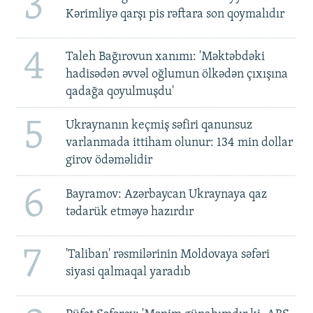
3
Kərimliyə qarşı pis rəftara son qoymalıdır
4
Taleh Bağırovun xanımı: 'Məktəbdəki
hadisədən əvvəl oğlumun ölkədən çıxışına
qadağa qoyulmuşdu'
5
Ukraynanın keçmiş səfiri qanunsuz
varlanmada ittiham olunur: 134 min dollar
girov ödəməlidir
6
Bayramov: Azərbaycan Ukraynaya qaz
tədarük etməyə hazırdır
7
'Taliban' rəsmilərinin Moldovaya səfəri
siyasi qalmaqal yaradıb