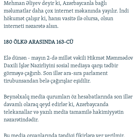
Mehman Əliyev deyir ki, Azərbaycanla bağlı
məlumatlar daha çox internet məkanında yayılır. İndi
hökumət çalışır ki, hansı vasitə ilə olursa, olsun
interneti nəzarətə alsın.
180 ÖLKƏ ARASINDA 163-CÜ
Elə dünən - mayın 2-də millət vəkili Hikmət Məmmədov
Daxili İşlər Nazirliyini sosial mediaya qarşı tədbir
görməyə çağırıb. Son illər ara-sıra parlament
tirubunsandan belə çağırışlar eşidilir.
Beynəlxalq media qurumları öz hesabatlarında son illər
davamlı olaraq qeyd edirlər ki, Azərbaycanda
telekanallar və yazılı media tamamilə hakimiyyətin
nəzarətindədir.
Bu media orqanlarında təndiqi fikirlərə yer verilmir.