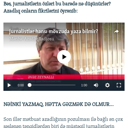
Bəs, jurnalistlərin özləri bu barədə nə düşünürlər?
Azadlıq onların fikrilərini öyrənib:
Jurnalistlər hansı mövzuda yaza bilmir?
Mənbə:
AzadlıqRadiosu
No media source currently available
0:00
1:00
NƏİNKİ YAZMAQ, HƏTTA GƏZMƏK DƏ OLMUR...
Son illər mətbuat azadlığının pozulması ilə bağlı ən çox
səslənən tənqidlərdən biri də müstəqil jurnalistlərin