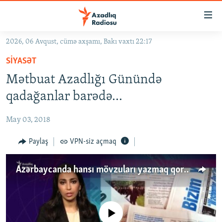
Keçid
linkləri
Əsas
2026, 06 Avqust, cümə axşamı, Bakı vaxtı 22:17
məzmuna
GÜNDƏM
SIYASƏT
qayıt
#İZAHLA
Əsas
Mətbuat Azadlığı Günündə
KORRUPSIOMETR
naviqasiyaya
qadağanlar barədə...
qayıt
#ƏSLINDƏ
Axtarışa
May 03, 2018
FƏRQƏ BAX
keç
QANUNI DOĞRU
Paylaş
VPN-siz açmaq
ARAŞDIRMA
Azərbaycanda hansı mövzuları yazmaq qorxuludur?
MULTIMEDIA
RADIO ARXIV
VIDEO
HAQQIMIZDA
No media source currently available
FOTOQALEREYA
OXU ZALI