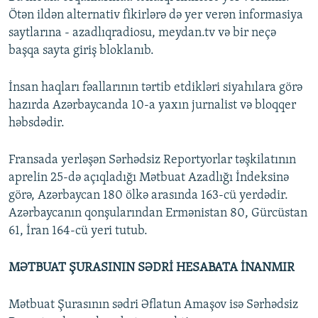
Ötən ildən alternativ fikirlərə də yer verən informasiya
saytlarına - azadlıqradiosu, meydan.tv və bir neçə
başqa sayta giriş bloklanıb.
İnsan haqları fəallarının tərtib etdikləri siyahılara görə
hazırda Azərbaycanda 10-a yaxın jurnalist və bloqqer
həbsdədir.
Fransada yerləşən Sərhədsiz Reportyorlar təşkilatının
aprelin 25-də açıqladığı Mətbuat Azadlığı İndeksinə
görə, Azərbaycan 180 ölkə arasında 163-cü yerdədir.
Azərbaycanın qonşularından Ermənistan 80, Gürcüstan
61, İran 164-cü yeri tutub.
MƏTBUAT ŞURASININ SƏDRİ HESABATA İNANMIR
Mətbuat Şurasının sədri Əflatun Amaşov isə Sərhədsiz