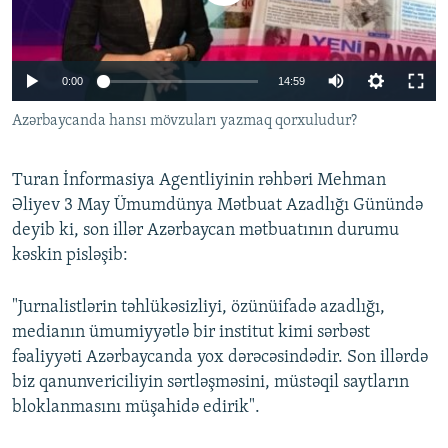
İNFOQRAFIKA
AZƏRBAYCAN ƏDƏBIYYATI KITABXANASI
MISSIYAMIZ
BIZI IZLƏ
KARIKATURA
İSLAM VƏ DEMOKRATIYA
PEŞƏ ETIKASI VƏ JURNALISTIKA STANDARTLARIMIZ
0:00
14:59
İZ - MƏDƏNIYYƏT PROQRAMI
MATERIALLARIMIZDAN ISTIFADƏ
Azərbaycanda hansı mövzuları yazmaq qorxuludur?
AZADLIQRADIOSU MOBIL TELEFONUNUZDA
RFE/RL-in bütün saytları
BIZIMLƏ ƏLAQƏ
Turan İnformasiya Agentliyinin rəhbəri Mehman
XƏBƏR BÜLLETENLƏRIMIZ
Əliyev 3 May Ümumdünya Mətbuat Azadlığı Günündə
deyib ki, son illər Azərbaycan mətbuatının durumu
kəskin pisləşib:
"Jurnalistlərin təhlükəsizliyi, özünüifadə azadlığı,
medianın ümumiyyətlə bir institut kimi sərbəst
fəaliyyəti Azərbaycanda yox dərəcəsindədir. Son illərdə
biz qanunvericiliyin sərtləşməsini, müstəqil saytların
bloklanmasını müşahidə edirik".