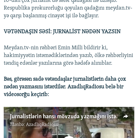
10-dan çox jurnalist də səfər qadağası ilə üzləşib.
Respublika prokurorluğu qoyulan qadağını meydan.tv-
yə qarşı başlanmış cinayət işi ilə bağlayır.
VƏTƏNDAŞIN SƏSİ: JURNALİST NƏDƏN YAZSIN
Meydan.tv-nin rəhbəri Emin Milli bildirir ki,
hakimiyyətin istəmədiklərindən yazıb, ölkə rəhbərliyini
təndiq edənlər yazılarına görə hədəfə alınıblar.
Bəs, görəsən sadə vətəndaşlar jurnalistlərin daha çox
nədən yazmasını istərdilər. AzadlıqRadiosu belə bir
videosorğu keçirib:
Jurnalistlərin hansı mövzuda yazmağını istərdiniz?
Mənbə:
AzadlıqRadiosu