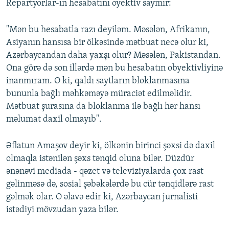
Repartyorlar-ın hesabatını oyektiv saymır:
"Mən bu hesabatla razı deyiləm. Məsələn, Afrikanın,
Asiyanın hansısa bir ölkəsində mətbuat necə olur ki,
Azərbaycandan daha yaxşı olur? Məsələn, Pakistandan.
Ona görə də son illərdə mən bu hesabatın obyektivliyinə
inanmıram. O ki, qaldı saytların bloklanmasına
bununla bağlı məhkəməyə müraciət edilməlidir.
Mətbuat şurasına da bloklanma ilə bağlı hər hansı
məlumat daxil olmayıb".
Əflatun Amaşov deyir ki, ölkənin birinci şəxsi də daxil
olmaqla istənilən şəxs tənqid oluna bilər. Düzdür
ənənəvi mediada - qəzet və televiziyalarda çox rast
gəlinməsə də, sosial şəbəkələrdə bu cür tənqidlərə rast
gəlmək olar. O əlavə edir ki, Azərbaycan jurnalisti
istədiyi mövzudan yaza bilər.