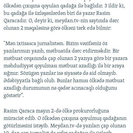
ölkədən çıxışına qoyulan qadağa ilə bağlıdır. 3 ildir ki,
bu qadağa ilə üzləşənlərdən biri də yazar Rasim
Qaracadır. O, deyir ki, meydan.tv-nin saytında dərc
olunan 2 məqaləsinə görə ölkəni tərk edə bilmir:
"Mən ixtisasca jurnalistəm. Bizim vəzifəmiz öz
yazılarımızı yazıb, mətbuatda dərc etdirməkdir. Bir
mətbuat orqanında çap olunan 2 yazıya görə bir yazara
məhdudiyyət qoyulması mətbuat azadlığı ilə bir araya
sığmır. Sözügən yazılar isə siyasətə də aid olmayıb.
Ədəbiyyatla bağlı olub. Bunlar hamısı ölkədə mətbuat
azadlığı durumunun nə qədər acınacaqlı olduğunu
göstərir”.
Rasim Qaraca mayın 2-də ölkə prokurorluğuna
müraciət edib. O ölkədən çıxışına qoyulmuş qadağanın
götürlməsini istəyib. Meydan.tv-də yazıları çap olunan