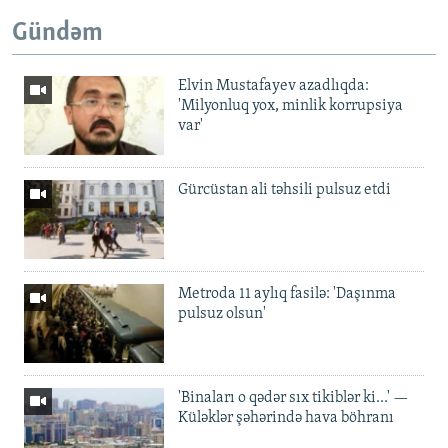
Gündəm
Elvin Mustafayev azadlıqda:
'Milyonluq yox, minlik korrupsiya
var'
Gürcüstan ali təhsili pulsuz etdi
Metroda 11 aylıq fasilə: 'Daşınma
pulsuz olsun'
'Binaları o qədər sıx tikiblər ki...' —
Küləklər şəhərində hava böhranı