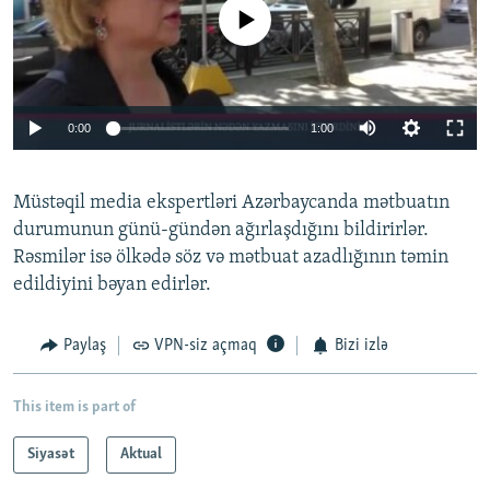
No media source currently available
0:00
1:00
Müstəqil media ekspertləri Azərbaycanda mətbuatın
durumunun günü-gündən ağırlaşdığını bildirirlər.
Rəsmilər isə ölkədə söz və mətbuat azadlığının təmin
edildiyini bəyan edirlər.
Paylaş
VPN-siz açmaq
Bizi izlə
This item is part of
Siyasət
Aktual