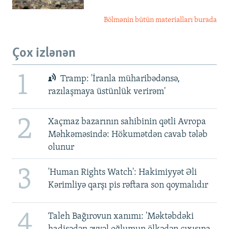
Bölmənin bütün materialları burada
Çox izlənən
1
Tramp: 'İranla müharibədənsə,
razılaşmaya üstünlük verirəm'
2
Xaçmaz bazarının sahibinin qətli Avropa
Məhkəməsində: Hökumətdən cavab tələb
olunur
3
'Human Rights Watch': Hakimiyyət Əli
Kərimliyə qarşı pis rəftara son qoymalıdır
4
Taleh Bağırovun xanımı: 'Məktəbdəki