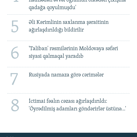
hadisədən əvvəl oğlumun ölkədən çıxışına
qadağa qoyulmuşdu'
5
Əli Kərimlinin saxlanma şəraitinin
ağırlaşdırıldığı bildirilir
6
'Taliban' rəsmilərinin Moldovaya səfəri
siyasi qalmaqal yaradıb
7
Rusiyada namaza görə cərimələr
8
İctimai fəalın cəzası ağırlaşdırıldı:
'Öyrədilmiş adamları göndərirlər üstünə…'