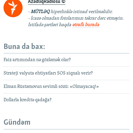
AzadlıqRadiosu ©
-
MÜTLƏQ
hiperlinklə istinad verilməlidir.
- İcazə olmadan fotolarımızı təkrar dərc etməyin.
İstifadə şərtləri haqda
ətraflı burada
Buna da bax:
Faiz artımından nə gözləmək olar?
Strateji valyuta ehtiyatları SOS siqnalı verir?
Elman Rüstəmovun sevimli sözü: «Olmayacaq!»
Dollarla kreditə qadağa?
Gündəm