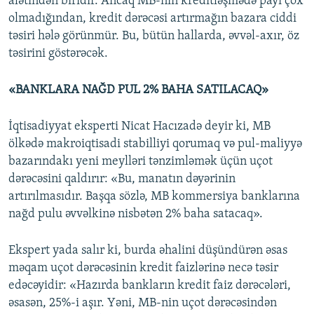
alətindən biridir. Ancaq MB-nin kreditləşmədə payı çox
olmadığından, kredit dərəcəsi artırmağın bazara ciddi
təsiri hələ görünmür. Bu, bütün hallarda, əvvəl-axır, öz
təsirini göstərəcək.
«BANKLARA NAĞD PUL 2% BAHA SATILACAQ»
İqtisadiyyat eksperti Nicat Hacızadə deyir ki, MB
ölkədə makroiqtisadi stabilliyi qorumaq və pul-maliyyə
bazarındakı yeni meylləri tənzimləmək üçün uçot
dərəcəsini qaldırır: «Bu, manatın dəyərinin
artırılmasıdır. Başqa sözlə, MB kommersiya banklarına
nağd pulu əvvəlkinə nisbətən 2% baha satacaq».
Ekspert yada salır ki, burda əhalini düşündürən əsas
məqam uçot dərəcəsinin kredit faizlərinə necə təsir
edəcəyidir: «Hazırda bankların kredit faiz dərəcələri,
əsasən, 25%-i aşır. Yəni, MB-nin uçot dərəcəsindən