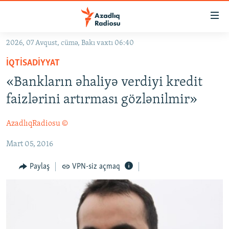
Keçid
linkləri
Əsas
2026, 07 Avqust, cümə, Bakı vaxtı 06:40
məzmuna
GÜNDƏM
İQTISADIYYAT
qayıt
#İZAHLA
Əsas
«Bankların əhaliyə verdiyi kredit
KORRUPSIOMETR
naviqasiyaya
faizlərini artırması gözlənilmir»
qayıt
#ƏSLINDƏ
Axtarışa
AzadlıqRadiosu ©
FƏRQƏ BAX
keç
Mart 05, 2016
QANUNI DOĞRU
ARAŞDIRMA
Paylaş
VPN-siz açmaq
MULTIMEDIA
RADIO ARXIV
VIDEO
HAQQIMIZDA
FOTOQALEREYA
OXU ZALI