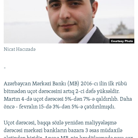
İNFOQRAFIKA
AZƏRBAYCAN ƏDƏBIYYATI KITABXANASI
MISSIYAMIZ
BIZI IZLƏ
KARIKATURA
İSLAM VƏ DEMOKRATIYA
PEŞƏ ETIKASI VƏ JURNALISTIKA STANDARTLARIMIZ
İZ - MƏDƏNIYYƏT PROQRAMI
MATERIALLARIMIZDAN ISTIFADƏ
AZADLIQRADIOSU MOBIL TELEFONUNUZDA
RFE/RL-in bütün saytları
Nicat Hacızadə
BIZIMLƏ ƏLAQƏ
XƏBƏR BÜLLETENLƏRIMIZ
-
Azərbaycan Mərkəzi Bankı (MB) 2016-cı ilin ilk rübü
bitmədən uçot dərəcəsini artıq 2-ci dəfə yüksəldir.
Martın 4-də uçot dərəcəsi 5%-dən 7%-ə qaldırılıb. Daha
öncə - fevralın 15-də 3%-dən 5%-ə çatdırılmışdı.
Uçot dərəcəsi, başqa sözlə yenidən maliyyələşmə
dərəcəsi mərkəzi bankların bazara 3 əsas müdaxilə