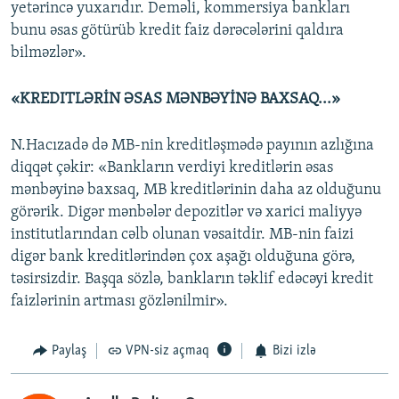
yetərincə yuxarıdır. Deməli, kommersiya bankları
bunu əsas götürüb kredit faiz dərəcələrini qaldıra
bilməzlər».
«KREDITLƏRİN ƏSAS MƏNBƏYİNƏ BAXSAQ...»
N.Hacızadə də MB-nin kreditləşmədə payının azlığına
diqqət çəkir: «Bankların verdiyi kreditlərin əsas
mənbəyinə baxsaq, MB kreditlərinin daha az olduğunu
görərik. Digər mənbələr depozitlər və xarici maliyyə
institutlarından cəlb olunan vəsaitdir. MB-nin faizi
digər bank kreditlərindən çox aşağı olduğuna görə,
təsirsizdir. Başqa sözlə, bankların təklif edəcəyi kredit
faizlərinin artması gözlənilmir».
Paylaş
VPN-siz açmaq
Bizi izlə