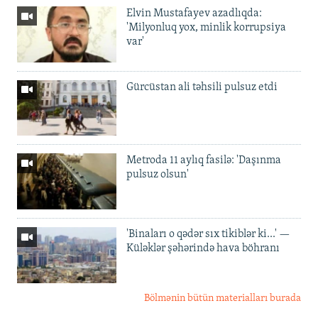
Elvin Mustafayev azadlıqda:
'Milyonluq yox, minlik korrupsiya
var'
Gürcüstan ali təhsili pulsuz etdi
Metroda 11 aylıq fasilə: 'Daşınma
pulsuz olsun'
'Binaları o qədər sıx tikiblər ki...' —
Küləklər şəhərində hava böhranı
Bölmənin bütün materialları burada