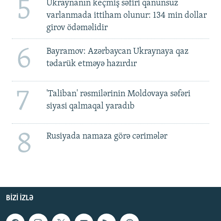
5
Ukraynanın keçmiş səfiri qanunsuz
varlanmada ittiham olunur: 134 min dollar
girov ödəməlidir
6
Bayramov: Azərbaycan Ukraynaya qaz
tədarük etməyə hazırdır
7
'Taliban' rəsmilərinin Moldovaya səfəri
siyasi qalmaqal yaradıb
8
Rusiyada namaza görə cərimələr
BIZI IZLƏ