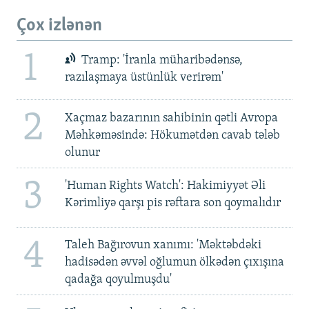
Çox izlənən
1
Tramp: 'İranla müharibədənsə,
razılaşmaya üstünlük verirəm'
2
Xaçmaz bazarının sahibinin qətli Avropa
Məhkəməsində: Hökumətdən cavab tələb
olunur
3
'Human Rights Watch': Hakimiyyət Əli
Kərimliyə qarşı pis rəftara son qoymalıdır
4
Taleh Bağırovun xanımı: 'Məktəbdəki
hadisədən əvvəl oğlumun ölkədən çıxışına
qadağa qoyulmuşdu'