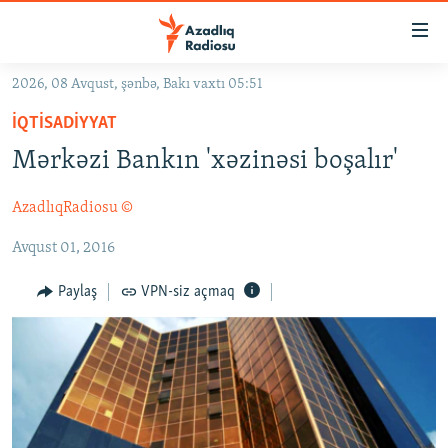
Keçid
linkləri
Əsas
2026, 08 Avqust, şənbə, Bakı vaxtı 05:51
məzmuna
GÜNDƏM
İQTISADIYYAT
qayıt
#İZAHLA
Əsas
Mərkəzi Bankın 'xəzinəsi boşalır'
KORRUPSIOMETR
naviqasiyaya
qayıt
AzadlıqRadiosu ©
#ƏSLINDƏ
Axtarışa
Avqust 01, 2016
FƏRQƏ BAX
keç
QANUNI DOĞRU
Paylaş
VPN-siz açmaq
ARAŞDIRMA
MULTIMEDIA
RADIO ARXIV
VIDEO
HAQQIMIZDA
FOTOQALEREYA
OXU ZALI