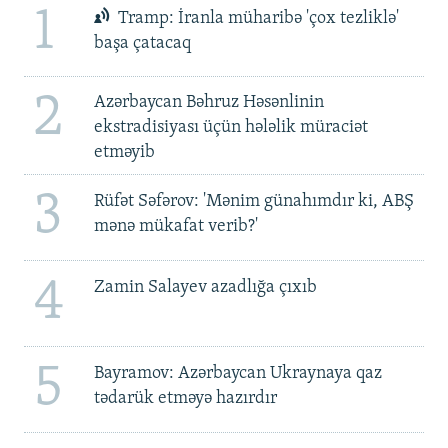
1
Tramp: İranla müharibə 'çox tezliklə'
başa çatacaq
2
Azərbaycan Bəhruz Həsənlinin
ekstradisiyası üçün hələlik müraciət
etməyib
3
Rüfət Səfərov: 'Mənim günahımdır ki, ABŞ
mənə mükafat verib?'
4
Zamin Salayev azadlığa çıxıb
5
Bayramov: Azərbaycan Ukraynaya qaz
tədarük etməyə hazırdır