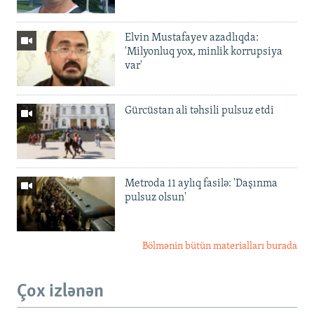
Elvin Mustafayev azadlıqda:
'Milyonluq yox, minlik korrupsiya
var'
Gürcüstan ali təhsili pulsuz etdi
Metroda 11 aylıq fasilə: 'Daşınma
pulsuz olsun'
Bölmənin bütün materialları burada
Çox izlənən