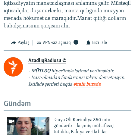
iqtisadiyyatın manatsızlaşması anlamına gəlir. Müstəqil
iqtisadçılar düşünürlər ki, manta qıtlığında müəyyən
mənada hökumət də maraqlıdır.Manat qıtlığı dolların
bahalşçmasının qarşısını alır.
Paylaş
VPN-siz açmaq
Bizi izlə
AzadlıqRadiosu ©
-
MÜTLƏQ
hiperlinklə istinad verilməlidir.
- İcazə olmadan fotolarımızı təkrar dərc etməyin.
İstifadə şərtləri haqda
ətraflı burada
Gündəm
'Guya Əli Kərimliyə 850 min
göndərib' – keçmiş mühafizəçi
tutuldu, Bakıya verilə bilər