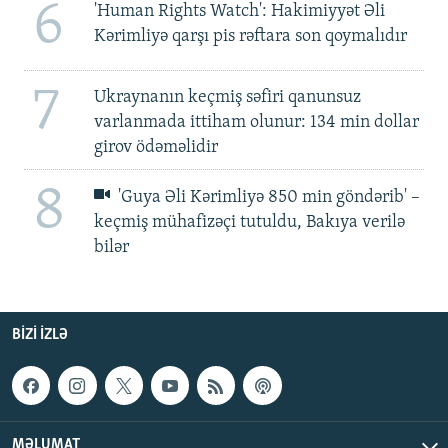
6
'Human Rights Watch': Hakimiyyət Əli
Kərimliyə qarşı pis rəftara son qoymalıdır
7
Ukraynanın keçmiş səfiri qanunsuz
varlanmada ittiham olunur: 134 min dollar
girov ödəməlidir
8
'Guya Əli Kərimliyə 850 min göndərib' –
keçmiş mühafizəçi tutuldu, Bakıya verilə
bilər
BIZI IZLƏ
MƏLUMAT