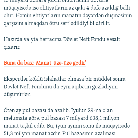
15 milyard dollara yaxın olub.Həmin dövürlə
müqayisədə isə ehtiyatların az qala 4 dəfə azaldığ bəlli
olur. Həmin ehtiyatların manatın dəyərdən düşməsinin
qarşısını almaqdan ötrü sərf edildiyi bildirilir.
Hazırda valyta hərracına Dövlət Neft Fondu vəsait
çıxarır.
Buna da bax: Manat 'üzə-üzə gedir'
Ekspertlər köklü islahatlar olmasa bir müddət sonra
Dövlət Neft Fondunu da eyni aqibətin gözlədiyini
düşünürlər.
Ötən ay pul bazası da azalıb. İyulun 29-na olan
məlumata görə, pul bazası 7 milyard 638,1 milyon
manat təşkil edib. Bu, iyun ayının sonu ilə müqayisədə
51,3 milyon manat azdır. Pul bazasının azalması