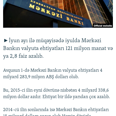
İNFOQRAFIKA
AZƏRBAYCAN ƏDƏBIYYATI KITABXANASI
MISSIYAMIZ
BIZI IZLƏ
KARIKATURA
İSLAM VƏ DEMOKRATIYA
PEŞƏ ETIKASI VƏ JURNALISTIKA STANDARTLARIMIZ
İZ - MƏDƏNIYYƏT PROQRAMI
MATERIALLARIMIZDAN ISTIFADƏ
AZADLIQRADIOSU MOBIL TELEFONUNUZDA
RFE/RL-in bütün saytları
►İyun ayı ilə müqayisədə iyulda Mərkəzi
BIZIMLƏ ƏLAQƏ
Bankın valyuta ehtiyatları 121 milyon manat və
XƏBƏR BÜLLETENLƏRIMIZ
ya 2,8 faiz azalıb.
Avqusun 1-də Mərkəzi Bankın valyuta ehtiyatları 4
milyard 283,9 milyon ABŞ dolları olub.
Bu, 2015-ci ilin eyni dövrünə nisbətən 4 milyard 338,6
milyon dollar azdır. Ehtiyat bir ildə yarıdan çox azalıb.
2014-cü ilin sonlarında isə Mərkəzi Bankın ehtiyatları