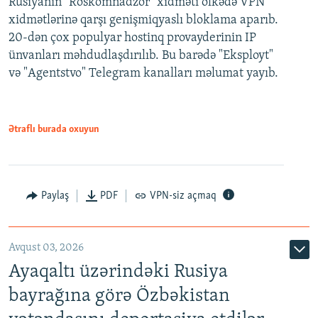
Rusiyanın "Roskomnadzor" xidməti ölkədə VPN
xidmətlərinə qarşı genişmiqyaslı bloklama aparıb.
20-dən çox populyar hostinq provayderinin IP
ünvanları məhdudlaşdırılıb. Bu barədə "Eksployt"
və "Agentstvo" Telegram kanalları məlumat yayıb.
Ətraflı burada oxuyun
Paylaş
PDF
VPN-siz açmaq
Avqust 03, 2026
Ayaqaltı üzərindəki Rusiya
bayrağına görə Özbəkistan