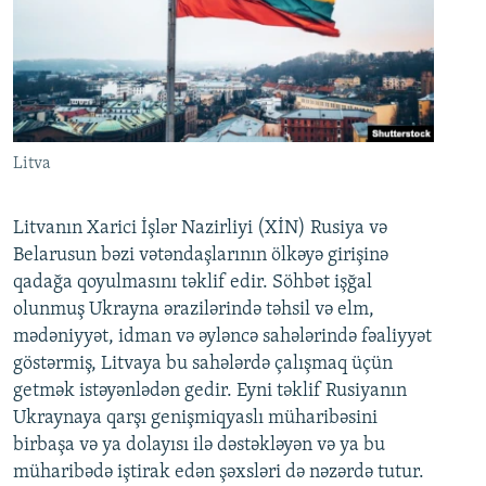
Litva
Litvanın Xarici İşlər Nazirliyi (XİN) Rusiya və
Belarusun bəzi vətəndaşlarının ölkəyə girişinə
qadağa qoyulmasını təklif edir. Söhbət işğal
olunmuş Ukrayna ərazilərində təhsil və elm,
mədəniyyət, idman və əyləncə sahələrində fəaliyyət
göstərmiş, Litvaya bu sahələrdə çalışmaq üçün
getmək istəyənlədən gedir. Eyni təklif Rusiyanın
Ukraynaya qarşı genişmiqyaslı müharibəsini
birbaşa və ya dolayısı ilə dəstəkləyən və ya bu
müharibədə iştirak edən şəxsləri də nəzərdə tutur.