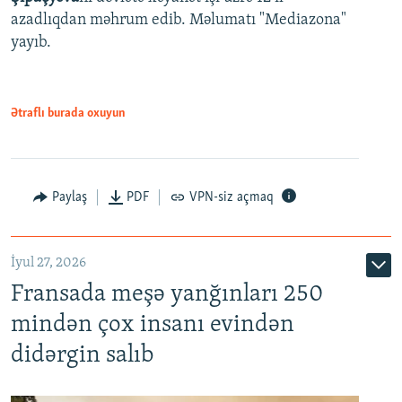
azadlıqdan məhrum edib. Məlumatı "Mediazona"
yayıb.
Ətraflı burada oxuyun
Paylaş
PDF
VPN-siz açmaq
İyul 27, 2026
Fransada meşə yanğınları 250
mindən çox insanı evindən
didərgin salıb