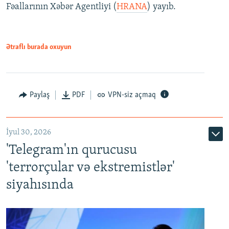
Fəallarının Xəbər Agentliyi (
HRANA
) yayıb.
Ətraflı burada oxuyun
Paylaş
PDF
VPN-siz açmaq
İyul 30, 2026
'Telegram'ın qurucusu
'terrorçular və ekstremistlər'
siyahısında