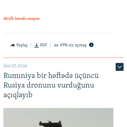
Ətraflı burada oxuyun
Paylaş
PDF
VPN-siz açmaq
İyul 27, 2026
Rumıniya bir həftədə üçüncü
Rusiya dronunu vurduğunu
açıqlayıb