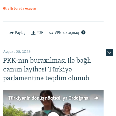
Ətraflı burada oxuyun
Paylaş
PDF
VPN-siz açmaq
Avqust 05, 2026
PKK-nın buraxılması ilə bağlı
qanun layihəsi Türkiyə
parlamentinə təqdim olunub
Türkiyənin dönüş nöqtəsi, ya Ərdoğana üçüncü şans: PKK ilə qəfil barışıq nə deməkdir?