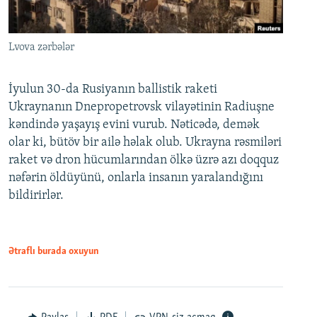
Lvova zərbələr
İyulun 30-da Rusiyanın ballistik raketi
Ukraynanın Dnepropetrovsk vilayətinin Radiuşne
kəndində yaşayış evini vurub. Nəticədə, demək
olar ki, bütöv bir ailə həlak olub. Ukrayna rəsmiləri
raket və dron hücumlarından ölkə üzrə azı doqquz
nəfərin öldüyünü, onlarla insanın yaralandığını
bildirirlər.
Ətraflı burada oxuyun