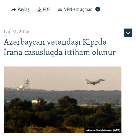
Paylaş
PDF
VPN-siz açmaq
İyul 31, 2026
Azərbaycan vətəndaşı Kiprdə
İrana casusluqda ittiham olunur