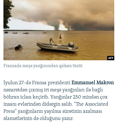
Fransada meşə yanğınından qalxan tüstü
İyulun 27-də Fransa prezidenti
Emmanuel Makron
nəzarətdən çıxmış iri meşə yanğınları ilə bağlı
böhran iclası keçirib. Yanğınlar 250 mindən çox
insanı evlərindən didərgin salıb. "The Associated
Press" yanğınların yayılma sürətinin azalması
əlamətlərinin də olduğunu yazır.