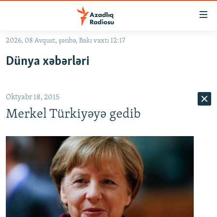
Keçid
linkləri
Əsas
2026, 08 Avqust, şənbə, Bakı vaxtı 12:17
məzmuna
GÜNDƏM
Dünya xəbərləri
qayıt
#İZAHLA
Əsas
KORRUPSIOMETR
naviqasiyaya
Oktyabr 18, 2015
qayıt
#ƏSLINDƏ
Axtarışa
Merkel Türkiyəyə gedib
FƏRQƏ BAX
keç
QANUNI DOĞRU
ARAŞDIRMA
MULTIMEDIA
RADIO ARXIV
VIDEO
HAQQIMIZDA
FOTOQALEREYA
OXU ZALI