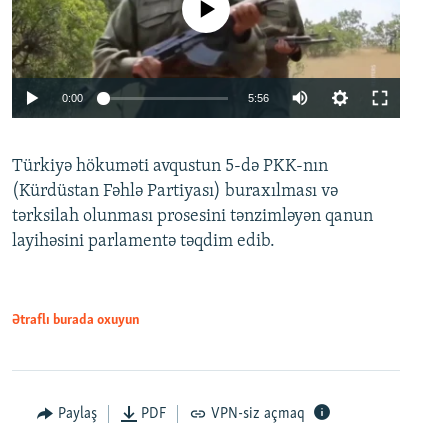
No media source currently available
Auto
0:00
5:56
240p
Türkiyə hökuməti avqustun 5-də PKK-nın
360p
(Kürdüstan Fəhlə Partiyası) buraxılması və
480p
Auto
240p
360p
480p
tərksilah olunması prosesini tənzimləyən qanun
720p
layihəsini parlamentə təqdim edib.
720p
1080p
1080p
Ətraflı burada oxuyun
Paylaş
PDF
VPN-siz açmaq