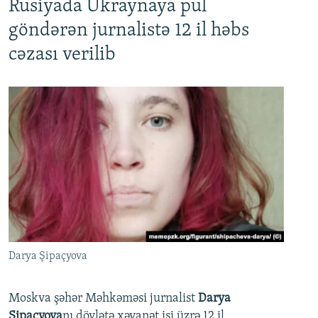
Rusiyada Ukraynaya pul
göndərən jurnalistə 12 il həbs
cəzası verilib
Darya Şipaçyova
Moskva şəhər Məhkəməsi jurnalist
Darya
Şipaçyova
nı dövlətə xəyanət işi üzrə 12 il