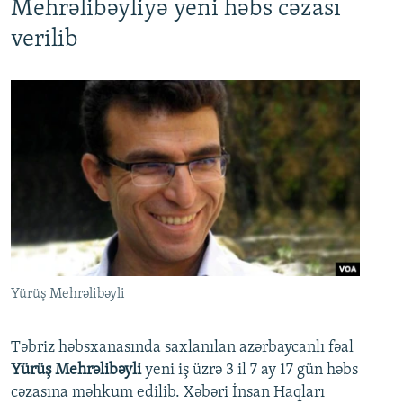
Mehrəlibəyliyə yeni həbs cəzası
verilib
Yürüş Mehrəlibəyli
Təbriz həbsxanasında saxlanılan azərbaycanlı fəal
Yürüş Mehrəlibəyli
yeni iş üzrə 3 il 7 ay 17 gün həbs
cəzasına məhkum edilib. Xəbəri İnsan Haqları