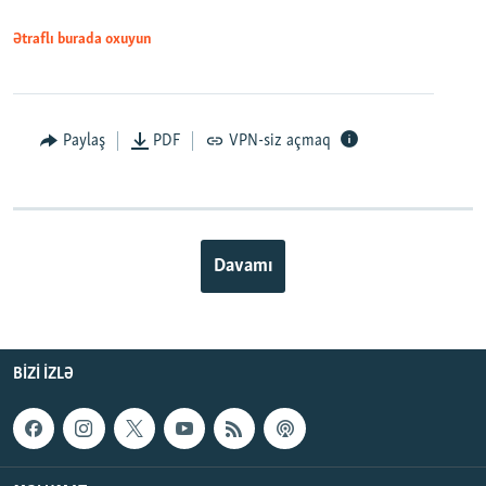
Ətraflı burada oxuyun
Paylaş
PDF
VPN-siz açmaq
Davamı
BIZI IZLƏ