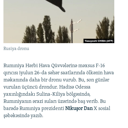
Rusiya dronu
Rumıniya Hərbi Hava Qüvvələrinə məxsus F-16
qırıcısı iyulun 26-da səhər saatlarında ölkənin hava
məkanında daha bir dronu vurub. Bu, son günlər
vurulan üçüncü drondur. Hadisə Odessa
yaxınlığındakı Sulina-Kiliya bölgəsində,
Rumıniyanın ərazi suları üzərində baş verib. Bu
barədə Rumıniya prezidenti
Nikuşor Dan
X sosial
şəbəkəsində yazıb.