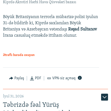
Kiprdə Akrotiri Hərbi Hava Qüvvələri bazası
Böyük Britaniyanın terrorla mübarizə polisi iyulun
31-də bildirib ki, Kiprdə saxlanılan Böyük
Britaniya və Azərbaycan vətəndaşı
Rəşad Sultanov
İrana casusluq etməkdə ittiham olunur.
Ətraflı burada oxuyun
Paylaş
PDF
VPN-siz açmaq
İyul 31, 2026
Təbrizdə fəal Yürüş