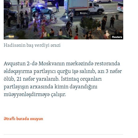
Hadisənin baş verdiyi ərazi
Avqustun 2-də Moskvanın mərkəzində restoranda
əldəqayırma partlayıcı qurğu işə salınıb, azı 3 nəfər
ölüb, 21 nəfər yaralanıb. İstintaq orqanları
partlayışın arxasında kimin dayandığını
müəyyənləşdirməyə çalışır.
Ətraflı burada oxuyun