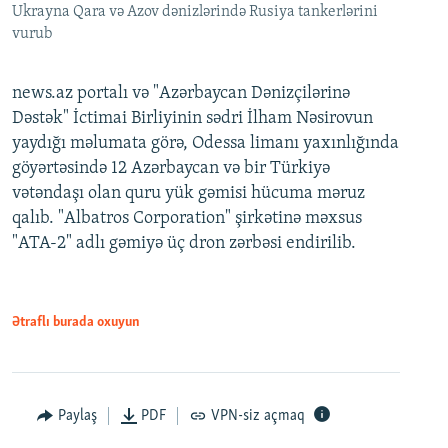
Ukrayna Qara və Azov dənizlərində Rusiya tankerlərini
vurub
news.az portalı və "Azərbaycan Dənizçilərinə
Dəstək" İctimai Birliyinin sədri İlham Nəsirovun
yaydığı məlumata görə, Odessa limanı yaxınlığında
göyərtəsində 12 Azərbaycan və bir Türkiyə
vətəndaşı olan quru yük gəmisi hücuma məruz
qalıb. "Albatros Corporation" şirkətinə məxsus
"ATA-2" adlı gəmiyə üç dron zərbəsi endirilib.
Ətraflı burada oxuyun
Paylaş
PDF
VPN-siz açmaq