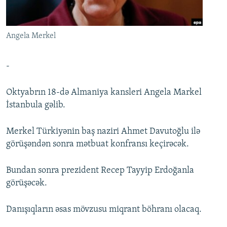
İNFOQRAFIKA
AZƏRBAYCAN ƏDƏBIYYATI KITABXANASI
MISSIYAMIZ
BIZI IZLƏ
KARIKATURA
İSLAM VƏ DEMOKRATIYA
PEŞƏ ETIKASI VƏ JURNALISTIKA STANDARTLARIMIZ
Angela Merkel
İZ - MƏDƏNIYYƏT PROQRAMI
MATERIALLARIMIZDAN ISTIFADƏ
AZADLIQRADIOSU MOBIL TELEFONUNUZDA
RFE/RL-in bütün saytları
-
BIZIMLƏ ƏLAQƏ
Oktyabrın 18-də Almaniya kansleri Angela Markel
XƏBƏR BÜLLETENLƏRIMIZ
İstanbula gəlib.
Merkel Türkiyənin baş naziri Ahmet Davutoğlu ilə
görüşəndən sonra mətbuat konfransı keçirəcək.
Bundan sonra prezident Recep Tayyip Erdoğanla
görüşəcək.
Danışıqların əsas mövzusu miqrant böhranı olacaq.