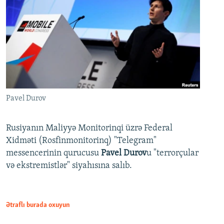
Pavel Durov
Rusiyanın Maliyyə Monitorinqi üzrə Federal
Xidməti (Rosfinmonitorinq) "Telegram"
messencerinin qurucusu
Pavel Durov
u "terrorçular
və ekstremistlər" siyahısına salıb.
Ətraflı burada oxuyun