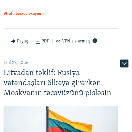
Ətraflı burada oxuyun
Paylaş
PDF
VPN-siz açmaq
İyul 27, 2026
Litvadan təklif: Rusiya
vətəndaşları ölkəyə girərkən
Moskvanın təcavüzünü pisləsin