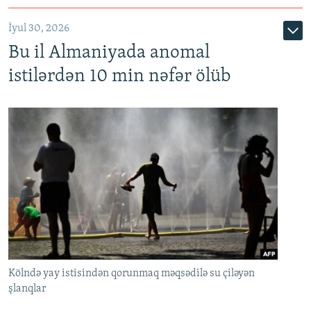
İyul 30, 2026
Bu il Almaniyada anomal
istilərdən 10 min nəfər ölüb
Kölndə yay istisindən qorunmaq məqsədilə su çiləyən
şlanqlar