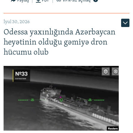
Paylaş
PDF
VPN-siz açmaq
İyul 30, 2026
Odessa yaxınlığında Azərbaycan
heyətinin olduğu gəmiyə dron
hücumu olub