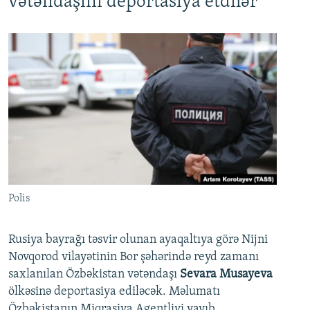
vətəndaşını deportasiya etdilər
Polis
Rusiya bayrağı təsvir olunan ayaqaltıya görə Nijni
Novqorod vilayətinin Bor şəhərində reyd zamanı
saxlanılan Özbəkistan vətəndaşı
Sevara Musayeva
ölkəsinə deportasiya ediləcək. Məlumatı
Özbəkistanın Miqrasiya Agentliyi yayıb.