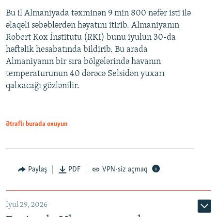
Bu il Almaniyada təxminən 9 min 800 nəfər isti ilə
əlaqəli səbəblərdən həyatını itirib. Almaniyanın
Robert Kox İnstitutu (RKI) bunu iyulun 30-da
həftəlik hesabatında bildirib. Bu arada
Almaniyanın bir sıra bölgələrində havanın
temperaturunun 40 dərəcə Selsidən yuxarı
qalxacağı gözlənilir.
Ətraflı burada oxuyun
Paylaş
PDF
VPN-siz açmaq
İyul 29, 2026