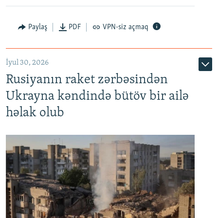
Paylaş
PDF
VPN-siz açmaq
İyul 30, 2026
Rusiyanın raket zərbəsindən
Ukrayna kəndində bütöv bir ailə
həlak olub