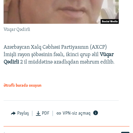
Vüqar Qədirli
Azərbaycan Xalq Cəbhəsi Partiyasının (AXCP)
İmişli rayon şöbəsinin fəalı, ikinci qrup əlil
Vüqar
Qədirli
2 il müddətinə azadlıqdan məhrum edilib.
Ətraflı burada oxuyun
Paylaş
PDF
VPN-siz açmaq