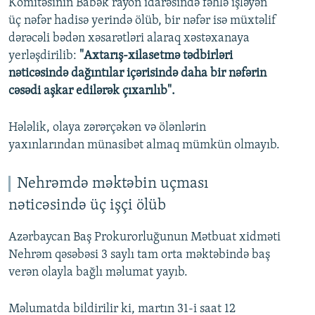
Komitəsinin Babək rayon idarəsində fəhlə işləyən
üç nəfər hadisə yerində ölüb, bir nəfər isə müxtəlif
dərəcəli bədən xəsarətləri alaraq xəstəxanaya
yerləşdirilib:
"Axtarış-xilasetmə tədbirləri
nəticəsində dağıntılar içərisində daha bir nəfərin
cəsədi aşkar edilərək çıxarılıb".
Hələlik, olaya zərərçəkən və ölənlərin
yaxınlarından münasibət almaq mümkün olmayıb.
Nehrəmdə məktəbin uçması
nəticəsində üç işçi ölüb
Azərbaycan Baş Prokurorluğunun Mətbuat xidməti
Nehrəm qəsəbəsi 3 saylı tam orta məktəbində baş
verən olayla bağlı məlumat yayıb.
Məlumatda bildirilir ki, martın 31-i saat 12