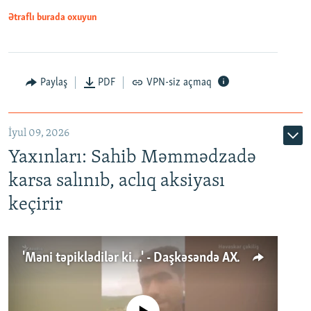
Ətraflı burada oxuyun
Paylaş
PDF
VPN-siz açmaq
İyul 09, 2026
Yaxınları: Sahib Məmmədzadə
karsa salınıb, aclıq aksiyası
keçirir
'Məni təpiklədilər ki...' - Daşkəsəndə AXCP fəalının yaxınları onun həbsinə etiraz edirlər