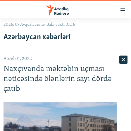
Keçid
linkləri
Əsas
2026, 07 Avqust, cümə, Bakı vaxtı 01:16
məzmuna
GÜNDƏM
Azərbaycan xəbərləri
qayıt
#İZAHLA
Əsas
KORRUPSIOMETR
naviqasiyaya
Aprel 01, 2022
qayıt
#ƏSLINDƏ
Axtarışa
Naxçıvanda məktəbin uçması
FƏRQƏ BAX
keç
nəticəsində ölənlərin sayı dördə
QANUNI DOĞRU
çatıb
ARAŞDIRMA
MULTIMEDIA
RADIO ARXIV
VIDEO
HAQQIMIZDA
FOTOQALEREYA
OXU ZALI