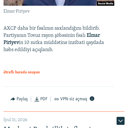
Elmar Piriyev
AXCP daha bir fəalının saxlandığını bildirib.
Partiyanın Tovuz rayon şöbəsinin fəalı
Elmar
Piriyev
in 10 sutka müddətinə inzibati qaydada
həbs edildiyi açıqlanıb.
Ətraflı burada oxuyun
Paylaş
PDF
VPN-siz açmaq
İyul 31, 2026