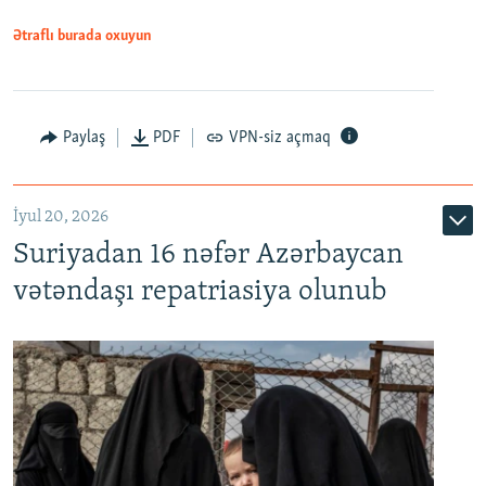
1080p
Ətraflı burada oxuyun
Paylaş
PDF
VPN-siz açmaq
İyul 20, 2026
Auto
240p
360p
480p
Suriyadan 16 nəfər Azərbaycan
720p
1080p
vətəndaşı repatriasiya olunub