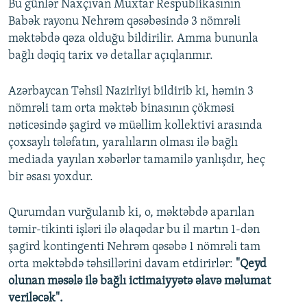
Bu günlər Naxçıvan Muxtar Respublikasının
Babək rayonu Nehrəm qəsəbəsində 3 nömrəli
məktəbdə qəza olduğu bildirilir. Amma bununla
bağlı dəqiq tarix və detallar açıqlanmır.
Azərbaycan Təhsil Nazirliyi bildirib ki, həmin 3
nömrəli tam orta məktəb binasının çökməsi
nəticəsində şagird və müəllim kollektivi arasında
çoxsaylı tələfatın, yaralıların olması ilə bağlı
mediada yayılan xəbərlər tamamilə yanlışdır, heç
bir əsası yoxdur.
Qurumdan vurğulanıb ki, o, məktəbdə aparılan
təmir-tikinti işləri ilə əlaqədar bu il martın 1-dən
şagird kontingenti Nehrəm qəsəbə 1 nömrəli tam
orta məktəbdə təhsillərini davam etdirirlər:
"Qeyd
olunan məsələ ilə bağlı ictimaiyyətə əlavə məlumat
veriləcək".