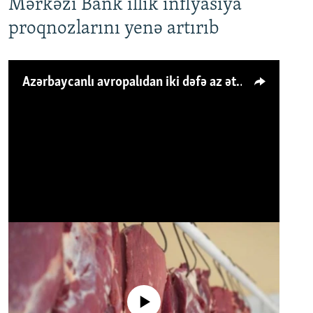
Mərkəzi Bank illik inflyasiya
proqnozlarını yenə artırıb
Azərbaycanlı avropalıdan iki dəfə az ət yeyir, amma... 'Qiymət artımı qaçılmazdır'
No media source currently available