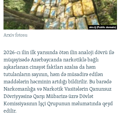
Arxiv fotosu
2026-cı ilin ilk yarısında ötən ilin analoji dövrü ilə
müqayisədə Azərbaycanda narkotiklə bağlı
aşkarlanan cinayət faktları azalsa da həm
tutulanların sayının, həm də müsadirə edilən
maddələrin həcminin artdığı bildirilir. Bu barədə
Narkomanlığa və Narkotik Vasitələrin Qanunsuz
Dövriyyəsinə Qarşı Mübarizə üzrə Dövlət
Komissiyasının İşçi Qrupunun məlumatında qeyd
edilir.