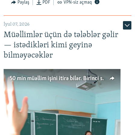
Paylaş
PDF
VPN-siz açmaq
İyul 07, 2026
Müəllimlər üçün də tələblər gəlir
— istədikləri kimi geyinə
bilməyəcəklər
50 min müəllim işini itirə bilər. Birinci sinfə gedənlər azalır