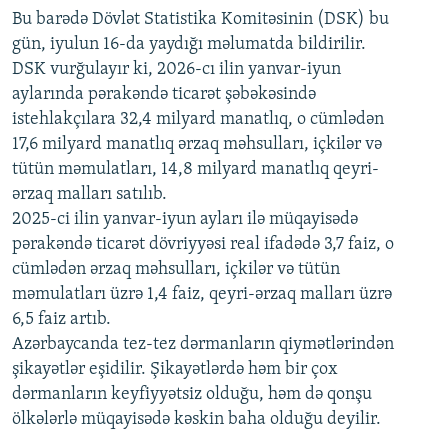
720p
Bu barədə Dövlət Statistika Komitəsinin (DSK) bu
720p
1080p
gün, iyulun 16-da yaydığı məlumatda bildirilir.
1080p
DSK vurğulayır ki, 2026-cı ilin yanvar-iyun
aylarında pərakəndə ticarət şəbəkəsində
istehlakçılara 32,4 milyard manatlıq, o cümlədən
17,6 milyard manatlıq ərzaq məhsulları, içkilər və
tütün məmulatları, 14,8 milyard manatlıq qeyri-
ərzaq malları satılıb.
2025-ci ilin yanvar-iyun ayları ilə müqayisədə
pərakəndə ticarət dövriyyəsi real ifadədə 3,7 faiz, o
cümlədən ərzaq məhsulları, içkilər və tütün
məmulatları üzrə 1,4 faiz, qeyri-ərzaq malları üzrə
6,5 faiz artıb.
Azərbaycanda tez-tez dərmanların qiymətlərindən
şikayətlər eşidilir. Şikayətlərdə həm bir çox
dərmanların keyfiyyətsiz olduğu, həm də qonşu
ölkələrlə müqayisədə kəskin baha olduğu deyilir.