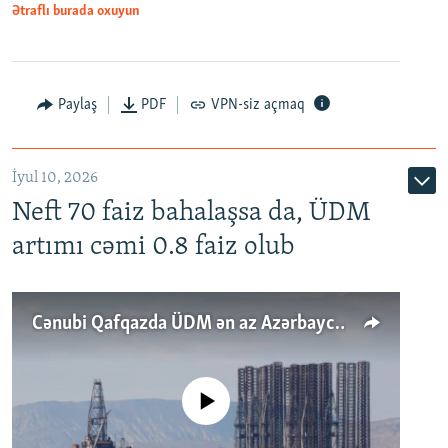
Ətraflı burada oxuyun
Paylaş
PDF
VPN-siz açmaq
İyul 10, 2026
Neft 70 faiz bahalaşsa da, ÜDM
artımı cəmi 0.8 faiz olub
Cənubi Qafqazda ÜDM ən az Azərbaycanda artır: Qonşuları niyə Bakını qabaqlaya bilir?
No media source currently available