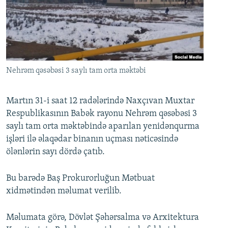
İNFOQRAFIKA
AZƏRBAYCAN ƏDƏBIYYATI KITABXANASI
MISSIYAMIZ
BIZI IZLƏ
KARIKATURA
İSLAM VƏ DEMOKRATIYA
PEŞƏ ETIKASI VƏ JURNALISTIKA STANDARTLARIMIZ
İZ - MƏDƏNIYYƏT PROQRAMI
MATERIALLARIMIZDAN ISTIFADƏ
AZADLIQRADIOSU MOBIL TELEFONUNUZDA
RFE/RL-in bütün saytları
Nehrəm qəsəbəsi 3 saylı tam orta məktəbi
BIZIMLƏ ƏLAQƏ
Martın 31-i saat 12 radələrində Naxçıvan Muxtar
XƏBƏR BÜLLETENLƏRIMIZ
Respublikasının Babək rayonu Nehrəm qəsəbəsi 3
saylı tam orta məktəbində aparılan yenidənqurma
işləri ilə əlaqədar binanın uçması nəticəsində
ölənlərin sayı dördə çatıb.
Bu barədə Baş Prokurorluğun Mətbuat
xidmətindən məlumat verilib.
Məlumata görə, Dövlət Şəhərsalma və Arxitektura