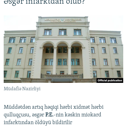
Əsgər infarktdan ölüb?
Müdafiə Nazirliyi
Müddətdən artıq həqiqi hərbi xidmət hərbi
qulluqçusu, əsgər
P.E.
-nin kəskin miokard
infarktından öldüyü bildirilir