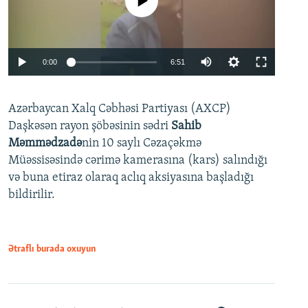
No media source currently available
Auto
0:00
6:51
240p
Azərbaycan Xalq Cəbhəsi Partiyası (AXCP)
360p
Daşkəsən rayon şöbəsinin sədri
Sahib
480p
Auto
240p
360p
480p
Məmmədzadə
nin 10 saylı Cəzaçəkmə
720p
Müəssisəsində cərimə kamerasına (kars) salındığı
720p
1080p
və buna etiraz olaraq aclıq aksiyasına başladığı
1080p
bildirilir.
Ətraflı burada oxuyun