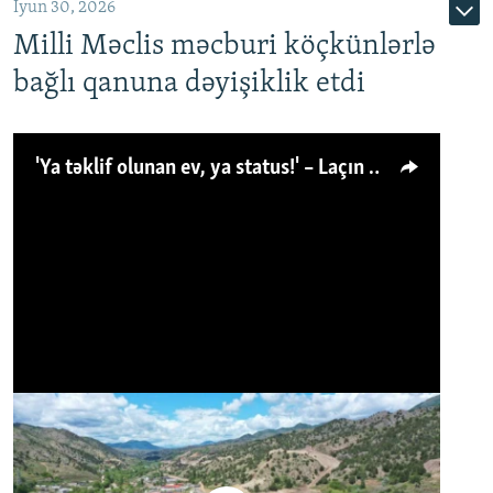
İyun 30, 2026
Milli Məclis məcburi köçkünlərlə
bağlı qanuna dəyişiklik etdi
'Ya təklif olunan ev, ya status!' – Laçın köçkünü: 'Laçından başqa heç hara!'