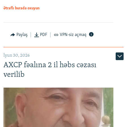
Ətraflı burada oxuyun
Paylaş
PDF
VPN-siz açmaq
İyun 30, 2026
AXCP fəalına 2 il həbs cəzası
verilib