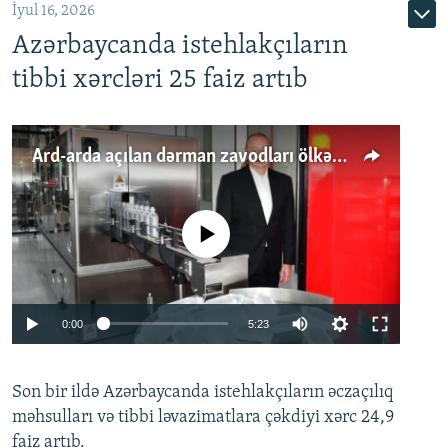
İyul 16, 2026
Azərbaycanda istehlakçıların
tibbi xərcləri 25 faiz artıb
Ard-arda açılan dərman zavodları ölkənin tələbatını ödəyirmi?
No media source currently available
Auto
0:00
5:23
240p
Son bir ildə Azərbaycanda istehlakçıların
360p
əczaçılıq
məhsulları və tibbi ləvazimatlara çəkdiyi xərc 24,9
480p
Auto
240p
360p
480p
faiz artıb.