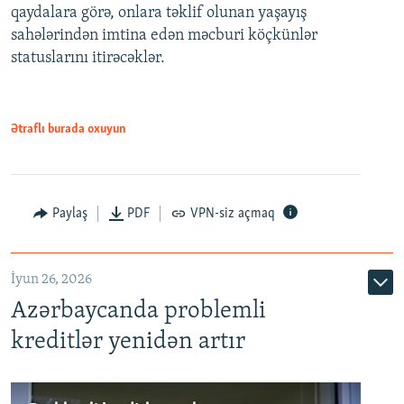
qaydalara görə, onlara təklif olunan yaşayış
720p
sahələrindən imtina edən məcburi köçkünlər
statuslarını itirəcəklər.
1080p
Ətraflı burada oxuyun
Auto
240p
360p
480p
Paylaş
PDF
VPN-siz açmaq
720p
1080p
İyun 26, 2026
Azərbaycanda problemli
kreditlər yenidən artır