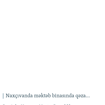
Naxçıvanda məktəb binasında qəza…