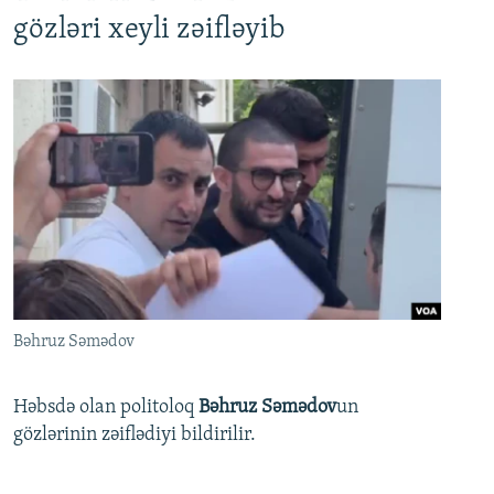
gözləri xeyli zəifləyib
Bəhruz Səmədov
Həbsdə olan politoloq
Bəhruz Səmədov
un
gözlərinin zəiflədiyi bildirilir.