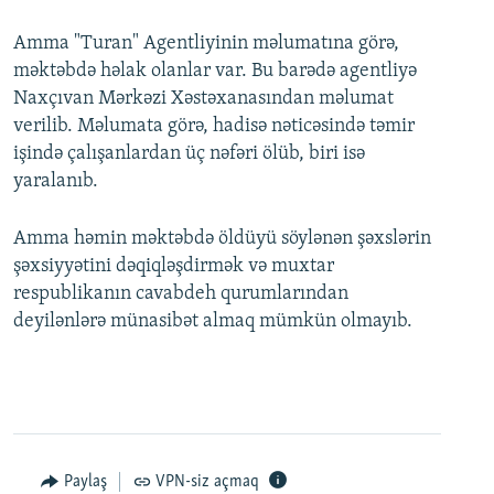
Amma "Turan" Agentliyinin məlumatına görə,
məktəbdə həlak olanlar var. Bu barədə agentliyə
Naxçıvan Mərkəzi Xəstəxanasından məlumat
verilib. Məlumata görə, hadisə nəticəsində təmir
işində çalışanlardan üç nəfəri ölüb, biri isə
yaralanıb.
Amma həmin məktəbdə öldüyü söylənən şəxslərin
şəxsiyyətini dəqiqləşdirmək və muxtar
respublikanın cavabdeh qurumlarından
deyilənlərə münasibət almaq mümkün olmayıb.
Paylaş
VPN-siz açmaq