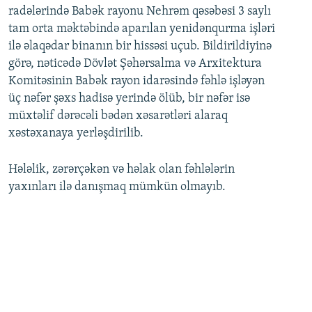
radələrində Babək rayonu Nehrəm qəsəbəsi 3 saylı
tam orta məktəbində aparılan yenidənqurma işləri
ilə əlaqədar binanın bir hissəsi uçub. Bildirildiyinə
görə, nəticədə Dövlət Şəhərsalma və Arxitektura
Komitəsinin Babək rayon idarəsində fəhlə işləyən
üç nəfər şəxs hadisə yerində ölüb, bir nəfər isə
müxtəlif dərəcəli bədən xəsarətləri alaraq
xəstəxanaya yerləşdirilib.
Hələlik, zərərçəkən və həlak olan fəhlələrin
yaxınları ilə danışmaq mümkün olmayıb.