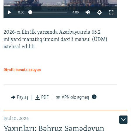
Auto
0:00
4:00
240p
2026-cı ilin ilk yarısında Azərbaycanda 65.2
360p
milyard manatlıq ümumi daxili məhsul (ÜDM)
480p
Auto
240p
360p
480p
istehsal edilib.
720p
720p
1080p
1080p
Ətraflı burada oxuyun
Paylaş
PDF
VPN-siz açmaq
İyul 10, 2026
Yaxınları: Bəhruz Səmədovun