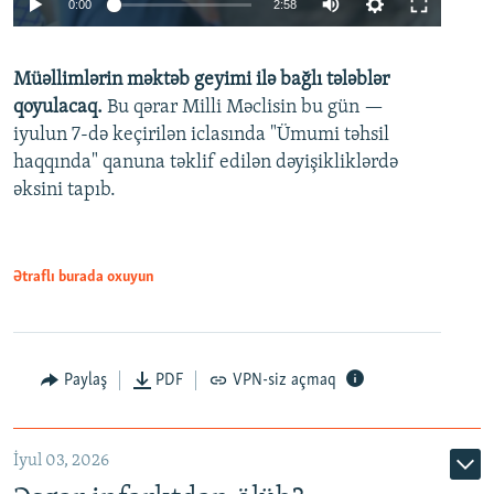
0:00
2:58
240p
Müəllimlərin məktəb geyimi ilə bağlı tələblər
360p
qoyulacaq.
Bu qərar Milli Məclisin bu gün —
480p
iyulun 7-də keçirilən iclasında "Ümumi təhsil
720p
haqqında" qanuna təklif edilən dəyişikliklərdə
əksini tapıb.
1080p
Ətraflı burada oxuyun
Auto
240p
360p
480p
Paylaş
PDF
VPN-siz açmaq
720p
1080p
İyul 03, 2026