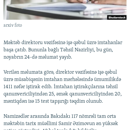
İNFOQRAFIKA
AZƏRBAYCAN ƏDƏBIYYATI KITABXANASI
MISSIYAMIZ
BIZI IZLƏ
KARIKATURA
İSLAM VƏ DEMOKRATIYA
PEŞƏ ETIKASI VƏ JURNALISTIKA STANDARTLARIMIZ
arxiv foto
İZ - MƏDƏNIYYƏT PROQRAMI
MATERIALLARIMIZDAN ISTIFADƏ
AZADLIQRADIOSU MOBIL TELEFONUNUZDA
RFE/RL-in bütün saytları
Məktəb direktoru vəzifəsinə işə qəbul üzrə imtahanlar
BIZIMLƏ ƏLAQƏ
başa çatıb. Bununla bağlı Təhsil Nazirliyi, bu gün,
noyabrın 24-də məlumat yayıb.
XƏBƏR BÜLLETENLƏRIMIZ
Verilən məlumata görə, direktor vəzifəsinə işə qəbul
üzrə müsabiqənin imtahan mərhələsində ümumilikdə
1411 nəfər iştirak edib. İmtahan iştirakçılarına təhsil
qanunvericiliyindən 25, əmək qanunvericiliyindən 20,
məntiqdən isə 15 test tapşırığı təqdim olunub.
Namizədlər arasında Bakıdakı 117 nömrəli tam orta
məktəbin tarix müəllimi Samir Əzimovun ən yüksək