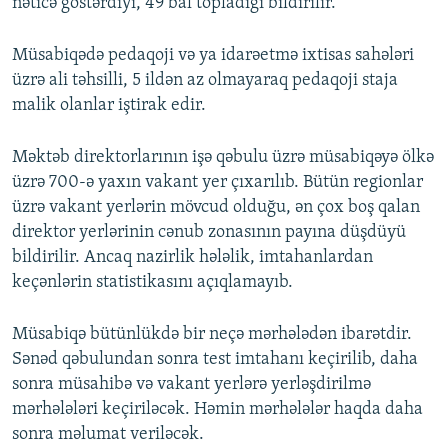
nəticə göstərdiyi, 49 bal topladığı bildirilir.
Müsabiqədə pedaqoji və ya idarəetmə ixtisas sahələri
üzrə ali təhsilli, 5 ildən az olmayaraq pedaqoji staja
malik olanlar iştirak edir.
Məktəb direktorlarının işə qəbulu üzrə müsabiqəyə ölkə
üzrə 700-ə yaxın vakant yer çıxarılıb. Bütün regionlar
üzrə vakant yerlərin mövcud olduğu, ən çox boş qalan
direktor yerlərinin cənub zonasının payına düşdüyü
bildirilir. Ancaq nazirlik hələlik, imtahanlardan
keçənlərin statistikasını açıqlamayıb.
Müsabiqə bütünlükdə bir neçə mərhələdən ibarətdir.
Sənəd qəbulundan sonra test imtahanı keçirilib, daha
sonra müsahibə və vakant yerlərə yerləşdirilmə
mərhələləri keçiriləcək. Həmin mərhələlər haqda daha
sonra məlumat veriləcək.