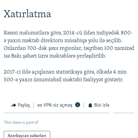
Xatırlatma
Rəsmi məlumatlara görə, 2014-cü ildən indiyədək 800-
ə yaxın məktəb direktoru müsabiqə yolu ilə seçilib.
Onlardan 700-dək şəxs regionlar, təqribən 100 namizəd
isə Bakı şəhəri üzrə məktəblərə yerləşdirilib.
2017-ci ildə açıqlanan statistikaya görə, ölkədə 4 min
500-ə yaxın ümumtəhsil məktəbi fəaliyyət göstərir.
Paylaş
VPN-siz açmaq
Bizi izlə
This item is part of
Azərbaycan xəbərləri