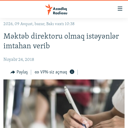
Keçid
linkləri
Əsas
2026, 09 Avqust, bazar, Bakı vaxtı 10:38
məzmuna
GÜNDƏM
Məktəb direktoru olmaq istəyənlər
qayıt
#İZAHLA
Əsas
imtahan verib
KORRUPSIOMETR
naviqasiyaya
qayıt
Noyabr 24, 2018
#ƏSLINDƏ
Axtarışa
FƏRQƏ BAX
Paylaş
VPN-siz açmaq
keç
QANUNI DOĞRU
ARAŞDIRMA
MULTIMEDIA
RADIO ARXIV
VIDEO
HAQQIMIZDA
FOTOQALEREYA
OXU ZALI