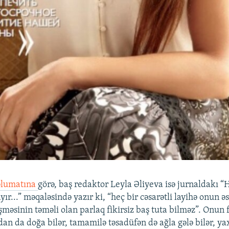
lumatına
görə, baş redaktor Leyla Əliyeva isə jurnaldakı “
ır...” məqaləsində yazır ki, “heç bir cəsarətli layihə onun əs
məsinin təməli olan parlaq fikirsiz baş tuta bilməz”. Onun f
an da doğa bilər, tamamilə təsadüfən də ağla gələ bilər, y