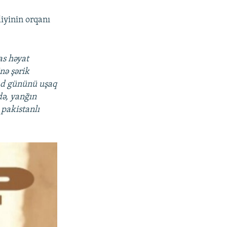
liyinin orqanı
as həyat
nə şərik
 ad gününü uşaq
də, yanğın
 pakistanlı