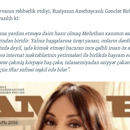
evanın rəhbərlik etdiyi, Rusiyanın Azərbaycanlı Gənclər Bir
azılıb ki:
rına yardım etməyə daim hazır olmaq Mehriban xanımın əs
rindən biridir. Yalnız başqalarına ürəyi yanan, onların dərdi
özdə deyil, işdə kömək etməyi bacaran incə qəlbli insan öz
 və internat məktəblərinin yetirmələri ilə birlikdə bayram e
rər çəkmiş körpəyə baş çəkə, talassemiyadan əziyyət çəkən
ün iftar süfrəsi təşkil edə bilər”.