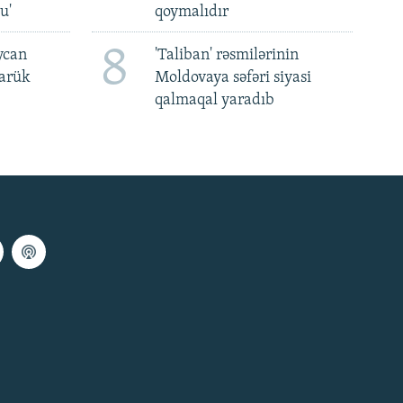
u'
qoymalıdır
8
ycan
'Taliban' rəsmilərinin
darük
Moldovaya səfəri siyasi
qalmaqal yaradıb