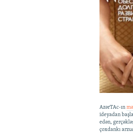
AzərTAc-ın
mə
ideyadan başlay
edən, gerçəkləş
çoxdankı arzud