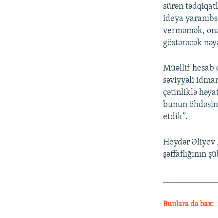
sürən tədqiqatl
ideya yaranıbs
verməmək, ona 
göstərəcək nəy
Müəllif hesab e
səviyyəli idman
çətinliklə həy
bunun öhdəsin
etdik”.
Heydər Əliyev 
şəffaflığının ş
____________
Bunlara da bax: