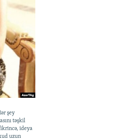
Hər şey
asını təşkil
ikrincə, ideya
axud uzun