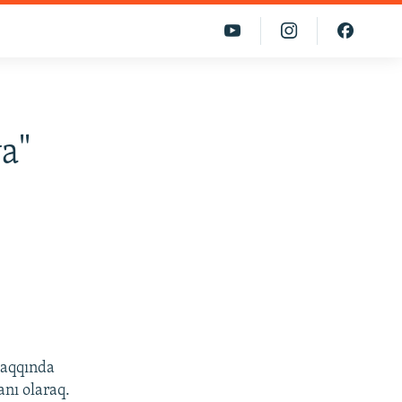
a"
aqqında
nı olaraq.