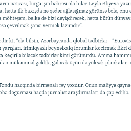
arın nəticəsi, birgə işin bəhrəsi ola bilər. Leyla Əliyeva ya
a, hətta ilk baxışda nə qədər ağlasığmaz görünsə belə, onu 
möhtəşəm, bəlkə də bizi dəyişdirəcək, hətta bütün dünyaya
əsə çevrilmək şansı vermək lazımdır”.
dir ki, “ola bilsin, Azərbaycanda qlobal tədbirlər – “Eurovi
 yarışları, irimiqyaslı beynəlxalq forumlar keçirmək fikri d
ata keçirilə biləcək tədbirlər kimi görünürdü. Amma hamımı
dən mükəmməl gəldik, gələcək üçün də yüksək plankalar 
Fondu haqqında birmənalı rəy yoxdur. Onun maliyyə qayna
übhə doğurması haqda jurnalist araşdırmaları da çap edilib.
________________________________________________