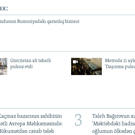
ax:
ondunun Rumıniyadakı qaranlıq biznesi
Gürcüstan ali təhsili
Metroda 11 aylı
pulsuz etdi
'Daşınma pulsu
3
açmaz bazarının sahibinin
Taleh Bağırovun x
qətli Avropa Məhkəməsində:
'Məktəbdəki hadis
Hökumətdən cavab tələb
oğlumun ölkədən ç