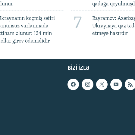
olunur
qadağa qoyulmuşd
7
kraynanın keçmiş səfiri
Bayramov: Azərba
qanunsuz varlanmada
Ukraynaya qaz tə
ttiham olunur: 134 min
etməyə hazırdır
ollar girov ödəməlidir
BIZI IZLƏ