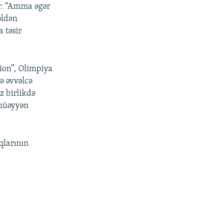
zır: “Amma əgər
əldən
 təsir
sion”, Olimpiya
ə əvvəlcə
z birlikdə
müəyyən
qlarının