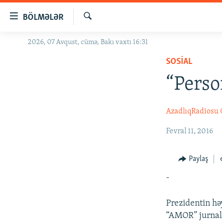
Keçid
BÖLMƏLƏR
linkləri
Axtar
Əsas
2026, 07 Avqust, cümə, Bakı vaxtı 16:31
GÜNDƏM
məzmuna
SOSIAL
#İZAHLA
qayıt
Əsas
“Perso
KORRUPSIOMETR
naviqasiyaya
#ƏSLINDƏ
qayıt
AzadlıqRadiosu
Axtarışa
FƏRQƏ BAX
keç
Fevral 11, 2016
QANUNI DOĞRU
ARAŞDIRMA
Paylaş
MULTIMEDIA
-
RADIO ARXIV
VIDEO
Prezidentin hə
HAQQIMIZDA
FOTOQALEREYA
OXU ZALI
“AMOR” jurnalı