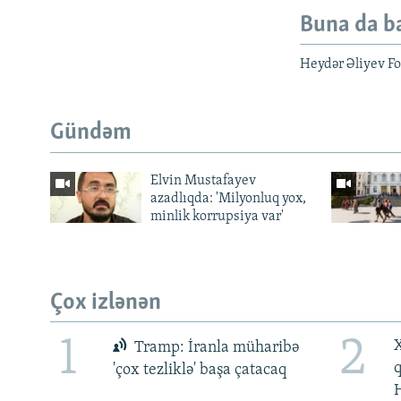
Buna da b
Heydər Əliyev F
Gündəm
Elvin Mustafayev
azadlıqda: 'Milyonluq yox,
minlik korrupsiya var'
Çox izlənən
1
2
X
Tramp: İranla müharibə
'çox tezliklə' başa çatacaq