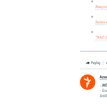
Naxçıva
Suriya x
“NAZ-Lif
____________
Paylaş
Aza
-
MÜ
- İc
İsti