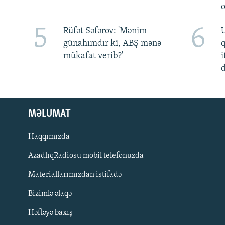
5
6
Rüfət Səfərov: 'Mənim
U
günahımdır ki, ABŞ mənə
mükafat verib?'
i
d
MƏLUMAT
Haqqımızda
AzadlıqRadiosu mobil telefonuzda
Materiallarımızdan istifadə
BIZI IZLƏ
Bizimlə əlaqə
Həftəyə baxış