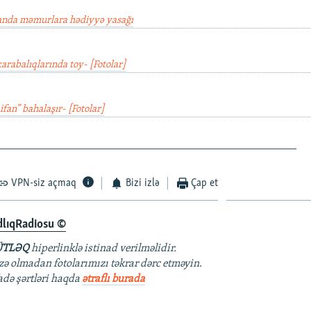
nda məmurlara hədiyyə yasağı
arabalıqlarında toy- [Fotolar]
an” bahalaşır- [Fotolar]
________________________________________________
VPN-siz açmaq
Bizi izlə
Çap et
dlıqRadiosu ©
TLƏQ
hiperlinklə istinad verilməlidir.
azə olmadan fotolarımızı təkrar dərc etməyin.
fadə şərtləri haqda
ətraflı burada