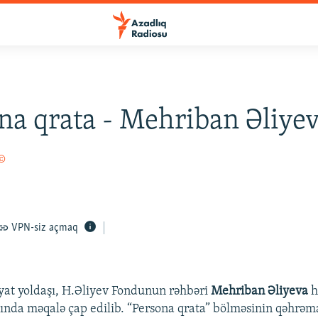
na qrata - Mehriban Əliyev
 ©
VPN-siz açmaq
yat yoldaşı, H.Əliyev Fondunun rəhbəri
Mehriban Əliyeva
h
nda məqalə çap edilib. “Persona qrata” bölməsinin qəhrəma