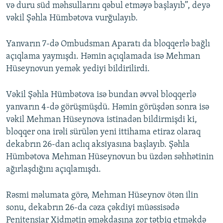
və duru süd məhsullarını qəbul etməyə başlayıb”, deyə
vəkil Şəhla Hümbətova vurğulayıb.
Yanvarın 7-də Ombudsman Aparatı da bloqqerlə bağlı
açıqlama yaymışdı. Həmin açıqlamada isə Mehman
Hüseynovun yemək yediyi bildirilirdi.
Vəkil Şəhla Hümbətova isə bundan əvvəl bloqqerlə
yanvarın 4-də görüşmüşdü. Həmin görüşdən sonra isə
vəkil Mehman Hüseynova istinadən bildirmişdi ki,
bloqqer ona irəli sürülən yeni ittihama etiraz olaraq
dekabrın 26-dan aclıq aksiyasına başlayıb. Şəhla
Hümbətova Mehman Hüseynovun bu üzdən səhhətinin
ağırlaşdığını açıqlamışdı.
Rəsmi məlumata görə, Mehman Hüseynov ötən ilin
sonu, dekabrın 26-da cəza çəkdiyi müəssisədə
Penitensiar Xidmətin əməkdaşına zor tətbiq etməkdə