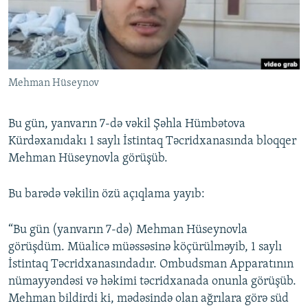
İNFOQRAFIKA
AZƏRBAYCAN ƏDƏBIYYATI KITABXANASI
MISSIYAMIZ
BIZI IZLƏ
KARIKATURA
İSLAM VƏ DEMOKRATIYA
PEŞƏ ETIKASI VƏ JURNALISTIKA STANDARTLARIMIZ
İZ - MƏDƏNIYYƏT PROQRAMI
MATERIALLARIMIZDAN ISTIFADƏ
Mehman Hüseynov
AZADLIQRADIOSU MOBIL TELEFONUNUZDA
RFE/RL-in bütün saytları
BIZIMLƏ ƏLAQƏ
Bu gün, yanvarın 7-də vəkil Şəhla Hümbətova
XƏBƏR BÜLLETENLƏRIMIZ
Kürdəxanıdakı 1 saylı İstintaq Təcridxanasında bloqqer
Mehman Hüseynovla görüşüb.
Bu barədə vəkilin özü açıqlama yayıb:
“Bu gün (yanvarın 7-də) Mehman Hüseynovla
görüşdüm. Müalicə müəssəsinə köçürülməyib, 1 saylı
İstintaq Təcridxanasındadır. Ombudsman Apparatının
nümayyəndəsi və həkimi təcridxanada onunla görüşüb.
Mehman bildirdi ki, mədəsində olan ağrılara görə süd