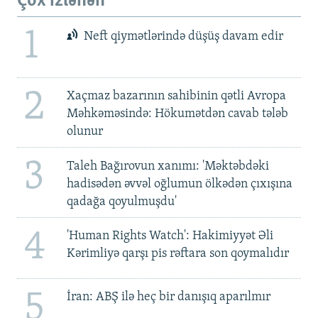
Çox izlənən
1
Neft qiymətlərində düşüş davam edir
2
Xaçmaz bazarının sahibinin qətli Avropa
Məhkəməsində: Hökumətdən cavab tələb
olunur
3
Taleh Bağırovun xanımı: 'Məktəbdəki
hadisədən əvvəl oğlumun ölkədən çıxışına
qadağa qoyulmuşdu'
4
'Human Rights Watch': Hakimiyyət Əli
Kərimliyə qarşı pis rəftara son qoymalıdır
5
İran: ABŞ ilə heç bir danışıq aparılmır