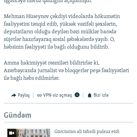
işgəncəyə məruz qaldığını açıqlamışdı.
Mehman Hüseynov çəkdiyi videolarda hökumətin
fəaliyyətini tənqid edib, yüksək vəzifəli şəxslərin,
deputatların olduğu deyilən bəzi mülklər barədə
süjetlər hazırlayaraq sosial şəbəkələrdə yayıb. O,
həbsinin fəaliyyəti ilə bağlı olduğunu bildirib.
Amma hakimiyyət rəsmiləri bildirirlər ki,
Azərbaycanda jurnalist və bloqqerlər peşə fəaliyyətləri
ilə bağlı həbs edilmirlər.
Paylaş
VPN-siz açmaq
Bizi izlə
Gündəm
Gürcüstan ali təhsili pulsuz etdi