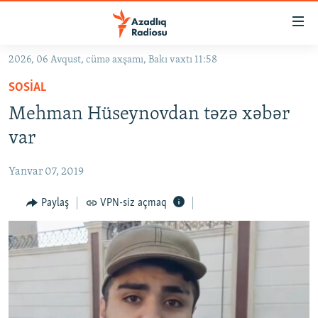
Keçid
linkləri
Əsas
2026, 06 Avqust, cümə axşamı, Bakı vaxtı 11:58
məzmuna
GÜNDƏM
SOSIAL
qayıt
#İZAHLA
Əsas
Mehman Hüseynovdan təzə xəbər
KORRUPSIOMETR
naviqasiyaya
var
qayıt
#ƏSLINDƏ
Axtarışa
Yanvar 07, 2019
FƏRQƏ BAX
keç
QANUNI DOĞRU
Paylaş
VPN-siz açmaq
ARAŞDIRMA
MULTIMEDIA
RADIO ARXIV
VIDEO
HAQQIMIZDA
FOTOQALEREYA
OXU ZALI