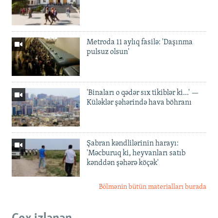
Metroda 11 aylıq fasilə: 'Daşınma
pulsuz olsun'
'Binaları o qədər sıx tikiblər ki...' —
Küləklər şəhərində hava böhranı
Şabran kəndlilərinin harayı:
'Məcburuq ki, heyvanları satıb
kənddən şəhərə köçək'
Bölmənin bütün materialları burada