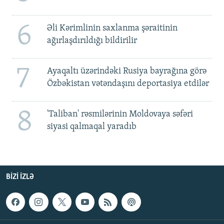
6
Əli Kərimlinin saxlanma şəraitinin
ağırlaşdırıldığı bildirilir
7
Ayaqaltı üzərindəki Rusiya bayrağına görə
Özbəkistan vətəndaşını deportasiya etdilər
8
'Taliban' rəsmilərinin Moldovaya səfəri
siyasi qalmaqal yaradıb
BIZI IZLƏ