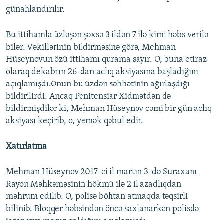
günahlandırılır.
Bu ittihamla üzləşən şəxsə 3 ildən 7 ilə kimi həbs verilə
bilər. Vəkillərinin bildirməsinə görə, Mehman
Hüseynovun özü ittihamı qurama sayır. O, buna etiraz
olaraq dekabrın 26-dan aclıq aksiyasına başladığını
açıqlamışdı.Onun bu üzdən səhhətinin ağırlaşdığı
bildirilirdi. Ancaq Penitensiar Xidmətdən də
bildirmişdilər ki, Mehman Hüseynov cəmi bir gün aclıq
aksiyası keçirib, o, yemək qəbul edir.
Xatırlatma
Mehman Hüseynov 2017-ci il martın 3-də Suraxanı
Rayon Məhkəməsinin hökmü ilə 2 il azadlıqdan
məhrum edilib. O, polisə böhtan atmaqda təqsirli
bilinib. Bloqqer həbsindən öncə saxlanarkən polisdə