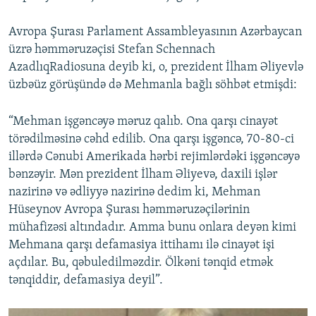
Avropa Şurası Parlament Assambleyasının Azərbaycan
üzrə həmməruzəçisi Stefan Schennach
AzadlıqRadiosuna deyib ki, o, prezident İlham Əliyevlə
üzbəüz görüşündə də Mehmanla bağlı söhbət etmişdi:
“Mehman işgəncəyə məruz qalıb. Ona qarşı cinayət
törədilməsinə cəhd edilib. Ona qarşı işgəncə, 70-80-ci
illərdə Cənubi Amerikada hərbi rejimlərdəki işgəncəyə
bənzəyir. Mən prezident İlham Əliyevə, daxili işlər
nazirinə və ədliyyə nazirinə dedim ki, Mehman
Hüseynov Avropa Şurası həmməruzəçilərinin
mühafizəsi altındadır. Amma bunu onlara deyən kimi
Mehmana qarşı defamasiya ittihamı ilə cinayət işi
açdılar. Bu, qəbuledilməzdir. Ölkəni tənqid etmək
tənqiddir, defamasiya deyil”.