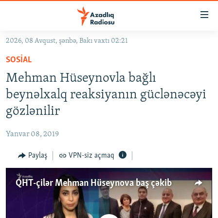
Keçid
linkləri
Əsas
2026, 08 Avqust, şənbə, Bakı vaxtı 02:21
məzmuna
GÜNDƏM
SOSIAL
qayıt
#İZAHLA
Əsas
Mehman Hüseynovla bağlı
KORRUPSIOMETR
naviqasiyaya
beynəlxalq reaksiyanın güclənəcəyi
qayıt
#ƏSLINDƏ
gözlənilir
Axtarışa
FƏRQƏ BAX
keç
Yanvar 08, 2019
QANUNI DOĞRU
Paylaş
VPN-siz açmaq
ARAŞDIRMA
MULTIMEDIA
QHT-çilər Mehman Hüseynova baş çəkib
RADIO ARXIV
VIDEO
HAQQIMIZDA
FOTOQALEREYA
OXU ZALI