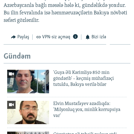
Azərbaycanla bağlı məsələ hələ ki, gündəlikdə yoxdur.
Bu ilin fevralında isə həmməruzəçilərin Bakıya növbəti
səfəri gözlənilir.
Paylaş
VPN-siz açmaq
Bizi izlə
Gündəm
'Guya Əli Kərimliyə 850 min
göndərib' – keçmiş mühafizəçi
tutuldu, Bakıya verilə bilər
Elvin Mustafayev azadlıqda:
'Milyonluq yox, minlik korrupsiya
var'