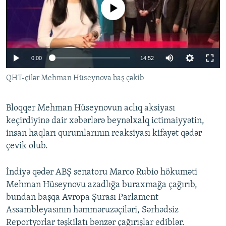
No media source currently available
İNFOQRAFIKA
AZƏRBAYCAN ƏDƏBIYYATI KITABXANASI
MISSIYAMIZ
BIZI IZLƏ
KARIKATURA
İSLAM VƏ DEMOKRATIYA
PEŞƏ ETIKASI VƏ JURNALISTIKA STANDARTLARIMIZ
İZ - MƏDƏNIYYƏT PROQRAMI
MATERIALLARIMIZDAN ISTIFADƏ
0:00
14:52
AZADLIQRADIOSU MOBIL TELEFONUNUZDA
RFE/RL-in bütün saytları
QHT-çilər Mehman Hüseynova baş çəkib
BIZIMLƏ ƏLAQƏ
XƏBƏR BÜLLETENLƏRIMIZ
Bloqqer Mehman Hüseynovun aclıq aksiyası
keçirdiyinə dair xəbərlərə beynəlxalq ictimaiyyətin,
insan haqları qurumlarının reaksiyası kifayət qədər
çevik olub.
İndiyə qədər ABŞ senatoru Marco Rubio hökuməti
Mehman Hüseynovu azadlığa buraxmağa çağırıb,
bundan başqa Avropa Şurası Parlament
Assambleyasının həmməruzəçiləri, Sərhədsiz
Reportyorlar təşkilatı bənzər çağırışlar ediblər.