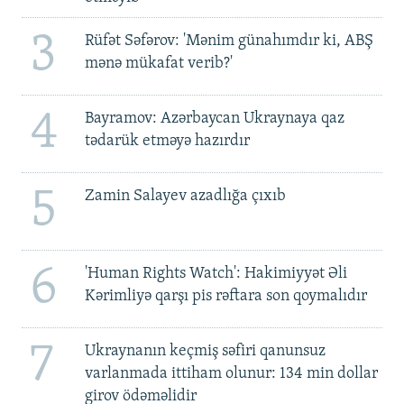
3
Rüfət Səfərov: 'Mənim günahımdır ki, ABŞ
mənə mükafat verib?'
4
Bayramov: Azərbaycan Ukraynaya qaz
tədarük etməyə hazırdır
5
Zamin Salayev azadlığa çıxıb
6
'Human Rights Watch': Hakimiyyət Əli
Kərimliyə qarşı pis rəftara son qoymalıdır
7
Ukraynanın keçmiş səfiri qanunsuz
varlanmada ittiham olunur: 134 min dollar
girov ödəməlidir