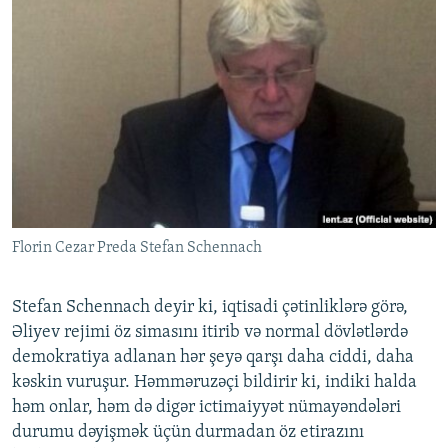
Florin Cezar Preda Stefan Schennach
Stefan Schennach deyir ki, iqtisadi çətinliklərə görə,
Əliyev rejimi öz simasını itirib və normal dövlətlərdə
demokratiya adlanan hər şeyə qarşı daha ciddi, daha
kəskin vuruşur. Həmməruzəçi bildirir ki, indiki halda
həm onlar, həm də digər ictimaiyyət nümayəndələri
durumu dəyişmək üçün durmadan öz etirazını