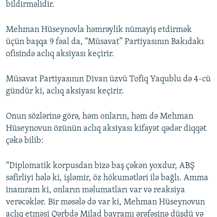
bildirməlidir.
Mehman Hüseynovla həmrəylik nümayiş etdirmək
üçün başqa 9 fəal da, “Müsavat” Partiyasının Bakıdakı
ofisində aclıq aksiyası keçirir.
Müsavat Partiyasının Divan üzvü Tofiq Yaqublu də 4-cü
gündür ki, aclıq aksiyası keçirir.
Onun sözlərinə görə, həm onların, həm də Mehman
Hüseynovun özünün aclıq aksiyası kifayət qədər diqqət
çəkə bilib:
“Diplomatik korpusdan bizə baş çəkən yoxdur, ABŞ
səfirliyi hələ ki, işləmir, öz hökumətləri ilə bağlı. Amma
inanıram ki, onların məlumatları var və reaksiya
verəcəklər. Bir məsələ də var ki, Mehman Hüseynovun
aclıq etməsi Qərbdə Milad bayramı ərəfəsinə düşdü və