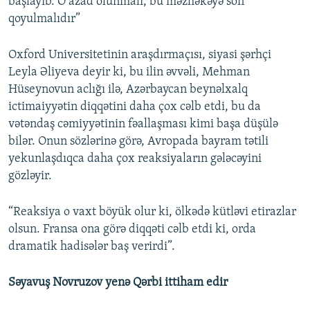
başlayıb. O azad olunmalı, bu məzhəkəyə son
qoyulmalıdır”
Oxford Universitetinin araşdırmaçısı, siyasi şərhçi
Leyla Əliyeva deyir ki, bu ilin əvvəli, Mehman
Hüseynovun aclığı ilə, Azərbaycan beynəlxalq
ictimaiyyətin diqqətini daha çox cəlb etdi, bu da
vətəndaş cəmiyyətinin fəallaşması kimi başa düşülə
bilər. Onun sözlərinə görə, Avropada bayram tətili
yekunlaşdıqca daha çox reaksiyaların gələcəyini
gözləyir.
“Reaksiya o vaxt böyük olur ki, ölkədə kütləvi etirazlar
olsun. Fransa ona görə diqqəti cəlb etdi ki, orda
dramatik hadisələr baş verirdi”.
Səyavuş Novruzov yenə Qərbi ittiham edir