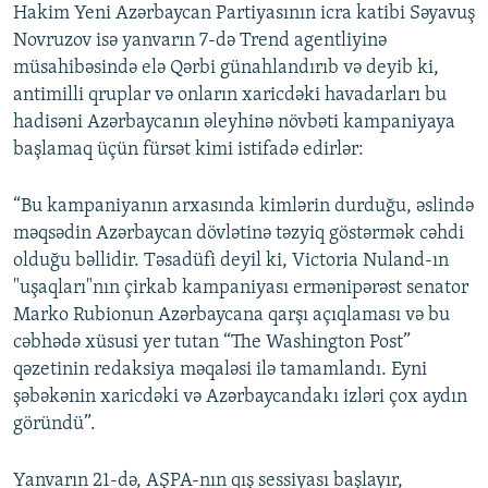
Hakim Yeni Azərbaycan Partiyasının icra katibi Səyavuş
Novruzov isə yanvarın 7-də Trend agentliyinə
müsahibəsində elə Qərbi günahlandırıb və deyib ki,
antimilli qruplar və onların xaricdəki havadarları bu
hadisəni Azərbaycanın əleyhinə növbəti kampaniyaya
başlamaq üçün fürsət kimi istifadə edirlər:
“Bu kampaniyanın arxasında kimlərin durduğu, əslində
məqsədin Azərbaycan dövlətinə təzyiq göstərmək cəhdi
olduğu bəllidir. Təsadüfi deyil ki, Victoria Nuland-ın
"uşaqları"nın çirkab kampaniyası ermənipərəst senator
Marko Rubionun Azərbaycana qarşı açıqlaması və bu
cəbhədə xüsusi yer tutan “The Washington Post”
qəzetinin redaksiya məqaləsi ilə tamamlandı. Eyni
şəbəkənin xaricdəki və Azərbaycandakı izləri çox aydın
göründü”.
Yanvarın 21-də, AŞPA-nın qış sessiyası başlayır,