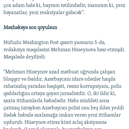
çox adam hələ ki, bayram tətilindədir, inanıram ki, yeni
bəyanatlar, yeni reaksiyalar gələcək”.
Məzhəkəyə son qoyulsun
Nüfuzlu Washington Post qəzeti yanvarın 5-də,
redaksiya məqaləsini Mehman Hüseynova həsr etmişdi.
Məqalədə deyilirdi:
“Mehman Hüseynov azad mətbuat uğrunda çalışan
bloqqer və fəaldır, Azərbaycanı idarə edənlər haqda
rahatsızlıq yaradan həqiqəti, rəsmi korrupsiyanı, polis
qəddarlığını ortaya qoyan jurnalistdir. O, iki ildir ki,
saxta ittihamlarla həbsdədir. Həbs müddəti sona
çatmaq üzrəykən Azərbaycan polisi onu beş ildən yeddi
ilədək həbsdə saxlamağa imkan verən yeni ittihamlar
uydurub. Hüseynov etiraz kimi aclıq aksiyasına