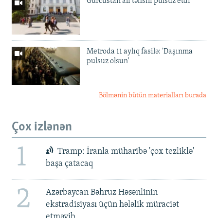
Gürcüstan ali təhsili pulsuz etdi
Metroda 11 aylıq fasilə: 'Daşınma
pulsuz olsun'
Bölmənin bütün materialları burada
Çox izlənən
1
Tramp: İranla müharibə 'çox tezliklə'
başa çatacaq
2
Azərbaycan Bəhruz Həsənlinin
ekstradisiyası üçün hələlik müraciət
etməyib