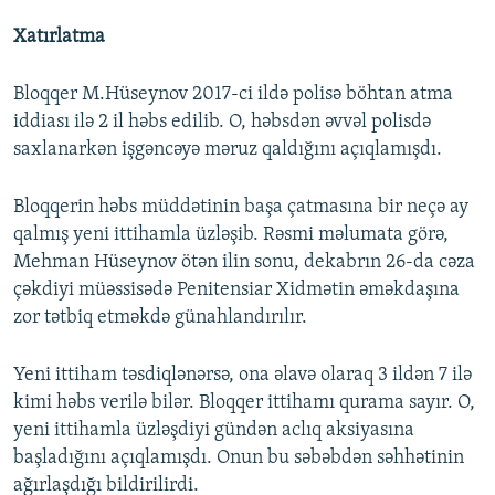
Xatırlatma
Bloqqer M.Hüseynov 2017-ci ildə polisə böhtan atma
iddiası ilə 2 il həbs edilib. O, həbsdən əvvəl polisdə
saxlanarkən işgəncəyə məruz qaldığını açıqlamışdı.
Bloqqerin həbs müddətinin başa çatmasına bir neçə ay
qalmış yeni ittihamla üzləşib. Rəsmi məlumata görə,
Mehman Hüseynov ötən ilin sonu, dekabrın 26-da cəza
çəkdiyi müəssisədə Penitensiar Xidmətin əməkdaşına
zor tətbiq etməkdə günahlandırılır.
Yeni ittiham təsdiqlənərsə, ona əlavə olaraq 3 ildən 7 ilə
kimi həbs verilə bilər. Bloqqer ittihamı qurama sayır. O,
yeni ittihamla üzləşdiyi gündən aclıq aksiyasına
başladığını açıqlamışdı. Onun bu səbəbdən səhhətinin
ağırlaşdığı bildirilirdi.