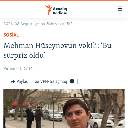
Keçid
linkləri
Əsas
2026, 08 Avqust, şənbə, Bakı vaxtı 15:24
məzmuna
GÜNDƏM
SOSIAL
qayıt
#İZAHLA
Əsas
Mehman Hüseynovun vəkili: ‘Bu
KORRUPSIOMETR
naviqasiyaya
sürpriz oldu’
qayıt
#ƏSLINDƏ
Axtarışa
Yanvar 11, 2019
FƏRQƏ BAX
keç
QANUNI DOĞRU
Paylaş
VPN-siz açmaq
ARAŞDIRMA
MULTIMEDIA
RADIO ARXIV
VIDEO
HAQQIMIZDA
FOTOQALEREYA
OXU ZALI