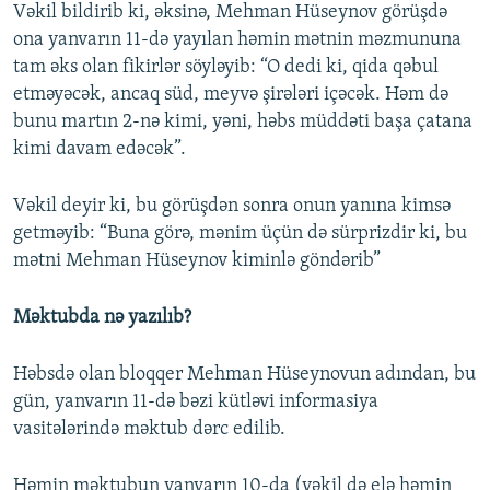
Vəkil bildirib ki, əksinə, Mehman Hüseynov görüşdə
ona yanvarın 11-də yayılan həmin mətnin məzmununa
tam əks olan fikirlər söyləyib: “O dedi ki, qida qəbul
etməyəcək, ancaq süd, meyvə şirələri içəcək. Həm də
bunu martın 2-nə kimi, yəni, həbs müddəti başa çatana
kimi davam edəcək”.
Vəkil deyir ki, bu görüşdən sonra onun yanına kimsə
getməyib: “Buna görə, mənim üçün də sürprizdir ki, bu
mətni Mehman Hüseynov kiminlə göndərib”
Məktubda nə yazılıb?
Həbsdə olan bloqqer Mehman Hüseynovun adından, bu
gün, yanvarın 11-də bəzi kütləvi informasiya
vasitələrində məktub dərc edilib.
Həmin məktubun yanvarın 10-da (vəkil də elə həmin