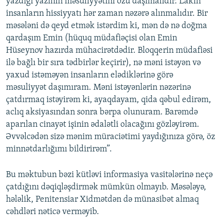
yazdığı yazının məsuliyyətini özü daşımalıdır. Lakin
insanların hissiyyatı hər zaman nəzərə alınmalıdır. Bir
məsələni də qeyd etmək istərdim ki, mən də nə doğma
qardaşım Emin (hüquq müdafiəçisi olan Emin
Hüseynov hazırda mühacirətdədir. Bloqqerin müdafiəsi
ilə bağlı bir sıra tədbirlər keçirir), nə məni istəyən və
yaxud istəməyən insanların elədiklərinə görə
məsuliyyət daşımıram. Məni istəyənlərin nəzərinə
çatdırmaq istəyirəm ki, ayaqdayam, qida qəbul edirəm,
aclıq aksiyasından sonra bərpa olunuram. Barəmdə
aparılan cinayət işinin ədalətli olacağını gözləyirəm.
Əvvəlcədən sizə mənim müraciətimi yaydığınıza görə, öz
minnətdarlığımı bildirirəm”.
Bu məktubun bəzi kütləvi informasiya vasitələrinə neçə
çatdığını dəqiqləşdirmək mümkün olmayıb. Məsələyə,
hələlik, Penitensiar Xidmətdən də münasibət almaq
cəhdləri nəticə verməyib.