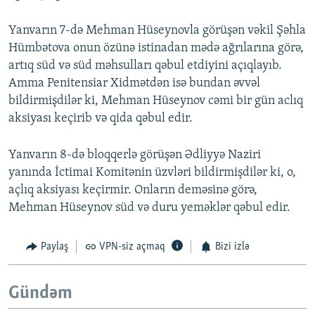
Yanvarın 7-də Mehman Hüseynovla görüşən vəkil Şəhla
Hümbətova onun özünə istinadan mədə ağrılarına görə,
artıq süd və süd məhsulları qəbul etdiyini açıqlayıb.
Amma Penitensiar Xidmətdən isə bundan əvvəl
bildirmişdilər ki, Mehman Hüseynov cəmi bir gün aclıq
aksiyası keçirib və qida qəbul edir.
Yanvarın 8-də bloqqerlə görüşən Ədliyyə Naziri
yanında İctimai Komitənin üzvləri bildirmişdilər ki, o,
açlıq aksiyası keçirmir. Onların deməsinə görə,
Mehman Hüseynov süd və duru yeməklər qəbul edir.
Paylaş
VPN-siz açmaq
Bizi izlə
Gündəm