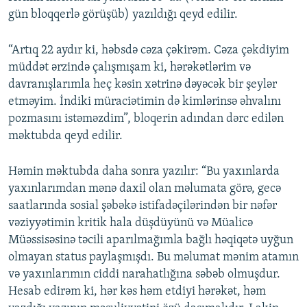
gün bloqqerlə görüşüb) yazıldığı qeyd edilir.
“Artıq 22 aydır ki, həbsdə cəza çəkirəm. Cəza çəkdiyim
müddət ərzində çalışmışam ki, hərəkətlərim və
davranışlarımla heç kəsin xətrinə dəyəcək bir şeylər
etməyim. İndiki müraciətimin də kimlərinsə əhvalını
pozmasını istəməzdim”, bloqerin adından dərc edilən
məktubda qeyd edilir.
Həmin məktubda daha sonra yazılır: “Bu yaxınlarda
yaxınlarımdan mənə daxil olan məlumata görə, gecə
saatlarında sosial şəbəkə istifadəçilərindən bir nəfər
vəziyyətimin kritik hala düşdüyünü və Müalicə
Müəssisəsinə təcili aparılmağımla bağlı həqiqətə uyğun
olmayan status paylaşmışdı. Bu məlumat mənim atamın
və yaxınlarımın ciddi narahatlığına səbəb olmuşdur.
Hesab edirəm ki, hər kəs həm etdiyi hərəkət, həm