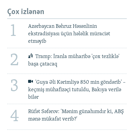
Çox izlənən
1
Azərbaycan Bəhruz Həsənlinin
ekstradisiyası üçün hələlik müraciət
etməyib
2
Tramp: İranla müharibə 'çox tezliklə'
başa çatacaq
3
'Guya Əli Kərimliyə 850 min göndərib' –
keçmiş mühafizəçi tutuldu, Bakıya verilə
bilər
4
Rüfət Səfərov: 'Mənim günahımdır ki, ABŞ
mənə mükafat verib?'