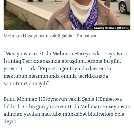
İNFOQRAFIKA
AZƏRBAYCAN ƏDƏBIYYATI KITABXANASI
MISSIYAMIZ
BIZI IZLƏ
KARIKATURA
İSLAM VƏ DEMOKRATIYA
PEŞƏ ETIKASI VƏ JURNALISTIKA STANDARTLARIMIZ
İZ - MƏDƏNIYYƏT PROQRAMI
MATERIALLARIMIZDAN ISTIFADƏ
Mehman Hüseynovun vəkili Şəhla Hümbətova
AZADLIQRADIOSU MOBIL TELEFONUNUZDA
RFE/RL-in bütün saytları
BIZIMLƏ ƏLAQƏ
“Mən yanvarın 10-da Mehman Hüseynovla 1 saylı Bakı
XƏBƏR BÜLLETENLƏRIMIZ
İstintaq Təcridxanasında görüşdüm. Amma bu gün,
yanvarın 11-də “Report” agentliyində dərc ediln
məktubun məzmununda onunla təcridxanada
söhbıtimiz olmayıb”.
Bunu Mehman Hüseynovun vəkili Şəhla Hümbətova
bildirib. O, bu gün yanvarın 11-də Mehman Hüseynovun
adından yayılan məktuba münasibət bildirərkən belə
deyib.