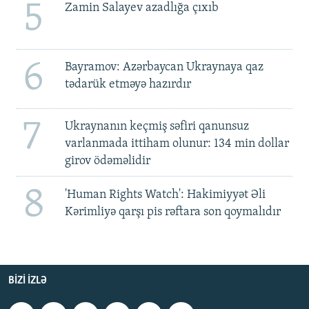
5
Zamin Salayev azadlığa çıxıb
6
Bayramov: Azərbaycan Ukraynaya qaz
tədarük etməyə hazırdır
7
Ukraynanın keçmiş səfiri qanunsuz
varlanmada ittiham olunur: 134 min dollar
girov ödəməlidir
8
'Human Rights Watch': Hakimiyyət Əli
Kərimliyə qarşı pis rəftara son qoymalıdır
BIZI IZLƏ