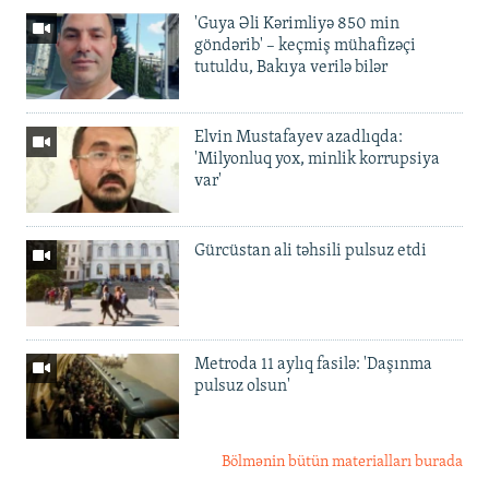
'Guya Əli Kərimliyə 850 min
göndərib' – keçmiş mühafizəçi
tutuldu, Bakıya verilə bilər
Elvin Mustafayev azadlıqda:
'Milyonluq yox, minlik korrupsiya
var'
Gürcüstan ali təhsili pulsuz etdi
Metroda 11 aylıq fasilə: 'Daşınma
pulsuz olsun'
Bölmənin bütün materialları burada