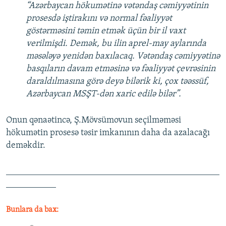
“Azərbaycan hökumətinə vətəndaş cəmiyyətinin
prosesdə iştirakını və normal fəaliyyət
göstərməsini təmin etmək üçün bir il vaxt
verilmişdi. Demək, bu ilin aprel-may aylarında
məsələyə yenidən baxılacaq. Vətəndaş cəmiyyətinə
basqıların davam etməsinə və fəaliyyət çevrəsinin
daraldılmasına görə deyə bilərik ki, çox təəssüf,
Azərbaycan MSŞT-dən xaric edilə bilər”.
Onun qənaətincə, Ş.Mövsümovun seçilməməsi
hökumətin prosesə təsir imkanının daha da azalacağı
deməkdir.
_______________________________________________
___________
Bunlara da bax: