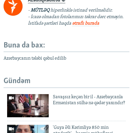
AzadlıqRadiosu ©
-
MÜTLƏQ
hiperlinklə istinad verilməlidir.
- İcazə olmadan fotolarımızı təkrar dərc etməyin.
İstifadə şərtləri haqda
ətraflı burada
Buna da bax:
Azərbaycanın tələbi qəbul edilib
Gündəm
Savaşsız keçən bir il - Azərbaycanla
Ermənistan sülhə nə qədər yaxındır?
'Guya Əli Kərimliyə 850 min