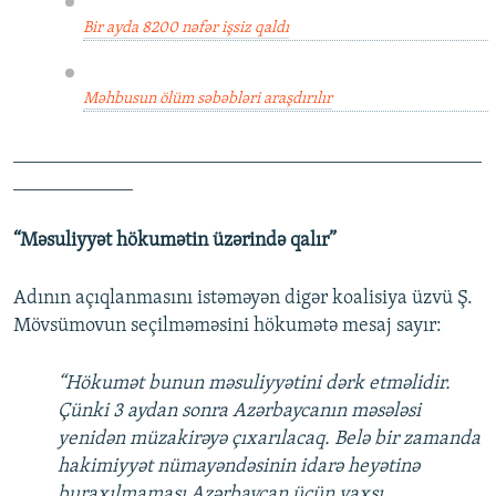
Bir ayda 8200 nəfər işsiz qaldı
Məhbusun ölüm səbəbləri araşdırılır
_______________________________________________
____________
“Məsuliyyət hökumətin üzərində qalır”
Adının açıqlanmasını istəməyən digər koalisiya üzvü Ş.
Mövsümovun seçilməməsini hökumətə mesaj sayır:
“Hökumət bunun məsuliyyətini dərk etməlidir.
Çünki 3 aydan sonra Azərbaycanın məsələsi
yenidən müzakirəyə çıxarılacaq. Belə bir zamanda
hakimiyyət nümayəndəsinin idarə heyətinə
buraxılmaması Azərbaycan üçün yaxşı