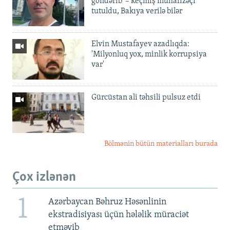
göndərib' – keçmiş mühafizəçi
tutuldu, Bakıya verilə bilər
Elvin Mustafayev azadlıqda:
'Milyonluq yox, minlik korrupsiya
var'
Gürcüstan ali təhsili pulsuz etdi
Bölmənin bütün materialları burada
Çox izlənən
1
Azərbaycan Bəhruz Həsənlinin
ekstradisiyası üçün hələlik müraciət
etməyib