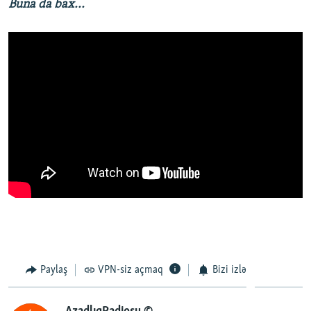
Buna da bax...
Paylaş
VPN-siz açmaq
Bizi izlə