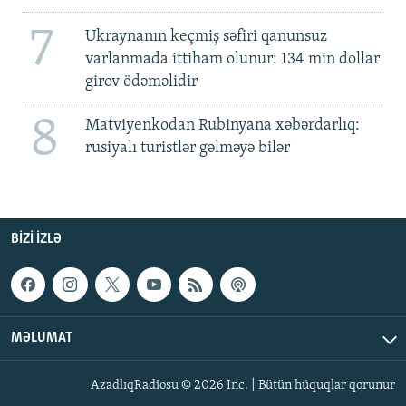
7
Ukraynanın keçmiş səfiri qanunsuz
varlanmada ittiham olunur: 134 min dollar
girov ödəməlidir
8
Matviyenkodan Rubinyana xəbərdarlıq:
rusiyalı turistlər gəlməyə bilər
BIZI IZLƏ
MƏLUMAT
AzadlıqRadiosu © 2026 Inc. | Bütün hüquqlar qorunur