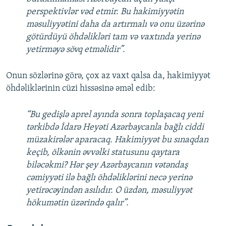
perspektivlər vəd etmir. Bu hakimiyyətin
məsuliyyətini daha da artırmalı və onu üzərinə
götürdüyü öhdəlikləri tam və vaxtında yerinə
yetirməyə sövq etməlidir”.
Onun sözlərinə görə, çox az vaxt qalsa da, hakimiyyət
öhdəliklərinin cüzi hissəsinə əməl edib:
“Bu gedişlə aprel ayında sonra toplaşacaq yeni
tərkibdə İdarə Heyəti Azərbaycanla bağlı ciddi
müzakirələr aparacaq. Hakimiyyət bu sınaqdan
keçib, ölkənin əvvəlki statusunu qaytara
biləcəkmi? Hər şey Azərbaycanın vətəndaş
cəmiyyəti ilə bağlı öhdəliklərini necə yerinə
yetirəcəyindən asılıdır. O üzdən, məsuliyyət
hökumətin üzərində qalır”.