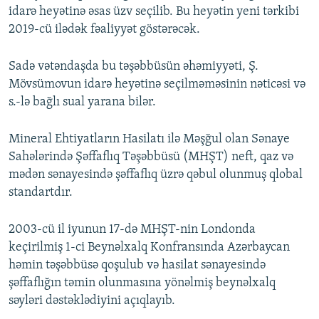
idarə heyətinə əsas üzv seçilib. Bu heyətin yeni tərkibi
2019-cü ilədək fəaliyyət göstərəcək.
Sadə vətəndaşda bu təşəbbüsün əhəmiyyəti, Ş.
Mövsümovun idarə heyətinə seçilməməsinin nəticəsi və
s.-lə bağlı sual yarana bilər.
Mineral Ehtiyatların Hasilatı ilə Məşğul olan Sənaye
Sahələrində Şəffaflıq Təşəbbüsü (MHŞT) neft, qaz və
mədən sənayesində şəffaflıq üzrə qəbul olunmuş qlobal
standartdır.
2003-cü il iyunun 17-də MHŞT-nin Londonda
keçirilmiş 1-ci Beynəlxalq Konfransında Azərbaycan
həmin təşəbbüsə qoşulub və hasilat sənayesində
şəffaflığın təmin olunmasına yönəlmiş beynəlxalq
səyləri dəstəklədiyini açıqlayıb.