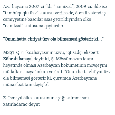
Azərbaycana 2007-ci ildə “namizəd”, 2009-cu ildə isə
“tamhüquqlu üzv” statusu verilsə də, ötən il vətəndaş
cəmiyyətinə basqılar əsas gətirildiyindən ölkə
“namizəd” statusuna qaytarılıb.
“Onun hətta ehtiyat üzv ola bilməməsi göstərir ki...”
MSŞT QHT koalisiyasının üzvü, iqtisadçı ekspert
Zöhrab İsmayıl
deyir ki, Ş. Mövsümovun idarə
heyətində olması Azərbaycan hökumətinin mövqeyini
müdafiə etməyə imkan verirdi: “Onun hətta ehtiyat üzv
ola bilməməsi göstərir ki, qurumda Azərbaycana
münasibət tam dəyişib”.
Z. İsmayıl ölkə statusunun aşağı salınmasını
xatırladaraq deyir: