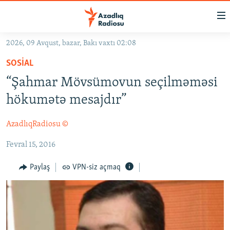
Keçid
linkləri
Əsas
2026, 09 Avqust, bazar, Bakı vaxtı 02:08
məzmuna
GÜNDƏM
SOSIAL
qayıt
#İZAHLA
Əsas
“Şahmar Mövsümovun seçilməməsi
KORRUPSIOMETR
naviqasiyaya
hökumətə mesajdır”
qayıt
#ƏSLINDƏ
Axtarışa
AzadlıqRadiosu ©
FƏRQƏ BAX
keç
Fevral 15, 2016
QANUNI DOĞRU
ARAŞDIRMA
Paylaş
VPN-siz açmaq
MULTIMEDIA
RADIO ARXIV
VIDEO
HAQQIMIZDA
FOTOQALEREYA
OXU ZALI