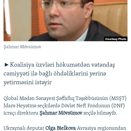
İNFOQRAFIKA
AZƏRBAYCAN ƏDƏBIYYATI KITABXANASI
MISSIYAMIZ
BIZI IZLƏ
KARIKATURA
İSLAM VƏ DEMOKRATIYA
PEŞƏ ETIKASI VƏ JURNALISTIKA STANDARTLARIMIZ
İZ - MƏDƏNIYYƏT PROQRAMI
MATERIALLARIMIZDAN ISTIFADƏ
AZADLIQRADIOSU MOBIL TELEFONUNUZDA
RFE/RL-in bütün saytları
Şahmar Mövsümov
BIZIMLƏ ƏLAQƏ
XƏBƏR BÜLLETENLƏRIMIZ
►Koalisiya üzvləri hökumətdən vətəndaş
cəmiyyəti ilə bağlı öhdəliklərini yerinə
yetirməsini istəyir
Qlobal Mədən Sənayesi Şəffaflıq Təşəbbüsünün (MSŞT)
İdarə Heyətinə seçkilərdə Dövlət Neft Fondunun (DNF)
icraçı direktoru
Şahmar Mövsümov
seçilə bilməyib.
Ukraynalı deputat
Olga Bielkova
Avrasiya regionundan