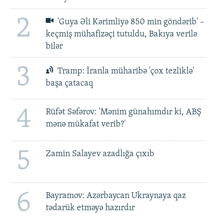
2
'Guya Əli Kərimliyə 850 min göndərib' –
keçmiş mühafizəçi tutuldu, Bakıya verilə
bilər
3
Tramp: İranla müharibə 'çox tezliklə'
başa çatacaq
4
Rüfət Səfərov: 'Mənim günahımdır ki, ABŞ
mənə mükafat verib?'
5
Zamin Salayev azadlığa çıxıb
6
Bayramov: Azərbaycan Ukraynaya qaz
tədarük etməyə hazırdır