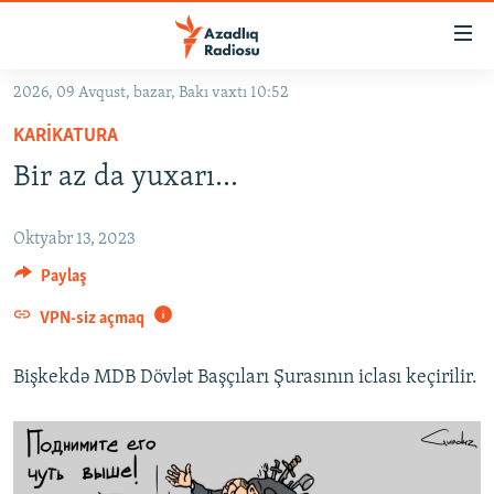
Keçid
linkləri
Əsas
2026, 09 Avqust, bazar, Bakı vaxtı 10:52
məzmuna
GÜNDƏM
KARIKATURA
qayıt
#İZAHLA
Əsas
Bir az da yuxarı...
KORRUPSIOMETR
naviqasiyaya
qayıt
#ƏSLINDƏ
Oktyabr 13, 2023
Axtarışa
FƏRQƏ BAX
Paylaş
keç
QANUNI DOĞRU
VPN-siz açmaq
ARAŞDIRMA
Bişkekdə MDB Dövlət Başçıları Şurasının iclası keçirilir.
MULTIMEDIA
RADIO ARXIV
VIDEO
HAQQIMIZDA
FOTOQALEREYA
OXU ZALI