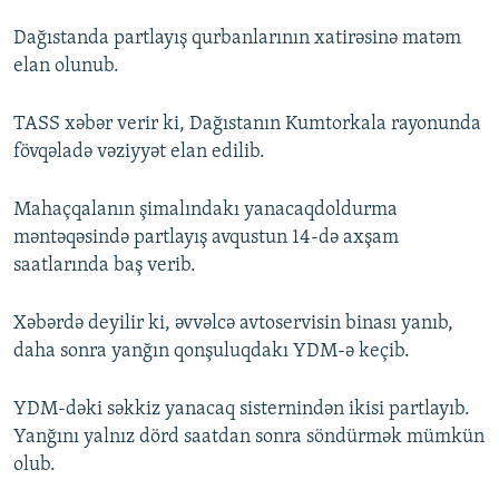
Dağıstanda partlayış qurbanlarının xatirəsinə matəm
elan olunub.
TASS xəbər verir ki, Dağıstanın Kumtorkala rayonunda
fövqəladə vəziyyət elan edilib.
Mahaçqalanın şimalındakı yanacaqdoldurma
məntəqəsində partlayış avqustun 14-də axşam
saatlarında baş verib.
Xəbərdə deyilir ki, əvvəlcə avtoservisin binası yanıb,
daha sonra yanğın qonşuluqdakı YDM-ə keçib.
YDM-dəki səkkiz yanacaq sisternindən ikisi partlayıb.
Yanğını yalnız dörd saatdan sonra söndürmək mümkün
olub.