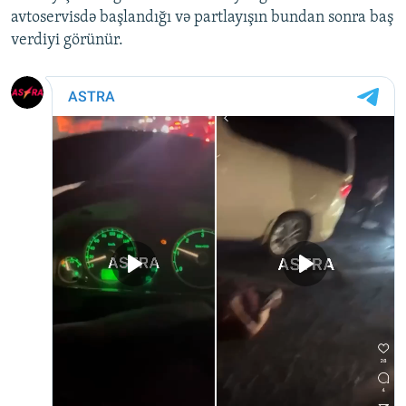
avtoservisdə başlandığı və partlayışın bundan sonra baş
verdiyi görünür.