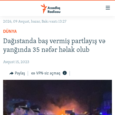
Keçid
linkləri
Əsas
2026, 09 Avqust, bazar, Bakı vaxtı 13:27
məzmuna
GÜNDƏM
DÜNYA
qayıt
#İZAHLA
Əsas
Dağıstanda baş vermiş partlayış və
KORRUPSIOMETR
naviqasiyaya
yanğında 35 nəfər həlak olub
qayıt
#ƏSLINDƏ
Axtarışa
Avqust 15, 2023
FƏRQƏ BAX
keç
QANUNI DOĞRU
Paylaş
VPN-siz açmaq
ARAŞDIRMA
MULTIMEDIA
RADIO ARXIV
VIDEO
HAQQIMIZDA
FOTOQALEREYA
OXU ZALI