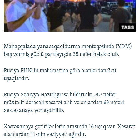
İNFOQRAFIKA
AZƏRBAYCAN ƏDƏBIYYATI KITABXANASI
MISSIYAMIZ
BIZI IZLƏ
KARIKATURA
İSLAM VƏ DEMOKRATIYA
PEŞƏ ETIKASI VƏ JURNALISTIKA STANDARTLARIMIZ
İZ - MƏDƏNIYYƏT PROQRAMI
MATERIALLARIMIZDAN ISTIFADƏ
AZADLIQRADIOSU MOBIL TELEFONUNUZDA
RFE/RL-in bütün saytları
Mahaçqalada yanacaqdoldurma məntəqəsində (YDM)
BIZIMLƏ ƏLAQƏ
baş vermiş güclü partlayışda 35 nəfər həlak olub.
XƏBƏR BÜLLETENLƏRIMIZ
Rusiya FHN-in məlumatına görə ölənlərdən üçü
uşaqlardır.
Rusiya Səhiyyə Nazirliyi isə bildirir ki, 80 nəfər
müxtəlif dərəcəli xəsarət alıb və onlardan 63 nəfəri
xəstəxanaya yerləşdirilib.
Xəstəxanaya gətirilənlərin arasında 16 uşaq var. Xəsarət
alanlardan 11-nin vəziyyəti ağırdır.