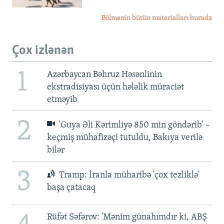
Bölmənin bütün materialları burada
Çox izlənən
1
Azərbaycan Bəhruz Həsənlinin
ekstradisiyası üçün hələlik müraciət
etməyib
2
'Guya Əli Kərimliyə 850 min göndərib' –
keçmiş mühafizəçi tutuldu, Bakıya verilə
bilər
3
Tramp: İranla müharibə 'çox tezliklə'
başa çatacaq
Rüfət Səfərov: 'Mənim günahımdır ki, ABŞ