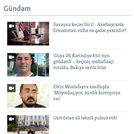
Gündəm
Savaşsız keçən bir il - Azərbaycanla
Ermənistan sülhə nə qədər yaxındır?
'Guya Əli Kərimliyə 850 min
göndərib' – keçmiş mühafizəçi
tutuldu, Bakıya verilə bilər
Elvin Mustafayev azadlıqda:
'Milyonluq yox, minlik korrupsiya
var'
Gürcüstan ali təhsili pulsuz etdi