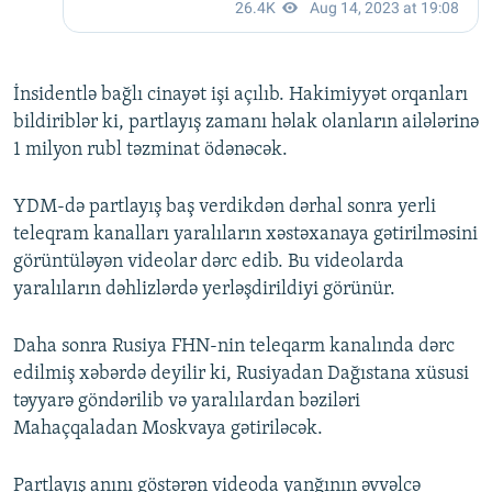
İnsidentlə bağlı cinayət işi açılıb. Hakimiyyət orqanları
bildiriblər ki, partlayış zamanı həlak olanların ailələrinə
1 milyon rubl təzminat ödənəcək.
YDM-də partlayış baş verdikdən dərhal sonra yerli
teleqram kanalları yaralıların xəstəxanaya gətirilməsini
görüntüləyən videolar dərc edib. Bu videolarda
yaralıların dəhlizlərdə yerləşdirildiyi görünür.
Daha sonra Rusiya FHN-nin teleqarm kanalında dərc
edilmiş xəbərdə deyilir ki, Rusiyadan Dağıstana xüsusi
təyyarə göndərilib və yaralılardan bəziləri
Mahaçqaladan Moskvaya gətiriləcək.
Partlayış anını göstərən videoda yanğının əvvəlcə