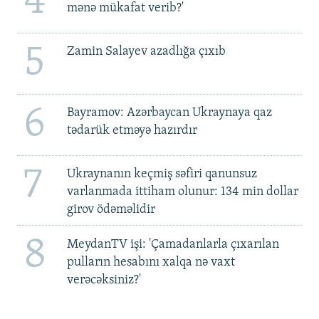
4
mənə mükafat verib?'
5
Zamin Salayev azadlığa çıxıb
6
Bayramov: Azərbaycan Ukraynaya qaz
tədarük etməyə hazırdır
7
Ukraynanın keçmiş səfiri qanunsuz
varlanmada ittiham olunur: 134 min dollar
girov ödəməlidir
8
MeydanTV işi: 'Çamadanlarla çıxarılan
pulların hesabını xalqa nə vaxt
verəcəksiniz?'