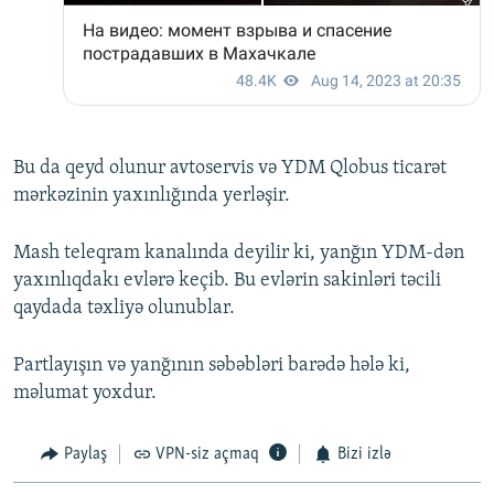
Bu da qeyd olunur avtoservis və YDM Qlobus ticarət
mərkəzinin yaxınlığında yerləşir.
Mash teleqram kanalında deyilir ki, yanğın YDM-dən
yaxınlıqdakı evlərə keçib. Bu evlərin sakinləri təcili
qaydada təxliyə olunublar.
Partlayışın və yanğının səbəbləri barədə hələ ki,
məlumat yoxdur.
Paylaş
VPN-siz açmaq
Bizi izlə