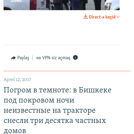
0:00
0:24:06
Direct-ə keçid
EMBED
PAYLAŞ
Paylaş
VPN-siz açmaq
Aprel 12, 2017
Погром в темноте: в Бишкеке под покровом ночи неизвестные на тракторе снесли три десятка частных домов
Погром в темноте: в Бишкеке
EMBED
PAYLAŞ
под покровом ночи
неизвестные на тракторе
снесли три десятка частных
домов