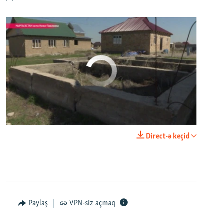
No media source currently available
0:00
0:03:43
Direct-ə keçid
EMBED
PAYLAŞ
Настоящее Время. 11 апреля
EMBED
PAYLAŞ
Paylaş
VPN-siz açmaq