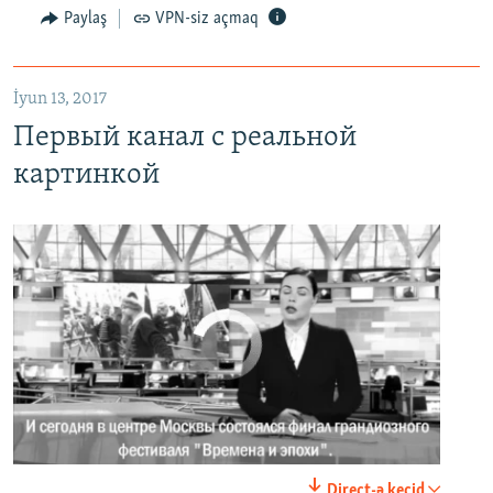
Первый канал с реальной картинкой
Paylaş
VPN-siz açmaq
EMBED
PAYLAŞ
İyun 13, 2017
Первый канал с реальной
картинкой
No media source currently available
0:00
0:02:18
Direct-ə keçid