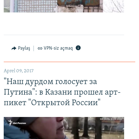
0:00
0:24:27
EMBED
PAYLAŞ
Paylaş
VPN-siz açmaq
"Наш дурдом голосует за Путина": в Казани прошел арт-пикет "Открытой России"
EMBED
PAYLAŞ
Aprel 09, 2017
"Наш дурдом голосует за
Путина": в Казани прошел арт-
пикет "Открытой России"