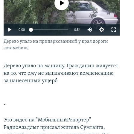
No media source currently available
İNFOQRAFIKA
AZƏRBAYCAN ƏDƏBIYYATI KITABXANASI
MISSIYAMIZ
BIZI IZLƏ
KARIKATURA
İSLAM VƏ DEMOKRATIYA
PEŞƏ ETIKASI VƏ JURNALISTIKA STANDARTLARIMIZ
İZ - MƏDƏNIYYƏT PROQRAMI
MATERIALLARIMIZDAN ISTIFADƏ
0:00
0:54
AZADLIQRADIOSU MOBIL TELEFONUNUZDA
RFE/RL-in bütün saytları
Дерево упало на припаркованный у края дороги
автомобиль
BIZIMLƏ ƏLAQƏ
XƏBƏR BÜLLETENLƏRIMIZ
Дерево упало на машину. Гражданин жалуется
на то, что ему не выплачивают компенсацию
за нанесенный ущерб
-
Это видео на "МобильныйРепортер"
РадиоАзадлыг прислал житель Сумгаита,