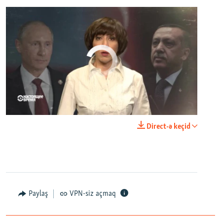
No media source currently available
0:00
0:23:44
Direct-ə keçid
EMBED
PAYLAŞ
Paylaş
VPN-siz açmaq
Домик у океана. Как выглядит вилла для Людмилы Путиной – репортаж с юга Франции
EMBED
PAYLAŞ