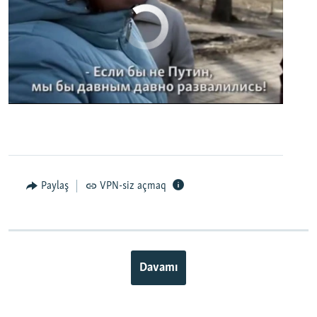
No media source currently available
0:00
0:02:32
EMBED
PAYLAŞ
Paylaş
VPN-siz açmaq
Davamı