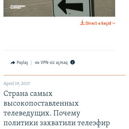
0:00
0:21:34
Direct-ə keçid
EMBED
PAYLAŞ
Paylaş
VPN-siz açmaq
Aprel 19, 2017
Страна самых высокопоставленных телеведущих. Почему политики захватили телеэфир Украины
Страна самых
EMBED
PAYLAŞ
высокопоставленных
телеведущих. Почему
политики захватили телеэфир