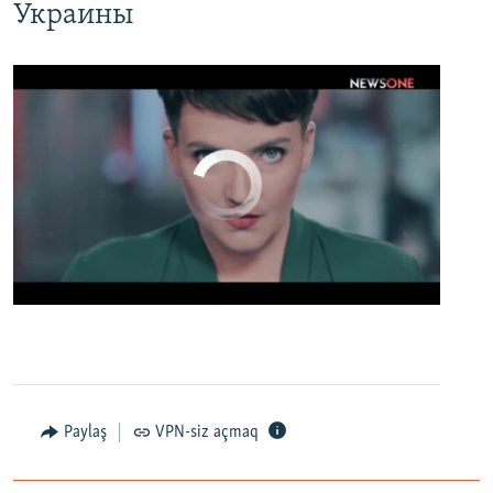
Украины
No media source currently available
0:00
0:02:13
EMBED
PAYLAŞ
Настоящее Время. 19 апреля
EMBED
PAYLAŞ
Paylaş
VPN-siz açmaq