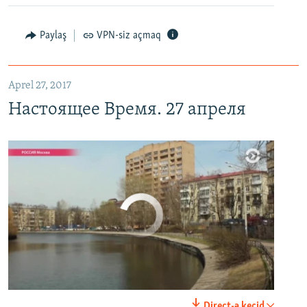
Настоящее Время. 27 апреля
EMBED
PAYLAŞ
Paylaş
VPN-siz açmaq
Aprel 27, 2017
Настоящее Время. 27 апреля
No media source currently available
0:00
0:29:00
Direct-ə keçid