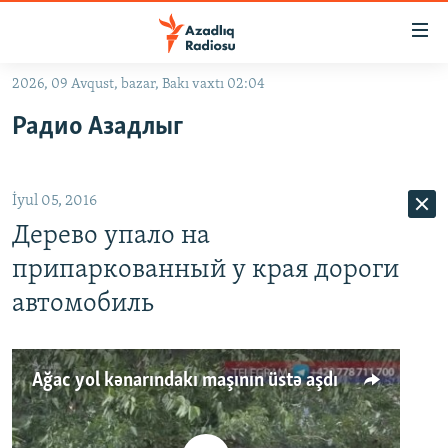
Keçid
linkləri
Əsas
2026, 09 Avqust, bazar, Bakı vaxtı 02:04
məzmuna
GÜNDƏM
Радио Азадлыг
qayıt
#İZAHLA
Əsas
KORRUPSIOMETR
naviqasiyaya
İyul 05, 2016
qayıt
#ƏSLINDƏ
Axtarışa
Дерево упало на
FƏRQƏ BAX
keç
припаркованный у края дороги
QANUNI DOĞRU
автомобиль
ARAŞDIRMA
MULTIMEDIA
Ağac yol kənarındakı maşının üstə aşdı
RADIO ARXIV
VIDEO
HAQQIMIZDA
FOTOQALEREYA
OXU ZALI