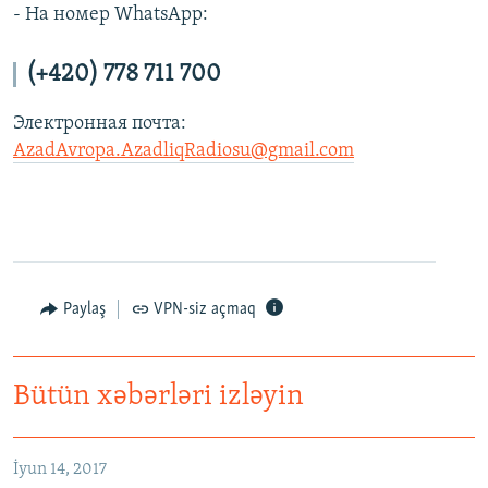
- На номер WhatsApp:
(+420) 778 711 700
Электронная почта:
AzadAvropa.AzadliqRadiosu@gmail.com
Paylaş
VPN-siz açmaq
Bütün xəbərləri izləyin
Как украинские "беркутовцы" с Майдана стали ОМОНом с Тверской
EMBED
PAYLAŞ
İyun 14, 2017