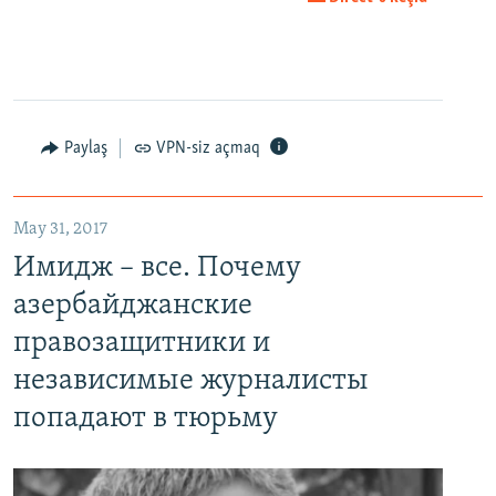
EMBED
PAYLAŞ
Paylaş
VPN-siz açmaq
May 31, 2017
Имидж – все. Почему азербайджанские правозащитники и независимые журналисты попадают в тюрьму
Имидж – все. Почему
EMBED
PAYLAŞ
азербайджанские
правозащитники и
независимые журналисты
попадают в тюрьму