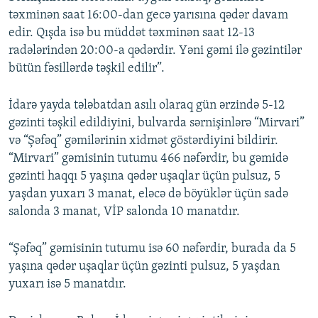
təxminən saat 16:00-dan gecə yarısına qədər davam
edir. Qışda isə bu müddət təxminən saat 12-13
radələrindən 20:00-a qədərdir. Yəni gəmi ilə gəzintilər
bütün fəsillərdə təşkil edilir”.
İdarə yayda tələbatdan asılı olaraq gün ərzində 5-12
gəzinti təşkil edildiyini, bulvarda sərnişinlərə “Mirvari”
və “Şəfəq” gəmilərinin xidmət göstərdiyini bildirir.
“Mirvari” gəmisinin tutumu 466 nəfərdir, bu gəmidə
gəzinti haqqı 5 yaşına qədər uşaqlar üçün pulsuz, 5
yaşdan yuxarı 3 manat, eləcə də böyüklər üçün sadə
salonda 3 manat, VİP salonda 10 manatdır.
“Şəfəq” gəmisinin tutumu isə 60 nəfərdir, burada da 5
yaşına qədər uşaqlar üçün gəzinti pulsuz, 5 yaşdan
yuxarı isə 5 manatdır.