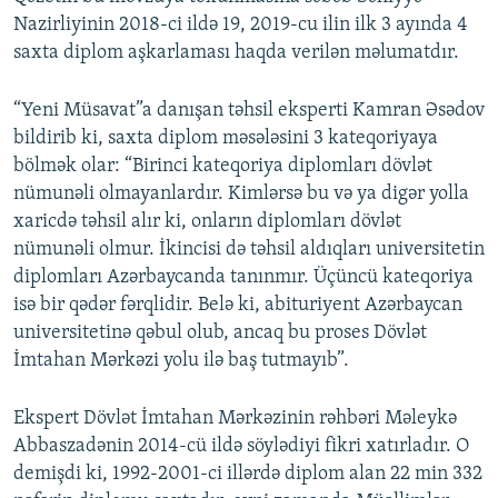
Nazirliyinin 2018-ci ildə 19, 2019-cu ilin ilk 3 ayında 4
saxta diplom aşkarlaması haqda verilən məlumatdır.
“Yeni Müsavat”a danışan təhsil eksperti Kamran Əsədov
bildirib ki, saxta diplom məsələsini 3 kateqoriyaya
bölmək olar: “Birinci kateqoriya diplomları dövlət
nümunəli olmayanlardır. Kimlərsə bu və ya digər yolla
xaricdə təhsil alır ki, onların diplomları dövlət
nümunəli olmur. İkincisi də təhsil aldıqları universitetin
diplomları Azərbaycanda tanınmır. Üçüncü kateqoriya
isə bir qədər fərqlidir. Belə ki, abituriyent Azərbaycan
universitetinə qəbul olub, ancaq bu proses Dövlət
İmtahan Mərkəzi yolu ilə baş tutmayıb”.
Ekspert Dövlət İmtahan Mərkəzinin rəhbəri Məleykə
Abbaszadənin 2014-cü ildə söylədiyi fikri xatırladır. O
demişdi ki, 1992-2001-ci illərdə diplom alan 22 min 332