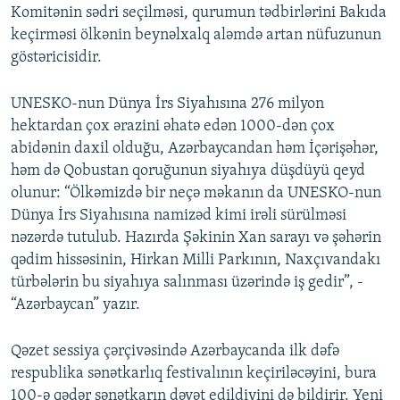
Komitənin sədri seçilməsi, qurumun tədbirlərini Bakıda
keçirməsi ölkənin beynəlxalq aləmdə artan nüfuzunun
göstəricisidir.
UNESKO-nun Dünya İrs Siyahısına 276 milyon
hektardan çox ərazini əhatə edən 1000-dən çox
abidənin daxil olduğu, Azərbaycandan həm İçərişəhər,
həm də Qobustan qoruğunun siyahıya düşdüyü qeyd
olunur: “Ölkəmizdə bir neçə məkanın da UNESKO-nun
Dünya İrs Siyahısına namizəd kimi irəli sürülməsi
nəzərdə tutulub. Hazırda Şəkinin Xan sarayı və şəhərin
qədim hissəsinin, Hirkan Milli Parkının, Naxçıvandakı
türbələrin bu siyahıya salınması üzərində iş gedir”, -
“Azərbaycan” yazır.
Qəzet sessiya çərçivəsində Azərbaycanda ilk dəfə
respublika sənətkarlıq festivalının keçiriləcəyini, bura
100-ə qədər sənətkarın dəvət edildiyini də bildirir. Yeni