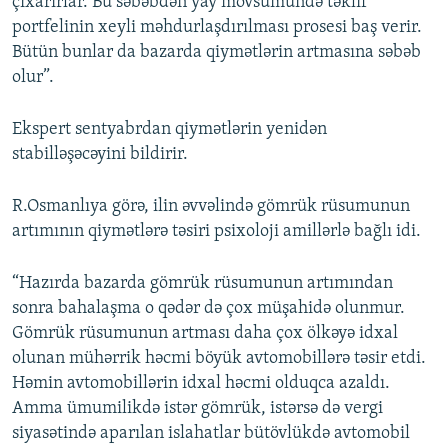
çıxarırlar. Bu səbəbdən yay mövsümündə təklif
portfelinin xeyli məhdurlaşdırılması prosesi baş verir.
Bütün bunlar da bazarda qiymətlərin artmasına səbəb
olur”.
Ekspert sentyabrdan qiymətlərin yenidən
stabilləşəcəyini bildirir.
R.Osmanlıya görə, ilin əvvəlində gömrük rüsumunun
artımının qiymətlərə təsiri psixoloji amillərlə bağlı idi.
“Hazırda bazarda gömrük rüsumunun artımından
sonra bahalaşma o qədər də çox müşahidə olunmur.
Gömrük rüsumunun artması daha çox ölkəyə idxal
olunan mühərrik həcmi böyük avtomobillərə təsir etdi.
Həmin avtomobillərin idxal həcmi olduqca azaldı.
Amma ümumilikdə istər gömrük, istərsə də vergi
siyasətində aparılan islahatlar bütövlükdə avtomobil