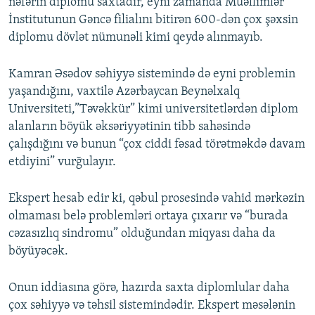
nəfərin diplomu saxtadır, eyni zamanda Müəllimlər
İnstitutunun Gəncə filialını bitirən 600-dən çox şəxsin
diplomu dövlət nümunəli kimi qeydə alınmayıb.
Kamran Əsədov səhiyyə sistemində də eyni problemin
yaşandığını, vaxtilə Azərbaycan Beynəlxalq
Universiteti,”Təvəkkür” kimi universitetlərdən diplom
alanların böyük əksəriyyətinin tibb sahəsində
çalışdığını və bunun “çox ciddi fəsad törətməkdə davam
etdiyini” vurğulayır.
Ekspert hesab edir ki, qəbul prosesində vahid mərkəzin
olmaması belə problemləri ortaya çıxarır və “burada
cəzasızlıq sindromu” olduğundan miqyası daha da
böyüyəcək.
Onun iddiasına görə, hazırda saxta diplomlular daha
çox səhiyyə və təhsil sistemindədir. Ekspert məsələnin