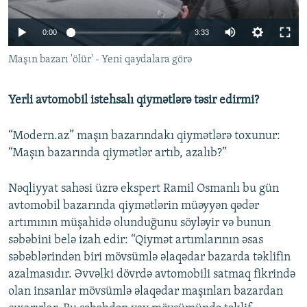
İNFOQRAFIKA
AZƏRBAYCAN ƏDƏBIYYATI KITABXANASI
MISSIYAMIZ
BIZI IZLƏ
0:00
3:33
KARIKATURA
İSLAM VƏ DEMOKRATIYA
PEŞƏ ETIKASI VƏ JURNALISTIKA STANDARTLARIMIZ
Maşın bazarı 'ölür' - Yeni qaydalara görə
İZ - MƏDƏNIYYƏT PROQRAMI
MATERIALLARIMIZDAN ISTIFADƏ
AZADLIQRADIOSU MOBIL TELEFONUNUZDA
RFE/RL-in bütün saytları
Yerli avtomobil istehsalı qiymətlərə təsir edirmi?
BIZIMLƏ ƏLAQƏ
“Modern.az” maşın bazarındakı qiymətlərə toxunur:
XƏBƏR BÜLLETENLƏRIMIZ
“Maşın bazarında qiymətlər artıb, azalıb?”
Nəqliyyat sahəsi üzrə ekspert Ramil Osmanlı bu gün
avtomobil bazarında qiymətlərin müəyyən qədər
artımının müşahidə olunduğunu söyləyir və bunun
səbəbini belə izah edir: “Qiymət artımlarının əsas
səbəblərindən biri mövsümlə əlaqədar bazarda təklifin
azalmasıdır. Əvvəlki dövrdə avtomobili satmaq fikrində
olan insanlar mövsümlə əlaqədar maşınları bazardan