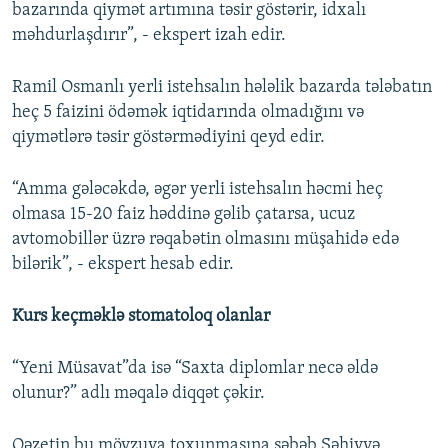
bazarında qiymət artımına təsir göstərir, idxalı
məhdurlaşdırır”, - ekspert izah edir.
Ramil Osmanlı yerli istehsalın hələlik bazarda tələbatın
heç 5 faizini ödəmək iqtidarında olmadığını və
qiymətlərə təsir göstərmədiyini qeyd edir.
“Amma gələcəkdə, əgər yerli istehsalın həcmi heç
olmasa 15-20 faiz həddinə gəlib çatarsa, ucuz
avtomobillər üzrə rəqabətin olmasını müşahidə edə
bilərik”, - ekspert hesab edir.
Kurs keçməklə stomatoloq olanlar
“Yeni Müsavat”da isə “Saxta diplomlar necə əldə
olunur?” adlı məqalə diqqət çəkir.
Qəzetin bu mövzuya toxunmasına səbəb Səhiyyə