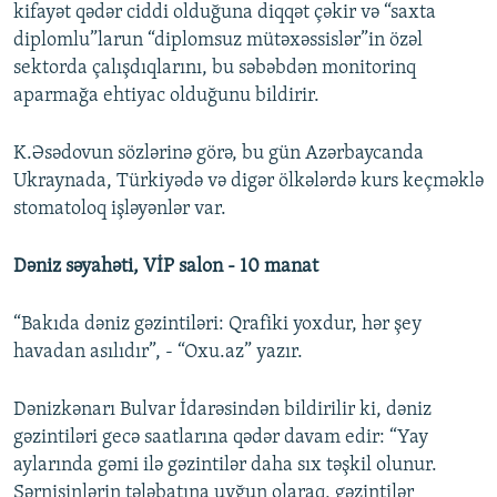
kifayət qədər ciddi olduğuna diqqət çəkir və “saxta
diplomlu”larun “diplomsuz mütəxəssislər”in özəl
sektorda çalışdıqlarını, bu səbəbdən monitorinq
aparmağa ehtiyac olduğunu bildirir.
K.Əsədovun sözlərinə görə, bu gün Azərbaycanda
Ukraynada, Türkiyədə və digər ölkələrdə kurs keçməklə
stomatoloq işləyənlər var.
Dəniz səyahəti, VİP salon - 10 manat
“Bakıda dəniz gəzintiləri: Qrafiki yoxdur, hər şey
havadan asılıdır”, - “Oxu.az” yazır.
Dənizkənarı Bulvar İdarəsindən bildirilir ki, dəniz
gəzintiləri gecə saatlarına qədər davam edir: “Yay
aylarında gəmi ilə gəzintilər daha sıx təşkil olunur.
Sərnişinlərin tələbatına uyğun olaraq, gəzintilər