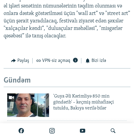
əl işləri sənətinin nümunələrinin təqdim olunması və
onlara dəstək göstərilməsi üçün "wall art” və "street art”
üçün şərait yaradılacaq, festivalı ziyarət edən şəxslər
"xalçaçılar kəndi”, "dulusçular məhəlləsi”, "misgərlər
qəsəbəsi” ilə tanış olacaqlar.
Paylaş
VPN-siz açmaq
Bizi izlə
Gündəm
'Guya Əli Kərimliyə 850 min
göndərib' – keçmiş mühafizəçi
tutuldu, Bakıya verilə bilər
Elvin Mustafayev azadlıqda:
'Milyonluq yox, minlik korrupsiya