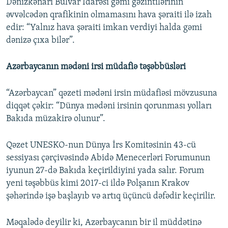
Dənizkənarı Bulvar İdarəsi gəmi gəzintilərinin
əvvəlcədən qrafikinin olmamasını hava şəraiti ilə izah
edir: “Yalnız hava şəraiti imkan verdiyi halda gəmi
dənizə çıxa bilər”.
Azərbaycanın mədəni irsi müdafiə təşəbbüsləri
“Azərbaycan” qəzeti mədəni irsin müdafiəsi mövzusuna
diqqət çəkir: “Dünya mədəni irsinin qorunması yolları
Bakıda müzakirə olunur”.
Qəzet UNESKO-nun Dünya İrs Komitəsinin 43-cü
sessiyası çərçivəsində Abidə Menecerləri Forumunun
iyunun 27-də Bakıda keçirildiyini yada salır. Forum
yeni təşəbbüs kimi 2017-ci ildə Polşanın Krakov
şəhərində işə başlayıb və artıq üçüncü dəfədir keçirilir.
Məqalədə deyilir ki, Azərbaycanın bir il müddətinə