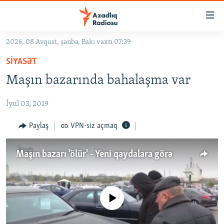
Keçid
linkləri
Əsas
2026, 08 Avqust, şənbə, Bakı vaxtı 07:39
məzmuna
GÜNDƏM
SIYASƏT
qayıt
#İZAHLA
Əsas
Maşın bazarında bahalaşma var
KORRUPSIOMETR
naviqasiyaya
qayıt
İyul 03, 2019
#ƏSLINDƏ
Axtarışa
FƏRQƏ BAX
Paylaş
VPN-siz açmaq
keç
QANUNI DOĞRU
Maşın bazarı 'ölür' - Yeni qaydalara görə
ARAŞDIRMA
MULTIMEDIA
RADIO ARXIV
VIDEO
No media source currently available
HAQQIMIZDA
FOTOQALEREYA
OXU ZALI