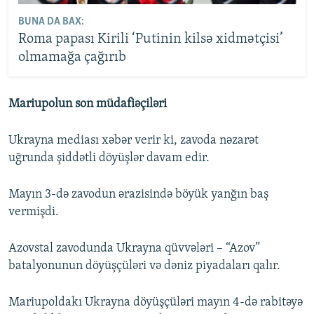
BUNA DA BAX:
Roma papası Kirili ‘Putinin kilsə xidmətçisi’
olmamağa çağırıb
Mariupolun son müdafiəçiləri
Ukrayna mediası xəbər verir ki, zavoda nəzarət
uğrunda şiddətli döyüşlər davam edir.
Mayın 3-də zavodun ərazisində böyük yanğın baş
vermişdi.
Azovstal zavodunda Ukrayna qüvvələri – “Azov”
batalyonunun döyüşçüləri və dəniz piyadaları qalır.
Mariupoldakı Ukrayna döyüşçüləri mayın 4-də rabitəyə