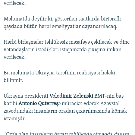
veriləcək.
Məlumatda deyilir ki, göstərilən saatlarda birtərəfli
qaydada bütün hərbi əməliyyatlar dayandırılacaq.
Hərbi birləşmələr təhlükəsiz məsafəyə çəkiləcək və dinc
vətəndaşların istədikləri istiqamətdə çıxışına imkan
veriləcək.
Bu məlumata Ukrayna tərəfinin reaksiyası hələki
bilinmir.
Ukrayna prezidenti
Volodimir Zelenski
BMT-nin baş
katibi
Antonio Quterreş
ə müraciət edərək Azovstal
zavodundakı insanların oradan çıxarılmasında kömək
istəmişdi:
"Orda olan insanların həyatı təhlükədə olmaqda davam