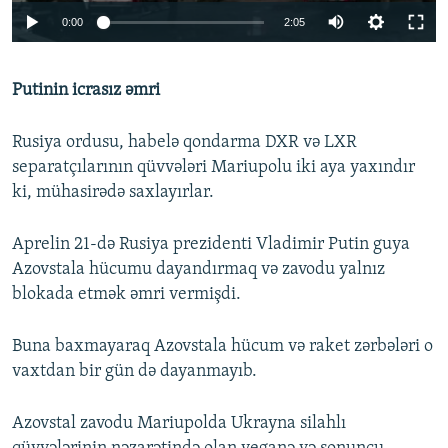
Auto
0:00
2:05
240p
Putinin icrasız əmri
360p
Auto
240p
360p
480p
480p
Rusiya ordusu, habelə qondarma DXR və LXR
720p
separatçılarının qüvvələri Mariupolu iki aya yaxındır
720p
1080p
ki, mühasirədə saxlayırlar.
1080p
Aprelin 21-də Rusiya prezidenti Vladimir Putin guya
Azovstala hücumu dayandırmaq və zavodu yalnız
blokada etmək əmri vermişdi.
Buna baxmayaraq Azovstala hücum və raket zərbələri o
vaxtdan bir gün də dayanmayıb.
Azovstal zavodu Mariupolda Ukrayna silahlı