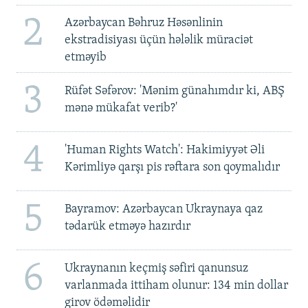
2
Azərbaycan Bəhruz Həsənlinin
ekstradisiyası üçün hələlik müraciət
etməyib
3
Rüfət Səfərov: 'Mənim günahımdır ki, ABŞ
mənə mükafat verib?'
4
'Human Rights Watch': Hakimiyyət Əli
Kərimliyə qarşı pis rəftara son qoymalıdır
5
Bayramov: Azərbaycan Ukraynaya qaz
tədarük etməyə hazırdır
6
Ukraynanın keçmiş səfiri qanunsuz
varlanmada ittiham olunur: 134 min dollar
girov ödəməlidir