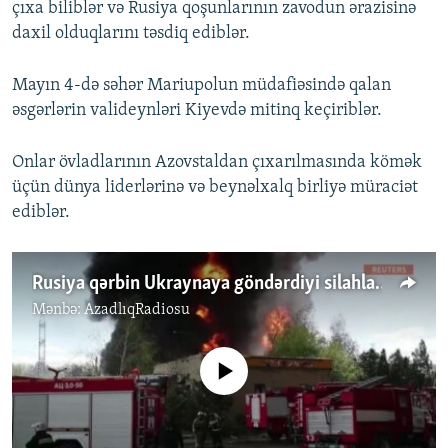
çıxa biliblər və Rusiya qoşunlarının zavodun ərazisinə
daxil olduqlarını təsdiq ediblər.
Mayın 4-də səhər Mariupolun müdafiəsində qalan
əsgərlərin valideynləri Kiyevdə mitinq keçiriblər.
Onlar övladlarının Azovstaldan çıxarılmasında kömək
üçün dünya liderlərinə və beynəlxalq birliyə müraciət
ediblər.
Rusiya qərbin Ukraynaya göndərdiyi silahları yolda vurmaqla hədələyir
Mənbə:
AzadlıqRadiosu
No media source currently available