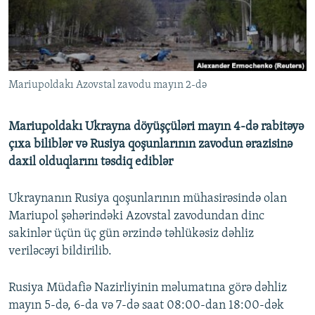
İNFOQRAFIKA
AZƏRBAYCAN ƏDƏBIYYATI KITABXANASI
MISSIYAMIZ
BIZI IZLƏ
KARIKATURA
İSLAM VƏ DEMOKRATIYA
PEŞƏ ETIKASI VƏ JURNALISTIKA STANDARTLARIMIZ
İZ - MƏDƏNIYYƏT PROQRAMI
MATERIALLARIMIZDAN ISTIFADƏ
Mariupoldakı Azovstal zavodu mayın 2-də
AZADLIQRADIOSU MOBIL TELEFONUNUZDA
RFE/RL-in bütün saytları
BIZIMLƏ ƏLAQƏ
Mariupoldakı Ukrayna döyüşçüləri mayın 4-də rabitəyə
XƏBƏR BÜLLETENLƏRIMIZ
çıxa biliblər və Rusiya qoşunlarının zavodun ərazisinə
daxil olduqlarını təsdiq ediblər
Ukraynanın Rusiya qoşunlarının mühasirəsində olan
Mariupol şəhərindəki Azovstal zavodundan dinc
sakinlər üçün üç gün ərzində təhlükəsiz dəhliz
veriləcəyi bildirilib.
Rusiya Müdafiə Nazirliyinin məlumatına görə dəhliz
mayın 5-də, 6-da və 7-də saat 08:00-dan 18:00-dək