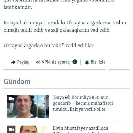
qüvvələrinin nəzarətində olan yeganə və sonuncu
istehkamdır.
Rusiya hakimiyyəti oradakı Ukrayna əsgərlərinə təslim
olmağı təklif edib və sağ qalacaqlarını vəd edib.
Ukrayna əsgərləri bu təklifi rədd ediblər.
Paylaş
VPN-siz açmaq
Bizi izlə
Gündəm
'Guya Əli Kərimliyə 850 min
göndərib' – keçmiş mühafizəçi
tutuldu, Bakıya verilə bilər
Elvin Mustafayev azadlıqda: