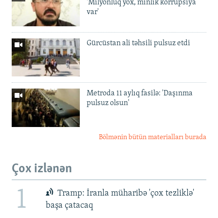
'Milyonluq yox, minlik korrupsiya
var'
Gürcüstan ali təhsili pulsuz etdi
Metroda 11 aylıq fasilə: 'Daşınma
pulsuz olsun'
Bölmənin bütün materialları burada
Çox izlənən
1
Tramp: İranla müharibə 'çox tezliklə'
başa çatacaq