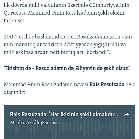
ilk dövrdə milli valyutanın üzərində Cümhuriyyətinin
Qurucusu Məmməd Əmin Rəsulzadənin şəkli əksini
tapmışdı.
2000-ci illər başlanandan bəri Rəsulzadənin şəkli olan
min manatlıqlar tədricən dövriyyədən yığışdırıldı və
milli əskinaslardan neft buruqları “borlandı”.
“İkisinin də - Rəsuzladənin də, Əliyevin də şəkli olsun”
Məmməd Əmin Rəsulzadənin nəvəsi
Rais Rəsulzadə
belə
düşünür:
Rəis Rəsulzadə: 'Hər ikisinin şəkli olmalıdır. Ayrıseçkilik etmək lazım deyil'
Mənbə:
AzadlıqRadiosu
No media source currently available