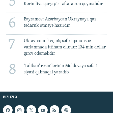
5
Kərimliyə qarşı pis rəftara son qoymalıdır
6
Bayramov: Azərbaycan Ukraynaya qaz
tədarük etməyə hazırdır
7
Ukraynanın keçmiş səfiri qanunsuz
varlanmada ittiham olunur: 134 min dollar
girov ödəməlidir
8
'Taliban' rəsmilərinin Moldovaya səfəri
siyasi qalmaqal yaradıb
BIZI IZLƏ