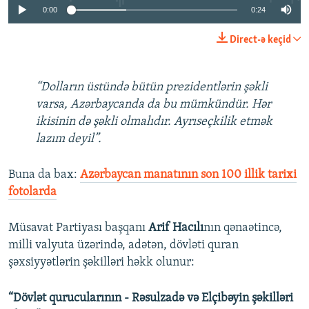
0:00
0:24
Direct-ə keçid
“Dolların üstündə bütün prezidentlərin şəkli
varsa, Azərbaycanda da bu mümkündür. Hər
ikisinin də şəkli olmalıdır. Ayrıseçkilik etmək
lazım deyil”.
Buna da bax:​
Azərbaycan manatının son 100 illik tarixi
fotolarda
Müsavat Partiyası başqanı
Arif Hacılı
nın qənaətincə,
milli valyuta üzərində, adətən, dövləti quran
şəxsiyyətlərin şəkilləri həkk olunur:
“Dövlət qurucularının - Rəsulzadə və Elçibəyin şəkilləri