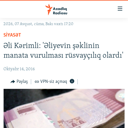
Keçid
linkləri
Əsas
2026, 07 Avqust, cümə, Bakı vaxtı 17:20
məzmuna
GÜNDƏM
SIYASƏT
qayıt
#İZAHLA
Əsas
Əli Kərimli: 'Əliyevin şəklinin
KORRUPSIOMETR
naviqasiyaya
manata vurulması rüsvayçılıq olardı'
qayıt
#ƏSLINDƏ
Axtarışa
Oktyabr 14, 2016
FƏRQƏ BAX
keç
QANUNI DOĞRU
Paylaş
VPN-siz açmaq
ARAŞDIRMA
MULTIMEDIA
RADIO ARXIV
VIDEO
HAQQIMIZDA
FOTOQALEREYA
OXU ZALI