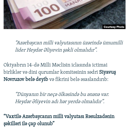
İNFOQRAFIKA
AZƏRBAYCAN ƏDƏBIYYATI KITABXANASI
MISSIYAMIZ
BIZI IZLƏ
KARIKATURA
İSLAM VƏ DEMOKRATIYA
PEŞƏ ETIKASI VƏ JURNALISTIKA STANDARTLARIMIZ
İZ - MƏDƏNIYYƏT PROQRAMI
MATERIALLARIMIZDAN ISTIFADƏ
AZADLIQRADIOSU MOBIL TELEFONUNUZDA
RFE/RL-in bütün saytları
“Azərbaycan milli valyutasının üzərində ümumilli
BIZIMLƏ ƏLAQƏ
lider Heydər Əliyevin şəkli olmalıdır”.
XƏBƏR BÜLLETENLƏRIMIZ
Oktyabrın 14-də Milli Məclisin iclasında ictimai
birliklər və dini qurumlar komitəsinin sədri
Siyavuş
Novruzov belə deyib
və fikrini belə əsaslandırıb:
“Dünyanın bir neçə ölkəsində bu ənənə var.
Heydər Əliyevin adı hər yerdə olmalıdır”.
“Vaxtilə Azərbaycanın milli valyutası Rəsulzadənin
şəkilləri ilə çap olunub”