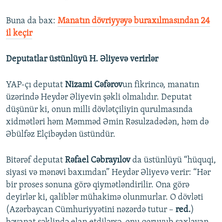
Buna da bax:​
Manatın dövriyyəyə buraxılmasından 24
il keçir
Deputatlar üstünlüyü H. Əliyevə verirlər
YAP-çı deputat
Nizami Cəfərov
un fikrincə, manatın
üzərində Heydər Əliyevin şəkli olmalıdır. Deputat
düşünür ki, onun milli dövlətçiliyin qurulmasında
xidmətləri həm Məmməd Əmin Rəsulzadədən, həm də
Əbülfəz Elçibəydən üstündür.
Bitərəf deputat
Rəfael Cəbrayılov
da üstünlüyü “hüquqi,
siyasi və mənəvi baxımdan” Heydər Əliyevə verir: “Hər
bir proses sonuna görə qiymətləndirilir. Ona görə
deyirlər ki, qaliblər mühakimə olunmurlar. O dövləti
(Azərbaycan Cümhuriyyətini nəzərdə tutur –
red.
)