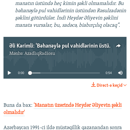
manatın üstündə heç kimin şəkli olmamalıdır. Bu
bəhanəylə pul vahidlərinin üstündən Rəsulzadənin
şəklini götürdülər. İndi Heydər Əliyevin şəklini
manata vursalar, bu, sadəcə, biabırçılıq olacaq”.
Əli Kərimli: 'Bəhanəylə pul vahidlərinin üstündən Rəsulzadənin şəklini götürdülər'
Mənbə:
AzadlıqRadiosu
No media source currently available
0:00
0:54
Direct-ə keçid
Buna da bax:​
'Manatın üzərində Heydər Əliyevin şəkli
olmalıdır'
Azərbaycan 1991-ci ildə müstəqillik qazanandan sonra