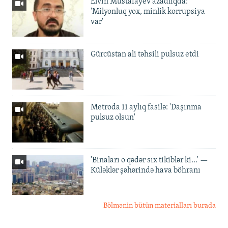
Elvin Mustafayev azadlıqda:
'Milyonluq yox, minlik korrupsiya
var'
Gürcüstan ali təhsili pulsuz etdi
Metroda 11 aylıq fasilə: 'Daşınma
pulsuz olsun'
'Binaları o qədər sıx tikiblər ki...' —
Küləklər şəhərində hava böhranı
Bölmənin bütün materialları burada