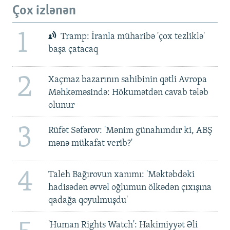
Çox izlənən
1
Tramp: İranla müharibə 'çox tezliklə'
başa çatacaq
2
Xaçmaz bazarının sahibinin qətli Avropa
Məhkəməsində: Hökumətdən cavab tələb
olunur
3
Rüfət Səfərov: 'Mənim günahımdır ki, ABŞ
mənə mükafat verib?'
4
Taleh Bağırovun xanımı: 'Məktəbdəki
hadisədən əvvəl oğlumun ölkədən çıxışına
qadağa qoyulmuşdu'
'Human Rights Watch': Hakimiyyət Əli