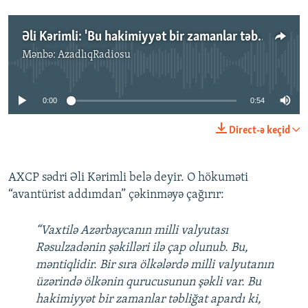
Əli Kərimli: 'Bu hakimiyyət bir zamanlar təbliğat apardı ki, manatın üstündə heç kimin şəkli olmamalıdır'
Mənbə:
AzadlıqRadiosu
No media source currently available
0:00
0:54
Direct-ə keçid
AXCP sədri Əli Kərimli belə deyir. O hökuməti
“avantürist addımdan” çəkinməyə çağırır:
“Vaxtilə Azərbaycanın milli valyutası
Rəsulzadənin şəkilləri ilə çap olunub. Bu,
məntiqlidir. Bir sıra ölkələrdə milli valyutanın
üzərində ölkənin qurucusunun şəkli var. Bu
hakimiyyət bir zamanlar təbliğat apardı ki,