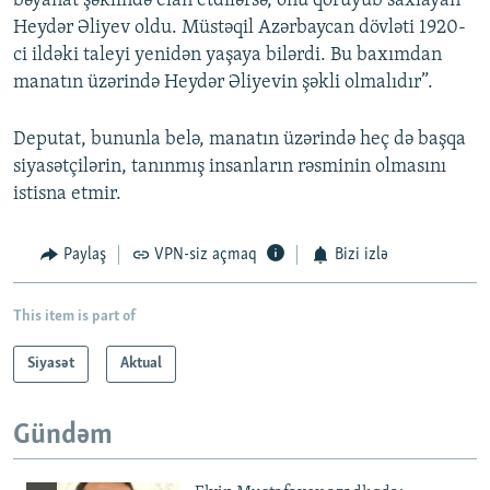
bəyanat şəklində elan etdilərsə, onu qoruyub saxlayan
Heydər Əliyev oldu. Müstəqil Azərbaycan dövləti 1920-
ci ildəki taleyi yenidən yaşaya bilərdi. Bu baxımdan
manatın üzərində Heydər Əliyevin şəkli olmalıdır”.
Deputat, bununla belə, manatın üzərində heç də başqa
siyasətçilərin, tanınmış insanların rəsminin olmasını
istisna etmir.
Paylaş
VPN-siz açmaq
Bizi izlə
This item is part of
Siyasət
Aktual
Gündəm