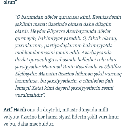
olsun”
“O baxımdan dövlət qurucusu kimi, Rəsulzadənin
şəklinin manat üzərində olması daha düzgün
olardı. Heydər Əliyevsə Azərbaycanda dövlət
qurmayıb, hakimiyyət yaradıb. O, faktik olaraq,
yaxınlarının, partiyadaşlarının hakimiyyətdə
möhkəmlənməsini təmin edib. Azərbaycanda
dövlət quruculuğu sahəsində həlledici rolu olan
şəxsiyyətlər Məmməd Əmin Rəsulzadə və Əbülfəz
Elçibəydir. Manatın üzərinə hökmən şəkil vurmaq
lazımdırsa, bu şəxsiyyətlərin, o cümlədən Şah
İsmayil Xətai kimi dəyərli şəxsiyyətlərin rəsmi
vurulmalıdır”.
Arif Hacılı
onu da deyir ki, müasir dünyada milli
valyuta üzərinə hər hansı siyasi liderin şəkli vurulmur
və bu, daha məqbuldur.