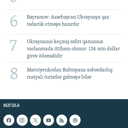
6
Bayramov: Azərbaycan Ukraynaya qaz
tədarük etməyə hazırdır
7
Ukraynanın keçmiş səfiri qanunsuz
varlanmada ittiham olunur: 134 min dollar
girov ödəməlidir
8
Matviyenkodan Rubinyana xəbərdarlıq:
rusiyalı turistlər gəlməyə bilər
BIZI IZLƏ