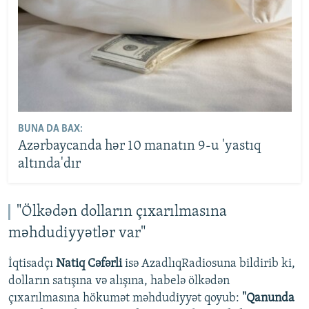
BUNA DA BAX:
Azərbaycanda hər 10 manatın 9-u 'yastıq
altında'dır
"Ölkədən dolların çıxarılmasına
məhdudiyyətlər var"
İqtisadçı
Natiq Cəfərli
isə AzadlıqRadiosuna bildirib ki,
dolların satışına və alışına, habelə ölkədən
çıxarılmasına hökumət məhdudiyyət qoyub:
"Qanunda