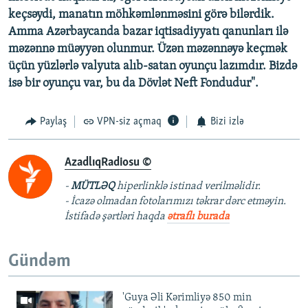
keçsəydi, manatın möhkəmlənməsini görə bilərdik.
Amma Azərbaycanda bazar iqtisadiyyatı qanunları ilə
məzənnə müəyyən olunmur. Üzən məzənnəyə keçmək
üçün yüzlərlə valyuta alıb-satan oyunçu lazımdır. Bizdə
isə bir oyunçu var, bu da Dövlət Neft Fondudur".
Paylaş
VPN-siz açmaq
Bizi izlə
AzadlıqRadiosu ©
-
MÜTLƏQ
hiperlinklə istinad verilməlidir.
- İcazə olmadan fotolarımızı təkrar dərc etməyin.
İstifadə şərtləri haqda
ətraflı burada
Gündəm
'Guya Əli Kərimliyə 850 min