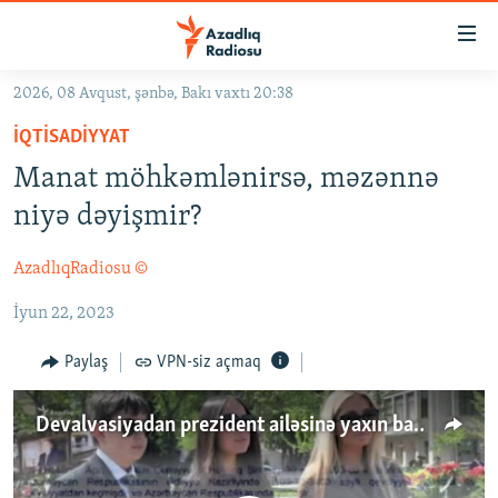
Keçid
linkləri
Əsas
2026, 08 Avqust, şənbə, Bakı vaxtı 20:38
məzmuna
GÜNDƏM
İQTISADIYYAT
qayıt
#İZAHLA
Əsas
Manat möhkəmlənirsə, məzənnə
KORRUPSIOMETR
naviqasiyaya
niyə dəyişmir?
qayıt
#ƏSLINDƏ
Axtarışa
AzadlıqRadiosu ©
FƏRQƏ BAX
keç
İyun 22, 2023
QANUNI DOĞRU
ARAŞDIRMA
Paylaş
VPN-siz açmaq
MULTIMEDIA
Devalvasiyadan prezident ailəsinə yaxın bankların qazancı - [ARAŞDIRMA]
RADIO ARXIV
VIDEO
HAQQIMIZDA
FOTOQALEREYA
OXU ZALI