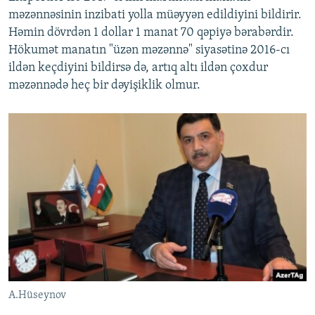
məzənnəsinin inzibati yolla müəyyən edildiyini bildirir.
Həmin dövrdən 1 dollar 1 manat 70 qəpiyə bərabərdir.
Hökumət manatın "üzən məzənnə" siyasətinə 2016-cı
ildən keçdiyini bildirsə də, artıq altı ildən çoxdur
məzənnədə heç bir dəyişiklik olmur.
A.Hüseynov