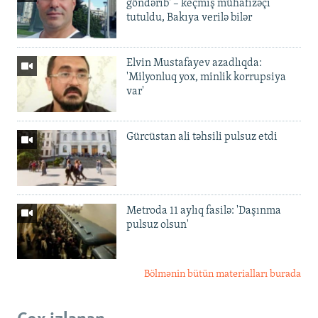
göndərib' – keçmiş mühafizəçi
tutuldu, Bakıya verilə bilər
Elvin Mustafayev azadlıqda:
'Milyonluq yox, minlik korrupsiya
var'
Gürcüstan ali təhsili pulsuz etdi
Metroda 11 aylıq fasilə: 'Daşınma
pulsuz olsun'
Bölmənin bütün materialları burada