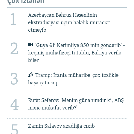
Çox izlənən
1
Azərbaycan Bəhruz Həsənlinin
ekstradisiyası üçün hələlik müraciət
etməyib
2
'Guya Əli Kərimliyə 850 min göndərib' –
keçmiş mühafizəçi tutuldu, Bakıya verilə
bilər
3
Tramp: İranla müharibə 'çox tezliklə'
başa çatacaq
4
Rüfət Səfərov: 'Mənim günahımdır ki, ABŞ
mənə mükafat verib?'
5
Zamin Salayev azadlığa çıxıb