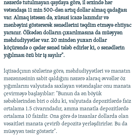
nəzərdə tutulmayan qaydaya görə, il ərzində hər
vətəndaşa 11 min 500-dən artıq dollar almaq qadağası
var. Almaq istəsən də, xüsusi icazə lazımdır və
mənbəyini göstərərək sənədlərini təqdim etməyə ehtiyac
yaranır. Ölkədən dolların çıxarılmasına da müəyyən
məhdudiyyətlər var. 20 mindən yuxarı dollar
köçürəndə o qədər sənəd tələb edirlər ki, o sənədlərin
yığılması özü bir iş sayılır".
İqtisadçının sözlərinə görə, məhdudiyyətləri və manatın
məzənnəsinin sabit qaldığını nəzərə alaraq əvvəllər öz
yığımlarını valyutada saxlayan vətəndaşlar onu manata
çevirməyə başlayıblar: "Bunun da ən böyük
səbəblərindən biri o oldu ki, valyutada depozitlərdə faiz
ortalama 1.5 civarındadır, amma manatla depozitlərdə
ortalama 10 faizdir. Ona görə də insanlar dollarda olan
vəsaitləri manata çevirib depozitə yerləşdirirlər. Bu da
müəyyən təsir göstərir".