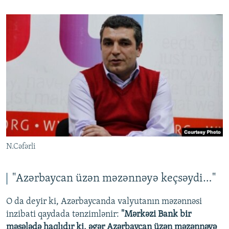
N.Cəfərli
"Azərbaycan üzən məzənnəyə keçsəydi…"
O da deyir ki, Azərbaycanda valyutanın məzənnəsi
inzibati qaydada tənzimlənir:
"Mərkəzi Bank bir
məsələdə haqlıdır ki, əgər Azərbaycan üzən məzənnəyə