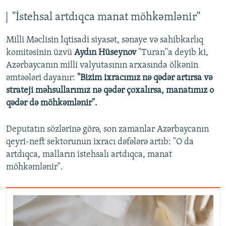
"İstehsal artdıqca manat möhkəmlənir"
Milli Məclisin İqtisadi siyasət, sənaye və sahibkarlıq
komitəsinin üzvü
Aydın Hüseynov
"Turan"a deyib ki,
Azərbaycanın milli valyutasının arxasında ölkənin
əmtəələri dayanır:
"Bizim ixracımız nə qədər artırsa və
strateji məhsullarımız nə qədər çoxalırsa, manatımız o
qədər də möhkəmlənir".
Deputatın sözlərinə görə, son zamanlar Azərbaycanın
qeyri-neft sektorunun ixracı dəfələrə artıb: "O da
artdıqca, malların istehsalı artdıqca, manat
möhkəmlənir".