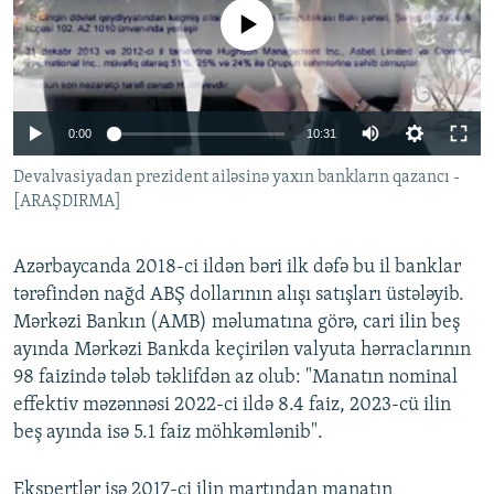
İNFOQRAFIKA
AZƏRBAYCAN ƏDƏBIYYATI KITABXANASI
MISSIYAMIZ
No media source currently available
BIZI IZLƏ
KARIKATURA
İSLAM VƏ DEMOKRATIYA
PEŞƏ ETIKASI VƏ JURNALISTIKA STANDARTLARIMIZ
İZ - MƏDƏNIYYƏT PROQRAMI
MATERIALLARIMIZDAN ISTIFADƏ
0:00
10:31
AZADLIQRADIOSU MOBIL TELEFONUNUZDA
RFE/RL-in bütün saytları
Devalvasiyadan prezident ailəsinə yaxın bankların qazancı -
BIZIMLƏ ƏLAQƏ
[ARAŞDIRMA]
XƏBƏR BÜLLETENLƏRIMIZ
Azərbaycanda 2018-ci ildən bəri ilk dəfə bu il banklar
tərəfindən nağd ABŞ dollarının alışı satışları üstələyib.
Mərkəzi Bankın (AMB) məlumatına görə, cari ilin beş
ayında Mərkəzi Bankda keçirilən valyuta hərraclarının
98 faizində tələb təklifdən az olub: "Manatın nominal
effektiv məzənnəsi 2022-ci ildə 8.4 faiz, 2023-cü ilin
beş ayında isə 5.1 faiz möhkəmlənib".
Ekspertlər isə 2017-ci ilin martından manatın