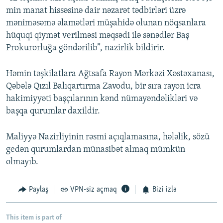
min manat hissəsinə dair nəzarət tədbirləri üzrə
məniməsəmə əlamətləri müşahidə olunan nöqsanlara
hüquqi qiymət verilməsi məqsədi ilə sənədlər Baş
Prokurorluğa göndərilib”, nazirlik bildirir.
Həmin təşkilatlara Ağtsafa Rayon Mərkəzi Xəstəxanası,
Qəbələ Qızıl Balıqartırma Zavodu, bir sıra rayon icra
hakimiyyəti başçılarının kənd nümayəndəlikləri və
başqa qurumlar daxildir.
Maliyyə Nazirliyinin rəsmi açıqlamasına, hələlik, sözü
gedən qurumlardan münasibət almaq mümkün
olmayıb.
Paylaş
VPN-siz açmaq
Bizi izlə
This item is part of