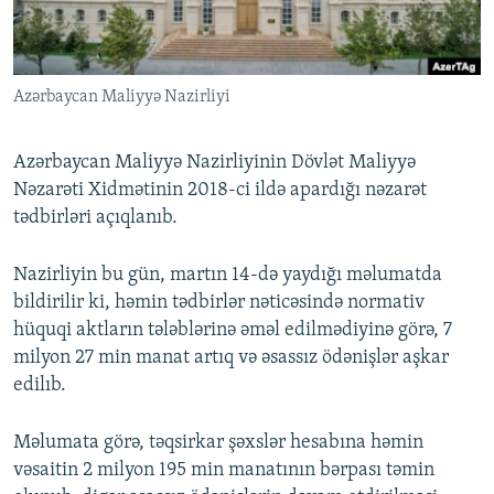
İNFOQRAFIKA
AZƏRBAYCAN ƏDƏBIYYATI KITABXANASI
MISSIYAMIZ
BIZI IZLƏ
KARIKATURA
İSLAM VƏ DEMOKRATIYA
PEŞƏ ETIKASI VƏ JURNALISTIKA STANDARTLARIMIZ
Azərbaycan Maliyyə Nazirliyi
İZ - MƏDƏNIYYƏT PROQRAMI
MATERIALLARIMIZDAN ISTIFADƏ
AZADLIQRADIOSU MOBIL TELEFONUNUZDA
RFE/RL-in bütün saytları
Azərbaycan Maliyyə Nazirliyinin Dövlət Maliyyə
BIZIMLƏ ƏLAQƏ
Nəzarəti Xidmətinin 2018-ci ildə apardığı nəzarət
tədbirləri açıqlanıb.
XƏBƏR BÜLLETENLƏRIMIZ
Nazirliyin bu gün, martın 14-də yaydığı məlumatda
bildirilir ki, həmin tədbirlər nəticəsində normativ
hüquqi aktların tələblərinə əməl edilmədiyinə görə, 7
milyon 27 min manat artıq və əsassız ödənişlər aşkar
edilıb.
Məlumata görə, təqsirkar şəxslər hesabına həmin
vəsaitin 2 milyon 195 min manatının bərpası təmin