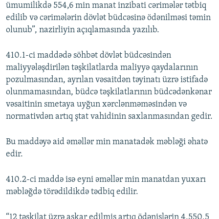
ümumilikdə 554,6 min manat inzibati cərimələr tətbiq
edilib və cərimələrin dövlət büdcəsinə ödənilməsi təmin
olunub”, nazirliyin açıqlamasında yazılıb.
410.1-ci maddədə söhbət dövlət büdcəsindən
maliyyələşdirilən təşkilatlarda maliyyə qaydalarının
pozulmasından, ayrılan vəsaitdən təyinatı üzrə istifadə
olunmamasından, büdcə təşkilatlarının büdcədənkənar
vəsaitinin smetaya uyğun xərclənməməsindən və
normativdən artıq ştat vahidinin saxlanmasından gedir.
Bu maddəyə aid əməllər min manatadək məbləği əhatə
edir.
410.2-ci maddə isə eyni əməllər min manatdan yuxarı
məbləğdə törədildikdə tədbiq edilir.
“12 təşkilat üzrə aşkar edilmiş artıq ödənişlərin 4.550,5