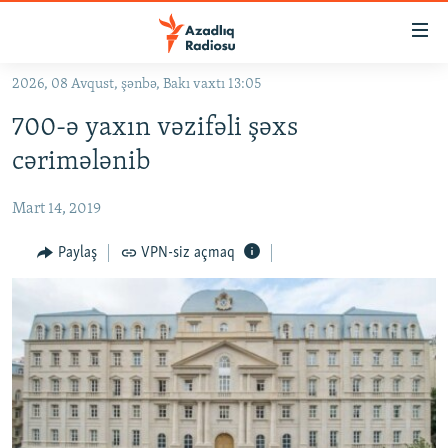
Keçid
linkləri
Əsas
2026, 08 Avqust, şənbə, Bakı vaxtı 13:05
məzmuna
GÜNDƏM
700-ə yaxın vəzifəli şəxs
qayıt
#İZAHLA
Əsas
cərimələnib
KORRUPSIOMETR
naviqasiyaya
qayıt
Mart 14, 2019
#ƏSLINDƏ
Axtarışa
FƏRQƏ BAX
Paylaş
VPN-siz açmaq
keç
QANUNI DOĞRU
ARAŞDIRMA
MULTIMEDIA
RADIO ARXIV
VIDEO
HAQQIMIZDA
FOTOQALEREYA
OXU ZALI