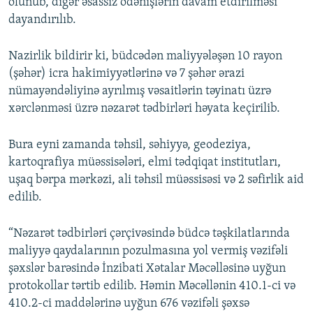
olunub, digər əsassız ödənişlərin davam etdirilməsi
dayandırılıb.
Nazirlik bildirir ki, büdcədən maliyyələşən 10 rayon
(şəhər) icra hakimiyyətlərinə və 7 şəhər ərazi
nümayəndəliyinə ayrılmış vəsaitlərin təyinatı üzrə
xərclənməsi üzrə nəzarət tədbirləri həyata keçirilib.
Bura eyni zamanda təhsil, səhiyyə, geodeziya,
kartoqrafiya müəssisələri, elmi tədqiqat institutları,
uşaq bərpa mərkəzi, ali təhsil müəssisəsi və 2 səfirlik aid
edilib.
“Nəzarət tədbirləri çərçivəsində büdcə təşkilatlarında
maliyyə qaydalarının pozulmasına yol vermiş vəzifəli
şəxslər barəsində İnzibati Xətalar Məcəlləsinə uyğun
protokollar tərtib edilib. Həmin Məcəllənin 410.1-ci və
410.2-ci maddələrinə uyğun 676 vəzifəli şəxsə