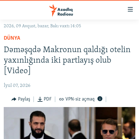
Keçid
linkləri
Əsas
2026, 09 Avqust, bazar, Bakı vaxtı 14:05
məzmuna
GÜNDƏM
DÜNYA
qayıt
#İZAHLA
Əsas
Dəməşqdə Makronun qaldığı otelin
KORRUPSIOMETR
naviqasiyaya
yaxınlığında iki partlayış olub
qayıt
#ƏSLINDƏ
[Video]
Axtarışa
FƏRQƏ BAX
keç
İyul 07, 2026
QANUNI DOĞRU
Paylaş
PDF
VPN-siz açmaq
ARAŞDIRMA
MULTIMEDIA
RADIO ARXIV
VIDEO
HAQQIMIZDA
FOTOQALEREYA
OXU ZALI