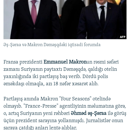
İNFOQRAFIKA
AZƏRBAYCAN ƏDƏBIYYATI KITABXANASI
MISSIYAMIZ
BIZI IZLƏ
KARIKATURA
İSLAM VƏ DEMOKRATIYA
PEŞƏ ETIKASI VƏ JURNALISTIKA STANDARTLARIMIZ
İZ - MƏDƏNIYYƏT PROQRAMI
MATERIALLARIMIZDAN ISTIFADƏ
AZADLIQRADIOSU MOBIL TELEFONUNUZDA
RFE/RL-in bütün saytları
Əş-Şəraa və Makron Dəməşqdəki iqtisadi forumda
BIZIMLƏ ƏLAQƏ
XƏBƏR BÜLLETENLƏRIMIZ
Fransa prezidenti
Emmanuel Makron
un rəsmi səfəri
zamanı Suriyanın paytaxtı Dəməşqdə, qaldığı otelin
yaxınlığında iki partlayış baş verib. Dördü polis
əməkdaşı olmaqla, azı 18 nəfər xəsarət alıb.
Partlayış anında Makron "Four Seasons" otelində
olmayıb. "France-Presse" agentliyinin məlumatına görə,
o, artıq Suriyanın yeni rəhbəri
Əhməd əş-Şəraa
ilə görüş
üçün prezident sarayına yollanmışdı. Jurnalistlər onun
saraya çatdığı anları lentə alıblar.