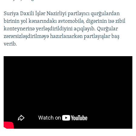
Suriya Daxili İşlər Nazirliyi partlayıcı qurğulardan
birinin yol kənarındakı avtomobilə, digərinin isə zibil
konteynerinə yerləşdirildiyini açıqlayıb. Qurğular
zərərsizləşdirilməyə hazırlanarkən partlayışlar baş
verib.