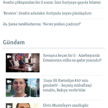
Əsədin çöküşündən bir il sonra: İran Suriyaya qayıda bilərmi
'Reuters': Əsədin adamları Suriyada üsyan planlaşdırır
Əş-Şəraa tərəfdarlarına: 'Nə tez yoldan çıxdınız?'
Gündəm
Savaşsız keçən bir il - Azərbaycanla
Ermənistan sülhə nə qədər yaxındır?
'Guya Əli Kərimliyə 850 min
göndərib' – keçmiş mühafizəçi
tutuldu, Bakıya verilə bilər
Elvin Mustafayev azadlıqda: