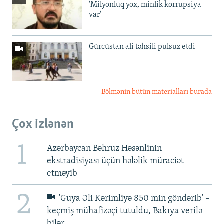
'Milyonluq yox, minlik korrupsiya
var'
Gürcüstan ali təhsili pulsuz etdi
Bölmənin bütün materialları burada
Çox izlənən
1
Azərbaycan Bəhruz Həsənlinin
ekstradisiyası üçün hələlik müraciət
etməyib
2
'Guya Əli Kərimliyə 850 min göndərib' –
keçmiş mühafizəçi tutuldu, Bakıya verilə
bilər