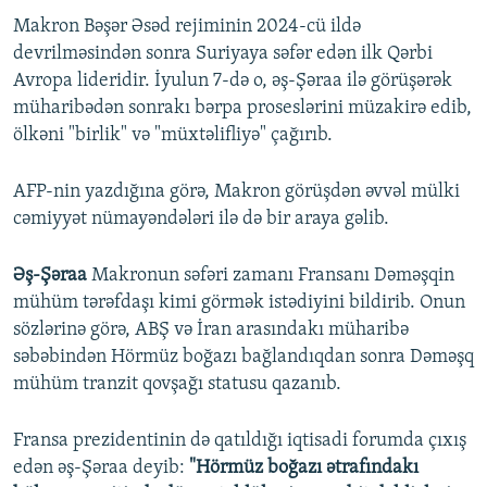
Makron Bəşər Əsəd rejiminin 2024-cü ildə
devrilməsindən sonra Suriyaya səfər edən ilk Qərbi
Avropa lideridir. İyulun 7-də o, əş-Şəraa ilə görüşərək
müharibədən sonrakı bərpa proseslərini müzakirə edib,
ölkəni "birlik" və "müxtəlifliyə" çağırıb.
AFP-nin yazdığına görə, Makron görüşdən əvvəl mülki
cəmiyyət nümayəndələri ilə də bir araya gəlib.
Əş-Şəraa
Makronun səfəri zamanı Fransanı Dəməşqin
mühüm tərəfdaşı kimi görmək istədiyini bildirib. Onun
sözlərinə görə, ABŞ və İran arasındakı müharibə
səbəbindən Hörmüz boğazı bağlandıqdan sonra Dəməşq
mühüm tranzit qovşağı statusu qazanıb.
Fransa prezidentinin də qatıldığı iqtisadi forumda çıxış
edən əş-Şəraa deyib:
"Hörmüz boğazı ətrafındakı