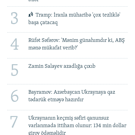
3
Tramp: İranla müharibə 'çox tezliklə'
başa çatacaq
4
Rüfət Səfərov: 'Mənim günahımdır ki, ABŞ
mənə mükafat verib?'
5
Zamin Salayev azadlığa çıxıb
6
Bayramov: Azərbaycan Ukraynaya qaz
tədarük etməyə hazırdır
7
Ukraynanın keçmiş səfiri qanunsuz
varlanmada ittiham olunur: 134 min dollar
girov ödəməlidir