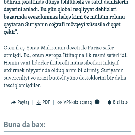
böhran şəraitində dünya təhlükəsiz və sabit dəhlizlərin
dəyərini anladı. Bu gün qlobal nəqliyyat dəhlizləri
bazarında əvəzolunmaz həlqə kimi öz mühüm rolunu
qaytaran Suriyanın coğrafi mövqeyi xüsusilə diqqət
çəkir".
Ötən il əş-Şəraa Makronun dəvəti ilə Parisə səfər
etmişdi. Bu, onun Avropa İttifaqına ilk rəsmi səfəri idi.
Həmin vaxt liderlər ikitərəfli münasibətləri inkişaf
etdirmək niyyətində olduqlarını bildirmiş, Suriyanın
suverenliyi və ərazi bütövlüyünə dəstəklərini bir daha
təsdiqləmişdilər.
Paylaş
PDF
VPN-siz açmaq
Bizi izlə
Buna da bax: