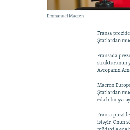
Emmanuel Macron
Fransa prezide
Ştatlardan müd
Fransada prezi
strukturunun 
Avropanın Amer
Macron Europe 
Ştatlardan müd
edə bilməyəcəy
Fransa prezide
istəyir. Onun s
müdaxilə edə b