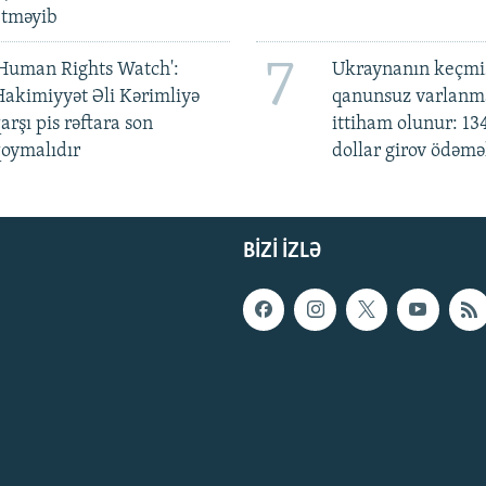
etməyib
7
Human Rights Watch':
Ukraynanın keçmiş
akimiyyət Əli Kərimliyə
qanunsuz varlan
arşı pis rəftara son
ittiham olunur: 13
oymalıdır
dollar girov ödəmə
BIZI IZLƏ