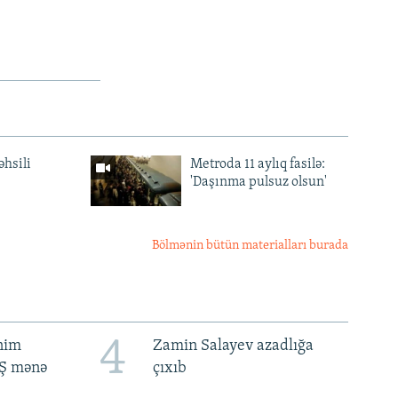
əhsili
Metroda 11 aylıq fasilə:
'Daşınma pulsuz olsun'
Bölmənin bütün materialları burada
4
ənim
Zamin Salayev azadlığa
BŞ mənə
çıxıb