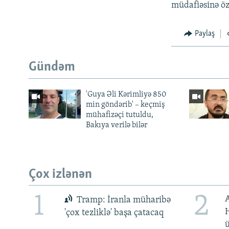
müdafiəsinə öz 
Paylaş
Gündəm
'Guya Əli Kərimliyə 850
min göndərib' – keçmiş
mühafizəçi tutuldu,
Bakıya verilə bilər
Çox izlənən
1
2
Tramp: İranla müharibə
H
'çox tezliklə' başa çatacaq
ü