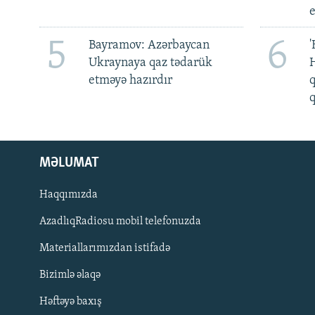
5
6
Bayramov: Azərbaycan
'
Ukraynaya qaz tədarük
H
etməyə hazırdır
q
q
MƏLUMAT
Haqqımızda
AzadlıqRadiosu mobil telefonuzda
Materiallarımızdan istifadə
BIZI IZLƏ
Bizimlə əlaqə
Həftəyə baxış