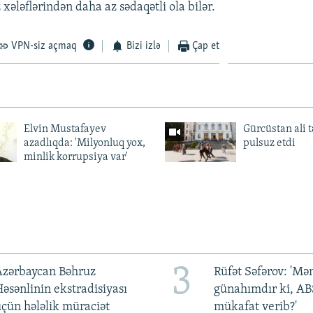
xələflərindən daha az sədaqətli ola bilər.
VPN-siz açmaq
Bizi izlə
Çap et
Elvin Mustafayev
Gürcüstan ali t
azadlıqda: 'Milyonluq yox,
pulsuz etdi
minlik korrupsiya var'
3
Azərbaycan Bəhruz
Rüfət Səfərov: 'M
əsənlinin ekstradisiyası
günahımdır ki, A
çün hələlik müraciət
mükafat verib?'