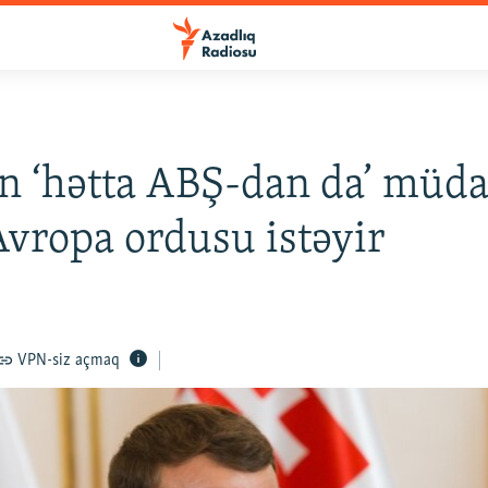
 ‘hətta ABŞ-dan da’ müda
vropa ordusu istəyir
VPN-siz açmaq