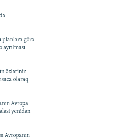
sdə
u planlara görə
o ayrılması
ün özlərinin
qısaca olaraq
yanın Avropa
ələsi yenidən
ası Avropanın