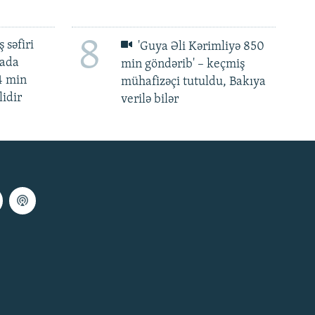
8
 səfiri
'Guya Əli Kərimliyə 850
mada
min göndərib' – keçmiş
4 min
mühafizəçi tutuldu, Bakıya
lidir
verilə bilər