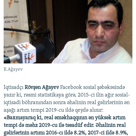
R.Ağayev
İqtisadçı
Rövşən Ağayev
Facebook sosial şəbəkəsində
yazır ki, rəsmi statistikaya görə, 2015-ci ilin ağır sosial-
iqtisadi böhranından sonra əhalinin real gəlirlərinin ən
aşağı artım tempi 2019-cu ildə qeydə alınır:
«Baxmayaraq ki, real əməkhaqqının ən yüksək artım
tempi də məhz 2019-cu ilə təsadüf edir. Əhalinin real
gəlirlərinin artımı 2016-cı ildə 8.2%, 2017-ci ildə 8.9%,