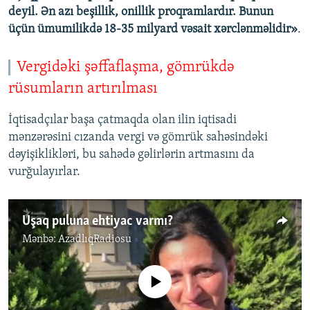
deyil. Ən azı beşillik, onillik proqramlardır. Bunun
üçün ümumilikdə 18-35 milyard vəsait xərclənməlidir»
.
Vergidəki şəffaflaşma, gömrükdə
rüsumların artırılması
İqtisadçılar başa çatmaqda olan ilin iqtisadi
mənzərəsini cızanda vergi və gömrük sahəsindəki
dəyişiklikləri, bu sahədə gəlirlərin artmasını da
vurğulayırlar.
Uşaq puluna ehtiyac varmı?
Mənbə:
AzadlıqRadiosu
No media source currently available