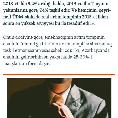
2018-ci ildə 9.2% artdığı halda, 2019-cu ilin 11 ayının
yekunlarına görə, 7.4% təşkil edir. Və həmçinin, qeyri-
neft ÜDM-sinin də real artım tempinin 2015-ci ildən
sonra ən yüksək səviyyəsi bu ilə təsadüf edir»
.
Onun dediyinə görə, əməkhaqqının artım tempinin
əhalinin ümumi gəlirlərinin artım tempi ilə sinxronluq
təşkil etməməsinin əsas səbəbi odur ki, Azərbaycanda
əhalinin gəlirlərinin ən yaxşı halda 25-30%-i
maaşlardan formalaşır: