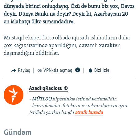
dünyada birinci onluqdayıq. Özü də bunu biz yox, Davos
deyir. Dünya Bankı nə deyir? Deyir ki, Azərbaycan 20
ən islahatçı ölkə sırasındadır»
.
Müstəqil ekspertlərsə ölkədə iqtisadi islahatların daha
çox kağız üzərində aparıldığını, davamlı xarakter
daşımadığını bildirirlər.
Paylaş
VPN-siz açmaq
Bizi izlə
AzadlıqRadiosu ©
-
MÜTLƏQ
hiperlinklə istinad verilməlidir.
- İcazə olmadan fotolarımızı təkrar dərc etməyin.
İstifadə şərtləri haqda
ətraflı burada
Gündəm