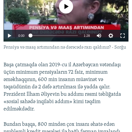
İNFOQRAFIKA
AZƏRBAYCAN ƏDƏBIYYATI KITABXANASI
MISSIYAMIZ
No media source currently available
BIZI IZLƏ
KARIKATURA
İSLAM VƏ DEMOKRATIYA
PEŞƏ ETIKASI VƏ JURNALISTIKA STANDARTLARIMIZ
İZ - MƏDƏNIYYƏT PROQRAMI
MATERIALLARIMIZDAN ISTIFADƏ
0:00
1:28
AZADLIQRADIOSU MOBIL TELEFONUNUZDA
RFE/RL-in bütün saytları
Pensiya və maaş artımından nə dərəcədə razı qaldınız? - Sorğu
BIZIMLƏ ƏLAQƏ
XƏBƏR BÜLLETENLƏRIMIZ
Başa çatmaqda olan 2019-cu il Azərbaycan vətəndaşı
üçün minimum pensiyaların 72 faiz, minimum
əməkhaqqının, 600 min insanın müavinət və
təqaüdünün də 2 dəfə artırılması ilə yadda qalır.
Prezident İlham Əliyevin bu addımı rəsmi təbliğatda
«sosial sahədə inqilabi addım» kimi təqdim
edilməkdədir.
Bundan başqa, 800 mindən çox insanı əhatə edən
problemli kredit məsələsi ilə bağlı fərman imzalandı.