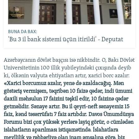
BUNA DA BAX:
'Bu 3 il bank sistemi üçün itirildi' - Deputat
Azərbaycanın dövlət başçısı isə nikbindir. O, Bakı Dövlət
Universitetinin 100 illik yubileyindəki çıxışında deyib
ki, ölkənin valyuta ehtiyatları artır, xarici borc azalır:
«Xarici borcumuz azalır, yenə də azaldacağıq. Mən
göstəriş vermişəm, təqribən 10 faizə qədər, indi ümumi
daxili məhsulun 17 faizini təşkil edir, 10 faizinə qədər
getməlidir. Sənaye artır. Bu il qeyri-neft sənayemiz 15
faiz, kənd təsərrüfatı 7 faiz artıbdır. Davos Ümumdünya
Forumu bizi çox yüksək yerlərə layiq görür, o cümlədən
islahatların aparılması istiqamətində. İslahatlara
meyllilik və rəhbərliyə olan inam əmsalına görə, biz