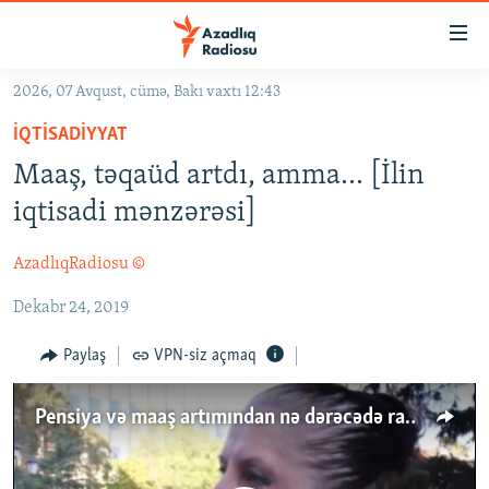
Keçid
linkləri
Əsas
2026, 07 Avqust, cümə, Bakı vaxtı 12:43
məzmuna
GÜNDƏM
İQTISADIYYAT
qayıt
#İZAHLA
Əsas
Maaş, təqaüd artdı, amma... [İlin
KORRUPSIOMETR
naviqasiyaya
iqtisadi mənzərəsi]
qayıt
#ƏSLINDƏ
Axtarışa
AzadlıqRadiosu ©
FƏRQƏ BAX
keç
Dekabr 24, 2019
QANUNI DOĞRU
ARAŞDIRMA
Paylaş
VPN-siz açmaq
MULTIMEDIA
Pensiya və maaş artımından nə dərəcədə razı qaldınız? - Sorğu
RADIO ARXIV
VIDEO
HAQQIMIZDA
FOTOQALEREYA
OXU ZALI