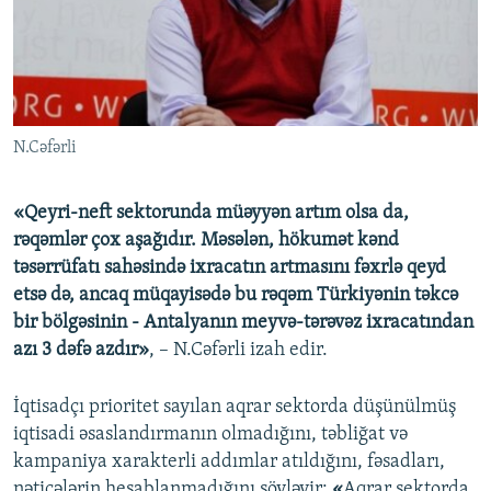
N.Cəfərli
«Qeyri-neft sektorunda müəyyən artım olsa da,
rəqəmlər çox aşağıdır. Məsələn, hökumət kənd
təsərrüfatı sahəsində ixracatın artmasını fəxrlə qeyd
etsə də, ancaq müqayisədə bu rəqəm Türkiyənin təkcə
bir bölgəsinin - Antalyanın meyvə-tərəvəz ixracatından
azı 3 dəfə azdır»
, – N.Cəfərli izah edir.
İqtisadçı prioritet sayılan aqrar sektorda düşünülmüş
iqtisadi əsaslandırmanın olmadığını, təbliğat və
kampaniya xarakterli addımlar atıldığını, fəsadları,
nəticələrin hesablanmadığını söyləyir:
«
Aqrar sektorda