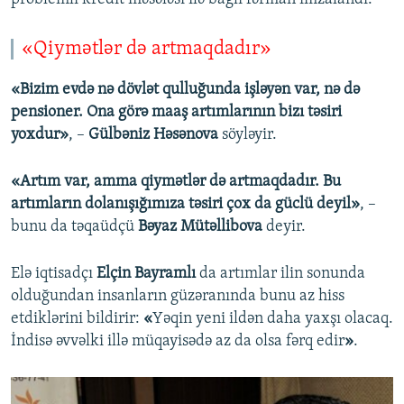
«Qiymətlər də artmaqdadır»
«Bizim evdə nə dövlət qulluğunda işləyən var, nə də
pensioner. Ona görə maaş artımlarının bizı təsiri
yoxdur»
, –
Gülbəniz Həsənova
söyləyir.
«Artım var, amma qiymətlər də artmaqdadır. Bu
artımların dolanışığımıza təsiri çox da güclü deyil»
, –
bunu da təqaüdçü
Bəyaz Mütəllibova
deyir.
Elə iqtisadçı
Elçin Bayramlı
da artımlar ilin sonunda
olduğundan insanların güzəranında bunu az hiss
etdiklərini bildirir:
«
Yəqin yeni ildən daha yaxşı olacaq.
İndisə əvvəlki illə müqayisədə az da olsa fərq edir
»
.