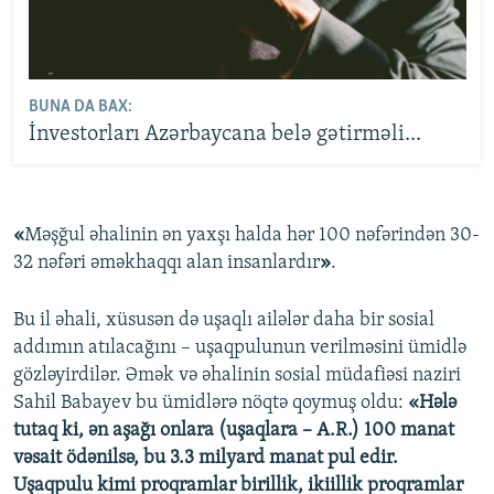
BUNA DA BAX:
İnvestorları Azərbaycana belə gətirməli...
«
Məşğul əhalinin ən yaxşı halda hər 100 nəfərindən 30-
32 nəfəri əməkhaqqı alan insanlardır
»
.
Bu il əhali, xüsusən də uşaqlı ailələr daha bir sosial
addımın atılacağını – uşaqpulunun verilməsini ümidlə
gözləyirdilər. Əmək və əhalinin sosial müdafiəsi naziri
Sahil Babayev bu ümidlərə nöqtə qoymuş oldu:
«Hələ
tutaq ki, ən aşağı onlara (uşaqlara – A.R.) 100 manat
vəsait ödənilsə, bu 3.3 milyard manat pul edir.
Uşaqpulu kimi proqramlar birillik, ikiillik proqramlar