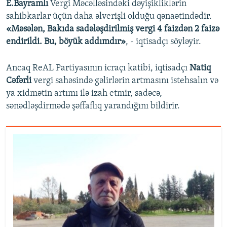
E.Bayramlı
Vergi Məcəlləsindəki dəyişikliklərin
sahibkarlar üçün daha əlverişli olduğu qənaətindədir.
«Məsələn, Bakıda sadələşdirilmiş vergi 4 faizdən 2 faizə
endirildi. Bu, böyük addımdır»
, - iqtisadçı söyləyir.
Ancaq ReAL Partiyasının icraçı katibi, iqtisadçı
Natiq
Cəfərli
vergi sahəsində gəlirlərin artmasını istehsalın və
ya xidmətin artımı ilə izah etmir, sadəcə,
sənədləşdirmədə şəffaflıq yarandığını bildirir.