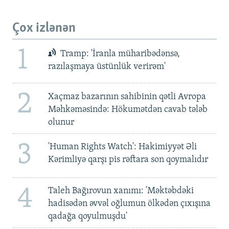
Çox izlənən
1
Tramp: 'İranla müharibədənsə,
razılaşmaya üstünlük verirəm'
2
Xaçmaz bazarının sahibinin qətli Avropa
Məhkəməsində: Hökumətdən cavab tələb
olunur
3
'Human Rights Watch': Hakimiyyət Əli
Kərimliyə qarşı pis rəftara son qoymalıdır
4
Taleh Bağırovun xanımı: 'Məktəbdəki
hadisədən əvvəl oğlumun ölkədən çıxışına
qadağa qoyulmuşdu'