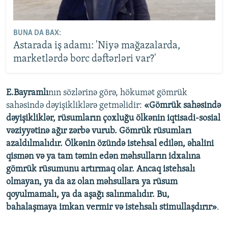
BUNA DA BAX:
Astarada iş adamı: 'Niyə mağazalarda,
marketlərdə borc dəftərləri var?'
E.Bayramlı
nın sözlərinə görə, hökumət gömrük
sahəsində dəyişikliklərə getməlidir:
«Gömrük sahəsində
dəyişikliklər, rüsumların çoxluğu ölkənin iqtisadi-sosial
vəziyyətinə ağır zərbə vurub. Gömrük rüsumları
azaldılmalıdır. Ölkənin özündə istehsal edilən, əhalini
qismən və ya tam təmin edən məhsulların idxalına
gömrük rüsumunu artırmaq olar. Ancaq istehsalı
olmayan, ya da az olan məhsullara ya rüsum
qoyulmamalı, ya da aşağı salınmalıdır. Bu,
bahalaşmaya imkan vermir və istehsalı stimullaşdırır»
.