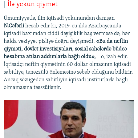
İlə yekun qiymət
Ümumiyyətlə, ilin iqtisadi yekunundan danışan
N.Cəfərli
hesab edir ki, 2019-cu ildə Azərbaycanda
iqtisadi baxımdan ciddi dəyişiklik baş verməsə də, hər
halda vəziyyət pisliyə doğru dəyişmədi.
«Bu da neftin
qiyməti, dövlət investisiyaları, sosial sahələrdə büdcə
hesabına atılan addımlarla bağlı oldu»,
– o, izah edir.
İqtisadçı neftin qiymətinin 60 dollar olmasının iqtisadi
sabitliyə, tənəzzülü önləməsinə səbəb olduğunu bildirir.
Ancaq sözügedən sabitliyin iqtisadi institutlarla bağlı
olmamasına təəssüflənir.