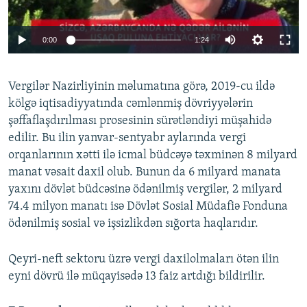
0:00
1:24
Vergilər Nazirliyinin məlumatına görə, 2019-cu ildə
kölgə iqtisadiyyatında cəmlənmiş dövriyyələrin
şəffaflaşdırılması prosesinin sürətləndiyi müşahidə
edilir. Bu ilin yanvar-sentyabr aylarında vergi
orqanlarının xətti ilə icmal büdcəyə təxminən 8 milyard
manat vəsait daxil olub. Bunun da 6 milyard manata
yaxını dövlət büdcəsinə ödənilmiş vergilər, 2 milyard
74.4 milyon manatı isə Dövlət Sosial Müdafiə Fonduna
ödənilmiş sosial və işsizlikdən sığorta haqlarıdır.
Qeyri-neft sektoru üzrə vergi daxilolmaları ötən ilin
eyni dövrü ilə müqayisədə 13 faiz artdığı bildirilir.