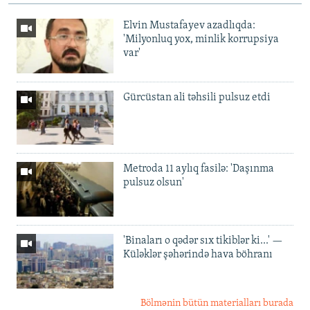
Elvin Mustafayev azadlıqda:
'Milyonluq yox, minlik korrupsiya
var'
Gürcüstan ali təhsili pulsuz etdi
Metroda 11 aylıq fasilə: 'Daşınma
pulsuz olsun'
'Binaları o qədər sıx tikiblər ki...' —
Küləklər şəhərində hava böhranı
Bölmənin bütün materialları burada