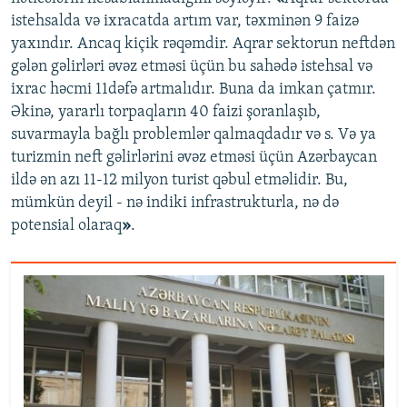
istehsalda və ixracatda artım var, təxminən 9 faizə
yaxındır. Ancaq kiçik rəqəmdir. Aqrar sektorun neftdən
gələn gəlirləri əvəz etməsi üçün bu sahədə istehsal və
ixrac həcmi 11dəfə artmalıdır. Buna da imkan çatmır.
Əkinə, yararlı torpaqların 40 faizi şoranlaşıb,
suvarmayla bağlı problemlər qalmaqdadır və s. Və ya
turizmin neft gəlirlərini əvəz etməsi üçün Azərbaycan
ildə ən azı 11-12 milyon turist qəbul etməlidir. Bu,
mümkün deyil - nə indiki infrastrukturla, nə də
potensial olaraq
»
.