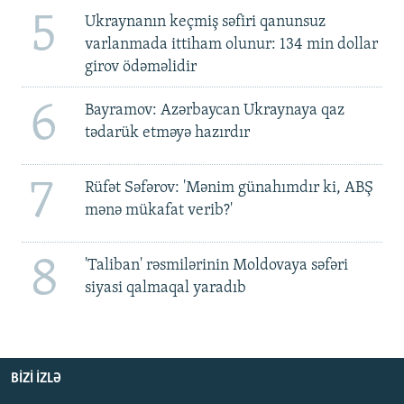
5
Ukraynanın keçmiş səfiri qanunsuz
varlanmada ittiham olunur: 134 min dollar
girov ödəməlidir
6
Bayramov: Azərbaycan Ukraynaya qaz
tədarük etməyə hazırdır
7
Rüfət Səfərov: 'Mənim günahımdır ki, ABŞ
mənə mükafat verib?'
8
'Taliban' rəsmilərinin Moldovaya səfəri
siyasi qalmaqal yaradıb
BIZI IZLƏ