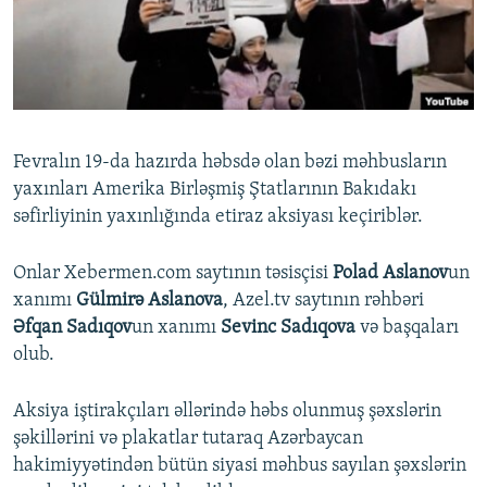
İNFOQRAFIKA
AZƏRBAYCAN ƏDƏBIYYATI KITABXANASI
MISSIYAMIZ
BIZI IZLƏ
KARIKATURA
İSLAM VƏ DEMOKRATIYA
PEŞƏ ETIKASI VƏ JURNALISTIKA STANDARTLARIMIZ
İZ - MƏDƏNIYYƏT PROQRAMI
MATERIALLARIMIZDAN ISTIFADƏ
AZADLIQRADIOSU MOBIL TELEFONUNUZDA
RFE/RL-in bütün saytları
Fevralın 19-da hazırda həbsdə olan bəzi məhbusların
BIZIMLƏ ƏLAQƏ
yaxınları Amerika Birləşmiş Ştatlarının Bakıdakı
səfirliyinin yaxınlığında etiraz aksiyası keçiriblər.
XƏBƏR BÜLLETENLƏRIMIZ
Onlar Xebermen.com saytının təsisçisi
Polad Aslanov
un
xanımı
Gülmirə Aslanova
, Azel.tv saytının rəhbəri
Əfqan Sadıqov
un xanımı
Sevinc Sadıqova
və başqaları
olub.
Aksiya iştirakçıları əllərində həbs olunmuş şəxslərin
şəkillərini və plakatlar tutaraq Azərbaycan
hakimiyyətindən bütün siyasi məhbus sayılan şəxslərin