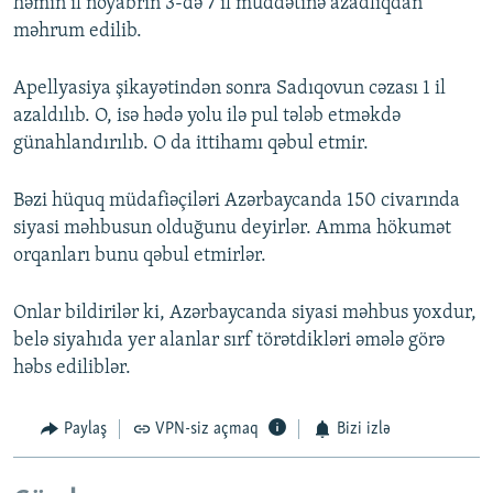
həmin il noyabrın 3-də 7 il müddətinə azadlıqdan
məhrum edilib.
Apellyasiya şikayətindən sonra Sadıqovun cəzası 1 il
azaldılıb. O, isə hədə yolu ilə pul tələb etməkdə
günahlandırılıb. O da ittihamı qəbul etmir.
Bəzi hüquq müdafiəçiləri Azərbaycanda 150 civarında
siyasi məhbusun olduğunu deyirlər. Amma hökumət
orqanları bunu qəbul etmirlər.
Onlar bildirilər ki, Azərbaycanda siyasi məhbus yoxdur,
belə siyahıda yer alanlar sırf törətdikləri əmələ görə
həbs ediliblər.
Paylaş
VPN-siz açmaq
Bizi izlə