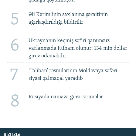
qadağa qoyulmuşdu'
5
Əli Kərimlinin saxlanma şəraitinin
ağırlaşdırıldığı bildirilir
6
Ukraynanın keçmiş səfiri qanunsuz
varlanmada ittiham olunur: 134 min dollar
girov ödəməlidir
7
'Taliban' rəsmilərinin Moldovaya səfəri
siyasi qalmaqal yaradıb
8
Rusiyada namaza görə cərimələr
BIZI IZLƏ