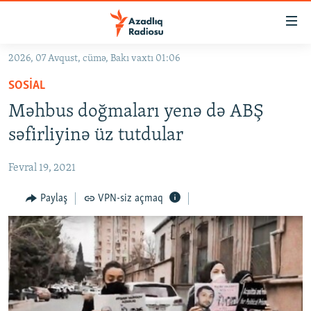
Keçid
linkləri
Əsas
2026, 07 Avqust, cümə, Bakı vaxtı 01:06
məzmuna
GÜNDƏM
SOSIAL
qayıt
#İZAHLA
Əsas
Məhbus doğmaları yenə də ABŞ
KORRUPSIOMETR
naviqasiyaya
səfirliyinə üz tutdular
qayıt
#ƏSLINDƏ
Axtarışa
Fevral 19, 2021
FƏRQƏ BAX
keç
QANUNI DOĞRU
Paylaş
VPN-siz açmaq
ARAŞDIRMA
MULTIMEDIA
RADIO ARXIV
VIDEO
HAQQIMIZDA
FOTOQALEREYA
OXU ZALI