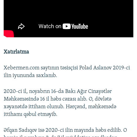
Xatırlatma
Xebermen.com saytının təsisçisi Polad Aslanov 2019-ci
ilin iyununda saxlanıb.
2020-ci il, noyabrın 16-da Bakı Ağır Cinayətlər
Məhkəməsində 16 il həbs cəzası alıb. O, dövlətə
xəyanətdə ittiham olunub. Hərçənd, məhkəmədə
ittihamı qəbul etməyib.
Əfqan Sadıqov isə 2020-ci ilin mayında həbs edilib. O