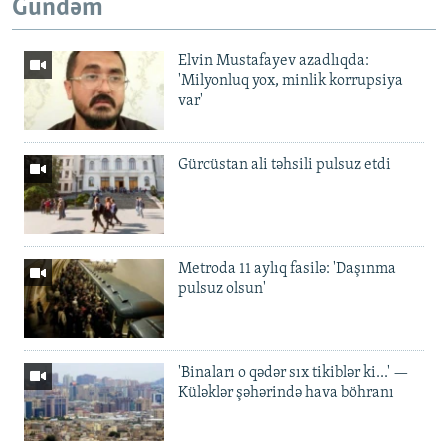
Gündəm
Elvin Mustafayev azadlıqda:
'Milyonluq yox, minlik korrupsiya
var'
Gürcüstan ali təhsili pulsuz etdi
Metroda 11 aylıq fasilə: 'Daşınma
pulsuz olsun'
'Binaları o qədər sıx tikiblər ki...' —
Küləklər şəhərində hava böhranı