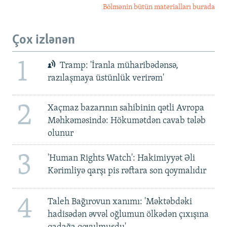
Bölmənin bütün materialları burada
Çox izlənən
1
Tramp: 'İranla müharibədənsə,
razılaşmaya üstünlük verirəm'
2
Xaçmaz bazarının sahibinin qətli Avropa
Məhkəməsində: Hökumətdən cavab tələb
olunur
3
'Human Rights Watch': Hakimiyyət Əli
Kərimliyə qarşı pis rəftara son qoymalıdır
4
Taleh Bağırovun xanımı: 'Məktəbdəki
hadisədən əvvəl oğlumun ölkədən çıxışına