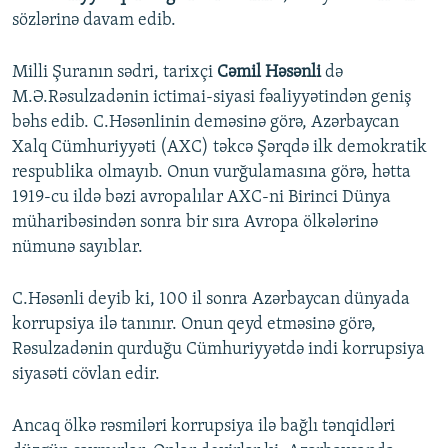
sözlərinə davam edib.
Milli Şuranın sədri, tarixçi
Cəmil Həsənli
də
M.Ə.Rəsulzadənin ictimai-siyasi fəaliyyətindən geniş
bəhs edib. C.Həsənlinin deməsinə görə, Azərbaycan
Xalq Cümhuriyyəti (AXC) təkcə Şərqdə ilk demokratik
respublika olmayıb. Onun vurğulamasına görə, hətta
1919-cu ildə bəzi avropalılar AXC-ni Birinci Dünya
müharibəsindən sonra bir sıra Avropa ölkələrinə
nümunə sayıblar.
C.Həsənli deyib ki, 100 il sonra Azərbaycan dünyada
korrupsiya ilə tanınır. Onun qeyd etməsinə görə,
Rəsulzadənin qurduğu Cümhuriyyətdə indi korrupsiya
siyasəti cövlan edir.
Ancaq ölkə rəsmiləri korrupsiya ilə bağlı tənqidləri