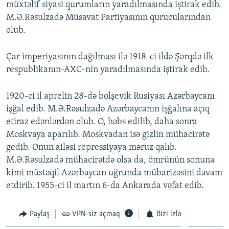
müxtəlif siyasi qurumların yaradılmasında iştirak edib.
M.Ə.Rəsulzadə Müsavat Partiyasının qurucularından
olub.
Çar imperiyasının dağılması ilə 1918-ci ildə Şərqdə ilk
respublikanın-AXC-nin yaradılmasında iştirak edib.
1920-ci il aprelin 28-də bolşevik Rusiyası Azərbaycanı
işğal edib. M.Ə.Rəsulzadə Azərbaycanın işğalına açıq
etiraz edənlərdən olub. O, həbs edilib, daha sonra
Moskvaya aparılıb. Moskvadan isə gizlin mühacirətə
gedib. Onun ailəsi repressiyaya məruz qalıb.
M.Ə.Rəsulzadə mühacirətdə olsa da, ömrünün sonuna
kimi müstəqil Azərbaycan uğrunda mübarizəsini davam
etdirib. 1955-ci il martın 6-da Ankarada vəfat edib.
Paylaş
VPN-siz açmaq
Bizi izlə