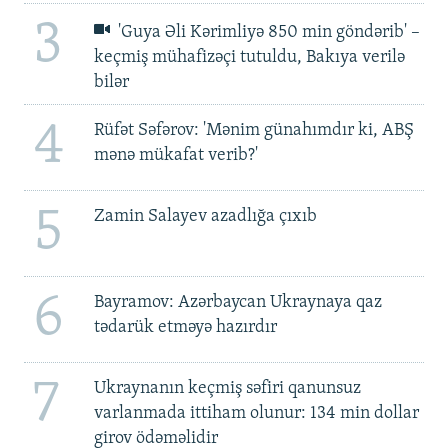
3
'Guya Əli Kərimliyə 850 min göndərib' –
keçmiş mühafizəçi tutuldu, Bakıya verilə
bilər
4
Rüfət Səfərov: 'Mənim günahımdır ki, ABŞ
mənə mükafat verib?'
5
Zamin Salayev azadlığa çıxıb
6
Bayramov: Azərbaycan Ukraynaya qaz
tədarük etməyə hazırdır
7
Ukraynanın keçmiş səfiri qanunsuz
varlanmada ittiham olunur: 134 min dollar
girov ödəməlidir