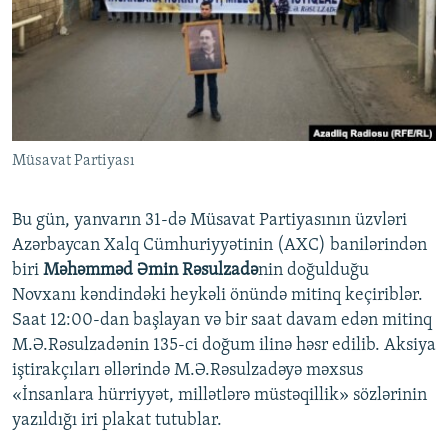
İNFOQRAFIKA
AZƏRBAYCAN ƏDƏBIYYATI KITABXANASI
MISSIYAMIZ
BIZI IZLƏ
KARIKATURA
İSLAM VƏ DEMOKRATIYA
PEŞƏ ETIKASI VƏ JURNALISTIKA STANDARTLARIMIZ
İZ - MƏDƏNIYYƏT PROQRAMI
MATERIALLARIMIZDAN ISTIFADƏ
AZADLIQRADIOSU MOBIL TELEFONUNUZDA
RFE/RL-in bütün saytları
Müsavat Partiyası
BIZIMLƏ ƏLAQƏ
XƏBƏR BÜLLETENLƏRIMIZ
Bu gün, yanvarın 31-də Müsavat Partiyasının üzvləri
Azərbaycan Xalq Cümhuriyyətinin (AXC) banilərindən
biri
Məhəmməd Əmin Rəsulzadə
nin doğulduğu
Novxanı kəndindəki heykəli önündə mitinq keçiriblər.
Saat 12:00-dan başlayan və bir saat davam edən mitinq
M.Ə.Rəsulzadənin 135-ci doğum ilinə həsr edilib. Aksiya
iştirakçıları əllərində M.Ə.Rəsulzadəyə məxsus
«İnsanlara hürriyyət, millətlərə müstəqillik» sözlərinin
yazıldığı iri plakat tutublar.