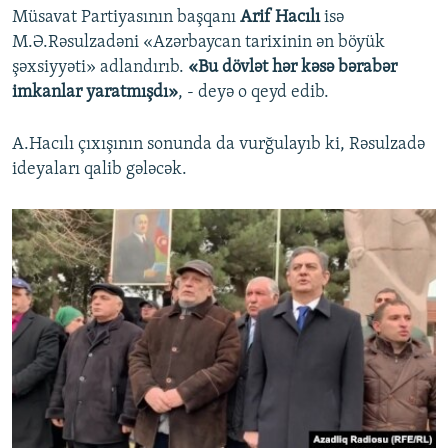
Müsavat Partiyasının başqanı
Arif Hacılı
isə
M.Ə.Rəsulzadəni «Azərbaycan tarixinin ən böyük
şəxsiyyəti» adlandırıb. ​
«Bu dövlət hər kəsə bərabər
imkanlar yaratmışdı»
, - deyə o qeyd edib.
A.Hacılı çıxışının sonunda da vurğulayıb ki, Rəsulzadə
ideyaları qalib gələcək.