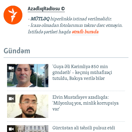
AzadlıqRadiosu ©
-
MÜTLƏQ
hiperlinklə istinad verilməlidir.
- İcazə olmadan fotolarımızı təkrar dərc etməyin.
İstifadə şərtləri haqda
ətraflı burada
Gündəm
'Guya Əli Kərimliyə 850 min
göndərib' – keçmiş mühafizəçi
tutuldu, Bakıya verilə bilər
Elvin Mustafayev azadlıqda:
'Milyonluq yox, minlik korrupsiya
var'
Gürcüstan ali təhsili pulsuz etdi