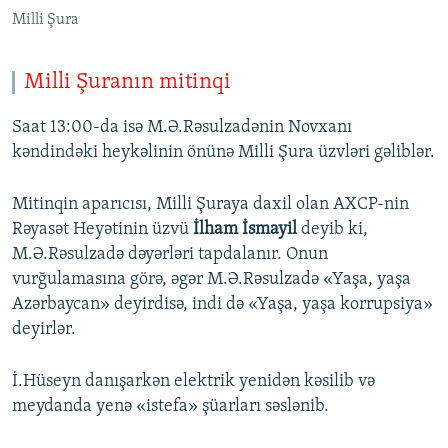
Milli Şura
Milli Şuranın mitinqi
Saat 13:00-da isə M.Ə.Rəsulzadənin Novxanı
kəndindəki heykəlinin önünə Milli Şura üzvləri gəliblər.
Mitinqin aparıcısı, Milli Şuraya daxil olan AXCP-nin
Rəyasət Heyətinin üzvü
İlham İsmayil
deyib ki,
M.Ə.Rəsulzadə dəyərləri tapdalanır. Onun
vurğulamasına görə, əgər M.Ə.Rəsulzadə «Yaşa, yaşa
Azərbaycan» deyirdisə, indi də «Yaşa, yaşa korrupsiya»
deyirlər.
İ.Hüseyn danışarkən elektrik yenidən kəsilib və
meydanda yenə «istefa» şüarları səslənib.