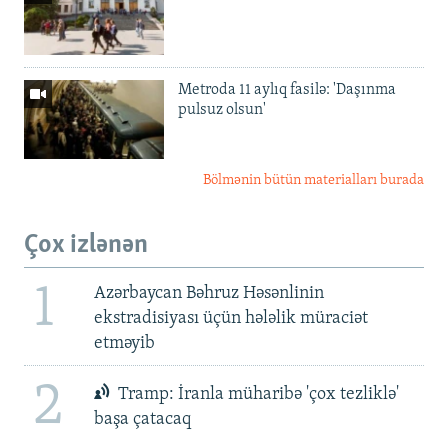
Metroda 11 aylıq fasilə: 'Daşınma
pulsuz olsun'
Bölmənin bütün materialları burada
Çox izlənən
1
Azərbaycan Bəhruz Həsənlinin
ekstradisiyası üçün hələlik müraciət
etməyib
2
Tramp: İranla müharibə 'çox tezliklə'
başa çatacaq