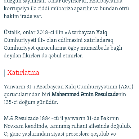
düzgün saymırlar. Onlar deyirlər ki, Azərbaycanda
korrupsiya ilə ciddi mübarizə aparılır və bundan ötrü
hakim iradə var.
Üstəlik, onlar 2018-ci ilin «Azərbaycan Xalq
Cümhuriyyəti ili» elan edilməsini xatırladaraq
Cümhuriyyət qurucularına ögey münasibətlə bağlı
deyilən fikirləri də qəbul etmirlər.
Xatırlatma
Yanvarın 31-i Azərbaycan Xalq Cümhuriyyətinin (AXC)
qurucularından biri
Məhəmməd Əmin Rəsulzadə
nin
135-ci doğum günüdür.
M.Ə.Rəsulzadə 1884-cü il yanvarın 31-də Bakının
Novxanı kəndində, tanınmış ruhani ailəsində doğulub.
O, gənc yaşlarından siyasi proseslərə qoşulub və