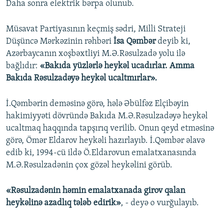
Daha sonra elektrik bərpa olunub.
Müsavat Partiyasının keçmiş sədri, Milli Strateji
Düşüncə Mərkəzinin rəhbəri
İsa Qəmbər
deyib ki,
Azərbaycanın xoşbəxtliyi M.Ə.Rəsulzadə yolu ilə
bağlıdır:
«Bakıda yüzlərlə heykəl ucadırlar. Amma
Bakıda Rəsulzadəyə heykəl ucaltmırlar».
İ.Qəmbərin deməsinə görə, hələ Əbülfəz Elçibəyin
hakimiyyəti dövründə Bakıda M.Ə.Rəsulzadəyə heykəl
ucaltmaq haqqında tapşırıq verilib. Onun qeyd etməsinə
görə, Ömər Eldarov heykəli hazırlayıb. İ.Qəmbər əlavə
edib ki, 1994-cü ildə Ö.Eldarovun emalatxanasında
M.Ə.Rəsulzadənin çox gözəl heykəlini görüb.
«Rəsulzadənin həmin emalatxanada girov qalan
heykəlinə azadlıq tələb edirik»
, - deyə o vurğulayıb.