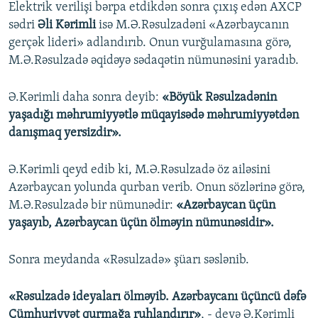
Elektrik verilişi bərpa etdikdən sonra çıxış edən AXCP
sədri
Əli Kərimli
isə M.Ə.Rəsulzadəni «Azərbaycanın
gerçək lideri» adlandırıb. Onun vurğulamasına görə,
M.Ə.Rəsulzadə əqidəyə sədaqətin nümunəsini yaradıb.
Ə.Kərimli daha sonra deyib:
«Böyük Rəsulzadənin
yaşadığı məhrumiyyətlə müqayisədə məhrumiyyətdən
danışmaq yersizdir».
Ə.Kərimli qeyd edib ki, M.Ə.Rəsulzadə öz ailəsini
Azərbaycan yolunda qurban verib. Onun sözlərinə görə,
M.Ə.Rəsulzadə bir nümunədir:
«Azərbaycan üçün
yaşayıb, Azərbaycan üçün ölməyin nümunəsidir».
Sonra meydanda «Rəsulzadə» şüarı səslənib.
«Rəsulzadə ideyaları ölməyib. Azərbaycanı üçüncü dəfə
Cümhuriyyət qurmağa ruhlandırır»
, - deyə Ə.Kərimli