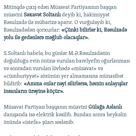
Mitinqdə çıxış edən Müsavat Partiyasının başqan
müavini
Səxavət Soltanlı
deyib ki, hakimiyyət
Rəsulzadə ilə mübarizə aparır. O vurğulayıb ki,
Rəsulzadədən qorxurlar:
«Çünki bilirlər ki, Rəsulzadə
yolu ilə gedənlərə məğlub olacaqlar».
S.Soltanlı habelə, bu günlər M.Ə.Rəsulzadənin
doğulduğu evin önünə vurulan barelyefin oğurlanması
və sonradan vurulan lövhədə «müsavat» və
«cümhuriyyət» sözünün yer almamasına münasibət
bildirib:
«Amma onlar nəyi silirlərsə, həmin anlayışlar
insanların ürəyinə köçür».
Müsavat Partiyası başqanın müavini
Gülağa Aslanlı
danışanda isə elektrik kəsilib. Bundan sonra heykəlin
önündə «istefa» şüarı səslənib.