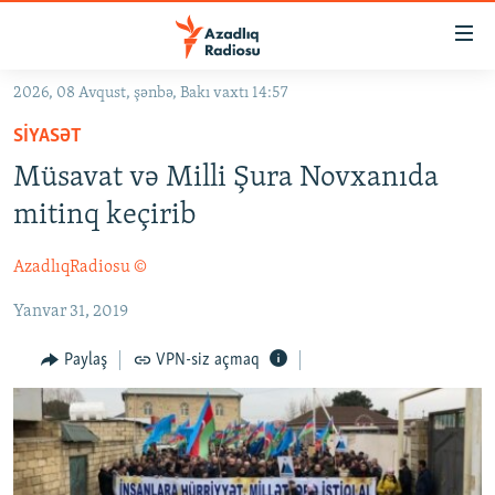
Keçid
linkləri
Əsas
2026, 08 Avqust, şənbə, Bakı vaxtı 14:57
məzmuna
GÜNDƏM
SIYASƏT
qayıt
#İZAHLA
Əsas
Müsavat və Milli Şura Novxanıda
KORRUPSIOMETR
naviqasiyaya
mitinq keçirib
qayıt
#ƏSLINDƏ
Axtarışa
AzadlıqRadiosu ©
FƏRQƏ BAX
keç
Yanvar 31, 2019
QANUNI DOĞRU
ARAŞDIRMA
Paylaş
VPN-siz açmaq
MULTIMEDIA
RADIO ARXIV
VIDEO
HAQQIMIZDA
FOTOQALEREYA
OXU ZALI