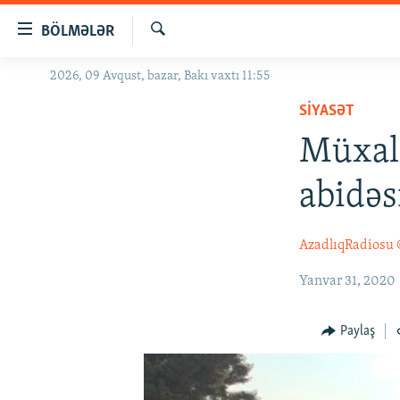
Keçid
BÖLMƏLƏR
linkləri
Axtar
Əsas
2026, 09 Avqust, bazar, Bakı vaxtı 11:55
GÜNDƏM
məzmuna
SIYASƏT
#İZAHLA
qayıt
Əsas
Müxal
KORRUPSIOMETR
naviqasiyaya
#ƏSLINDƏ
qayıt
abidəs
Axtarışa
FƏRQƏ BAX
keç
QANUNI DOĞRU
AzadlıqRadiosu
ARAŞDIRMA
Yanvar 31, 2020
MULTIMEDIA
Paylaş
RADIO ARXIV
VIDEO
HAQQIMIZDA
FOTOQALEREYA
OXU ZALI