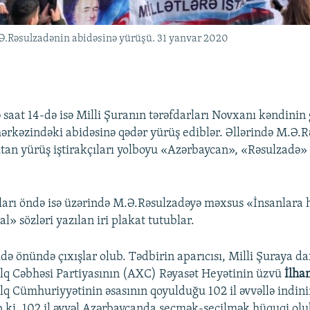
Ə.Rəsulzadənin abidəsinə yürüşü. 31 yanvar 2020
 saat 14-də isə Milli Şuranın tərəfdarları Novxanı kəndinin 
rkəzindəki abidəsinə qədər yürüş ediblər. Əllərində M.Ə.
tutan yürüş iştirakçıları yolboyu «Azərbaycan», «Rəsulzadə» 
ıları öndə isə üzərində M.Ə.Rəsulzadəyə məxsus «İnsanlara 
lal» sözləri yazılan iri plakat tutublar.
ə önündə çıxışlar olub. Tədbirin aparıcısı, Milli Şuraya da
q Cəbhəsi Partiyasının (AXC) Rəyasət Heyətinin üzvü
İlha
q Cümhuriyyətinin əsasının qoyulduğu 102 il əvvəllə indin
b ki, 102 il əvvəl Azərbaycanda seçmək-seçilmək hüquqi ol