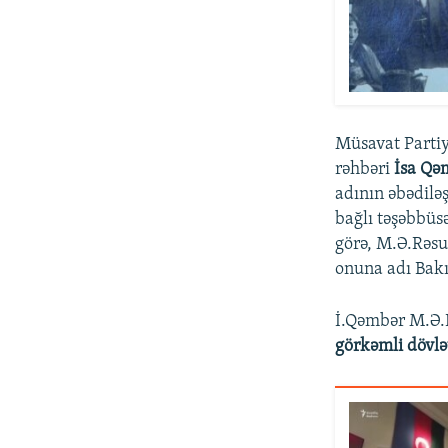
Müsavat Partiy
rəhbəri
İsa Qə
adının əbədilə
bağlı təşəbbüs
görə, M.Ə.Rəsu
onuna adı Bakı 
İ.Qəmbər M.Ə.R
görkəmli dövl