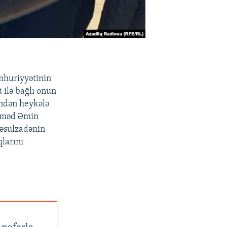
mhuriyyətinin
ilə bağlı onun
indən heykələ
mməd Əmin
Rəsulzadənin
qlarını