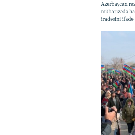
Azərbaycan rəsm
mübarizədə hak
iradəsini ifadə 