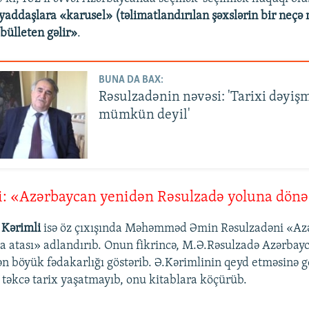
yaddaşlara «karusel» (təlimatlandırılan şəxslərin bir neçə
bülleten gəlir»
.
BUNA DA BAX:
Rəsulzadənin nəvəsi: 'Tarixi dəyiş
mümkün deyil'
li: «Azərbaycan yenidən Rəsulzadə yoluna dön
 Kərimli
isə öz çıxışında Məhəmməd Əmin Rəsulzadəni «Az
ya atası» adlandırıb. Onun fikrincə, M.Ə.Rəsulzadə Azərbay
ən böyük fədakarlığı göstərib. Ə.Kərimlinin qeyd etməsinə g
təkcə tarix yaşatmayıb, onu kitablara köçürüb.