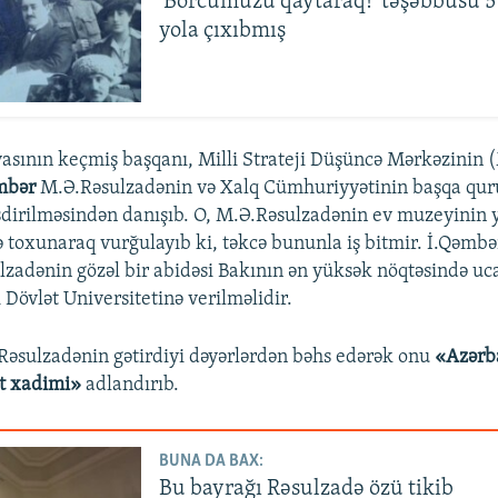
'Borcumuzu qaytaraq!' təşəbbüsü 5
yola çıxıbmış
asının keçmiş başqanı, Milli Strateji Düşüncə Mərkəzini
mbər
M.Ə.Rəsulzadənin və Xalq Cümhuriyyətinin başqa qur
şdirilməsindən danışıb. O, M.Ə.Rəsulzadənin ev muzeyinin y
ə toxunaraq vurğulayıb ki, təkcə bununla iş bitmir. İ.Qəmbə
lzadənin gözəl bir abidəsi Bakının ən yüksək nöqtəsində uca
Dövlət Universitetinə verilməlidir.
əsulzadənin gətirdiyi dəyərlərdən bəhs edərək onu
«Azərb
ət xadimi»
adlandırıb.
BUNA DA BAX:
Bu bayrağı Rəsulzadə özü tikib