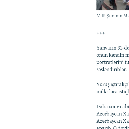
Milli Şuranın M.
+++
Yanvarın 31-də
onun kəndin mə
portretlərini 
səsləndiriblər.
Yürüş iştirakç
millətlərə istiq
Daha sonra abid
Azərbaycan Xal
Azərbaycan Xal
aparıb. O deyi