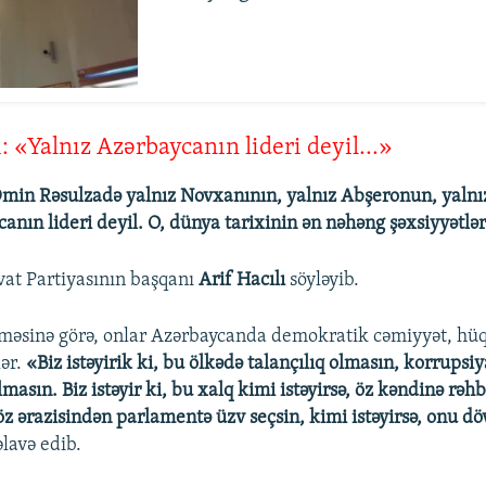
ı: «Yalnız Azərbaycanın lideri deyil...»
n Rəsulzadə yalnız Novxanının, yalnız Abşeronun, yalnız
anın lideri deyil. O, dünya tarixinin ən nəhəng şəxsiyyətlə
at Partiyasının başqanı
Arif Hacılı
söyləyib.
məsinə görə, onlar Azərbaycanda demokratik cəmiyyət, hüq
lər.
«Biz istəyirik ki, bu ölkədə talançılıq olmasın, korrupsi
masın. Biz istəyir ki, bu xalq kimi istəyirsə, öz kəndinə rəhbə
 öz ərazisindən parlamentə üzv seçsin, kimi istəyirsə, onu döv
 əlavə edib.