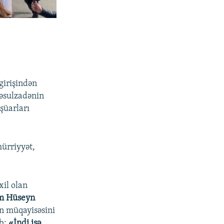
girişindən
Rəsulzadənin
şüarları
hürriyyət,
xil olan
m Hüseyn
in müqayisəsini
ub:
«İndi isə