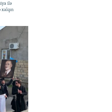
iya ilə
 xalqın