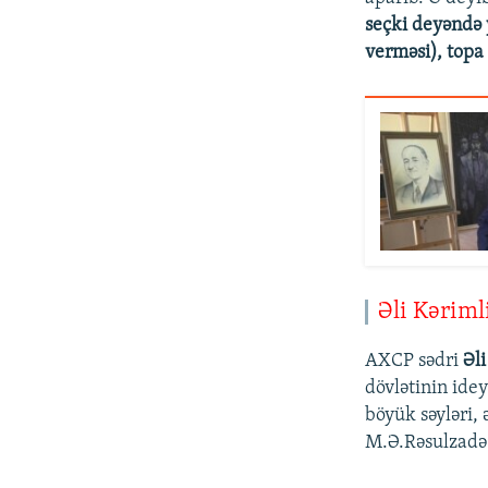
seçki deyəndə 
verməsi), topa 
Əli Kərim
AXCP sədri
Əli
dövlətinin ide
böyük səyləri, 
M.Ə.Rəsulzadə 