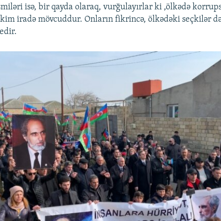
iləri isə, bir qayda olaraq, vurğulayırlar ki ,ölkədə korrups
im iradə mövcuddur. Onların fikrincə, ölkədəki seçkilər də
edir.