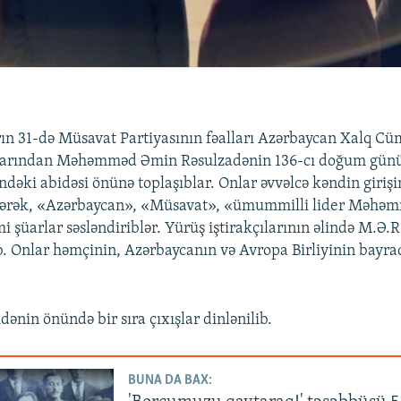
ın 31-də Müsavat Partiyasının fəalları Azərbaycan Xalq Cü
arından Məhəmməd Əmin Rəsulzadənin 136-cı doğum günü 
dəki abidəsi önünə toplaşıblar. Onlar əvvəlcə kəndin giriş
dərək, «Azərbaycan», «Müsavat», «ümummilli lider Məhə
i şüarlar səsləndiriblər. Yürüş iştirakçılarının əlində M.Ə.
ub. Onlar həmçinin, Azərbaycanın və Avropa Birliyinin bayra
ənin önündə bir sıra çıxışlar dinlənilib.
BUNA DA BAX: