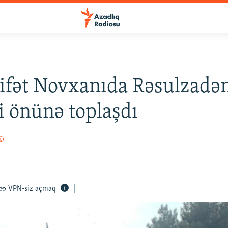
ifət Novxanıda Rəsulzadə
i önünə toplaşdı
 ©
VPN-siz açmaq