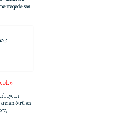
 məntəqədə səs
mək
əcək»
ərbaycan
candan ötrü ən
örə,