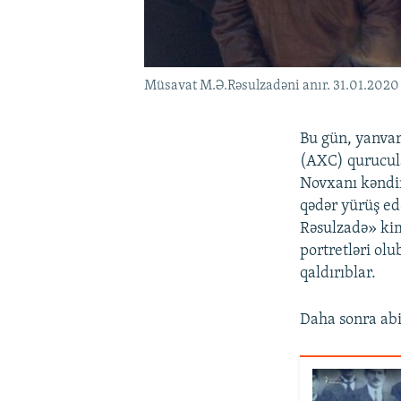
Müsavat M.Ə.Rəsulzadəni anır. 31.01.2020
Bu gün, yanvar
(AXC) qurucul
Novxanı kəndin
qədər yürüş e
Rəsulzadə» kim
portretləri ol
qaldırıblar.
Daha sonra abid