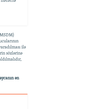
 nəfərlə
n (MSDM)
ucularının
aradılması ilə
rin sözlərinə
ldılmalıdır,
aycanın ən