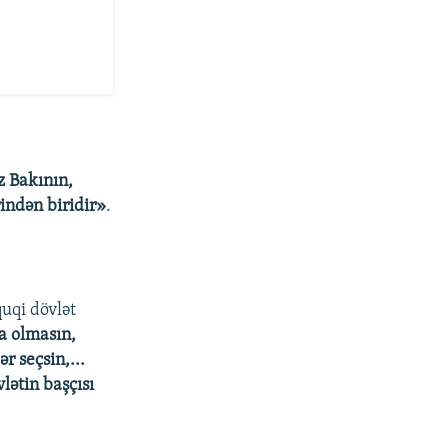
 Bakının,
rindən biridir»
.
uqi dövlət
ya olmasın,
r seçsin,...
lətin başçısı