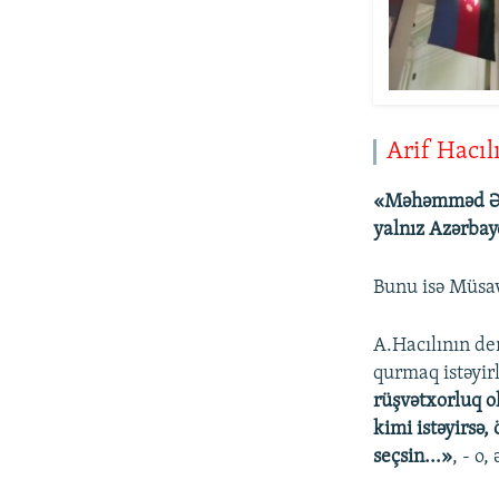
Arif Hacıl
«Məhəmməd Əmi
yalnız Azərbayc
Bunu isə Müsav
A.Hacılının de
qurmaq istəyir
rüşvətxorluq ol
kimi istəyirsə,
seçsin...»
, - o,