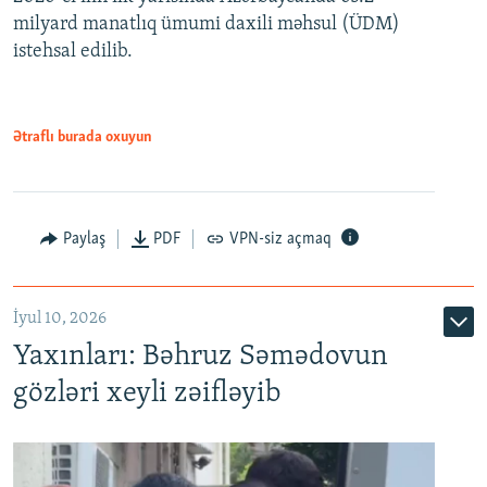
milyard manatlıq ümumi daxili məhsul (ÜDM)
480p
Auto
240p
360p
480p
istehsal edilib.
720p
720p
1080p
1080p
Ətraflı burada oxuyun
Paylaş
PDF
VPN-siz açmaq
İyul 10, 2026
Yaxınları: Bəhruz Səmədovun
gözləri xeyli zəifləyib