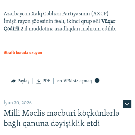
Azərbaycan Xalq Cəbhəsi Partiyasının (AXCP)
İmişli rayon şöbəsinin fəalı, ikinci qrup əlil
Vüqar
Qədirli
2 il müddətinə azadlıqdan məhrum edilib.
Ətraflı burada oxuyun
Paylaş
PDF
VPN-siz açmaq
İyun 30, 2026
Milli Məclis məcburi köçkünlərlə
bağlı qanuna dəyişiklik etdi