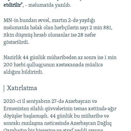
etdirilir"
, - məlumatda yazılıb.
MN-in bundan əvvəl, martın 2-də yaydığı
məlumatda həlak olan hərbçilərin sayı 2 min 881,
itkin düşmüş hesab olunanlar isə 28 nəfər
göstərilirdi.
Nazirlik 44 günlük müharibədən az sonra isə 1 min
200 hərbi qulluqçunun xəstəxanada müalicə
aldığını bildirirdi.
Xatırlatma
2020-ci il sentyabrın 27-də Azərbaycan və
Ermənistan silahlı qüvvələrinin təmas xəttində ağır
döyüşlər başlamışdı. 44 günlük bu müharibə və
sonrakı razılaşma nəticəsində Azərbaycan Dağlıq
Qarabağın bir hissəsinə və ətraf yeddi rayona