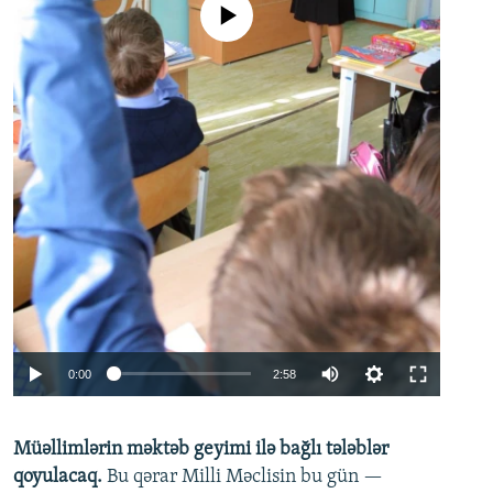
No media source currently available
Auto
0:00
2:58
240p
Müəllimlərin məktəb geyimi ilə bağlı tələblər
360p
qoyulacaq.
Bu qərar Milli Məclisin bu gün —
480p