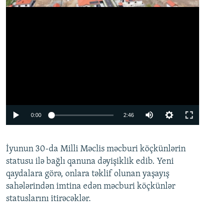
Auto
0:00
2:46
240p
İyunun 30-da Milli Məclis məcburi köçkünlərin
360p
statusu ilə bağlı qanuna dəyişiklik edib. Yeni
480p
qaydalara görə, onlara təklif olunan yaşayış
720p
sahələrindən imtina edən məcburi köçkünlər
statuslarını itirəcəklər.
1080p