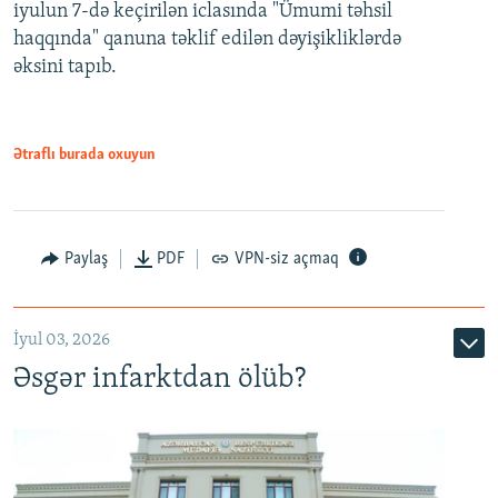
iyulun 7-də keçirilən iclasında "Ümumi təhsil
720p
haqqında" qanuna təklif edilən dəyişikliklərdə
əksini tapıb.
1080p
Ətraflı burada oxuyun
Auto
240p
360p
480p
Paylaş
PDF
VPN-siz açmaq
720p
1080p
İyul 03, 2026
Əsgər infarktdan ölüb?