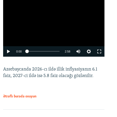
Auto
0:00
2:58
240p
Azərbaycanda 2026-cı ildə illik inflyasiyanın 6.1
360p
faiz, 2027-ci ildə isə 5.8 faiz olacağı gözlənilir.
480p
720p
1080p
Ətraflı burada oxuyun