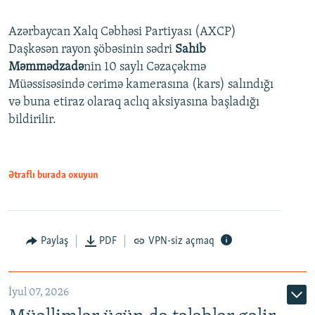
240p
Azərbaycan Xalq Cəbhəsi Partiyası (AXCP)
360p
Daşkəsən rayon şöbəsinin sədri
Sahib
480p
Auto
240p
360p
480p
Məmmədzadə
nin 10 saylı Cəzaçəkmə
720p
Müəssisəsində cərimə kamerasına (kars) salındığı
720p
1080p
və buna etiraz olaraq aclıq aksiyasına başladığı
1080p
bildirilir.
Ətraflı burada oxuyun
Paylaş
PDF
VPN-siz açmaq
İyul 07, 2026