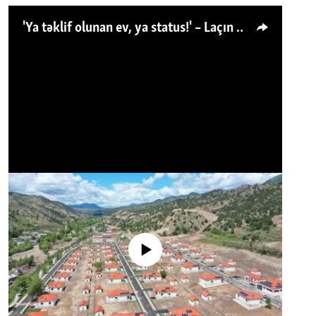
'Ya təklif olunan ev, ya status!' – Laçın köçkünü: 'Laçından başqa heç hara!'
No media source currently available