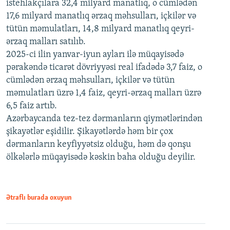
istehlakçılara 32,4 milyard manatlıq, o cümlədən
17,6 milyard manatlıq ərzaq məhsulları, içkilər və
tütün məmulatları, 14,8 milyard manatlıq qeyri-
ərzaq malları satılıb.
2025-ci ilin yanvar-iyun ayları ilə müqayisədə
pərakəndə ticarət dövriyyəsi real ifadədə 3,7 faiz, o
cümlədən ərzaq məhsulları, içkilər və tütün
məmulatları üzrə 1,4 faiz, qeyri-ərzaq malları üzrə
6,5 faiz artıb.
Azərbaycanda tez-tez dərmanların qiymətlərindən
şikayətlər eşidilir. Şikayətlərdə həm bir çox
dərmanların keyfiyyətsiz olduğu, həm də qonşu
ölkələrlə müqayisədə kəskin baha olduğu deyilir.
Ətraflı burada oxuyun