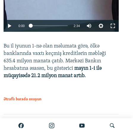
Auto
0:00
2:34
240p
Bu il iyunun 1-nə olan məlumata görə, ölkə
360p
banklarında vaxtı keçmiş kreditlərin məbləği
480p
635.4 milyon manata çatıb. Mərkəzi Bankın
720p
hesabatına əsasən, bu göstərici
mayın 1-i ilə
müqayisədə 21.2 milyon manat artıb.
1080p
Ətraflı burada oxuyun
Auto
240p
360p
480p
Paylaş
PDF
VPN-siz açmaq