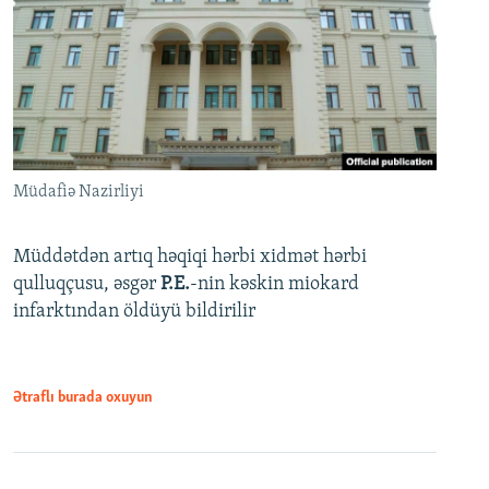
Müdafiə Nazirliyi
Müddətdən artıq həqiqi hərbi xidmət hərbi
qulluqçusu, əsgər
P.E.
-nin kəskin miokard
infarktından öldüyü bildirilir
Ətraflı burada oxuyun