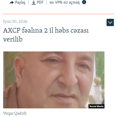
Paylaş
PDF
VPN-siz açmaq
İyun 30, 2026
AXCP fəalına 2 il həbs cəzası
verilib
Vüqar Qədirli