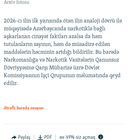
Arxiv fotosu
2026-cı ilin ilk yarısında ötən ilin analoji dövrü ilə
müqayisədə Azərbaycanda narkotiklə bağlı
aşkarlanan cinayət faktları azalsa da həm
tutulanların sayının, həm də müsadirə edilən
maddələrin həcminin artdığı bildirilir. Bu barədə
Narkomanlığa və Narkotik Vasitələrin Qanunsuz
Dövriyyəsinə Qarşı Mübarizə üzrə Dövlət
Komissiyasının İşçi Qrupunun məlumatında qeyd
edilir.
Ətraflı burada oxuyun
Paylaş
PDF
VPN-siz açmaq