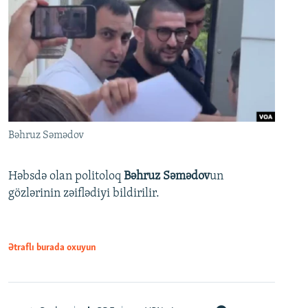
Bəhruz Səmədov
Həbsdə olan politoloq
Bəhruz Səmədov
un
gözlərinin zəiflədiyi bildirilir.
Ətraflı burada oxuyun