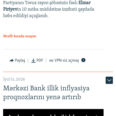
Partiyanın Tovuz rayon şöbəsinin fəalı
Elmar
Piriyev
in 10 sutka müddətinə inzibati qaydada
həbs edildiyi açıqlanıb.
Ətraflı burada oxuyun
Paylaş
PDF
VPN-siz açmaq
İyul 31, 2026
Mərkəzi Bank illik inflyasiya
proqnozlarını yenə artırıb