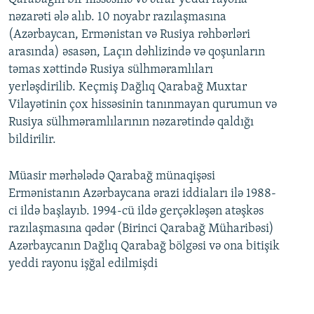
nəzarəti ələ alıb. 10 noyabr razılaşmasına
(Azərbaycan, Ermənistan və Rusiya rəhbərləri
arasında) əsasən, Laçın dəhlizində və qoşunların
təmas xəttində Rusiya sülhməramlıları
yerləşdirilib. Keçmiş Dağlıq Qarabağ Muxtar
Vilayətinin çox hissəsinin tanınmayan qurumun və
Rusiya sülhməramlılarının nəzarətində qaldığı
bildirilir.
Müasir mərhələdə Qarabağ münaqişəsi
Ermənistanın Azərbaycana ərazi iddiaları ilə 1988-
ci ildə başlayıb. 1994-cü ildə gerçəkləşən atəşkəs
razılaşmasına qədər (Birinci Qarabağ Müharibəsi)
Azərbaycanın Dağlıq Qarabağ bölgəsi və ona bitişik
yeddi rayonu işğal edilmişdi