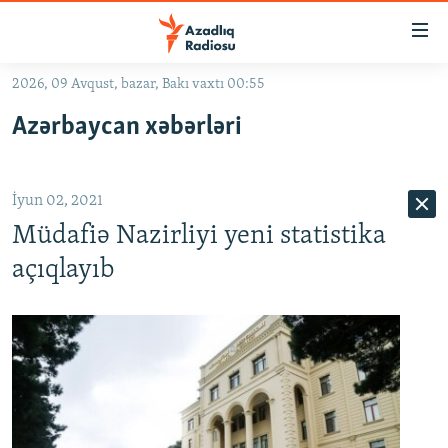
Keçid
linkləri
Əsas
2026, 09 Avqust, bazar, Bakı vaxtı 00:55
məzmuna
GÜNDƏM
Azərbaycan xəbərləri
qayıt
#İZAHLA
Əsas
KORRUPSIOMETR
naviqasiyaya
İyun 02, 2021
qayıt
#ƏSLINDƏ
Axtarışa
Müdafiə Nazirliyi yeni statistika
FƏRQƏ BAX
keç
açıqlayıb
QANUNI DOĞRU
ARAŞDIRMA
MULTIMEDIA
RADIO ARXIV
VIDEO
HAQQIMIZDA
FOTOQALEREYA
OXU ZALI