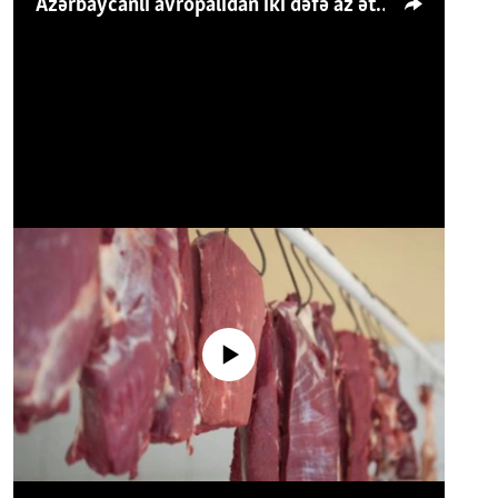
Azərbaycanlı avropalıdan iki dəfə az ət yeyir, amma... 'Qiymət artımı qaçılmazdır'
No media source currently available