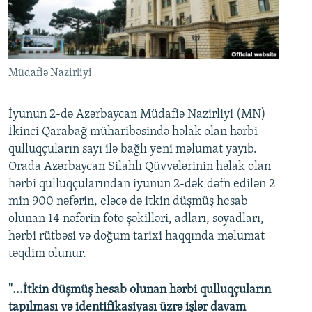
İNFOQRAFIKA
AZƏRBAYCAN ƏDƏBIYYATI KITABXANASI
MISSIYAMIZ
BIZI IZLƏ
KARIKATURA
İSLAM VƏ DEMOKRATIYA
PEŞƏ ETIKASI VƏ JURNALISTIKA STANDARTLARIMIZ
İZ - MƏDƏNIYYƏT PROQRAMI
MATERIALLARIMIZDAN ISTIFADƏ
Müdafiə Nazirliyi
AZADLIQRADIOSU MOBIL TELEFONUNUZDA
RFE/RL-in bütün saytları
BIZIMLƏ ƏLAQƏ
İyunun 2-də Azərbaycan Müdafiə Nazirliyi (MN)
İkinci Qarabağ müharibəsində həlak olan hərbi
XƏBƏR BÜLLETENLƏRIMIZ
qulluqçuların sayı ilə bağlı yeni məlumat yayıb.
Orada Azərbaycan Silahlı Qüvvələrinin həlak olan
hərbi qulluqçularından iyunun 2-dək dəfn edilən 2
min 900 nəfərin, eləcə də itkin düşmüş hesab
olunan 14 nəfərin foto şəkilləri, adları, soyadları,
hərbi rütbəsi və doğum tarixi haqqında məlumat
təqdim olunur.
"...İtkin düşmüş hesab olunan hərbi qulluqçuların
tapılması və identifikasiyası üzrə işlər davam