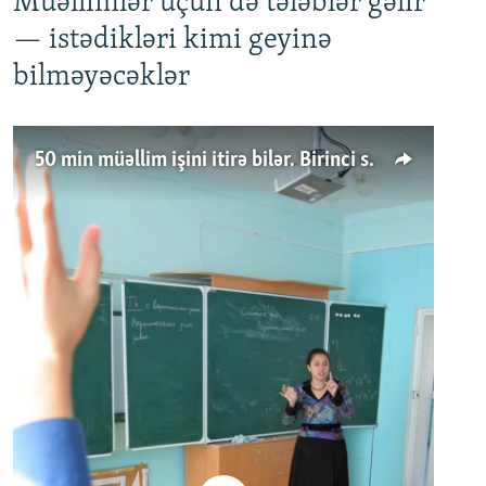
Müəllimlər üçün də tələblər gəlir
— istədikləri kimi geyinə
bilməyəcəklər
50 min müəllim işini itirə bilər. Birinci sinfə gedənlər azalır