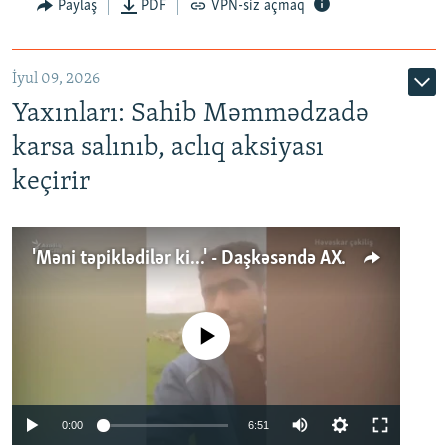
Paylaş
PDF
VPN-siz açmaq
İyul 09, 2026
Yaxınları: Sahib Məmmədzadə
karsa salınıb, aclıq aksiyası
keçirir
'Məni təpiklədilər ki...' - Daşkəsəndə AXCP fəalının yaxınları onun həbsinə etiraz edirlər
No media source currently available
Auto
0:00
6:51