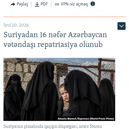
Paylaş
PDF
VPN-siz açmaq
İyul 20, 2026
Auto
240p
360p
480p
Suriyadan 16 nəfər Azərbaycan
720p
1080p
vətəndaşı repatriasiya olunub
Suriyanın şimalında qaçqın düşərgəsi, arxiv fotosu