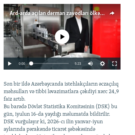
Ard-arda açılan dərman zavodları ölkənin tələbatını ödəyirmi?
No media source currently available
Auto
0:00
5:23
240p
Son bir ildə Azərbaycanda istehlakçıların
360p
əczaçılıq
məhsulları və tibbi ləvazimatlara çəkdiyi xərc 24,9
480p
Auto
240p
360p
480p
faiz artıb.
720p
Bu barədə Dövlət Statistika Komitəsinin (DSK) bu
720p
1080p
gün, iyulun 16-da yaydığı məlumatda bildirilir.
1080p
DSK vurğulayır ki, 2026-cı ilin yanvar-iyun
aylarında pərakəndə ticarət şəbəkəsində