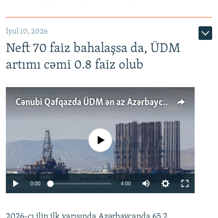
İyul 10, 2026
Neft 70 faiz bahalaşsa da, ÜDM
artımı cəmi 0.8 faiz olub
Cənubi Qafqazda ÜDM ən az Azərbaycanda artır: Qonşuları niyə Bakını qabaqlaya bilir?
No media source currently available
Auto
0:00
4:00
240p
2026-cı ilin ilk yarısında Azərbaycanda 65.2
360p