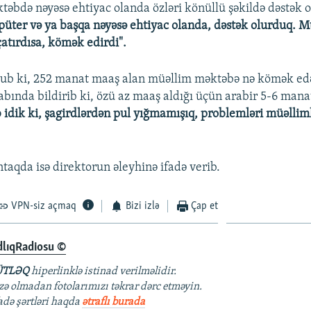
ktəbdə nəyəsə ehtiyac olanda özləri könüllü şəkildə dəstək 
ter və ya başqa nəyəsə ehtiyac olanda, dəstək olurduq. M
atırdısa, kömək edirdi".
şub ki, 252 manat maaş alan müəllim məktəbə nə kömək edə
abında bildirib ki, özü az maaş aldığı üçün arabir 5-6 mana
idik ki, şagirdlərdən pul yığmamışıq, problemləri müəllim
ntaqda isə direktorun əleyhinə ifadə verib.
VPN-siz açmaq
Bizi izlə
Çap et
dlıqRadiosu ©
TLƏQ
hiperlinklə istinad verilməlidir.
azə olmadan fotolarımızı təkrar dərc etməyin.
fadə şərtləri haqda
ətraflı burada