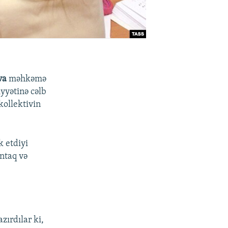
va
məhkəmə
iyyətinə cəlb
kollektivin
k etdiyi
intaq və
zırdılar ki,