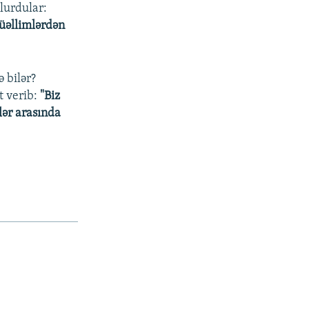
olurdular:
üəllimlərdən
 bilər?
t verib:
"Biz
lər arasında