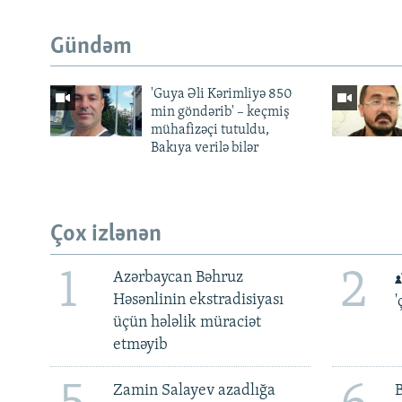
Gündəm
'Guya Əli Kərimliyə 850
min göndərib' – keçmiş
mühafizəçi tutuldu,
Bakıya verilə bilər
Çox izlənən
1
2
Azərbaycan Bəhruz
Həsənlinin ekstradisiyası
'
üçün hələlik müraciət
etməyib
Zamin Salayev azadlığa