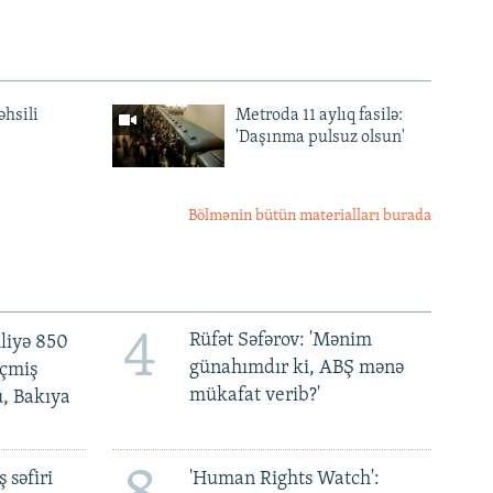
əhsili
Metroda 11 aylıq fasilə:
'Daşınma pulsuz olsun'
Bölmənin bütün materialları burada
4
Rüfət Səfərov: 'Mənim
liyə 850
günahımdır ki, ABŞ mənə
eçmiş
mükafat verib?'
u, Bakıya
 səfiri
'Human Rights Watch':