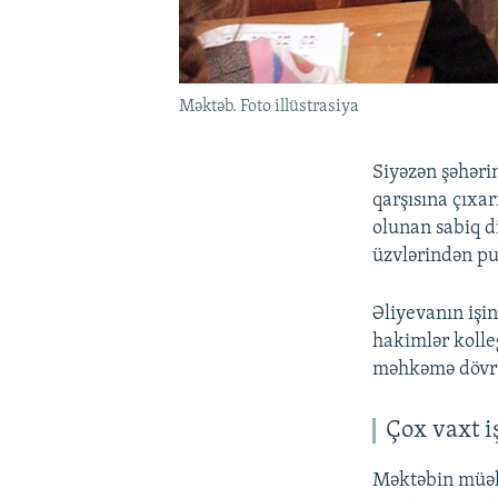
Məktəb. Foto illüstrasiya
Siyəzən şəhəri
qarşısına çıxar
olunan sabiq di
üzvlərindən pul
Əliyevanın işi
hakimlər kolleg
məhkəmə dövrü
Çox vaxt i
Məktəbin müəlli