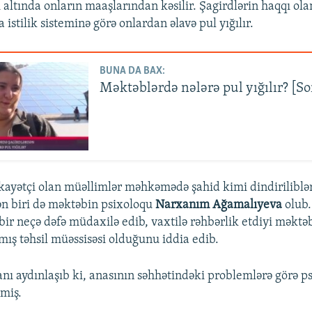
 altında onların maaşlarından kəsilir. Şagirdlərin haqqı ola
a istilik sisteminə görə onlardan əlavə pul yığılır.
BUNA DA BAX:
Məktəblərdə nələrə pul yığılır? [S
kayətçi olan müəllimlər məhkəmədə şahid kimi dindiriliblər
ən biri də məktəbin psixoloqu
Narxanım Ağamalıyeva
olub
bir neçə dəfə müdaxilə edib, vaxtilə rəhbərlik etdiyi məktə
ış təhsil müəssisəsi olduğunu iddia edib.
ı aydınlaşıb ki, anasının səhhətindəki problemlərə görə p
rmiş.