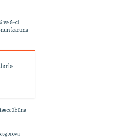
6 və 8-ci
 onun kartına
lərlə
a təəccübünə
ləsgərova