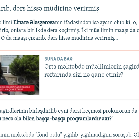
rıb, dərs hissə müdirinə verirmiş
əllimi
Elnarə Ələsgərova
nın ifadəsindən isə aydın olub ki, o, 
şdirib, onlara birlikdə dərs keçirmiş. İki müəllimin maaşı da
O da maaşı çıxarıb, dərs hissə müdirinə verirmiş...
BUNA DA BAX:
Orta məktəbdə müəllimlərin şagird
rəftarında sizi nə qane etmir?
 şagirdlərinin birləşdirilib eyni dərsi keçməsi prokurorun d
 necə ola bilər, başqa-başqa proqramlardır axı?"
nin məktəbdə "fond pulu" yığılıb-yığılmadığını soruşub. Ə