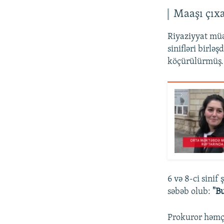
Maaşı çıxa
Riyaziyyat mü
sinifləri birlə
köçürülürmüş. 
6 və 8-ci sinif
səbəb olub:
"Bu
Prokuror həmçi