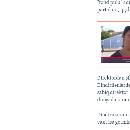
"fond pulu" adı
partalara, qışd
Direktordan şi
Dindirilənlərd
sabiq direktor 
dünyada tanınm
Dindirmə zaman
vaxt işə getmi