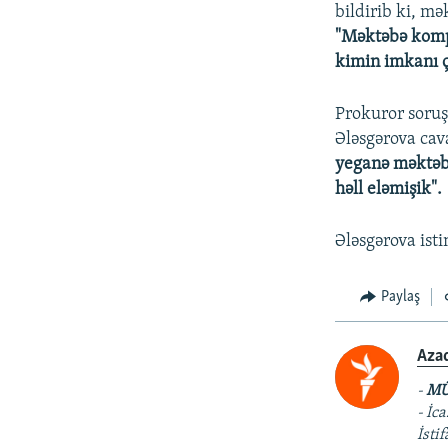
bildirib ki, mə
"Məktəbə kompü
kimin imkanı ç
Prokuror soru
Ələsgərova cav
yeganə məktəb 
həll eləmişik".
Ələsgərova isti
Paylaş
Aza
-
MÜ
- İc
İsti