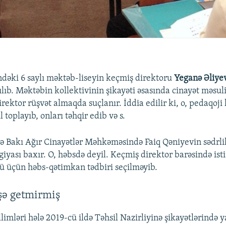
ndəki 6 saylı məktəb-liseyin keçmiş direktoru
Yeganə Əliye
ılıb. Məktəbin kollektivinin şikayəti əsasında cinayət məsul
rektor rüşvət almaqda suçlanır. İddia edilir ki, o, pedaqoji 
 toplayıb, onları təhqir edib və s.
nə Bakı Ağır Cinayətlər Məhkəməsində Faiq Qəniyevin sədrli
iyası baxır. O, həbsdə deyil. Keçmiş direktor barəsində ist
 üçün həbs-qətimkan tədbiri seçilməyib.
şə getmirmiş
mləri hələ 2019-cü ildə Təhsil Nazirliyinə şikayətlərində ya