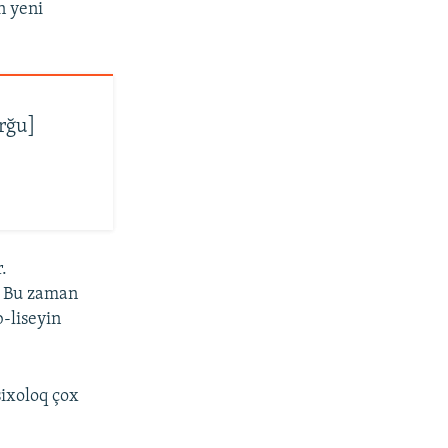
n yeni
orğu]
.
. Bu zaman
b-liseyin
sixoloq çox