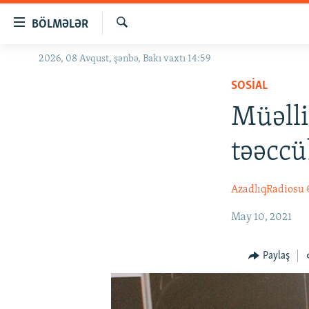
Keçid
BÖLMƏLƏR
linkləri
Axtar
Əsas
2026, 08 Avqust, şənbə, Bakı vaxtı 14:59
GÜNDƏM
məzmuna
SOSIAL
#İZAHLA
qayıt
Əsas
Müəlli
KORRUPSIOMETR
naviqasiyaya
#ƏSLINDƏ
qayıt
təəccü
Axtarışa
FƏRQƏ BAX
keç
QANUNI DOĞRU
AzadlıqRadiosu
ARAŞDIRMA
May 10, 2021
MULTIMEDIA
Paylaş
RADIO ARXIV
VIDEO
HAQQIMIZDA
FOTOQALEREYA
OXU ZALI