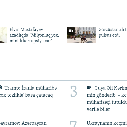
Elvin Mustafayev
Gürcüstan ali t
azadlıqda: 'Milyonluq yox,
pulsuz etdi
minlik korrupsiya var'
3
Tramp: İranla müharibə
'Guya Əli Kərim
çox tezliklə' başa çatacaq
min göndərib' – k
mühafizəçi tutuld
verilə bilər
Bayramov: Azərbaycan
Ukraynanın keçmiş