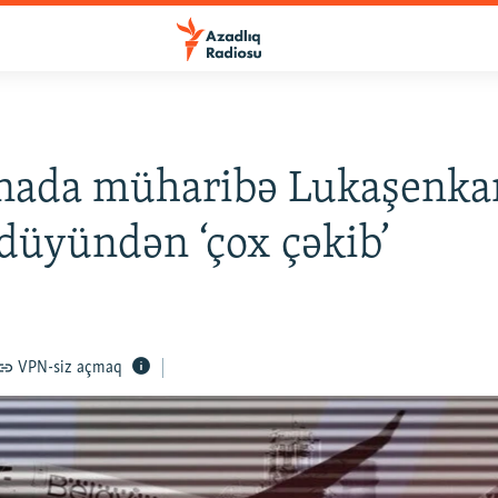
nada müharibə Lukaşenka
üyündən ‘çox çəkib’
VPN-siz açmaq