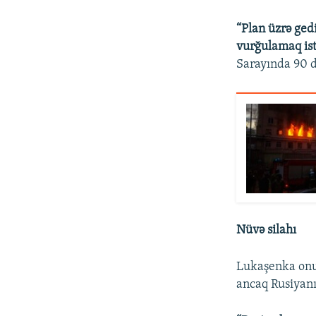
“Plan üzrə ge
vurğulamaq ist
Sarayında 90 d
Nüvə silahı
Lukaşenka onu 
ancaq Rusiyanı