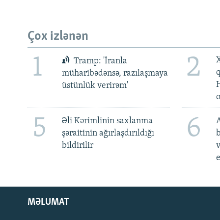
Çox izlənən
1
2
X
Tramp: 'İranla
müharibədənsə, razılaşmaya
üstünlük verirəm'
5
6
Əli Kərimlinin saxlanma
A
şəraitinin ağırlaşdırıldığı
b
bildirilir
v
e
MƏLUMAT