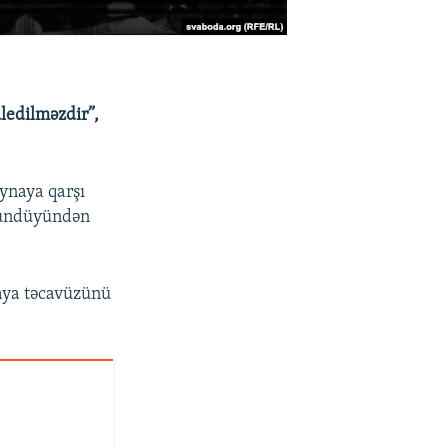
ledilməzdir”,
ynaya qarşı
şündüyündən
aya təcavüzünü