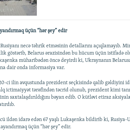
yandırmaq üçün “hər şey” edir
Rusiyanı necə təhrik etməsinin detallarını açıqlamayıb. Mi
lik göstərib, Belarus ərazisindən bu hücum üçün istifadə 
Lukaşenka müharibədən öncə deyirdi ki, Ukraynanın Belaru
na dair onda informasiya var.
-ci ilin avqustunda prezident seçkisində qalib gəldiyini i
lq ictimaiyyət tərəfindən təcrid olunub, prezident kimi ta
nin saxtalaşdırıldığını bəyan edib. O kütləvi etiraz aksiyala
tırdıb.
cü ildən idarə edən 67 yaşlı Lukaşenka bildirib ki, Rusiya
ayandırmaq üçün “hər şey” edir.