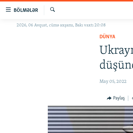
Keçid
BÖLMƏLƏR
linkləri
Axtar
Əsas
2026, 06 Avqust, cümə axşamı, Bakı vaxtı 20:08
GÜNDƏM
məzmuna
DÜNYA
#İZAHLA
qayıt
Əsas
Ukray
KORRUPSIOMETR
naviqasiyaya
#ƏSLINDƏ
qayıt
düşünd
Axtarışa
FƏRQƏ BAX
keç
QANUNI DOĞRU
May 05, 2022
ARAŞDIRMA
Paylaş
MULTIMEDIA
RADIO ARXIV
VIDEO
HAQQIMIZDA
FOTOQALEREYA
OXU ZALI