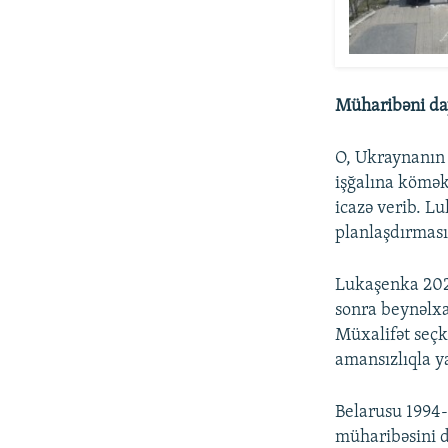
Müharibəni da
O, Ukraynanın 
işğalına kömək
icazə verib. 
planlaşdırması
Lukaşenka 2020
sonra beynəlxa
Müxalifət seçki
amansızlıqla ya
Belarusu 1994-
müharibəsini d