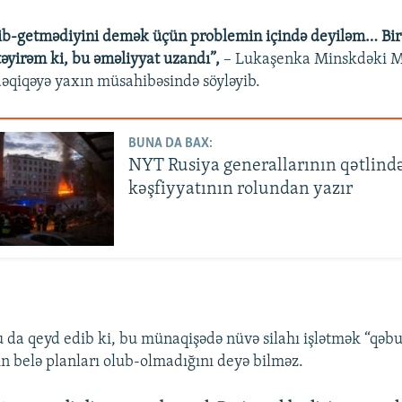
dib-getmədiyini demək üçün problemin içində deyiləm… Bi
əyirəm ki, bu əməliyyat uzandı”,
– Lukaşenka Minskdəki Mü
əqiqəyə yaxın müsahibəsində söyləyib.
BUNA DA BAX:
NYT Rusiya generallarının qətlind
kəşfiyyatının rolundan yazır
da qeyd edib ki, bu münaqişədə nüvə silahı işlətmək “qəbu
n belə planları olub-olmadığını deyə bilməz.