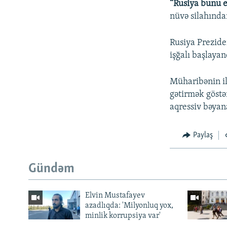
“Rusiya bunu e
nüvə silahında
Rusiya Prezide
işğalı başlaya
Müharibənin il
gətirmək göstər
aqressiv bəyana
Paylaş
Gündəm
Elvin Mustafayev
azadlıqda: 'Milyonluq yox,
minlik korrupsiya var'