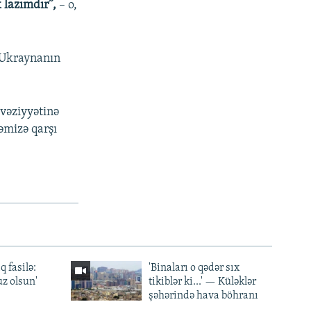
k lazımdır”,
– o,
ə Ukraynanın
 vəziyyətinə
kəmizə qarşı
q fasilə:
'Binaları o qədər sıx
z olsun'
tikiblər ki...' — Küləklər
şəhərində hava böhranı