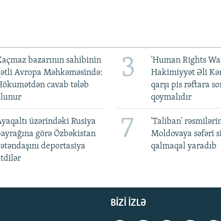
3
açmaz bazarının sahibinin
'Human Rights Wat
qətli Avropa Məhkəməsində:
Hakimiyyət Əli Kə
Hökumətdən cavab tələb
qarşı pis rəftara so
olunur
qoymalıdır
7
yaqaltı üzərindəki Rusiya
'Taliban' rəsmiləri
ayrağına görə Özbəkistan
Moldovaya səfəri s
ətəndaşını deportasiya
qalmaqal yaradıb
tdilər
BIZI IZLƏ