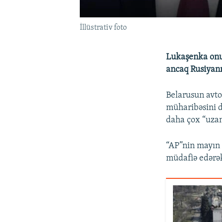
İllüstrativ foto
Lukaşenka onu 
ancaq Rusiyanı
Belarusun avto
müharibəsini 
daha çox “uzan
“AP”nin mayın
müdafiə edərək