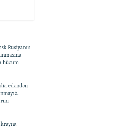
nsk Rusiyanın
olunmasına
sa hücum
ddia edəndən
nınmayıb.
rını
-Ukrayna