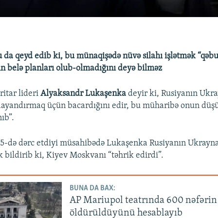
da qeyd edib ki, bu münaqişədə nüvə silahı işlətmək “qəbu
n belə planları olub-olmadığını deyə bilməz
ritar lideri
Alyaksandr Lukaşenka
deyir ki, Rusiyanın Ukra
dayandırmaq üçün bacardığını edir, bu müharibə onun dü
ıb”.
 5-də dərc etdiyi müsahibədə Lukaşenka Rusiyanın Ukrayn
 bildirib ki, Kiyev Moskvanı “təhrik edirdi”.
BUNA DA BAX:
AP Mariupol teatrında 600 nəfərin
öldürüldüyünü hesablayıb