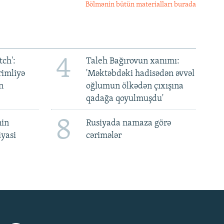
Bölmənin bütün materialları burada
4
ch':
Taleh Bağırovun xanımı:
rimliyə
'Məktəbdəki hadisədən əvvəl
n
oğlumun ölkədən çıxışına
qadağa qoyulmuşdu'
8
nin
Rusiyada namaza görə
iyasi
cərimələr