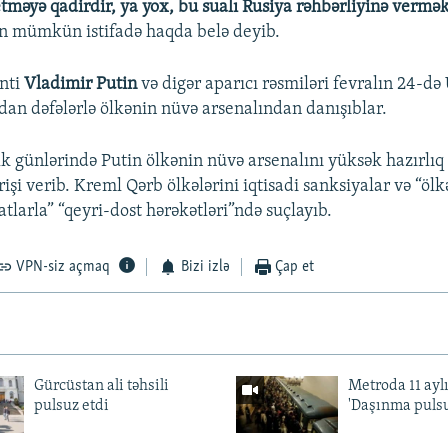
tməyə qadirdir, ya yox, bu sualı Rusiya rəhbərliyinə vermə
n mümkün istifadə haqda belə deyib.
nti
Vladimir Putin
və digər aparıcı rəsmiləri fevralın 24-d
ndan dəfələrlə ölkənin nüvə arsenalından danışıblar.
k günlərində Putin ölkənin nüvə arsenalını yüksək hazırlıq
işi verib. Kreml Qərb ölkələrini iqtisadi sanksiyalar və “öl
tlarla” “qeyri-dost hərəkətləri”ndə suçlayıb.
VPN-siz açmaq
Bizi izlə
Çap et
Gürcüstan ali təhsili
Metroda 11 aylı
pulsuz etdi
'Daşınma pulsu