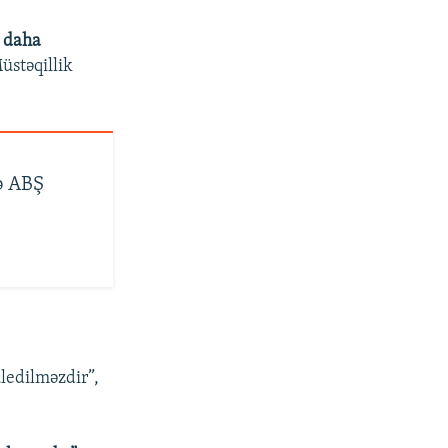
r daha
stəqillik
ə ABŞ
ledilməzdir”,