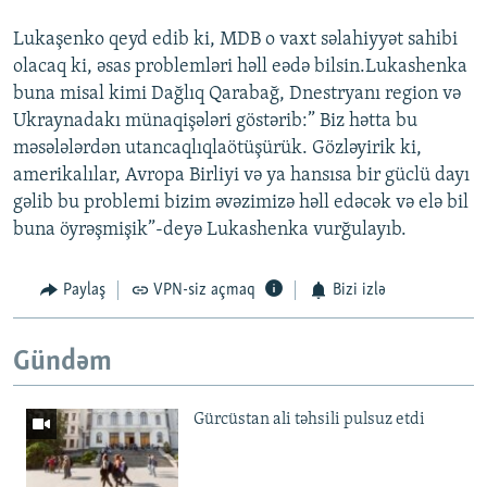
Lukaşenko qeyd edib ki, MDB o vaxt səlahiyyət sahibi
olacaq ki, əsas problemləri həll eədə bilsin.Lukashenka
buna misal kimi Dağlıq Qarabağ, Dnestryanı region və
Ukraynadakı münaqişələri göstərib:” Biz hətta bu
məsələlərdən utancaqlıqlaötüşürük. Gözləyirik ki,
amerikalılar, Avropa Birliyi və ya hansısa bir güclü dayı
gəlib bu problemi bizim əvəzimizə həll edəcək və elə bil
buna öyrəşmişik”-deyə Lukashenka vurğulayıb.
Paylaş
VPN-siz açmaq
Bizi izlə
Gündəm
Gürcüstan ali təhsili pulsuz etdi