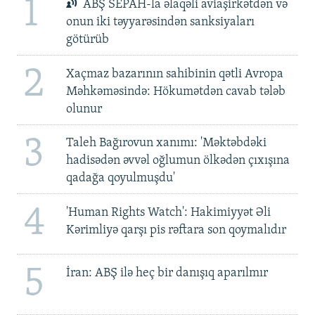
1
ABŞ SEPAH-la əlaqəli aviaşirkətdən və
onun iki təyyarəsindən sanksiyaları
götürüb
2
Xaçmaz bazarının sahibinin qətli Avropa
Məhkəməsində: Hökumətdən cavab tələb
olunur
3
Taleh Bağırovun xanımı: 'Məktəbdəki
hadisədən əvvəl oğlumun ölkədən çıxışına
qadağa qoyulmuşdu'
4
'Human Rights Watch': Hakimiyyət Əli
Kərimliyə qarşı pis rəftara son qoymalıdır
5
İran: ABŞ ilə heç bir danışıq aparılmır