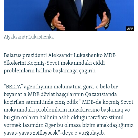
İNFOQRAFIKA
AZƏRBAYCAN ƏDƏBIYYATI KITABXANASI
MISSIYAMIZ
BIZI IZLƏ
KARIKATURA
İSLAM VƏ DEMOKRATIYA
PEŞƏ ETIKASI VƏ JURNALISTIKA STANDARTLARIMIZ
İZ - MƏDƏNIYYƏT PROQRAMI
MATERIALLARIMIZDAN ISTIFADƏ
Alyaksandr Lukashenka
AZADLIQRADIOSU MOBIL TELEFONUNUZDA
RFE/RL-in bütün saytları
BIZIMLƏ ƏLAQƏ
Belarus prezidenti Aleksandr Lukashenko MDB
XƏBƏR BÜLLETENLƏRIMIZ
ölkələrini Keçmiş-Sovet məkanındakı ciddi
problemlərin həllinə başlamağa çağırıb.
“BELTA” agentliyinin məlumatına görə, o belə bir
bəyanatla MDB dövlət başçılarının Qazaxıstanda
keçirilən sammitində çıxış edib:” MDB-də keçmiş Sovet
məkanındakı problemlərin müzakirəsinə başlamaq və
bu gün onların həllinin aslılı olduğu tərəflərə stimul
vermək lazımdır. Əgər bu olmasa bizim əməkdaşlığımız
yavaş-yavaş zəifləyəcək”-deyə o vurğulayıb.