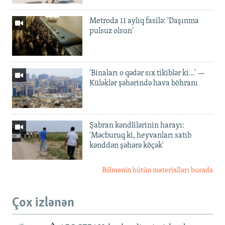
Metroda 11 aylıq fasilə: 'Daşınma
pulsuz olsun'
'Binaları o qədər sıx tikiblər ki...' —
Küləklər şəhərində hava böhranı
Şabran kəndlilərinin harayı:
'Məcburuq ki, heyvanları satıb
kənddən şəhərə köçək'
Bölmənin bütün materialları burada
Çox izlənən