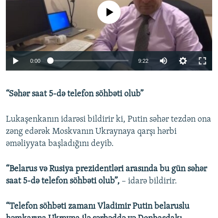
No media source currently available
Auto
0:00
9:22
240p
“Səhər saat 5-də telefon söhbəti olub”
360p
Auto
240p
360p
480p
480p
Lukaşenkanın idarəsi bildirir ki, Putin səhər tezdən ona
720p
zəng edərək Moskvanın Ukraynaya qarşı hərbi
720p
əməliyyata başladığını deyib.
“Belarus və Rusiya prezidentləri arasında bu gün səhər
saat 5-də telefon söhbəti olub”,
– idarə bildirir.
“Telefon söhbəti zamanı Vladimir Putin belaruslu