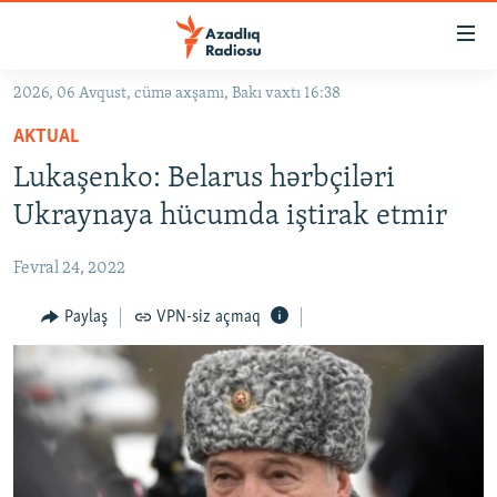
Keçid
linkləri
Əsas
2026, 06 Avqust, cümə axşamı, Bakı vaxtı 16:38
məzmuna
GÜNDƏM
AKTUAL
qayıt
#İZAHLA
Əsas
Lukaşenko: Belarus hərbçiləri
KORRUPSIOMETR
naviqasiyaya
Ukraynaya hücumda iştirak etmir
qayıt
#ƏSLINDƏ
Axtarışa
Fevral 24, 2022
FƏRQƏ BAX
keç
QANUNI DOĞRU
Paylaş
VPN-siz açmaq
ARAŞDIRMA
MULTIMEDIA
RADIO ARXIV
VIDEO
HAQQIMIZDA
FOTOQALEREYA
OXU ZALI