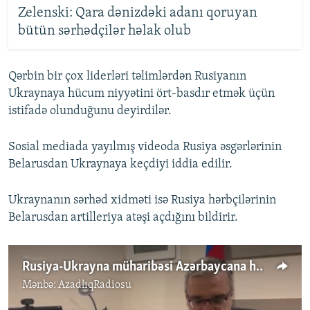
Zelenski: Qara dənizdəki adanı qoruyan
bütün sərhədçilər həlak olub
Qərbin bir çox liderləri təlimlərdən Rusiyanın
Ukraynaya hücum niyyətini ört-basdır etmək üçün
istifadə olunduğunu deyirdilər.
Sosial mediada yayılmış videoda Rusiya əsgərlərinin
Belarusdan Ukraynaya keçdiyi iddia edilir.
Ukraynanın sərhəd xidməti isə Rusiya hərbçilərinin
Belarusdan artilleriya atəşi açdığını bildirir.
Rusiya-Ukrayna müharibəsi Azərbaycana hansı risklər yaradır?
Mənbə:
AzadlıqRadiosu