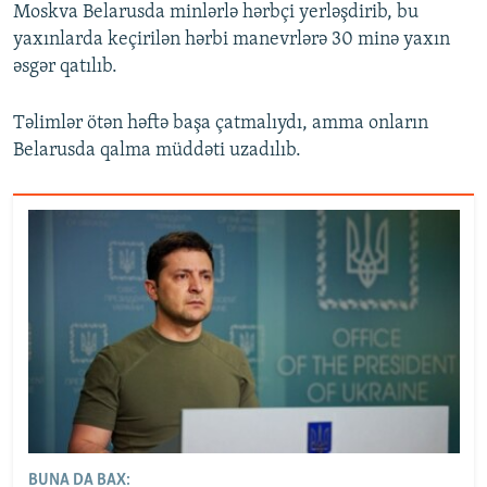
Moskva Belarusda minlərlə hərbçi yerləşdirib, bu
yaxınlarda keçirilən hərbi manevrlərə 30 minə yaxın
əsgər qatılıb.
Təlimlər ötən həftə başa çatmalıydı, amma onların
Belarusda qalma müddəti uzadılıb.
BUNA DA BAX: