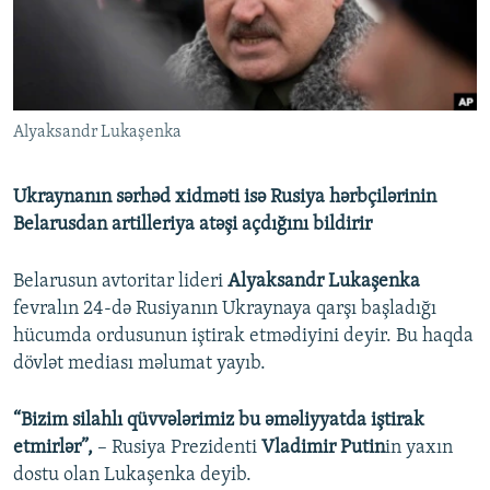
İNFOQRAFIKA
AZƏRBAYCAN ƏDƏBIYYATI KITABXANASI
MISSIYAMIZ
BIZI IZLƏ
KARIKATURA
İSLAM VƏ DEMOKRATIYA
PEŞƏ ETIKASI VƏ JURNALISTIKA STANDARTLARIMIZ
İZ - MƏDƏNIYYƏT PROQRAMI
MATERIALLARIMIZDAN ISTIFADƏ
Alyaksandr Lukaşenka
AZADLIQRADIOSU MOBIL TELEFONUNUZDA
RFE/RL-in bütün saytları
BIZIMLƏ ƏLAQƏ
Ukraynanın sərhəd xidməti isə Rusiya hərbçilərinin
XƏBƏR BÜLLETENLƏRIMIZ
Belarusdan artilleriya atəşi açdığını bildirir
Belarusun avtoritar lideri
Alyaksandr Lukaşenka
fevralın 24-də Rusiyanın Ukraynaya qarşı başladığı
hücumda ordusunun iştirak etmədiyini deyir. Bu haqda
dövlət mediası məlumat yayıb.
“Bizim silahlı qüvvələrimiz bu əməliyyatda iştirak
etmirlər”,
– Rusiya Prezidenti
Vladimir Putin
in yaxın
dostu olan Lukaşenka deyib.