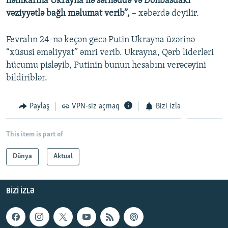
həmkarına Ukrayna ilə sərhəddə və Donbasdakı
vəziyyətlə bağlı məlumat verib”,
– xəbərdə deyilir.
Fevralın 24-nə keçən gecə Putin Ukrayna üzərinə
“xüsusi əməliyyat” əmri verib. Ukrayna, Qərb liderləri
hücumu pisləyib, Putinin bunun hesabını verəcəyini
bildiriblər.
Paylaş
VPN-siz açmaq
Bizi izlə
This item is part of
Dünya
Aktual
BIZI IZLƏ