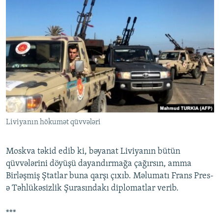
Liviyanın hökumət qüvvələri
Moskva təkid edib ki, bəyanat Liviyanın bütün
qüvvələrini döyüşü dayandırmağa çağırsın, amma
Birləşmiş Ştatlar buna qarşı çıxıb. Məlumatı Frans Pres-
ə Təhlükəsizlik Şurasındakı diplomatlar verib.
***