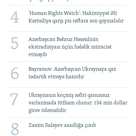
4
'Human Rights Watch': Hakimiyyət Əli
Kərimliyə qarşı pis rəftara son qoymalıdır
5
Azərbaycan Bəhruz Həsənlinin
ekstradisiyası üçün hələlik müraciət
etməyib
6
Bayramov: Azərbaycan Ukraynaya qaz
tədarük etməyə hazırdır
7
Ukraynanın keçmiş səfiri qanunsuz
varlanmada ittiham olunur: 134 min dollar
girov ödəməlidir
8
Zamin Salayev azadlığa çıxıb