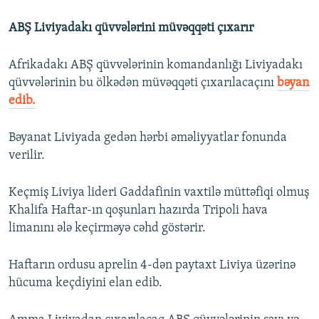
ABŞ Liviyadakı qüvvələrini müvəqqəti çıxarır
Afrikadakı ABŞ qüvvələrinin komandanlığı Liviyadakı
qüvvələrinin bu ölkədən müvəqqəti çıxarılacaçını
bəyan
edib.
Bəyanat Liviyada gedən hərbi əməliyyatlar fonunda
verilir.
Keçmiş Liviya lideri Gaddafinin vaxtilə müttəfiqi olmuş
Khalifa Haftar-ın qoşunları hazırda Tripoli hava
limanını ələ keçirməyə cəhd göstərir.
​Haftarın ordusu aprelin 4-dən paytaxt Liviya üzərinə
hücuma keçdiyini elan edib.