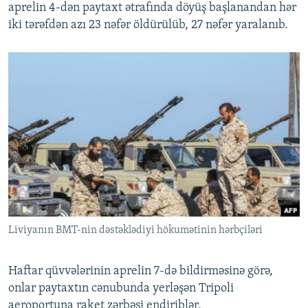
aprelin 4-dən paytaxt ətrafında döyüş başlanandan hər
iki tərəfdən azı 23 nəfər öldürülüb, 27 nəfər yaralanıb.
Liviyanın BMT-nin dəstəklədiyi hökumətinin hərbçiləri
Haftar qüvvələrinin aprelin 7-də bildirməsinə görə,
onlar paytaxtın cənubunda yerləşən Tripoli
aeroportuna raket zərbəsi endiriblər.