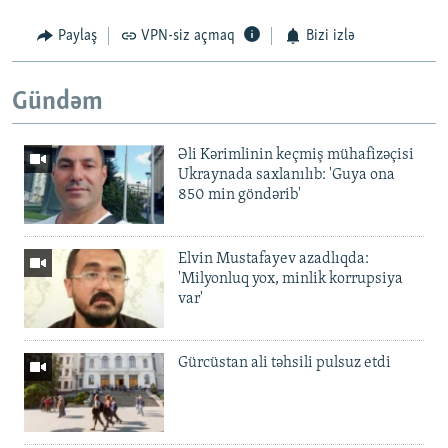
Paylaş
VPN-siz açmaq
Bizi izlə
Gündəm
Əli Kərimlinin keçmiş mühafizəçisi
Ukraynada saxlanılıb: 'Guya ona
850 min göndərib'
Elvin Mustafayev azadlıqda:
'Milyonluq yox, minlik korrupsiya
var'
Gürcüstan ali təhsili pulsuz etdi