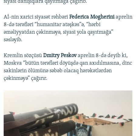
siyasi danışıqlara qayıtmağa çağırıb.
Aİ-nin xarici siyasət rəhbəri
Federica Mogherini
aprelin
8-də tərəfləri “humanitar atəşkəs”ə, “hərbi
əməliyyatdan çəkinməyə, siyasi yola qayıtmağa”
səsləyib.
Kremlin sözçüsü
Dmitry Peskov
aprelin 8-də deyib ki,
Moskva “bütün tərəfləri döyüşdə qan axıdılmasına, dinc
sakinlərin ölümünə səbəb olacaq hərəkətlərdən
çəkinməyə” çağırır.