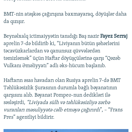
BMT-nin atəşkəs çağırışına baxmayaraq, döyüşlər daha
da qızışır.
Beynəlxalq ictimaiyyətin tanıdığı Baş nazir
Fayez Serraj
aprelin 7-də bildirib ki, “Liviyanın bütün şəhərlərini
təcavüzkarlardan və qanunsuz qüvvələrdən
təmizləmək” üçün Haftar döyüşçülərinə qarşı “Qəzəb
Vulkanı Əməliyyatı” adlı əks-hücum başlanıb.
Haftarın əsas havadarı olan Rusiya aprelin 7-də BMT
Təhlükəsizlik Şurasının durumla bağlı bəyanatının
qarşısını alıb. Bəyanat Pompeo-nun dedikləri ilə
səsləşirdi,
“Liviyada sülh və təhlükəsizliyə zərbə
vuranları məsuliyyətə cəlb etməyə çağırırdı
”, – “Frans
Pres” agentliyi bildirir.