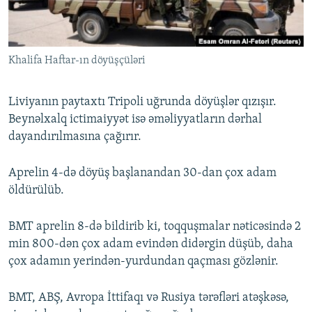
İNFOQRAFIKA
AZƏRBAYCAN ƏDƏBIYYATI KITABXANASI
MISSIYAMIZ
BIZI IZLƏ
KARIKATURA
İSLAM VƏ DEMOKRATIYA
PEŞƏ ETIKASI VƏ JURNALISTIKA STANDARTLARIMIZ
Khalifa Haftar-ın döyüşçüləri
İZ - MƏDƏNIYYƏT PROQRAMI
MATERIALLARIMIZDAN ISTIFADƏ
AZADLIQRADIOSU MOBIL TELEFONUNUZDA
RFE/RL-in bütün saytları
Liviyanın paytaxtı Tripoli uğrunda döyüşlər qızışır.
BIZIMLƏ ƏLAQƏ
Beynəlxalq ictimaiyyət isə əməliyyatların dərhal
dayandırılmasına çağırır.
XƏBƏR BÜLLETENLƏRIMIZ
Aprelin 4-də döyüş başlanandan 30-dan çox adam
öldürülüb.
BMT aprelin 8-də bildirib ki, toqquşmalar nəticəsində 2
min 800-dən çox adam evindən didərgin düşüb, daha
çox adamın yerindən-yurdundan qaçması gözlənir.
BMT, ABŞ, Avropa İttifaqı və Rusiya tərəfləri atəşkəsə,