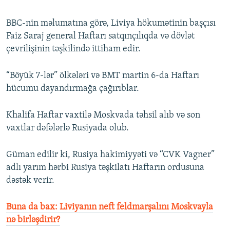
BBC-nin məlumatına görə, Liviya hökumətinin başçısı
Faiz Saraj general Haftarı satqınçılıqda və dövlət
çevrilişinin təşkilində ittiham edir.
“Böyük 7-lər” ölkələri və BMT martin 6-da Haftarı
hücumu dayandırmağa çağırıblar.
Khalifa Haftar vaxtilə Moskvada təhsil alıb və son
vaxtlar dəfələrlə Rusiyada olub.
Güman edilir ki, Rusiya hakimiyyəti və “CVK Vagner”
adlı yarım hərbi Rusiya təşkilatı Haftarın ordusuna
dəstək verir.
Buna da bax: Liviyanın neft feldmarşalını Moskvayla
nə birləşdirir?