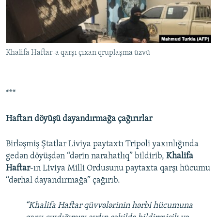
Khalifa Haftar-a qarşı çıxan qruplaşma üzvü
***
Haftarı döyüşü dayandırmağa çağırırlar
Birləşmiş Ştatlar Liviya paytaxtı Tripoli yaxınlığında
gedən döyüşdən “dərin narahatlıq” bildirib,
Khalifa
Haftar
-ın Liviya Milli Ordusunu paytaxta qarşı hücumu
“dərhal dayandırmağa” çağırıb.
“Khalifa Haftar qüvvələrinin hərbi hücumuna