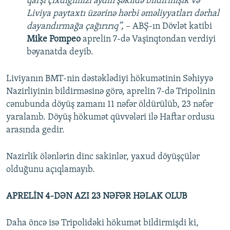
qarşı çıxdığımızı aydın şəkildə bildirmişik və
Liviya paytaxtı üzərinə hərbi əməliyyatları dərhal
dayandırmağa çağırırıq”,
– ABŞ-ın Dövlət katibi
Mike Pompeo
aprelin 7-də Vaşinqtondan verdiyi
bəyanatda deyib.
Liviyanın BMT-nin dəstəklədiyi hökumətinin Səhiyyə
Nazirliyinin bildirməsinə görə, aprelin 7-də Tripolinin
cənubunda döyüş zamanı 11 nəfər öldürülüb, 23 nəfər
yaralanıb. Döyüş hökumət qüvvələri ilə Haftar ordusu
arasında gedir.
Nazirlik ölənlərin dinc sakinlər, yaxud döyüşçülər
olduğunu açıqlamayıb.
APRELİN 4-DƏN AZI 23 NƏFƏR HƏLAK OLUB
Daha öncə isə Tripolidəki hökumət bildirmişdi ki,