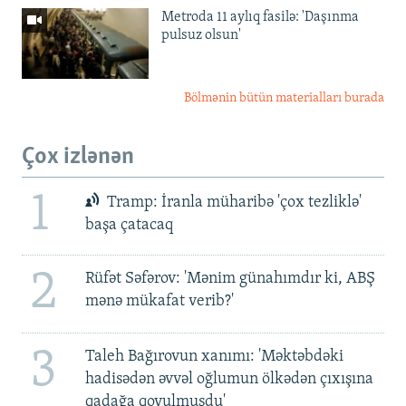
Metroda 11 aylıq fasilə: 'Daşınma
pulsuz olsun'
Bölmənin bütün materialları burada
Çox izlənən
1
Tramp: İranla müharibə 'çox tezliklə'
başa çatacaq
2
Rüfət Səfərov: 'Mənim günahımdır ki, ABŞ
mənə mükafat verib?'
3
Taleh Bağırovun xanımı: 'Məktəbdəki
hadisədən əvvəl oğlumun ölkədən çıxışına
qadağa qoyulmuşdu'