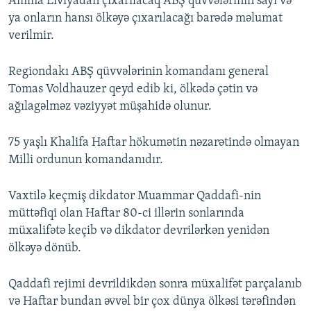
Amma Liviyadan çıxarılacaq ABŞ qüvvələrinin sayı və
ya onların hansı ölkəyə çıxarılacağı barədə məlumat
verilmir.
Regiondakı ABŞ qüvvələrinin komandanı general
Tomas Voldhauzer qeyd edib ki, ölkədə çətin və
ağılagəlməz vəziyyət müşahidə olunur.
75 yaşlı Khalifa Haftar hökumətin nəzarətində olmayan
Milli ordunun komandanıdır.
Vaxtilə keçmiş dikdator Muammar Qaddafi-nin
müttəfiqi olan Haftar 80-ci illərin sonlarında
müxalifətə keçib və dikdator devrilərkən yenidən
ölkəyə dönüb.
Qaddafi rejimi devrildikdən sonra müxalifət parçalanıb
və Haftar bundan əvvəl bir çox dünya ölkəsi tərəfindən