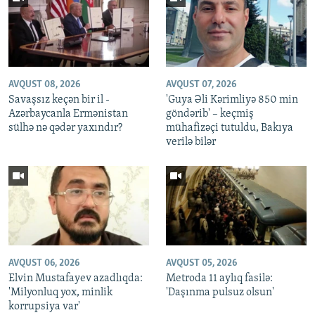
AVQUST 08, 2026
AVQUST 07, 2026
Savaşsız keçən bir il -
'Guya Əli Kərimliyə 850 min
Azərbaycanla Ermənistan
göndərib' – keçmiş
sülhə nə qədər yaxındır?
mühafizəçi tutuldu, Bakıya
verilə bilər
AVQUST 06, 2026
AVQUST 05, 2026
Elvin Mustafayev azadlıqda:
Metroda 11 aylıq fasilə:
'Milyonluq yox, minlik
'Daşınma pulsuz olsun'
korrupsiya var'