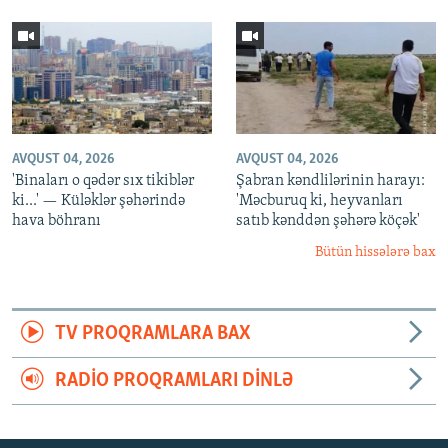
AVQUST 04, 2026
AVQUST 04, 2026
'Binaları o qədər sıx tikiblər
Şabran kəndlilərinin harayı:
ki...' — Küləklər şəhərində
'Məcburuq ki, heyvanları
hava böhranı
satıb kənddən şəhərə köçək'
Bütün hissələrə bax
TV PROQRAMLARA BAX
RADIO PROQRAMLARI DINLƏ