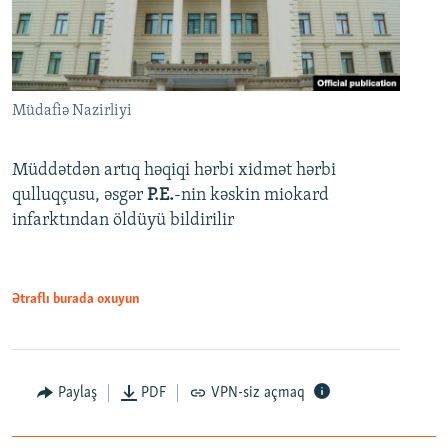
Müdafiə Nazirliyi
Müddətdən artıq həqiqi hərbi xidmət hərbi
qulluqçusu, əsgər
P.E.
-nin kəskin miokard
infarktından öldüyü bildirilir
Ətraflı burada oxuyun
Paylaş
PDF
VPN-siz açmaq