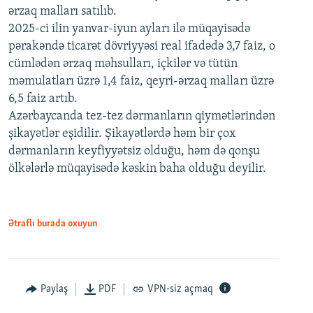
ərzaq malları satılıb.
2025-ci ilin yanvar-iyun ayları ilə müqayisədə
pərakəndə ticarət dövriyyəsi real ifadədə 3,7 faiz, o
cümlədən ərzaq məhsulları, içkilər və tütün
məmulatları üzrə 1,4 faiz, qeyri-ərzaq malları üzrə
6,5 faiz artıb.
Azərbaycanda tez-tez dərmanların qiymətlərindən
şikayətlər eşidilir. Şikayətlərdə həm bir çox
dərmanların keyfiyyətsiz olduğu, həm də qonşu
ölkələrlə müqayisədə kəskin baha olduğu deyilir.
Ətraflı burada oxuyun
Paylaş
PDF
VPN-siz açmaq