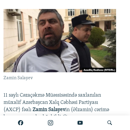
Zamin Salayev
11 saylı Cəzaçəkmə Müəssisəsində saxlanılan
müxalif Azərbaycan Xalq Cəbhəsi Partiyası
(AXCP) fəalı
Zamin Salayev
in (Əlzamin) cərimə
kamerasına salındığı bildirilir.