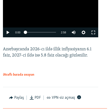
Auto
0:00
2:58
240p
Azərbaycanda 2026-cı ildə illik inflyasiyanın 6.1
360p
faiz, 2027-ci ildə isə 5.8 faiz olacağı gözlənilir.
480p
720p
1080p
Ətraflı burada oxuyun
Paylaş
PDF
VPN-siz açmaq