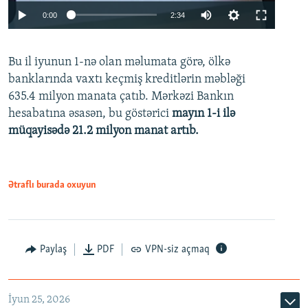
Auto
0:00
2:34
240p
Bu il iyunun 1-nə olan məlumata görə, ölkə
360p
banklarında vaxtı keçmiş kreditlərin məbləği
480p
635.4 milyon manata çatıb. Mərkəzi Bankın
720p
hesabatına əsasən, bu göstərici
mayın 1-i ilə
müqayisədə 21.2 milyon manat artıb.
1080p
Ətraflı burada oxuyun
Auto
240p
360p
480p
Paylaş
PDF
VPN-siz açmaq
720p
1080p
İyun 25, 2026