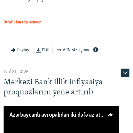
Ətraflı burada oxuyun
Paylaş
PDF
VPN-siz açmaq
İyul 31, 2026
Mərkəzi Bank illik inflyasiya
proqnozlarını yenə artırıb
Azərbaycanlı avropalıdan iki dəfə az ət yeyir, amma... 'Qiymət artımı qaçılmazdır'