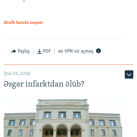
Ətraflı burada oxuyun
Auto
240p
360p
480p
Paylaş
PDF
VPN-siz açmaq
720p
1080p
İyul 03, 2026
Əsgər infarktdan ölüb?