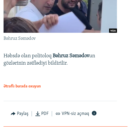
Bəhruz Səmədov
Həbsdə olan politoloq
Bəhruz Səmədov
un
gözlərinin zəiflədiyi bildirilir.
Ətraflı burada oxuyun
Paylaş
PDF
VPN-siz açmaq