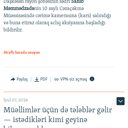
Daşkəsən rayon şöbəsinin sədri
Sahib
480p
Auto
240p
360p
480p
Məmmədzadə
nin 10 saylı Cəzaçəkmə
720p
Müəssisəsində cərimə kamerasına (kars) salındığı
720p
1080p
və buna etiraz olaraq aclıq aksiyasına başladığı
1080p
bildirilir.
Ətraflı burada oxuyun
Paylaş
PDF
VPN-siz açmaq
İyul 07, 2026
Müəllimlər üçün də tələblər gəlir
— istədikləri kimi geyinə