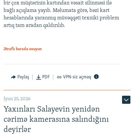
bir çox müştərinin kartından vəsait silinməsi ilə
bağlı açıqlama yayıb. Məlumata görə, bəzi kart
hesablarında yaranmış müvəqqəti texniki problem
artıq tam aradan qaldırılıb.
Ətraflı burada oxuyun
Paylaş
PDF
VPN-siz açmaq
İyun 25, 2026
Yaxınları Salayevin yenidən
cərimə kamerasına salındığını
deyirlər