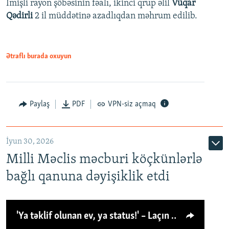
İmişli rayon şöbəsinin fəalı, ikinci qrup əlil
Vüqar
Qədirli
2 il müddətinə azadlıqdan məhrum edilib.
Ətraflı burada oxuyun
Paylaş
PDF
VPN-siz açmaq
İyun 30, 2026
Milli Məclis məcburi köçkünlərlə
bağlı qanuna dəyişiklik etdi
'Ya təklif olunan ev, ya status!' – Laçın köçkünü: 'Laçından başqa heç hara!'