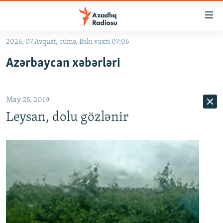
Keçid
linkləri
Əsas
2026, 07 Avqust, cümə, Bakı vaxtı 07:06
məzmuna
GÜNDƏM
Azərbaycan xəbərləri
qayıt
#İZAHLA
Əsas
KORRUPSIOMETR
naviqasiyaya
May 25, 2019
qayıt
#ƏSLINDƏ
Axtarışa
Leysan, dolu gözlənir
FƏRQƏ BAX
keç
QANUNI DOĞRU
ARAŞDIRMA
MULTIMEDIA
RADIO ARXIV
VIDEO
HAQQIMIZDA
FOTOQALEREYA
OXU ZALI