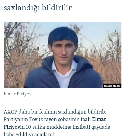
saxlandığı bildirilir
Elmar Piriyev
AXCP daha bir fəalının saxlandığını bildirib.
Partiyanın Tovuz rayon şöbəsinin fəalı
Elmar
Piriyev
in 10 sutka müddətinə inzibati qaydada
həbs edildiyi açıqlanıb.