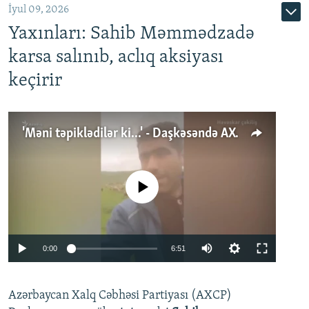
İyul 09, 2026
Yaxınları: Sahib Məmmədzadə
karsa salınıb, aclıq aksiyası
keçirir
'Məni təpiklədilər ki...' - Daşkəsəndə AXCP fəalının yaxınları onun həbsinə etiraz edirlər
No media source currently available
Auto
0:00
6:51
240p
Azərbaycan Xalq Cəbhəsi Partiyası (AXCP)
360p