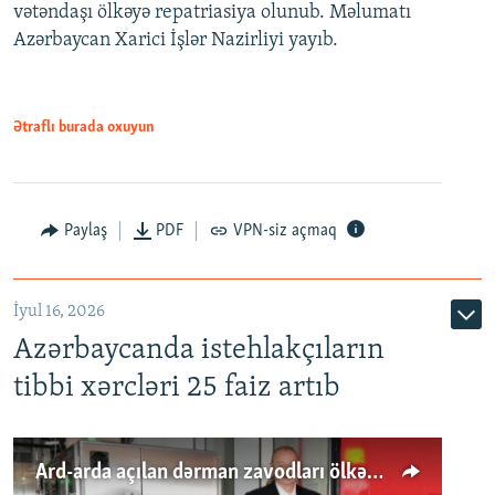
vətəndaşı ölkəyə repatriasiya olunub. Məlumatı
Azərbaycan Xarici İşlər Nazirliyi yayıb.
Ətraflı burada oxuyun
Paylaş
PDF
VPN-siz açmaq
İyul 16, 2026
Azərbaycanda istehlakçıların
tibbi xərcləri 25 faiz artıb
Ard-arda açılan dərman zavodları ölkənin tələbatını ödəyirmi?