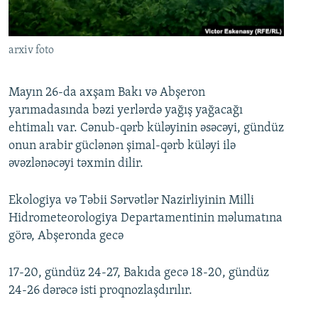
İNFOQRAFIKA
AZƏRBAYCAN ƏDƏBIYYATI KITABXANASI
MISSIYAMIZ
BIZI IZLƏ
KARIKATURA
İSLAM VƏ DEMOKRATIYA
PEŞƏ ETIKASI VƏ JURNALISTIKA STANDARTLARIMIZ
arxiv foto
İZ - MƏDƏNIYYƏT PROQRAMI
MATERIALLARIMIZDAN ISTIFADƏ
AZADLIQRADIOSU MOBIL TELEFONUNUZDA
RFE/RL-in bütün saytları
Mayın 26-da axşam Bakı və Abşeron
yarımadasında bəzi yerlərdə yağış yağacağı
BIZIMLƏ ƏLAQƏ
ehtimalı var. Cənub-qərb küləyinin əsəcəyi, gündüz
XƏBƏR BÜLLETENLƏRIMIZ
onun arabir güclənən şimal-qərb küləyi ilə
əvəzlənəcəyi təxmin dilir.
Ekologiya və Təbii Sərvətlər Nazirliyinin Milli
Hidrometeorologiya Departamentinin məlumatına
görə, Abşeronda gecə
17-20, gündüz 24-27, Bakıda gecə 18-20, gündüz
24-26 dərəcə isti proqnozlaşdırılır.