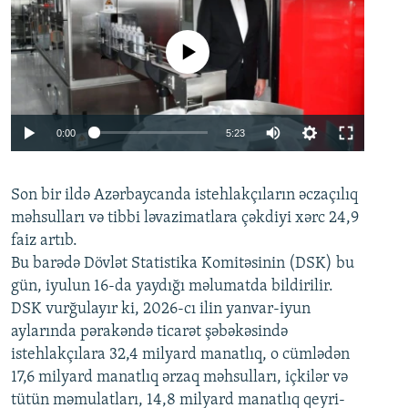
No media source currently available
Auto
0:00
5:23
240p
Son bir ildə Azərbaycanda istehlakçıların
360p
əczaçılıq
məhsulları və tibbi ləvazimatlara çəkdiyi xərc 24,9
480p
Auto
240p
360p
480p
faiz artıb.
720p
Bu barədə Dövlət Statistika Komitəsinin (DSK) bu
720p
1080p
gün, iyulun 16-da yaydığı məlumatda bildirilir.
1080p
DSK vurğulayır ki, 2026-cı ilin yanvar-iyun
aylarında pərakəndə ticarət şəbəkəsində
istehlakçılara 32,4 milyard manatlıq, o cümlədən
17,6 milyard manatlıq ərzaq məhsulları, içkilər və
tütün məmulatları, 14,8 milyard manatlıq qeyri-