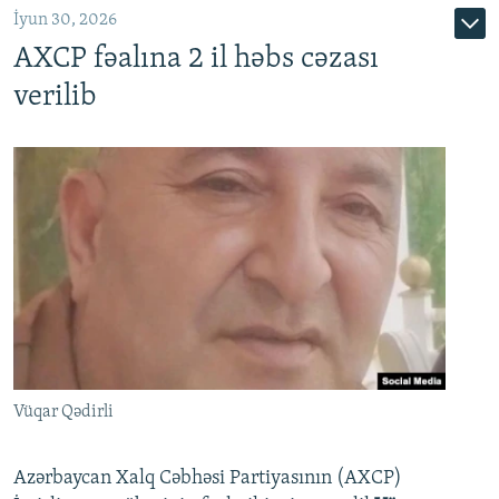
İyun 30, 2026
AXCP fəalına 2 il həbs cəzası
verilib
Vüqar Qədirli
Azərbaycan Xalq Cəbhəsi Partiyasının (AXCP)