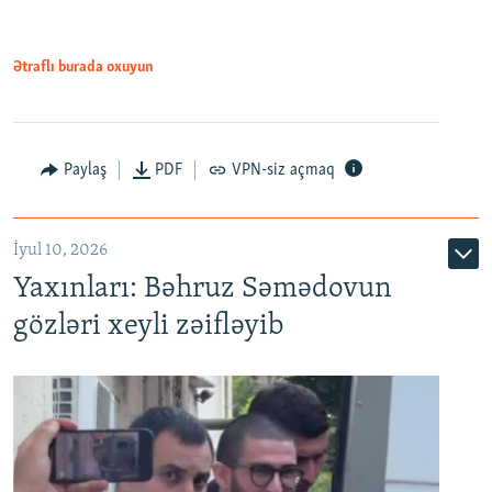
720p
1080p
1080p
Ətraflı burada oxuyun
Paylaş
PDF
VPN-siz açmaq
İyul 10, 2026
Yaxınları: Bəhruz Səmədovun
gözləri xeyli zəifləyib