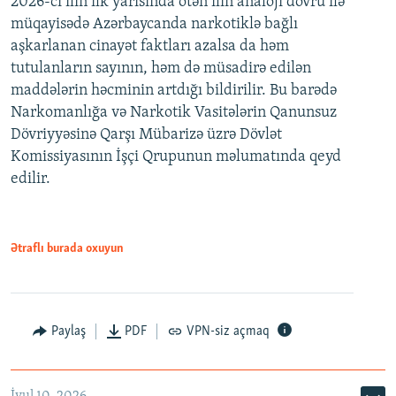
2026-cı ilin ilk yarısında ötən ilin analoji dövrü ilə
müqayisədə Azərbaycanda narkotiklə bağlı
aşkarlanan cinayət faktları azalsa da həm
tutulanların sayının, həm də müsadirə edilən
maddələrin həcminin artdığı bildirilir. Bu barədə
Narkomanlığa və Narkotik Vasitələrin Qanunsuz
Dövriyyəsinə Qarşı Mübarizə üzrə Dövlət
Komissiyasının İşçi Qrupunun məlumatında qeyd
edilir.
Ətraflı burada oxuyun
Paylaş
PDF
VPN-siz açmaq
İyul 10, 2026