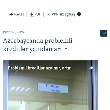
Auto
240p
360p
480p
Paylaş
PDF
VPN-siz açmaq
720p
1080p
İyun 26, 2026
Azərbaycanda problemli
kreditlər yenidən artır
Problemli kreditlər azalmır, artır