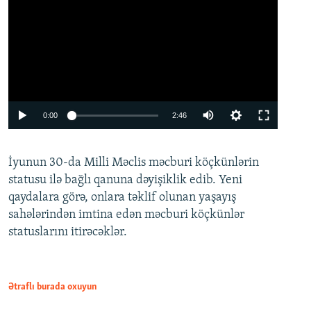
Auto
0:00
2:46
240p
İyunun 30-da Milli Məclis məcburi köçkünlərin
360p
statusu ilə bağlı qanuna dəyişiklik edib. Yeni
480p
qaydalara görə, onlara təklif olunan yaşayış
720p
sahələrindən imtina edən məcburi köçkünlər
statuslarını itirəcəklər.
1080p
Ətraflı burada oxuyun