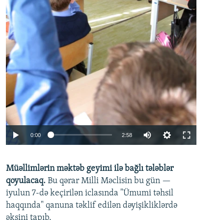
Auto
0:00
2:58
240p
Müəllimlərin məktəb geyimi ilə bağlı tələblər
360p
qoyulacaq.
Bu qərar Milli Məclisin bu gün —
480p
iyulun 7-də keçirilən iclasında "Ümumi təhsil
720p
haqqında" qanuna təklif edilən dəyişikliklərdə
əksini tapıb.
1080p