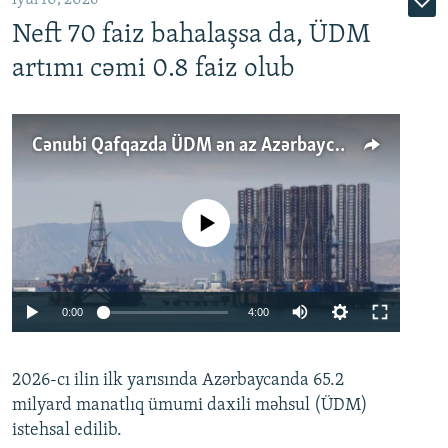
Neft 70 faiz bahalaşsa da, ÜDM
artımı cəmi 0.8 faiz olub
Cənubi Qafqazda ÜDM ən az Azərbaycanda artır: Qonşuları niyə Bakını qabaqlaya bilir?
No media source currently available
Auto
0:00
4:00
240p
2026-cı ilin ilk yarısında Azərbaycanda 65.2
360p
milyard manatlıq ümumi daxili məhsul (ÜDM)
480p
Auto
240p
360p
480p
istehsal edilib.
720p