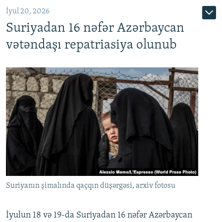
İyul 20, 2026
Auto
240p
360p
480p
Suriyadan 16 nəfər Azərbaycan
720p
1080p
vətəndaşı repatriasiya olunub
Suriyanın şimalında qaçqın düşərgəsi, arxiv fotosu
İyulun 18 və 19-da Suriyadan 16 nəfər Azərbaycan