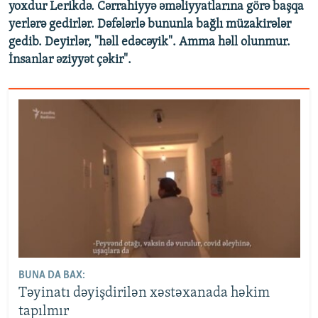
yoxdur Lerikdə. Cərrahiyyə əməliyyatlarına görə başqa
yerlərə gedirlər. Dəfələrlə bununla bağlı müzakirələr
gedib. Deyirlər, "həll edəcəyik". Amma həll olunmur.
İnsanlar əziyyət çəkir".
BUNA DA BAX:
Təyinatı dəyişdirilən xəstəxanada həkim
tapılmır