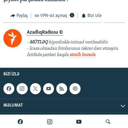
Paylaş
VPN-siz açmaq
Bizi izlə
AzadlıqRadiosu ©
-
MÜTLƏQ
hiperlinklə istinad verilməlidir.
- İcazə olmadan fotolarımızı təkrar dərc etməyin.
İstifadə şərtləri haqda
ətraflı burada
BIZI IZLƏ
MƏLUMAT
AzadlıqRadiosu © 2026 Inc. | Bütün hüquqlar qorunur