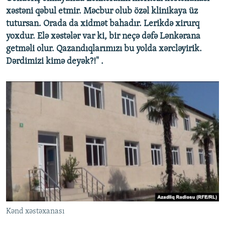
xəstəni qəbul etmir. Məcbur olub özəl klinikaya üz
tutursan. Orada da xidmət bahadır. Lerikdə xirurq
yoxdur. Elə xəstələr var ki, bir neçə dəfə Lənkərana
getməli olur. Qazandıqlarımızı bu yolda xərcləyirik.
Dərdimizi kimə deyək?!" .
Kənd xəstəxanası