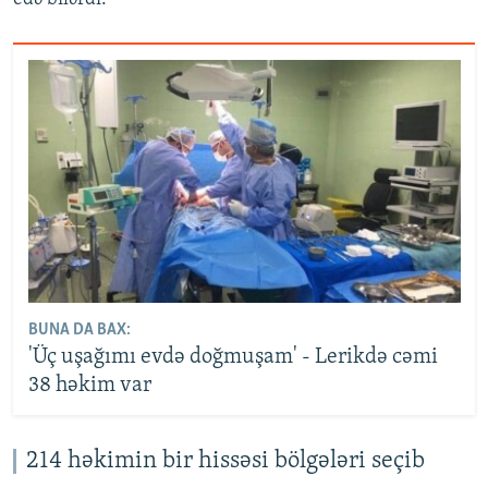
BUNA DA BAX:
'Üç uşağımı evdə doğmuşam' - Lerikdə cəmi
38 həkim var
214 həkimin bir hissəsi bölgələri seçib