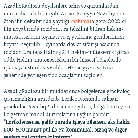
AzadlıqRadiosu deyilənlərə səhiyyə qurumlardan
münasibət ala bilməyib. Ancaq Səhiyyə Nazirliyinin
ötən ilin dekabrında yaydığı
məlumat
a görə, 2022-ci
ilin noyabrında rezidentura təhsilini bitirən həkim-
mütəxəssislərin təyinatı və iş yerlərinə göndərilməsi
həyata keçirilib. Təyinatda dövlət sifarişi əsasında
rezidentura təhsili almış 214 həkim-mütəxəssis iştirak
edib. Həkim-mütəxəssislərin bir hissəsi bölgələrdə
işləməyə üstünlük veriblər. Əksəriyyəti isə Bakı
şəhərində yerləşən tibb ocaqlarını seçiblər.
AzadlıqRadiosu bir müddət öncə bölgələrdə ginekoloq
çatışmazlığını araşdırıb. Lerik rayonunda çalışan
ginekoloq AzadlıqRadiosuna deyib ki, bölgələrə təyinat
ilə getmək maddi durumlarına uyğun gəlmir:
"Lerikdənsənsə, gəlib burada işləyə bilərsən, əks halda
500-600 manat pul ilə ev, kommunal, ərzaq və digər
şeylərə pul çatdıra bilmirsən".