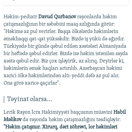
Həkim-pediatr
Davud Qurbanov
rayonlarda həkim
çatışmazlığının bir səbəbini maaş azlığında görür:
"Həkimə az pul verirlər. Başqa ölkələrdə həkimlərin
əməkhaqqı qat-qat yüksəkdir. Bizdə iş yükü də ağırdır.
Türkiyədə bir gündə qəbul edilən xəstələri Almaniyada
bir həftədə qəbul edirlər. Bizdə isə həkim istənilən sayda
xəstə qəbul edir. Biz çox işləyirik, az alırıq. Deyirlər ki,
həkimlərin əmək haqları artırılıb. Azərbaycan həkimi
xarici ölkə həkimlərindən altı-yeddi dəfə az pul alır.
Ona görə xaricə qaçırlar".
Təyinat olarsa...
Lerik Rayon İcra Hakimiyyəti başçısının müavini
Habil
Məlikov
da rayonda həkim çatışmazlığını təsdiqləyir:
"Həkim çatışmır. Xirurq, dəri zöhrəvi, lor həkimləri