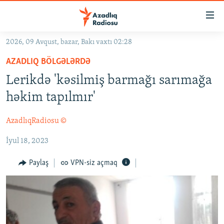
Keçid
linkləri
Əsas
2026, 09 Avqust, bazar, Bakı vaxtı 02:28
məzmuna
GÜNDƏM
AZADLIQ BÖLGƏLƏRDƏ
qayıt
#İZAHLA
Əsas
Lerikdə 'kəsilmiş barmağı sarımağa
KORRUPSIOMETR
naviqasiyaya
həkim tapılmır'
qayıt
#ƏSLINDƏ
Axtarışa
AzadlıqRadiosu ©
FƏRQƏ BAX
keç
İyul 18, 2023
QANUNI DOĞRU
ARAŞDIRMA
Paylaş
VPN-siz açmaq
MULTIMEDIA
RADIO ARXIV
VIDEO
HAQQIMIZDA
FOTOQALEREYA
OXU ZALI