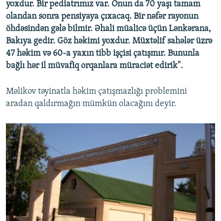
yoxdur. Bir pediatrımız var. Onun da 70 yaşı tamam
olandan sonra pensiyaya çıxacaq. Bir nəfər rayonun
öhdəsindən gələ bilmir. Əhali müalicə üçün Lənkərana,
Bakıya gedir. Göz həkimi yoxdur. Müxtəlif sahələr üzrə
47 həkim və 60-a yaxın tibb işçisi çatışmır. Bununla
bağlı hər il müvafiq orqanlara müraciət edirik".
Məlikov təyinatla həkim çatışmazlığı problemini
aradan qaldırmağın mümkün olacağını deyir.