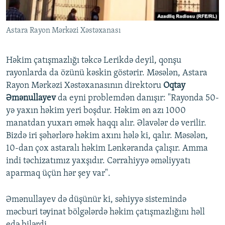
Astara Rayon Mərkəzi Xəstəxanası
Həkim çatışmazlığı təkcə Lerikdə deyil, qonşu
rayonlarda da özünü kəskin göstərir. Məsələn, Astara
Rayon Mərkəzi Xəstəxanasının direktoru
Oqtay
Əmənullayev
da eyni problemdən danışır: "Rayonda 50-
yə yaxın həkim yeri boşdur. Həkim ən azı 1000
manatdan yuxarı əmək haqqı alır. Əlavələr də verilir.
Bizdə iri şəhərlərə həkim axını hələ ki, qalır. Məsələn,
10-dan çox astaralı həkim Lənkəranda çalışır. Amma
indi təchizatımız yaxşıdır. Cərrahiyyə əməliyyatı
aparmaq üçün hər şey var".
Əmənullayev də düşünür ki, səhiyyə sistemində
məcburi təyinat bölgələrdə həkim çatışmazlığını həll
edə bilərdi.