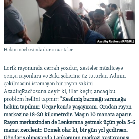
İNFOQRAFIKA
AZƏRBAYCAN ƏDƏBIYYATI KITABXANASI
MISSIYAMIZ
BIZI IZLƏ
KARIKATURA
İSLAM VƏ DEMOKRATIYA
PEŞƏ ETIKASI VƏ JURNALISTIKA STANDARTLARIMIZ
İZ - MƏDƏNIYYƏT PROQRAMI
MATERIALLARIMIZDAN ISTIFADƏ
AZADLIQRADIOSU MOBIL TELEFONUNUZDA
RFE/RL-in bütün saytları
Həkim növbəsində duran xəstələr
BIZIMLƏ ƏLAQƏ
XƏBƏR BÜLLETENLƏRIMIZ
Lerik rayonunda cərrah yoxdur, xəstələr müalicəyə
qonşu rayonlara və Bakı şəhərinə üz tuturlar. Adının
çəkilməsini istəməyən bir rayon sakini
AzadlıqRadiosuna deyir ki, illər keçir, ancaq bu
problem həllini tapmır:
"Kəsilmiş barmağı sarımağa
həkim tapılmır. Ucqar kəndə yaşayıram. Oradan rayon
mərkəzinə 18-20 kilometrdir. Maşın 10 manata aparır.
Rayon mərkəzindən də Lənkərana getmək üçün yola 5-6
manat xərclənir. Demək olar ki, bir gün yol gedirsən.
Göndəriş olmayanda Lənkəranın mərkəzi xəstəxanası