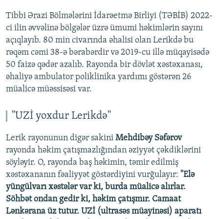
Tibbi Ərazi Bölmələrini İdarəetmə Birliyi (TƏBİB) 2022-
ci ilin əvvəlinə bölgələr üzrə ümumi həkimlərin sayını
açıqlayıb. 80 min civarında əhalisi olan Lerikdə bu
rəqəm cəmi 38-ə bərabərdir və 2019-cu illə müqayisədə
50 faizə qədər azalıb. Rayonda bir dövlət xəstəxanası,
əhaliyə ambulator poliklinika yardımı göstərən 26
müalicə müəssisəsi var.
"UZİ yoxdur Lerikdə"
Lerik rayonunun digər sakini
Mehdibəy Səfərov
rayonda həkim çatışmazlığından əziyyət çəkdiklərini
söyləyir. O, rayonda baş həkimin, təmir edilmiş
xəstəxananın fəaliyyət göstərdiyini vurğulayır:
"Elə
yüngülvarı xəstələr var ki, burda müalicə alırlar.
Söhbət ondan gedir ki, həkim çatışmır. Camaat
Lənkərana üz tutur. UZİ (ultrasəs müayinəsi) aparatı