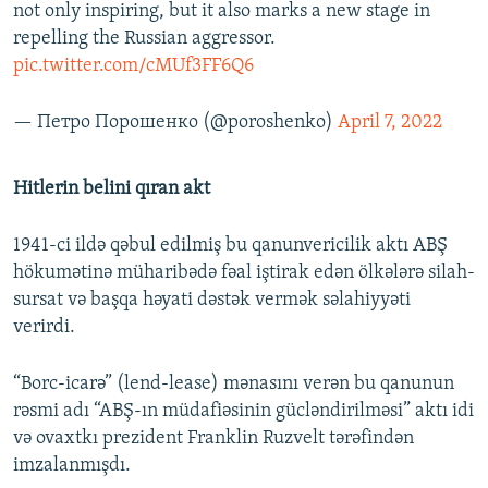
not only inspiring, but it also marks a new stage in
repelling the Russian aggressor.
pic.twitter.com/cMUf3FF6Q6
— Петро Порошенко (@poroshenko)
April 7, 2022
Hitlerin belini qıran akt
1941-ci ildə qəbul edilmiş bu qanunvericilik aktı ABŞ
hökumətinə müharibədə fəal iştirak edən ölkələrə silah-
sursat və başqa həyati dəstək vermək səlahiyyəti
verirdi.
“Borc-icarə” (lend-lease) mənasını verən bu qanunun
rəsmi adı “ABŞ-ın müdafiəsinin gücləndirilməsi” aktı idi
və ovaxtkı prezident Franklin Ruzvelt tərəfindən
imzalanmışdı.