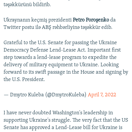
təşəkkürünü bildirib.
Ukraynanın keçmiş prezidenti
Petro Poroşenko
da
Twitter postu ilə ABŞ rəhbərliyinə təşəkkür edib.
Grateful to the U.S. Senate for passing the Ukraine
Democracy Defense Lend-Lease Act. Important first
step towards a lend-lease program to expedite the
delivery of military equipment to Ukraine. Looking
forward to its swift passage in the House and signing by
the U.S. President.
— Dmytro Kuleba (@DmytroKuleba)
April 7, 2022
I have never doubted Washington's leadership in
supporting Ukraine's struggle. The very fact that the US
Senate has approved a Lend-Lease bill for Ukraine is