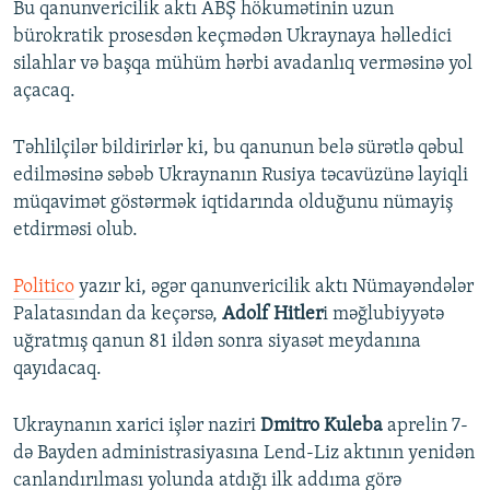
Bu qanunvericilik aktı ABŞ hökumətinin uzun
bürokratik prosesdən keçmədən Ukraynaya həlledici
silahlar və başqa mühüm hərbi avadanlıq verməsinə yol
açacaq.
Təhlilçilər bildirirlər ki, bu qanunun belə sürətlə qəbul
edilməsinə səbəb Ukraynanın Rusiya təcavüzünə layiqli
müqavimət göstərmək iqtidarında olduğunu nümayiş
etdirməsi olub.
Politico
yazır ki, əgər qanunvericilik aktı Nümayəndələr
Palatasından da keçərsə,
Adolf Hitler
i məğlubiyyətə
uğratmış qanun 81 ildən sonra siyasət meydanına
qayıdacaq.
Ukraynanın xarici işlər naziri
Dmitro Kuleba
aprelin 7-
də Bayden administrasiyasına Lend-Liz aktının yenidən
canlandırılması yolunda atdığı ilk addıma görə