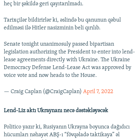
heç bir şəkildə geri qayıtarılmadı.
Tarixçilər bildirirlər ki, əslində bu qanunun qəbul
edilməsi ilə Hitler nasizminin beli qırılıb.
Senate tonight unanimosuly passed bipartisan
legislation authorizing the President to enter into lend-
lease agreements directly with Ukraine. The Ukraine
Democracy Defense Lend-Lease Act was approved by
voice vote and now heads to the House.
— Craig Caplan (@CraigCaplan)
April 7, 2022
Lend-Liz aktı Ukraynanı necə dəstəkləyəcək
Politico yazır ki, Rusiyanın Ukrayna boyunca dağıdıcı
hücumları nəhayət ABŞ-ı “fövqəladə taktikaya” əl