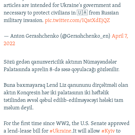
articles are intended for Ukraine's government and
necessary to protect civilians in 🇺🇦 from Russian
military invasion.
pic.twitter.com/IQatXdEjQZ
— Anton Gerashchenko (@Gerashchenko_en)
April 7,
2022
Sözü gedən qanunvericilik aktının Nümayəndələr
Palatasında aprelin 8-də səsə qoyulacağı gözlənilir.
Buna baxmayaraq Lend Liz qanununu dirçəltməli olan
aktın Konqresin hər iki palatasının iki həftəlik
tətilindən əvvəl qəbul edilib-edilməyəcəyi hələki tam
məlum deyil.
For the first time since WW2, the U.S. Senate approved
a lend-lease bill for
#Ukraine
.It will allow
#Kyiv
to