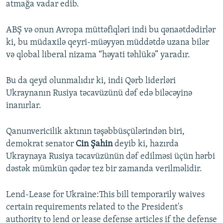
atmağa vadar edib.
ABŞ və onun Avropa müttəfiqləri indi bu qənaətdədirlər
ki, bu müdaxilə qeyri-müəyyən müddətdə uzana bilər
və qlobal liberal nizama “həyati təhlükə” yaradır.
Bu da qeyd olunmalıdır ki, indi Qərb liderləri
Ukraynanın Rusiya təcavüzünü dəf edə biləcəyinə
inanırlar.
Qanunvericilik aktının təşəbbüsçülərindən biri,
demokrat senator
Cin Şahin
deyib ki, hazırda
Ukraynaya Rusiya təcavüzünün dəf edilməsi üçün hərbi
dəstək mümkün qədər tez bir zamanda verilməlidir.
Lend-Lease for Ukraine:This bill temporarily waives
certain requirements related to the President's
authority to lend or lease defense articles if the defense