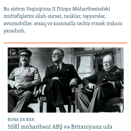
Bu sistem Vaşinqtona II Dünya Müharibəsindəki
müttəfiqlərini silah-sursat, tanklar, təyyarələr,
avtomobillər, ərzaq və xammalla təchiz etmək imkanı
yaradırdı.
BUNA DA BAX:
SSRİ müharibəni ABŞ və Britaniyasız uda