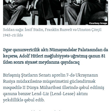
İNFOQRAFIKA
AZƏRBAYCAN ƏDƏBIYYATI KITABXANASI
MISSIYAMIZ
BIZI IZLƏ
KARIKATURA
İSLAM VƏ DEMOKRATIYA
PEŞƏ ETIKASI VƏ JURNALISTIKA STANDARTLARIMIZ
İZ - MƏDƏNIYYƏT PROQRAMI
MATERIALLARIMIZDAN ISTIFADƏ
Soldan sağa: İosif Stalin, Franklin Ruzvelt və Uinston Çörçil
AZADLIQRADIOSU MOBIL TELEFONUNUZDA
RFE/RL-in bütün saytları
1943-cü ildə
BIZIMLƏ ƏLAQƏ
XƏBƏR BÜLLETENLƏRIMIZ
Əgər qanunvericilik aktı Nümayəndələr Palatasından da
keçərsə, Adolf Hitleri məğlubiyyətə uğratmış qanun 81
ildən sonra siyasət meydanına qayıdacaq
Birləşmiş Ştatların Senatı aprelin 7-də Ukraynanın
Rusiya müdaxiləsinə müqavimətini gücləndirmək
məqsədilə II Dünya Müharibəsi illərində qəbul edilmiş
qanuna bənzər Lend-Liz (Lend-Lease) aktını
yekdilliklə qəbul edib.