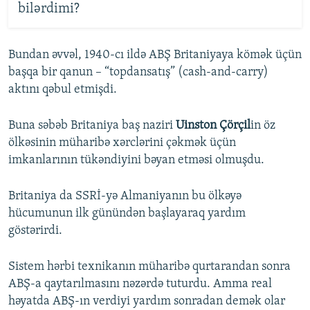
bilərdimi?
Bundan əvvəl, 1940-cı ildə ABŞ Britaniyaya kömək üçün
başqa bir qanun – “topdansatış” (cash-and-carry)
aktını qəbul etmişdi.
Buna səbəb Britaniya baş naziri
Uinston Çörçil
in öz
ölkəsinin müharibə xərclərini çəkmək üçün
imkanlarının tükəndiyini bəyan etməsi olmuşdu.
Britaniya da SSRİ-yə Almaniyanın bu ölkəyə
hücumunun ilk günündən başlayaraq yardım
göstərirdi.
Sistem hərbi texnikanın müharibə qurtarandan sonra
ABŞ-a qaytarılmasını nəzərdə tuturdu. Amma real
həyatda ABŞ-ın verdiyi yardım sonradan demək olar