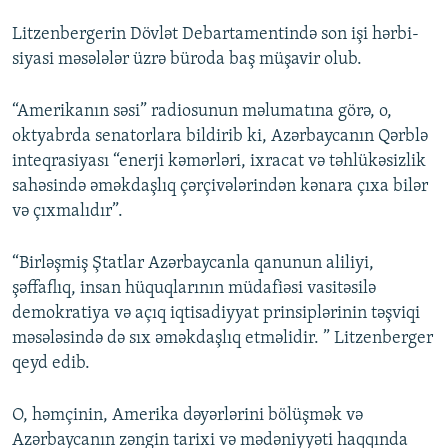
Litzenbergerin Dövlət Debartamentində son işi hərbi-
siyasi məsələlər üzrə büroda baş müşavir olub.
“Amerikanın səsi” radiosunun məlumatına görə, o,
oktyabrda senatorlara bildirib ki, Azərbaycanın Qərblə
inteqrasiyası “enerji kəmərləri, ixracat və təhlükəsizlik
sahəsində əməkdaşlıq çərçivələrindən kənara çıxa bilər
və çıxmalıdır”.
“Birləşmiş Ştatlar Azərbaycanla qanunun aliliyi,
şəffaflıq, insan hüquqlarının müdafiəsi vasitəsilə
demokratiya və açıq iqtisadiyyat prinsiplərinin təşviqi
məsələsində də sıx əməkdaşlıq etməlidir. ” Litzenberger
qeyd edib.
O, həmçinin, Amerika dəyərlərini bölüşmək və
Azərbaycanın zəngin tarixi və mədəniyyəti haqqında