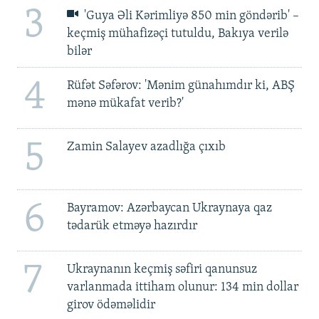
3
'Guya Əli Kərimliyə 850 min göndərib' –
keçmiş mühafizəçi tutuldu, Bakıya verilə
bilər
4
Rüfət Səfərov: 'Mənim günahımdır ki, ABŞ
mənə mükafat verib?'
5
Zamin Salayev azadlığa çıxıb
6
Bayramov: Azərbaycan Ukraynaya qaz
tədarük etməyə hazırdır
7
Ukraynanın keçmiş səfiri qanunsuz
varlanmada ittiham olunur: 134 min dollar
girov ödəməlidir