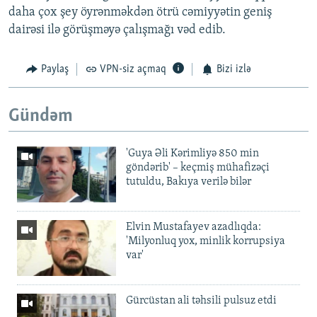
daha çox şey öyrənməkdən ötrü cəmiyyətin geniş
dairəsi ilə görüşməyə çalışmağı vəd edib.
Paylaş
VPN-siz açmaq
Bizi izlə
Gündəm
'Guya Əli Kərimliyə 850 min
göndərib' – keçmiş mühafizəçi
tutuldu, Bakıya verilə bilər
Elvin Mustafayev azadlıqda:
'Milyonluq yox, minlik korrupsiya
var'
Gürcüstan ali təhsili pulsuz etdi