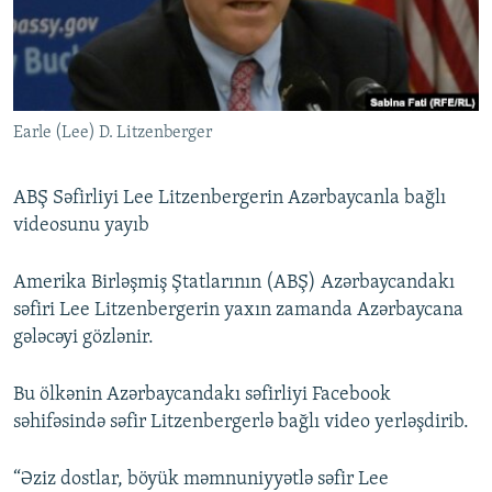
İNFOQRAFIKA
AZƏRBAYCAN ƏDƏBIYYATI KITABXANASI
MISSIYAMIZ
BIZI IZLƏ
KARIKATURA
İSLAM VƏ DEMOKRATIYA
PEŞƏ ETIKASI VƏ JURNALISTIKA STANDARTLARIMIZ
İZ - MƏDƏNIYYƏT PROQRAMI
MATERIALLARIMIZDAN ISTIFADƏ
Earle (Lee) D. Litzenberger
AZADLIQRADIOSU MOBIL TELEFONUNUZDA
RFE/RL-in bütün saytları
BIZIMLƏ ƏLAQƏ
ABŞ Səfirliyi Lee Litzenbergerin Azərbaycanla bağlı
XƏBƏR BÜLLETENLƏRIMIZ
videosunu yayıb
Amerika Birləşmiş Ştatlarının (ABŞ) Azərbaycandakı
səfiri Lee Litzenbergerin yaxın zamanda Azərbaycana
gələcəyi gözlənir.
Bu ölkənin Azərbaycandakı səfirliyi Facebook
səhifəsində səfir Litzenbergerlə bağlı video yerləşdirib.
“Əziz dostlar, böyük məmnuniyyətlə səfir Lee