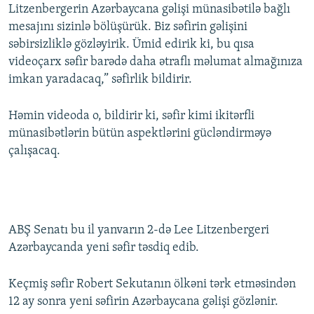
Litzenbergerin Azərbaycana gəlişi münasibətilə bağlı
mesajını sizinlə bölüşürük. Biz səfirin gəlişini
səbirsizliklə gözləyirik. Ümid edirik ki, bu qısa
videoçarx səfir barədə daha ətraflı məlumat almağınıza
imkan yaradacaq,” səfirlik bildirir.
Həmin videoda o, bildirir ki, səfir kimi ikitərfli
münasibətlərin bütün aspektlərini gücləndirməyə
çalışacaq.
ABŞ Senatı bu il yanvarın 2-də Lee Litzenbergeri
Azərbaycanda yeni səfir təsdiq edib.
Keçmiş səfir Robert Sekutanın ölkəni tərk etməsindən
12 ay sonra yeni səfirin Azərbaycana gəlişi gözlənir.