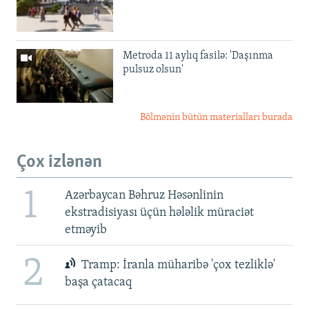
Metroda 11 aylıq fasilə: 'Daşınma
pulsuz olsun'
Bölmənin bütün materialları burada
Çox izlənən
1
Azərbaycan Bəhruz Həsənlinin
ekstradisiyası üçün hələlik müraciət
etməyib
2
Tramp: İranla müharibə 'çox tezliklə'
başa çatacaq