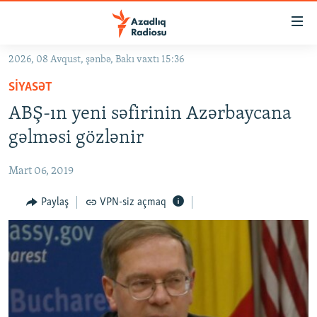
Keçid
linkləri
Əsas
2026, 08 Avqust, şənbə, Bakı vaxtı 15:36
məzmuna
GÜNDƏM
SIYASƏT
qayıt
#İZAHLA
Əsas
ABŞ-ın yeni səfirinin Azərbaycana
KORRUPSIOMETR
naviqasiyaya
gəlməsi gözlənir
qayıt
#ƏSLINDƏ
Axtarışa
Mart 06, 2019
FƏRQƏ BAX
keç
QANUNI DOĞRU
Paylaş
VPN-siz açmaq
ARAŞDIRMA
MULTIMEDIA
RADIO ARXIV
VIDEO
HAQQIMIZDA
FOTOQALEREYA
OXU ZALI