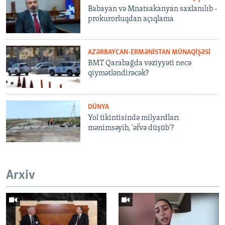
Babayan və Mnatsakanyan saxlanılıb -
prokurorluqdan açıqlama
AZƏRBAYCAN-ERMƏNISTAN MÜNAQIŞƏSI
BMT Qarabağda vəziyyəti necə
qiymətləndirəcək?
DÜNYA
Yol tikintisində milyardları
mənimsəyib, 'əfvə düşüb'?
Arxiv