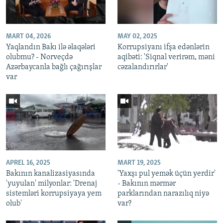
MART 04, 2026
MAY 02, 2025
Yaqlandın Bakı ilə əlaqələri
Korrupsiyanı ifşa edənlərin
olubmu? - Norveçdə
aqibəti: 'Siqnal verirəm, məni
Azərbaycanla bağlı çağırışlar
cəzalandırırlar'
var
APREL 16, 2025
MART 19, 2025
Bakının kanalizasiyasında
'Yaxşı pul yemək üçün yerdir'
'yuyulan' milyonlar: 'Drenaj
- Bakının mərmər
sistemləri korrupsiyaya yem
parklarından narazılıq niyə
olub'
var?