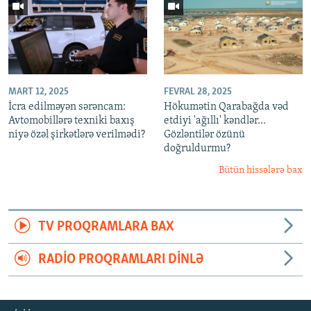
MART 12, 2025
FEVRAL 28, 2025
İcra edilməyən sərəncam:
Hökumətin Qarabağda vəd
Avtomobillərə texniki baxış
etdiyi 'ağıllı' kəndlər...
niyə özəl şirkətlərə verilmədi?
Gözləntilər özünü
doğruldurmu?
Bütün hissələrə bax
TV PROQRAMLARA BAX
RADIO PROQRAMLARI DINLƏ